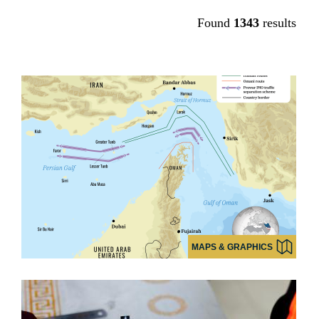
Found
1343
results
MAPS & GRAPHICS