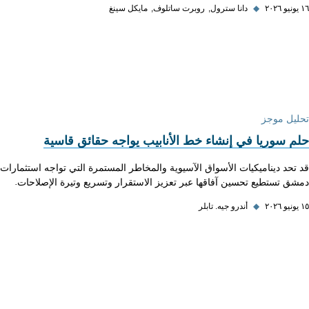
١٦ يونيو ٢٠٢٦
◆
دانا سترول
روبرت ساتلوف
مايكل سينغ
تحليل موجز
حلم سوريا في إنشاء خط الأنابيب يواجه حقائق قاسية
قد تحد ديناميكيات الأسواق الآسيوية والمخاطر المستمرة التي تواجه استثمارا
دمشق تستطيع تحسين آفاقها عبر تعزيز الاستقرار وتسريع وتيرة الإصلاحات.
١٥ يونيو ٢٠٢٦
◆
أندرو جيه. تابلر