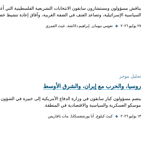
يناقش مسؤولون ومستشارون سابقون الانتخابات التشريعية الفلسطينية التي أُعل
السياسية الإسرائيلية، وتصاعد العنف في الضفة الغربية، وآفاق إعادة تنشيط خطة
٢٧ يوليو ٢٠٢٦
◆
نعومي نيومان
إبراهيم دلالشة
غيث العمري
تحليل موجز
روسيا، والحرب مع إيران، والشرق الأوسط
ينضم مسؤولون كبار سابقون في وزارة الدفاع الأمريكية إلى خبيرة في الشؤون ال
موسكو العسكرية والسياسية والاقتصادية في المنطقة.
١٣ يوليو ٢٠٢٦
◆
كيث كيلوغ
آنا بورشفسكايا
مات تافاريس