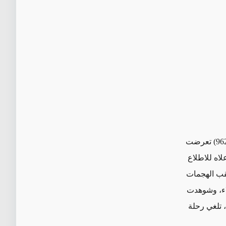
(رقم التعريف 9629110) تعرضت
لاه للاطلاع
عقب الهجمات
لاء، وشوهدت
، تلغي رحلة