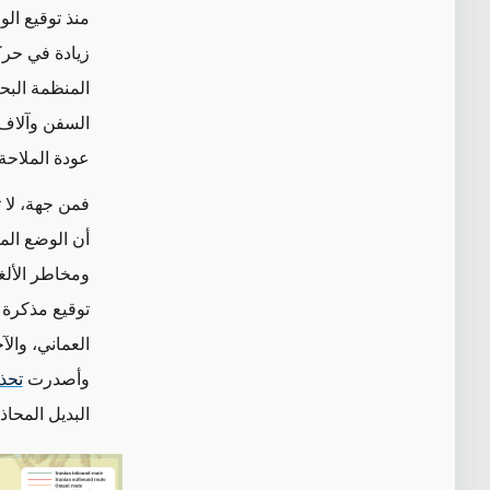
منذ توقيع الو
زيادة في حرك
المنظمة البحر
السفن وآلاف ا
عودة الملاحة 
فمن جهة، لا 
أن الوضع الم
ومخاطر الألغا
توقيع مذكرة 
العماني، والآخ
وأصدرت
تحذ
البديل المحا