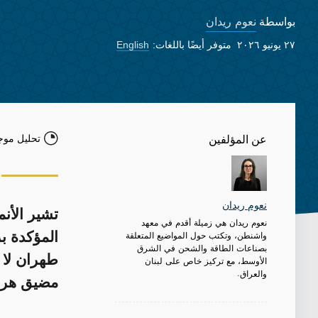
نعوم ريدان
بواسطة
٢٧ يونيو ٢٠٢٦
متوفر أيضًا باللغات:
English
تحليل موج
عن المؤلفين
نعوم ريدان
تشير الأنم
نعوم ريدان هي زميلة أقدم في معهد
واشنطن، وتكتب حول المواضيع المتعلقة
المؤكدة بز
بصناعات الطاقة والشحن في الشرق
طهران لا ت
الأوسط، مع تركيز خاص على لبنان
والعراق.
مضيق هرمز