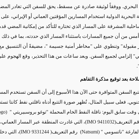
البحري
.
ووفقاً لوثيقة صادرة عن مسقط، يحق للسفن التي تغادر الم
لبحرية الدولية استخدام المسارين المؤقتين العماني أو الإيراني، على
احلية المشرفة على المسار الذي تختاره للتأكد من إمكانية المضي قدماً
مس من أن جميع المسارات باستثناء المسار الذي حددته، بما في ذلك ض
 مقبولة" وتنطوي على "مخاطر أمنية جسيمة
"
، مضيفةً أن التنسيق م
ني" إلزامي لجميع السفن
.
وبعد ساعات من هذا التحذير، وقع الهجوم على
"
لاحة بعد توقيع مذكرة التفاهم
تتبع السفن المتوافرة حتى الآن هذا الأسبوع إلى أن السفن تستخدم المس
وبي. فعلى سبيل المثال، تُظهر صورة التتبع أدناه ناقلتي نفط كانتا تس
وقت سابق اليوم: ناقلة النفط الخام المحملة "توغو بروسبيريتي
Togo
م التعريف
(IMO 9411032)
، التي غادرت المنطقة عبر المسار العماني، 
الفارغة "ناتسومي
" (Natsumi)
رقم التعريف
( IMO 9331244)
، التي دخ