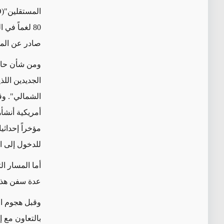
المستقلين"
(INTERTANKO)
80 لغماً في المضيق… وهذا عدد هائل، وسيستغرق إزالته بعض الوقت
صادر عن المر
ومن شأن حالة
الجديدين اللذ
الشمالي". وق
أمريكية أنشأ
مؤخراً إحداثي
للدخول إلى ا
أما المسار ال
عدة سفن هذا 
وقبل هجوم ال
بالتعاون مع 