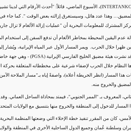
، الأسبوع الماضي، قائلاً: "أحدث الأرقام التي لدينا تشي
".
كما جاء في 
كز المشترك للمعلومات البحرية أن
"
عمليات إزالة الألغام لا تزال جاري
 عدم اليقين المحيطة بمخاطر الألغام أن تدفع السفن إلى استخدام ال
ين ظهرا خلال الحرب. ويمر المسار الأول عبر المياه الإيرانية، ويُشار إلي
د نشرت هيئة مضيق الخليج الفارسي الإيرانية
(PGSA) -
وهي جهة خاضع
ها النظام خلال الحرب لإضفاء شرعية على مخططاته المتعلقة بحركة ال
ات هذا المسار (انظر الخريطة أعلاه)، واصفةً إياه بـ"مسار الملاحة الآمن
لمضيق والخروج منه
.
ثاني، المعروف بـ
"
الممر الجنوبي"، فيمتد بمحاذاة الساحل العماني. وق
المسار للدخول إلى المنطقة والخروج منها بتنسيق مع الولايات المتحد
أمس، كان من المقرر تنفيذ خطة الإخلاء التي وضعتها المنظمة البحرية 
إيران وسلطنة عُمان وجميع الدول الساحلية الأخرى في المنطقة والولاي