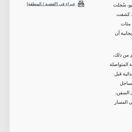
خبراء في [القضية / المنطقة]
 حزيران/يونيو، سُجلت
ة، كشفت
 مئات
جابية أن
م من ذلك،
ة المتواصلة
ائية قبل
لساحل
ى السفن،
ى المسار