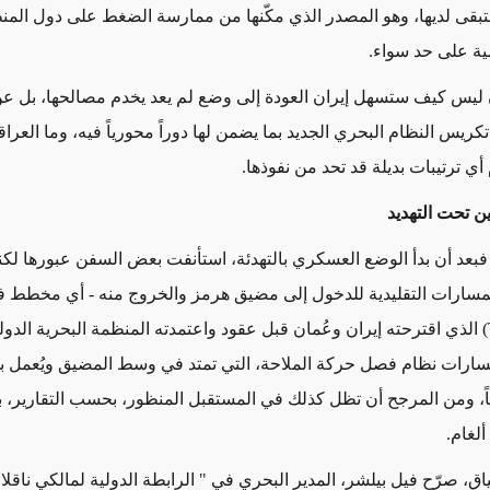
بقى لديها، وهو المصدر الذي مكّنها من ممارسة الضغط على دول الم
مية على حد سواء
.
 ليس كيف ستسهل إيران العودة إلى وضع لم يعد يخدم مصالحها، بل ع
يس النظام البحري الجديد بما يضمن لها دوراً محورياً فيه، وما العراق
ي ترتيبات بديلة قد تحد من نفوذها
.
ن تحت التهديد
ً، فبعد أن بدأ الوضع العسكري بالتهدئة، استأنفت بعض السفن عبورها لكن
مسارات التقليدية للدخول إلى مضيق هرمز والخروج منه - أي مخطط
الذي اقترحته إيران وعُمان قبل عقود واعتمدته المنظمة البحرية الدول
ُعد مسارات نظام فصل حركة الملاحة، التي تمتد في وسط المضيق ويُعمل به
ياً، ومن المرجح أن تظل كذلك في المستقبل المنظور، بحسب التقارير،
ألغام
.
اق، صرّح فيل بيلشر، المدير البحري في " الرابطة الدولية لمالكي ناقل