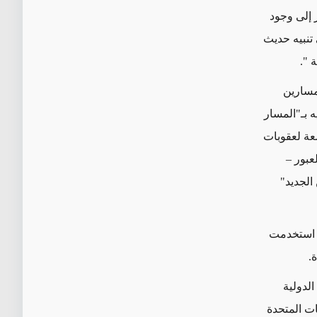
ر إلى وجود
تنبيه حديث
ة
".
مسارين
ه بـ"المسار
ة لعقوبات
عبور –
 الجديد"
د استخدمت
ة
.
الدولية
ات المتحدة