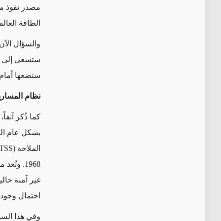
مصدر نفوذ مت
الطاقة العال
والسؤال الآن
ستسعى إلى تكر
ستضعها أمام أ
نظام المساري
كما ذُكر آنفا
بشكل عام ال
الملاحة
(TSS)
1968. وت
غير آمنة حال
احتمال وجود 
وفي هذا السي