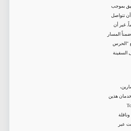
ضيق بموجب
 أن تتواصل
. غير أن
مناً المسار
ع "الحرس
 السفينة
ارين،
تخدمان هذين
" (
وناقلة
لت عبر