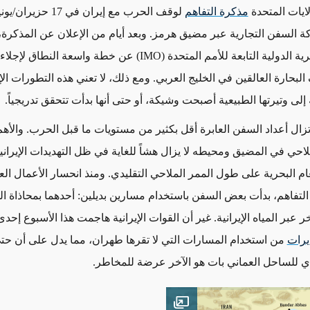
لايات المتحدة
مذكرة التفاهم
لوقف الحرب مع إيران في 17
ة السفن التجارية عبر مضيق هرمز. وبعد أيام من الإعلان عن المذكر
ية الدولية التابعة للأمم المتحدة
(IMO)
عن خطة واسعة النطاق لإجلاء
لبحارة العالقين في الخليج العربي
.
ومع ذلك، لا تعني هذه التطورات الإي
إلى وتيرتها الطبيعية أصبحت وشيكة، أو حتى أنها بدأت تتحقق تدريجياً
.
تزال أعداد السفن العابرة أقل بكثير من مستويات ما قبل الحرب. والأه
لاحي في المضيق ومحيطه لا يزال هشاً للغاية في ظل التهديدات الإيراني
م البحرية على طول الممر الملاحي التقليدي. ومنذ انحسار الأعمال العد
التفاهم، بدأت بعض السفن باستخدام مسارين بديلين: أحدهما بمحاذاة ا
ر عبر المياه الإيرانية
.
غير أن القوات الإيرانية هاجمت هذا الأسبوع إحد
يرات
من استخدام المسارات التي لا تقرها طهران، مما يدل على أن حت
ذي للساحل العماني بات هو الآخر عرضة للمخاطر
.