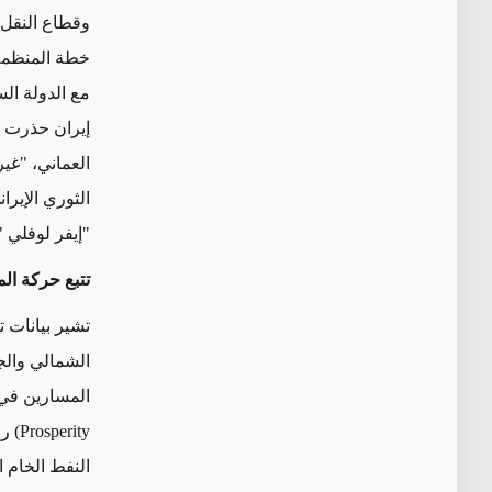
وقطاع النقل 
خطة المنظمة ا
مع الدولة الس
إيران حذرت أ
العماني،
"
غير
الثوري الإيرا
"إيفر لوفلي
.
تتبع حركة الم
تشير بيانات 
الشمالي والجن
المسارين في 
Prosperity)
رق
النفط الخام 