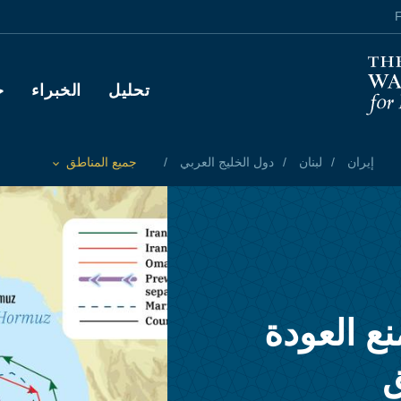
F
Main navigation
تحليل
الخبراء
ح
إيران
لبنان
دول الخليج العربي
جميع المناطق
Toggle List of
نع العودة
ق