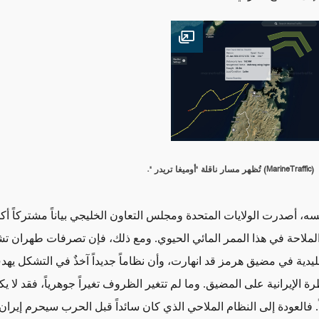
Open image
(MarineTraffic)
تُظهر مسار ناقلة "أوميغا تريدر
".
ه، أصدرت الولايات المتحدة ومجلس التعاون الخليجي بياناً مشتركاً أكد
ملاحة في هذا الممر المائي الحيوي. ومع ذلك، فإن تصرفات طهران تش
قليدية في مضيق هرمز قد انهارت، وأن نظاماً جديداً آخذٌ في التشكل يه
ة الإيرانية على المضيق
.
وما لم تتغير الظروف تغيراً جوهرياً، فقد لا ي
.
فالعودة إلى النظام الملاحي الذي كان سائداً قبل الحرب سيحرم إيرا