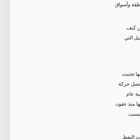
نطقة وأسواق
ن كيف
يل التي
ها تجنبت
 فصل حركة
ية عام
ا منذ عقود،
 بسبب
ات النفط