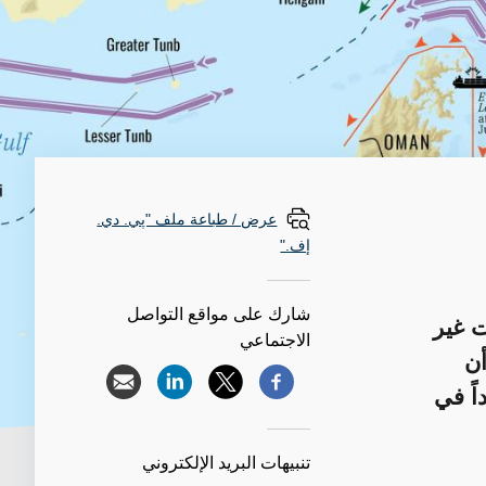
عرض / طباعة ملف "پي. دي.
إف."
شارك على مواقع التواصل
ت غير
الاجتماعي
أن
اً في
تنبيهات البريد الإلكتروني