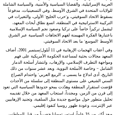
العربية الإسرائيلية، والقضايا السياسية والأمنية، والسياسة الشاملة
للولايات المتحدة في الشرق الأوسط. وفي التسعينيات، مدفوعاً
بسقوط الاتحاد السوفيتي، و"حرب الخليج" الأولى، والتغيرات في
التركيبة الاستراتيجية في المنطقة، اتسع نطاق أبحاث المعهد،
ليشمل تركيزاً خاصاً على تركيا وصعود نجم السياسة الإسلامية
باعتبارها الفكرة المهيمنة لفهم الاتجاهات السياسية عبر الشرق
الأوسط "الموسع" ما بعد الاتحاد السوفيتي.
وفي أعقاب الهجمات الإرهابية في 11 أيلول/سبتمبر 2001، أضاف
المعهد مجالات بحثية لمساعدة الحكومة الأمريكية على فهم
ومواجهة التطرف الإسلامي، والإرهاب، وانتشار أسلحة الدمار
الشامل - وخاصة الأسلحة النووية. وبعد عشر سنوات من ذلك
التاريخ، أدى اندلاع ما يسمى بـ "الربيع العربي" واحتدام الصراع
السني الشيعي على مستوى المنطقة إلى سلسلة من الأحداث
قوّضت استقرار المنطقة وهدّدت بمحو حدودها السياسية التي تعود
إلى قرن من الزمن. ومجدداً، استجاب المعهد من خلال تقديمه
تحليل متطور حول مواضيع جديدة مثل السلفية، وتجنيد الإرهابيين
عبر الإنترنت، وعودة ظهور روسيا كنفوذ إقليمي.
وبعد أكثر من 35 عاماً، استمر تمويلنا حصرياً من قبل المواطنين