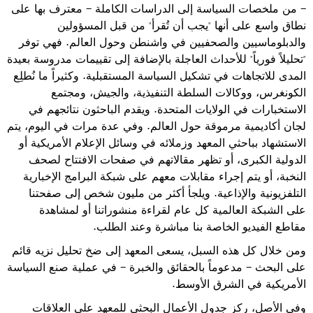
- من ملخصات السياسة إلى الدراسات الكاملة - معترف بها على
نطاق واسع على أنها "يجب أن تُقرأ" من قبل المسؤولين
والدبلوماسيين والصحفيين في واشنطن وحول العالم. فهي توفر
"تحليلاً فورياً" للأحداث العاجلة بالإضافة إلى تقييمات مدروسة بعيدة
المدى للاتجاهات في تشكيل السياسة المستقبلية. وكثيراً ما نُطلِع
الكونغرس، ووكالات السلطة التنفيذية، والجيش، ومجتمع
الاستخبارات في الولايات المتحدة. ويقدم الباحثون نتائجهم في
لجان أكاديمية مرموقة حول العالم. وفي عدة مرات في اليوم، يتم
الاستشهاد بباحثي المعهد وزملائه في وسائل الإعلام الأمريكية أو
الدولية الكبرى، أو تظهر مقالاتهم في صفحات الافتتاح لصحف
النخبة، أو يتم إجراء مقابلات معهم على شبكة البرامج الإخبارية
التلفزيونية والإذاعية. ويلجأ أكثر من مليون شخص إلى صفحتنا
على الشبكة العالمية كل عام لقراءة منشوراتنا أو لمشاهدة
مقاطع الفيديو الخاصة بنا مباشرة وعند الطلب.
ومن خلال كل هذه السبل، يسعى المعهد إلى ضخ تحليل نزيه قائم
على البحث - مدعوماً بالحقائق والخبرة - في عملية صنع السياسة
الأمريكية في الشرق الأوسط.
وفي الأصل، ركز جدول الأعمال البحثي للمعهد على العلاقات