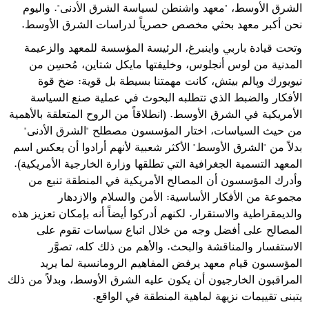
الشرق الأوسط، "معهد واشنطن لسياسة الشرق الأدنى". واليوم
نحن أكبر معهد بحثي مخصص حصرياً لدراسات الشرق الأوسط.
وتحت قيادة باربي واينبرغ، الرئيسة المؤسسة للمعهد والزعيمة
المدنية من لوس أنجلوس، وخليفتها مايكل شتاين، مُحسِن من
نيويورك وپالم بيتش، كانت مهمتنا بسيطة بل قوية: ضخ قوة
الأفكار والضبط الذي تتطلبه البحوث في عملية صنع السياسة
الأمريكية في الشرق الأوسط. (انطلاقاً من الروح المتعلقة بالأهمية
من حيث السياسات، اختار المؤسسون مصطلح "الشرق الأدنى"
بدلاً من "الشرق الأوسط" الأكثر شعبية لأنهم أرادوا أن يعكس اسم
المعهد التسمية الجغرافية التي تطلقها وزارة الخارجية الأمريكية).
وأدرك المؤسسون أن المصالح الأمريكية في المنطقة تنبع من
مجموعة من الأفكار الأساسية: الأمن والسلام والازدهار
والديمقراطية والاستقرار. لكنهم أدركوا أيضاً أنه بإمكان تعزيز هذه
المصالح على أفضل وجه من خلال اتباع سياسات تقوم على
الاستفسار والمناقشة والبحث. والأهم من ذلك كله، تصوَّر
المؤسسون قيام معهد يرفض المفاهيم الرومانسية لما يريد
المراقبون الخارجيون أن يكون عليه الشرق الأوسط، وبدلاً من ذلك
يتبنى تقييمات نزيهة لماهية المنطقة في الواقع.