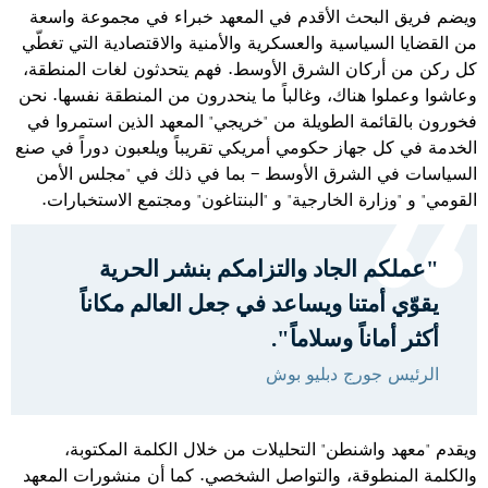
ويضم فريق البحث الأقدم في المعهد خبراء في مجموعة واسعة
من القضايا السياسية والعسكرية والأمنية والاقتصادية التي تغطّي
كل ركن من أركان الشرق الأوسط. فهم يتحدثون لغات المنطقة،
وعاشوا وعملوا هناك، وغالباً ما ينحدرون من المنطقة نفسها. نحن
فخورون بالقائمة الطويلة من "خريجي" المعهد الذين استمروا في
الخدمة في كل جهاز حكومي أمريكي تقريباً ويلعبون دوراً في صنع
السياسات في الشرق الأوسط - بما في ذلك في "مجلس الأمن
القومي" و "وزارة الخارجية" و "البنتاغون" ومجتمع الاستخبارات.
"عملكم الجاد والتزامكم بنشر الحرية
يقوّي أمتنا ويساعد في جعل العالم مكاناً
أكثر أماناً وسلاماً".
الرئيس جورج دبليو بوش
ويقدم "معهد واشنطن" التحليلات من خلال الكلمة المكتوبة،
والكلمة المنطوقة، والتواصل الشخصي. كما أن منشورات المعهد