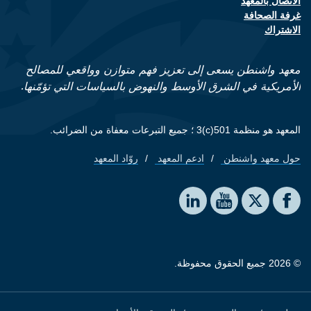
الاتصال بالمعهد
Footer contact links
غرفة الصحافة
الاشتراك
معهد واشنطن يسعى إلى تعزيز فهم متوازن وواقعي للمصالح
الأمريكية في الشرق الأوسط والنهوض بالسياسات التي تؤمّنها.
المعهد هو منظمة 501(c)3 ؛ جميع التبرعات معفاة من الضرائب.
حول معهد واشنطن
ادعم المعهد
روّاد المعهد
Footer quick links
Social media
The Washington Institute on LinkedIn
The Washington Institute on YouTube
The Washington Institute on Facebook
The Washington Institute on X
© 2026 جميع الحقوق محفوظة.