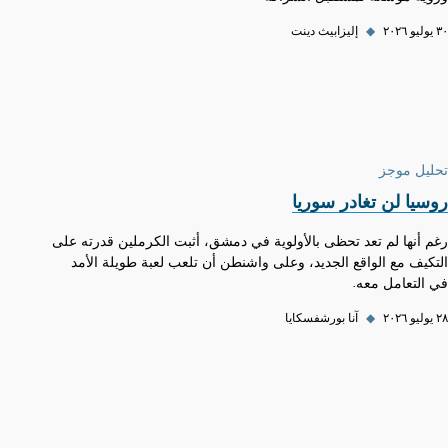
٣٠ يوليو ٢٠٢٦
◆
إليزابيث دينت
تحليل موجز
روسيا لن تغادر سوريا
رغم أنها لم تعد تحظى بالأولوية في دمشق، أثبت الكرملين قدرته على
التكيف مع الواقع الجديد، وعلى واشنطن أن تلعب لعبة طويلة الأمد
في التعامل معه.
٢٨ يوليو ٢٠٢٦
◆
آنا بورشفسكايا