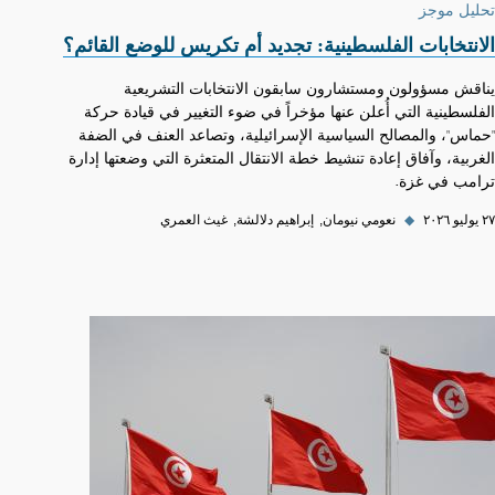
تحليل موجز
الانتخابات الفلسطينية: تجديد أم تكريس للوضع القائم؟
يناقش مسؤولون ومستشارون سابقون الانتخابات التشريعية
الفلسطينية التي أُعلن عنها مؤخراً في ضوء التغيير في قيادة حركة
"حماس"، والمصالح السياسية الإسرائيلية، وتصاعد العنف في الضفة
الغربية، وآفاق إعادة تنشيط خطة الانتقال المتعثرة التي وضعتها إدارة
ترامب في غزة.
٢٧ يوليو ٢٠٢٦
◆
نعومي نيومان
إبراهيم دلالشة
غيث العمري