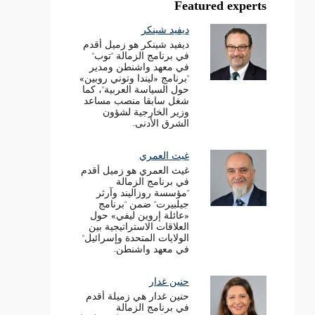
Featured experts
ديفيد شينكر
ديفيد شينكر هو زميل أقدم
في برنامج الزمالة "توب"
في معهد واشنطن ومدير
"برنامج «ليندا وتوني روبين»
حول السياسة العربية"، كما
شغل سابقا منصب مساعد
وزير الخارجية لشؤون
الشرق الأدنى.
غيث العمري
غيث العمري هو زميل أقدم
في برنامج الزمالة
"مؤسسة روزاليند وآرثر
جيلبيرت" ضمن "برنامج
«عائلة إروين ليفي» حول
العلاقات الاستراتيجية بين
الولايات المتحدة وإسرائيل"
في معهد واشنطن.
حنين غدار
حنين غدار هي زميلة أقدم
في برنامج الزمالة