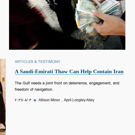
ARTICLES & TESTIMONY
A Saudi-Emirati Thaw Can Help Contain Iran
The Gulf needs a joint front on deterrence, engagement, and
freedom of navigation.
April Longley Alley
Allison Minor
◆
٠٣‏/٠٨‏/٢٠٢٦