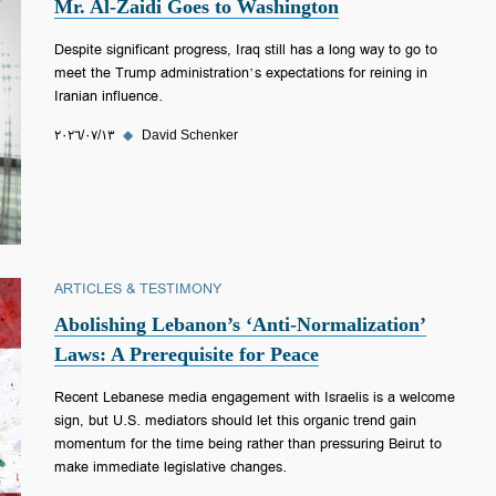
Mr. Al-Zaidi Goes to Washington
Despite significant progress, Iraq still has a long way to go to
meet the Trump administration’s expectations for reining in
Iranian influence.
David Schenker
◆
١٣‏/٠٧‏/٢٠٢٦
ARTICLES & TESTIMONY
Abolishing Lebanon’s ‘Anti-Normalization’
Laws: A Prerequisite for Peace
Recent Lebanese media engagement with Israelis is a welcome
sign, but U.S. mediators should let this organic trend gain
momentum for the time being rather than pressuring Beirut to
make immediate legislative changes.