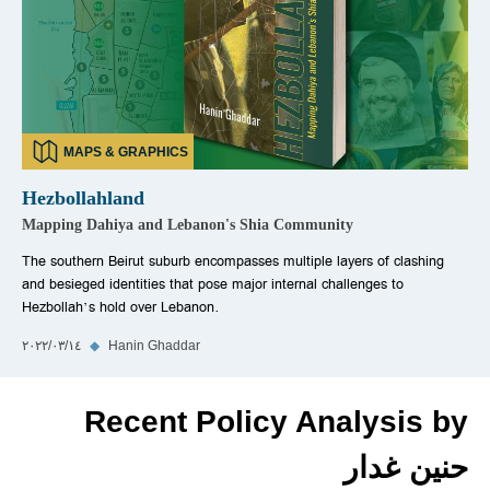
MAPS & GRAPHICS
Hezbollahland
Mapping Dahiya and Lebanon's Shia Community
The southern Beirut suburb encompasses multiple layers of clashing
and besieged identities that pose major internal challenges to
Hezbollah’s hold over Lebanon.
Hanin Ghaddar
◆
١٤‏/٠٣‏/٢٠٢٢
Recent Policy Analysis by
حنين غدار