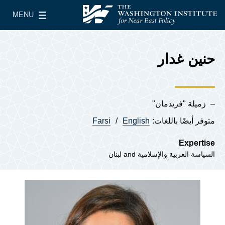
Skip to main content
MENU
معهد واشنطن لسياسات الشرق الأدنى
le Main Menu
حنين غدار
زميلة "فريدمان"
متوفر أيضًا باللغات:
English
Farsi
Expertise
السياسة العربية والإسلامية
لبنان