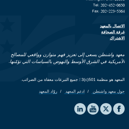
Tel: 202-452-0650
Fax: 202-223-5364
الاتصال بالمعهد
Footer contact links
غرفة الصحافة
الاشتراك
معهد واشنطن يسعى إلى تعزيز فهم متوازن وواقعي للمصالح
الأمريكية في الشرق الأوسط والنهوض بالسياسات التي تؤمّنها.
المعهد هو منظمة 501(c)3 ؛ جميع التبرعات معفاة من الضرائب.
حول معهد واشنطن
ادعم المعهد
روّاد المعهد
Footer quick links
Social media
The Washington Institute on LinkedIn
The Washington Institute on YouTube
The Washington Institute on Facebook
The Washington Institute on X