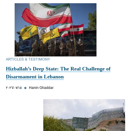
ARTICLES & TESTIMONY
Hizballah’s Deep State: The Real Challenge of
Disarmament in Lebanon
Hanin Ghaddar
◆
١٥‏/٠٧‏/٢٠٢٦