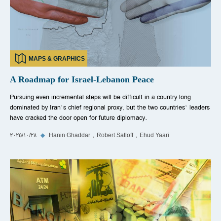
MAPS & GRAPHICS
A Roadmap for Israel-Lebanon Peace
Pursuing even incremental steps will be difficult in a country long
dominated by Iran’s chief regional proxy, but the two countries’ leaders
have cracked the door open for future diplomacy.
Ehud Yaari
Robert Satloff
Hanin Ghaddar
◆
٢٨‏/١٠‏/٢٠٢٥