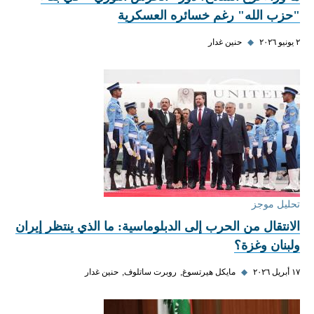
"حزب الله" رغم خسائره العسكرية
٢ يونيو ٢٠٢٦
◆
حنين غدار
تحليل موجز
الانتقال من الحرب إلى الدبلوماسية: ما الذي ينتظر إيران
ولبنان وغزة؟
١٧ أبريل ٢٠٢٦
◆
مايكل هيرتسوغ
روبرت ساتلوف
حنين غدار