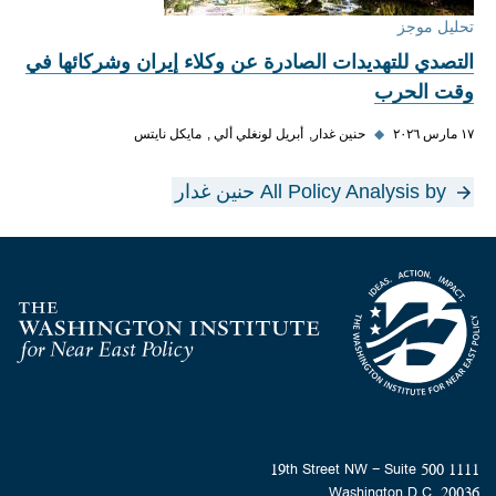
تحليل موجز
التصدي للتهديدات الصادرة عن وكلاء إيران وشركائها في
وقت الحرب
١٧ مارس ٢٠٢٦
◆
حنين غدار
أبريل لونغلي ألي
مايكل نايتس
All Policy Analysis by حنين غدار
Homepage
1111 19th Street NW - Suite 500
Washington D.C. 20036