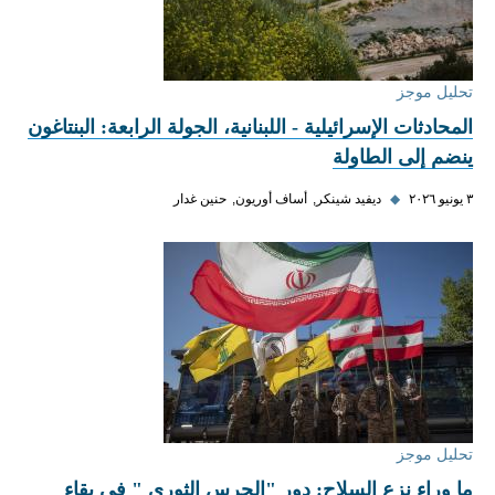
تحليل موجز
المحادثات الإسرائيلية - اللبنانية، الجولة الرابعة: البنتاغون
ينضم إلى الطاولة
٣ يونيو ٢٠٢٦
◆
ديفيد شينكر
أساف أوريون
حنين غدار
تحليل موجز
ما وراء نزع السلاح: دور "الحرس الثوري " في بقاء