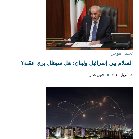
تحليل موجز
السلام بين إسرائيل ولبنان: هل سيظل بري عقبة؟
١٣ أبريل ٢٠٢٦
◆
حنين غدار