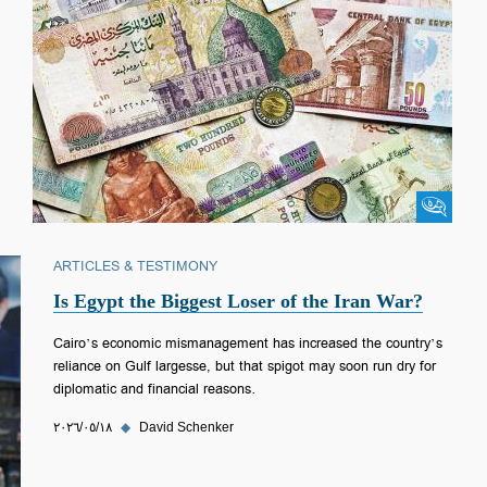
منتدى فكرة
ARTICLES & TESTIMONY
Is Egypt the Biggest Loser of the Iran War?
Cairo’s economic mismanagement has increased the country’s
reliance on Gulf largesse, but that spigot may soon run dry for
diplomatic and financial reasons.
David Schenker
◆
١٨‏/٠٥‏/٢٠٢٦