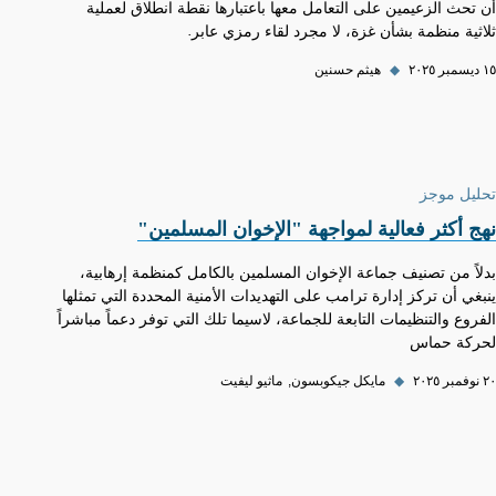
أن تحث الزعيمين على التعامل معها باعتبارها نقطة انطلاق لعملية
ثلاثية منظمة بشأن غزة، لا مجرد لقاء رمزي عابر.
١٥ ديسمبر ٢٠٢٥
◆
هيثم حسنين
تحليل موجز
نهج أكثر فعالية لمواجهة "الإخوان المسلمين"
بدلاً من تصنيف جماعة الإخوان المسلمين بالكامل كمنظمة إرهابية،
ينبغي أن تركز إدارة ترامب على التهديدات الأمنية المحددة التي تمثلها
الفروع والتنظيمات التابعة للجماعة، لاسيما تلك التي توفر دعماً مباشراً
لحركة حماس
٢٠ نوفمبر ٢٠٢٥
◆
مايكل جيكوبسون
ماثيو ليفيت