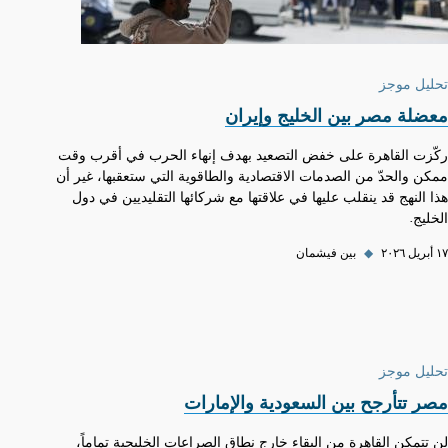
تحليل موجز
معضلة مصر بين الخليج وإيران
ركّزت القاهرة على خفض التصعيد بهدف إنهاء الحرب في أقرب وقت
ممكن والحدّ من الصدمات الاقتصادية والطاقوية التي ستعقبها، غير أن
هذا النهج قد ينقلب عليها في علاقتها مع شركائها التقليديين في دول
الخليج.
١٧ أبريل ٢٠٢٦
◆
بين فيشمان
تحليل موجز
مصر تتأرجح بين السعودية والإمارات
لن تتمكن القاهرة من البقاء خارج نطاق الصراعات الخليجية تماماً،