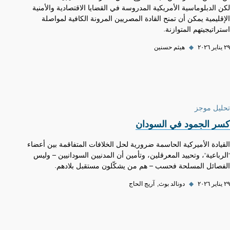
لكن الدبلوماسية الأمريكية المدروسة في القضايا الاقتصادية والأمنية
الإقليمية يمكن أن تمنح القادة المصريين المرونة الكافية لمواصلة
استراتيجيتهم المتوازنة.
٢٩ يناير ٢٠٢٦
◆
هيثم حسنين
تحليل موجز
كسر الجمود في السودان
القيادة الأميركية الحاسمة ضرورية لحل الخلافات المتفاقمة بين أعضاء
"الرباعية"، وتحييد المعرقلين، وتأمين أن المدنيين السودانيين – وليس
الفصائل المسلحة فحسب – هم من يشكّلون مستقبل بلادهم.
٢٩ يناير ٢٠٢٦
◆
دونالد بوث
آريج الحاج