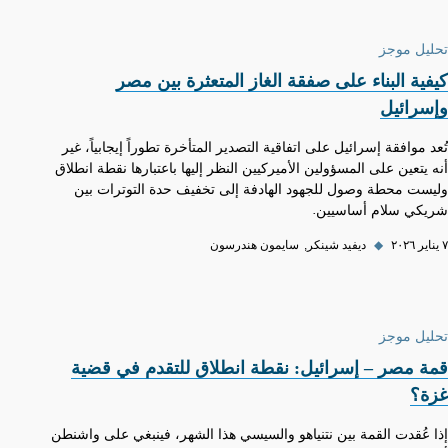
تحليل موجز
كيفية البناء على صفقة الغاز المتعثرة بين مصر
وإسرائيل
تُعد موافقة إسرائيل على اتفاقية التصدير المتأخرة تطوراً إيجابياً، غير
أنه يتعين على المسؤولين الأميركيين النظر إليها باعتبارها نقطة انطلاق
وليست محطة وصول للجهود الهادفة إلى تخفيف حدة التوترات بين
شريكي سلام أساسيين.
٧ يناير ٢٠٢٦
◆
ديفيد شينكر
سايمون هندرسون
تحليل موجز
قمة مصر – إسرائيل: نقطة انطلاق للتقدم في قضية
غزة؟
إذا عُقدت القمة بين نتنياهو والسيسي هذا الشهر، فينبغي على واشنطن