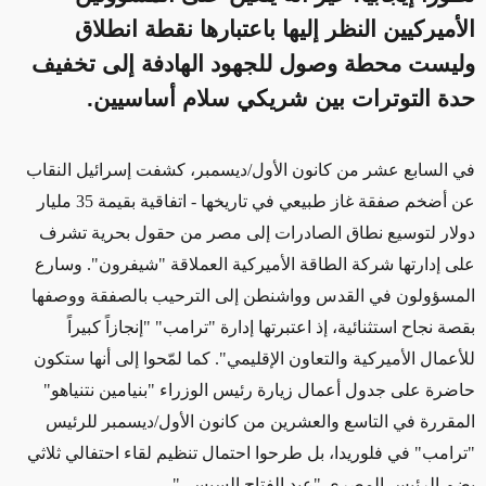
الأميركيين النظر إليها باعتبارها نقطة انطلاق
وليست محطة وصول للجهود الهادفة إلى تخفيف
حدة التوترات بين شريكي سلام أساسيين.
في السابع عشر من كانون الأول/ديسمبر، كشفت إسرائيل النقاب
عن أضخم صفقة غاز طبيعي في تاريخها - اتفاقية بقيمة 35 مليار
دولار لتوسيع نطاق الصادرات إلى مصر من حقول بحرية تشرف
على إدارتها شركة الطاقة الأميركية العملاقة "شيفرون". وسارع
المسؤولون في القدس وواشنطن إلى الترحيب بالصفقة ووصفها
بقصة نجاح استثنائية، إذ اعتبرتها إدارة "ترامب" "إنجازاً كبيراً
للأعمال الأميركية والتعاون الإقليمي". كما لمّحوا إلى أنها ستكون
حاضرة على جدول أعمال زيارة رئيس الوزراء "بنيامين نتنياهو"
المقررة في التاسع والعشرين من كانون الأول/ديسمبر للرئيس
"ترامب" في فلوريدا، بل طرحوا احتمال تنظيم لقاء احتفالي ثلاثي
يضم الرئيس المصري "عبد الفتاح السيسي
".