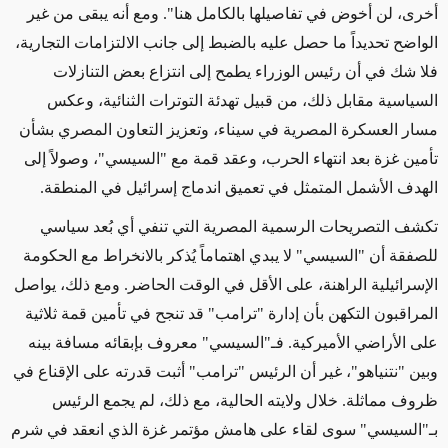
أخرى، لن أخوض في تفاصيلها بالكامل هنا". ومع أنه يبقى من غير
الواضح تحديداً ما حصل عليه بالضبط إلى جانب الالتزامات التجارية،
فلا شك في أن رئيس الوزراء يطمح إلى انتزاع بعض التنازلات
السياسية مقابل ذلك، من قبيل تهدئة التوترات الثنائية، وعكس
مسار العسكرة المصرية في سيناء، وتعزيز التعاون المصري بشأن
تأمين غزة بعد انتهاء الحرب، وعقد قمة مع "السيسي"، وصولاً إلى
الهدف الأشمل المتمثل في تعميق اندماج إسرائيل في المنطقة
.
تكشف التصريحات الرسمية المصرية التي تنفي أي بُعد سياسي
للصفقة أن "السيسي" لا يبدي اهتماماً يُذكر بالانخراط مع الحكومة
الإسرائيلية الراهنة، على الأقل في الوقت الحاضر. ومع ذلك، يواصل
المراقبون التكهن بأن إدارة "ترامب" قد تنجح في تأمين قمة ثلاثية
على الأراضي الأميركية. فـ"السيسي" معروف بإبقائه مسافة بينه
وبين "نتنياهو"، غير أن الرئيس "ترامب" أثبت قدرته على الإقناع في
ظروف مماثلة. خلال ولايته الحالية، مع ذلك، لم يجمع الرئيس
بـ"السيسي" سوى لقاء على هامش مؤتمر غزة الذي انعقد في شرم