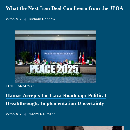
What the Next Iran Deal Can Learn from the JPOA
Richard Nephew
◆
٠٧‏/٠٨‏/٢٠٢٦
BRIEF ANALYSIS
Hamas Accepts the Gaza Roadmap: Political
Breakthrough, Implementation Uncertainty
Neomi Neumann
◆
٠٧‏/٠٨‏/٢٠٢٦