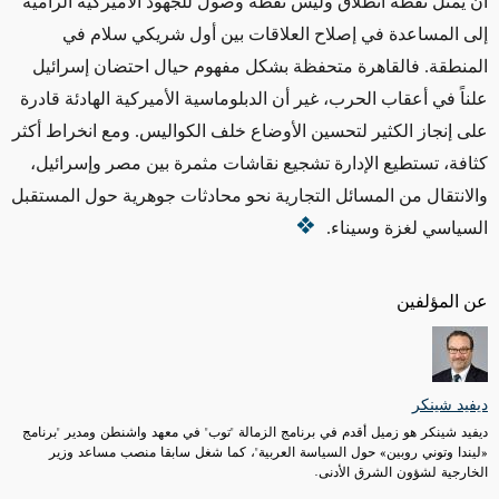
أن يمثل نقطة انطلاق وليس نقطة وصول للجهود الأميركية الرامية
إلى المساعدة في إصلاح العلاقات بين أول شريكي سلام في
المنطقة. فالقاهرة متحفظة بشكل مفهوم حيال احتضان إسرائيل
علناً في أعقاب الحرب، غير أن الدبلوماسية الأميركية الهادئة قادرة
على إنجاز الكثير لتحسين الأوضاع خلف الكواليس. ومع انخراط أكثر
كثافة، تستطيع الإدارة تشجيع نقاشات مثمرة بين مصر وإسرائيل،
والانتقال من المسائل التجارية نحو محادثات جوهرية حول المستقبل
السياسي لغزة وسيناء
.
عن المؤلفين
ديفيد شينكر
ديفيد شينكر هو زميل أقدم في برنامج الزمالة "توب" في معهد واشنطن ومدير "برنامج
«ليندا وتوني روبين» حول السياسة العربية"، كما شغل سابقا منصب مساعد وزير
الخارجية لشؤون الشرق الأدنى.