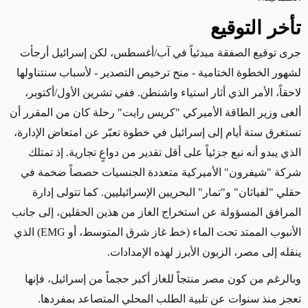
تأخر التوقيع
جرى توقيع الصفقة مبدئياً في آب/أغسطس، لكن إسرائيل أرجأت
لشهور الخطوة الختامية - منح ترخيص التصدير - لأسباب سنتناولها
لاحقاً، الأمر الذي أثار استياء واشنطن. ففي تشرين الأول/أكتوبر،
ألغى وزير الطاقة الأميركي "كريس رايت" رحلة كان من المقرر أن
تستغرق ستة أيام إلى إسرائيل في خطوة تعبّر عن امتعاض الإدارة،
الذي يبدو أنه نبع جزئياً على أقل تقدير من دواعٍ تجارية. إذ تمتلك
شركة "شيفرون" الأميركية متعددة الجنسيات حصصاً ضخمة في
حقلي "لفياثان" و"تمار" البحريين الإسرائيليين. كما تتولى إدارة
المرافق المسؤولة عن استخراج الغاز من هذين الحقلين، إلى جانب
الأنبوب الممتد تحت الماء
(
خط غاز شرق المتوسط، أو
EMG)
الذي
ينقله إلى مصر، الزبون الأبرز لهذه الإمدادات
.
وبالرغم من كون مصر منتجاً للغاز أكبر حجماً من إسرائيل، فإنها
تعجز منذ سنوات عن تلبية الطلب المحلي المتصاعد بمفردها.