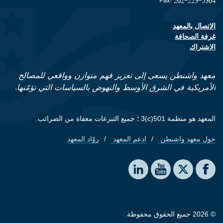
Fax: 202-223-5364
الاتصال بالمعهد
Footer contact links
غرفة الصحافة
الاشتراك
معهد واشنطن يسعى إلى تعزيز فهم متوازن وواقعي للمصالح
الأمريكية في الشرق الأوسط والنهوض بالسياسات التي تؤمّنها.
المعهد هو منظمة 501(c)3 ؛ جميع التبرعات معفاة من الضرائب.
حول معهد واشنطن
ادعم المعهد
روّاد المعهد
Footer quick links
Social media
The Washington Institute on LinkedIn
The Washington Institute on YouTube
The Washington Institute on Facebook
The Washington Institute on X
© 2026 جميع الحقوق محفوظة.