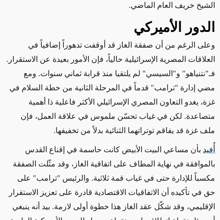
الشيخ خريف العام الماضي
.
الدور الأميركي
وعلى الرغم من أن صفقة الغاز قد أوقفت تدهوراً إضافياً في
العلاقات المصرية الإسرائيلية حالياً، فإن الأمور بعيدة عن الاستقرار.
فـ"نتنياهو" و"السيسي" لم يلتقيا منذ قرابة ثماني سنوات. ومع
مضي إدارة "ترامب" قدماً في المرحلة الثانية من خطة السلام في
غزة، يغدو التعاون المصري الإسرائيلي الأكثر فاعلية ذا أهمية
متصاعدة. لكن في غياب تحسّن ملموس في علاقة العمل، فإن
ملف غزة قد يفاقم توتراتهما الثنائية بدلاً من تخفيفها
.
أُفيد
بأن مساعي البيت الأبيض كانت حاسمة في إقناع القدس
بالموافقة في نهاية المطاف على اتفاقية الغاز، وقد مثّلت الصفقة
مكسباً للإدارة حتى في غياب قمة ثلاثية. والرئيس "ترامب" على
حق في تأكيده أن الاتفاقيات الاقتصادية قادرة على تعزيز الاستقرار
الإقليمي، وقد شكّل عقد الغاز هذا خطوة أولى لازمة. بيد أنه ينبغي