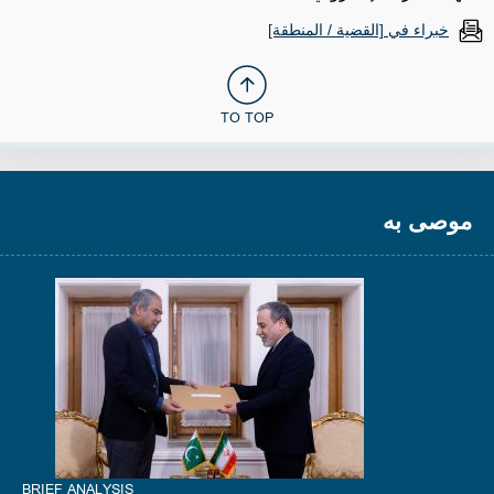
خبراء في [القضية / المنطقة]
TO TOP
موصى به
BRIEF ANALYSIS