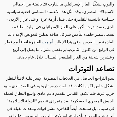
واليوم، يشكّل الغاز الإسرائيلي ما يقارب 20 بالمئة من إجمالي
الاستهلاك المصري، وقد مثّل هذا الاعتماد المتنامي قضية سياسية
حساسة بالنسبة للقاهرة حتى قبيل أزمة غزة. وعلى غرار الأردن -
الذي يعتمد بدرجة أكبر على الغاز الإسرائيلي في توليد الطاقة -
تسعى مصر جاهدة لتأمين شركاء طاقة بديلين لتعويض الإمدادات
القادمة من القدس. وفي هذا الإطار،
أبرمت
القاهرة اتفاقاً مع قطر
في الرابع من كانون الثاني/يناير يقضي بشراء ما يصل إلى أربع
وعشرين شحنة من الغاز الطبيعي المسال خلال عام 2026
.
تصاعد التوترات
يبدو التراجع الحاصل في العلاقات المصرية الإسرائيلية لافتاً للنظر
بشكل خاص لكونها كانت قد بلغت ذروة تاريخية في العقد الذي سبق
حرب غزة. فلم تكتفِ القدس بتقديم دعم مادي واسع النطاق لحملة
الجيش المصري العسكرية ضد متمردي تنظيم "الدولة الإسلامية"
في سيناء، بل سمحت أيضاً للقاهرة بنشر قوات ومعدات ثقيلة في
أنحاء شبه الجزيرة بأعداد تتجاوز بكثير الحدود المنصوص عليها في