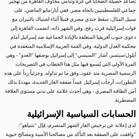
تصاعد حصيلة الضحايا في غزة وتنامي مخاوف القاهرة من تهجير
جماعي للفلسطينيين باتجاه مصر. ففي أيار/مايو الماضي، على
سبيل المثال، سقط جندي مصري قتيلاً أثناء اشتباك بالنيران مع
قوات إسرائيلية قرب رفح. وفي الشهر ذاته، انضمت القاهرة إلى
دعوى جنوب أفريقيا المتعلقة بالإبادة الجماعية ضد إسرائيل أمام
محكمة العدل الدولية. وفي القمة العربية الإسلامية المنعقدة في
أيلول/سبتمبر، أشار "السيسي" إلى إسرائيل بوصفها "العدو" - وهي
المرة الأولى التي يُسمع فيها مثل هذا الخطاب في التصريحات
الرسمية المصرية منذ عقود، وفق ما تم تداوله. وجزئياً رداً على هذه
التطورات، أرجأت إسرائيل عمداً صفقة الغاز الجديدة، مهددةً بذلك
أمن الطاقة المصري - وهي أحدث علامة على تدني مستوى العلاقة
المضطربة
.
الحسابات السياسية الإسرائيلية
لدى إعلانه عن ترخيص الغاز الشهر المنصرم،
قال
"
نتنياهو":
"وافقت على الصفقة بعد التأكد من مصالحنا الأمنية ومصالح حيوية