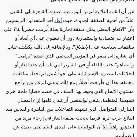
غير أن القمة الثلاثية لم ترَ النور، فيما عمدت القاهرة إلى التقليل
علناً من أهمية الصفقة الجديدة، حيث
أفاد
أحد المتحدثين الرسميين
بأن "الاتفاق المعني يمثل صفقة تجارية بحتة أُبرمت حصرياً بناءً على
اعتبارات اقتصادية واستثمارية دون أن تنطوي على أي أبعاد أو
تفاهمات سياسية على الإطلاق". وبالإضافة إلى ذلك، يكشف غياب
أي إشارة إلى مصر في المؤتمر الصحفي الذي عقده "ترامب"
و"نتنياهو" عقب اللقاء أو في التقارير التي تلته أن عقد الغاز أو
العلاقات المصرية الإسرائيلية على نحو أشمل لم تحظَ بمناقشة
معمقة، هذا إن طُرحت أصلاً. ومع ذلك، وعلى الرغم من تراجع
مستوى الإلحاح الذي يحيط بهذا الملف في خضم قضايا ملحة أخرى
تشهدها المنطقة، ينبغي لواشنطن أن تبدي قلقها إزاء المسار
التنازلي المتواصل الذي تشهده التفاعلات بين القاهرة والقدس منذ
اندلاع حرب غزة. فربما نجحت صفقة الغاز في إرجاء مزيد من
التدهور راهناً، إلا أن التوقعات على المدى البعيد تبقى بعيدة عن
الطمأنينة
.