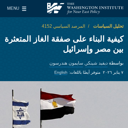
Skip to main content
MENU
معهد واشنطن لسياسات الشرق الأدنى
le Main Menu
تحليل السياسات
المرصد السياسي 4152
كيفية البناء على صفقة الغاز المتعثرة
بين مصر وإسرائيل
ديفيد شينكر
سايمون هندرسون
بواسطة
,
٧ يناير ٢٠٢٦
متوفر أيضًا باللغات:
English