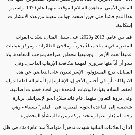
الملحق الأمني لمعاهدة السلام الموقعة بينهما عام 1979. واستمر
هذا النهج قائماً حتى حين أضحت جوانب معينة من هذه الانتشارات
إشكالية
.
فما بين عامي 2013 و2023، على سبيل المثال، شيّدت القوات
المصرية في سيناء ميناءً بحرياً، وملاجئ للطائرات، ومركز عمليات
عميقاً تحت الأرض - وجميعها محظور صراحة بموجب المعاهدة، ولا
يبدو أن أياً منها ضروري لمهمة مكافحة الإرهاب الداخلي. وفي
المقابل، درج المسؤولون الإسرائيليون على التغاضي عن هذه
الانتهاكات أو، في أحسن الأحوال، الإشارة إليها أمام السلطة الدولية
لحفظ السلام بقيادة الولايات المتحدة دون اتخاذ خطوات إضافية.
وفي ذروة التعاون بينهما، قام قائد سلاح الجو الإسرائيلي بزيارة
شخصية إلى القاعدة الجوية المصرية في "المليز" بسيناء - وهي
رحلة لم يُعلن عنها ومنحت بركة رمزية للمنشأة المحظورة
.
إلا أن العلاقات الثنائية شهدت تدهوراً متواصلاً منذ عام 2023 في ظل