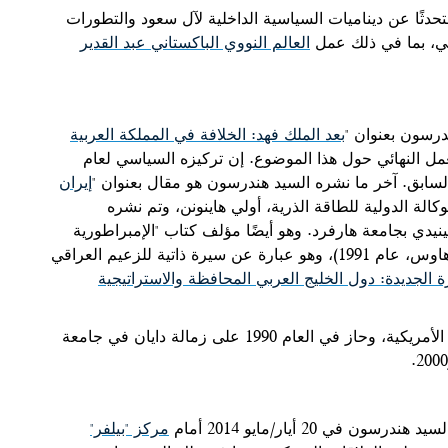
حدثًا عن ديناميات السياسية الداخلية لآل سعود والتطورات
اني، بما في ذلك عمل
العالم النووي الباكستاني عبد القدير
بعد الملك فهد: الخلافة في المملكة العربية
ر على نطاق واسع العمل النهائي حول هذا الموضوع. إن تركيزه السياسي لعام
 السابق. آخر ما نشره السيد هندرسون هو مقال بعنوان "
إيران
كالة الدولية للطاقة الذرية، أولي هاينونن، وتم نشره
كينيدي بجامعة هارفرد. وهو أيضًا مؤلف كتاب "الإمبراطورية
الفورية: طموح صدام حسين في ما يخص العراق (دار ميركوري هاوس، عام 1991)، وهو عبارة عن سيرة ذاتية للزعيم العراقي
ة الجديدة: دول الخليج العربي المحافظة والاستراتيجية
حصل السيد هندرسون في العام 1987 على منحة الزوار الدوليين الأمريكية، وحاز في العام 1990 على زمالة دايان في جامعة
في 20 أيار/مايو 2014 أمام
مركز "بيلفر"