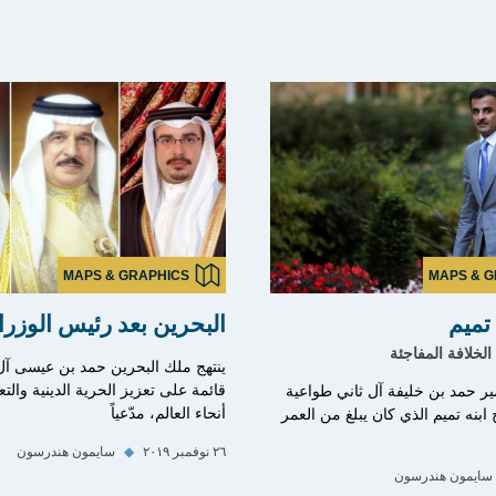
MAPS & GRAPHICS
MAPS & G
تميم
البحرين بعد رئيس الوزرا
لخلافة المفاجئة
ينتهج ملك البحرين حمد بن عيسى آ
قائمة على تعزيز الحرية الدينية وال
مير حمد بن خليفة آل ثاني طواعية
أنحاء العالم، مدّعياً
2 لصالح ابنه تميم الذي كان يبلغ من العمر
٢٦ نوفمبر ٢٠١٩
◆
سايمون هندرسون
سايمون هندرسون