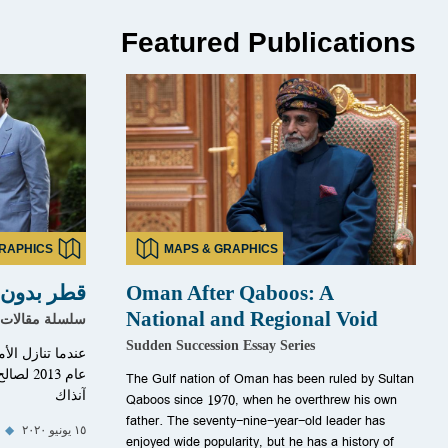
Featured Publications
RAPHICS
MAPS & GRAPHICS
Oman After Qaboos: A
قطر بدون 
National and Regional Void
سلسلة مقالات ا
Sudden Succession Essay Series
عندما تنازل الأ
عام 013
The Gulf nation of Oman has been ruled by Sultan
آنذاك
Qaboos since 1970, when he overthrew his own
father. The seventy-nine-year-old leader has
١٥ يونيو ٢٠٢٠
◆
enjoyed wide popularity, but he has a history of