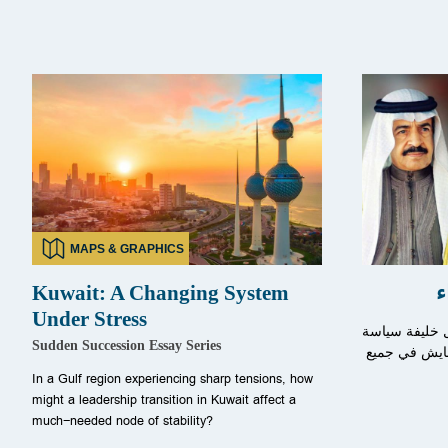
MAPS & GRAPHICS
ء
Kuwait: A Changing System
Under Stress
ل خليفة سياسة
Sudden Succession Essay Series
تعايش في جميع
In a Gulf region experiencing sharp tensions, how
might a leadership transition in Kuwait affect a
much-needed node of stability?