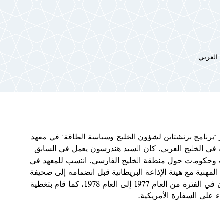
 العربي
 "برنامج برنشتاين لشؤون الخليج وسياسة الطاقة" في معهد
ي الخليج العربي.
كان السيد هندرسون يعمل في السابق
ت وحكومات حول منطقة الخليج الفارسي. انتسب للمعهد في
اقم العمل في العام 2006. وبدأ مسيرته المهنية مع هيئة الإذاعة البريطانية قبل انضمامه إلى صحيفة
"فايننشال تايمز". تشمل خبرته العمل كمراسل أجنبي في باكستان في الفترة من العام 1977 إلى العام 1978، كما قام بتغطية