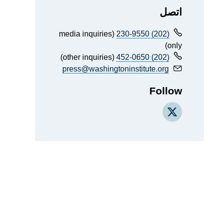
اتصل
(media inquiries
(202) 230-9550
only)
(other inquiries)
(202) 452-0650
press@washingtoninstitute.org
Follow
X