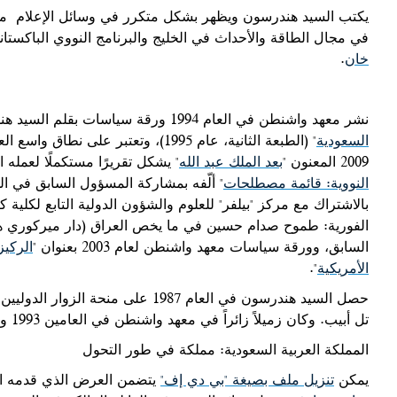
يكتب السيد هندرسون ويظهر بشكل متكرر في وسائل الإعلام
مت
في مجال الطاقة والأحداث في الخليج والبرنامج النووي الباكست
خان
.
نشر معهد واشنطن في العام 1994 ورقة سياسات بقلم السيد هندرسون بعنوان "
السعودية
" (الطبعة الثانية، عام 1995)، وتعتب
2009 المعنون "
بعد الملك عبد الله
" يشكل تقريرًا مستكملًا لعمله
النووية: قائمة مصطلحات
" ألّفه بمشاركة المسؤول السابق في الو
بالاشتراك مع مركز "بيلفر" للعلوم والشؤون الدولية التابع لكلية 
السابق، وورقة سياسات معهد واشنطن لعام 2003 بعنوان "
الركيز
الأمريكية
".
تل أبيب. وكان زميلاً زائراً في معهد واشنطن في العامين 1993 و2000.
المملكة العربية السعودية: مملكة في طور التحول
يمكن
تنزيل ملف بصيغة "بي دي إف"
يتضمن العرض الذي قدمه السيد هندرسون 