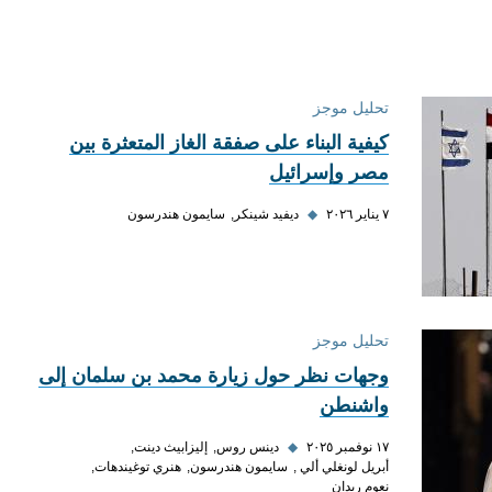
تحليل موجز
كيفية البناء على صفقة الغاز المتعثرة بين
مصر وإسرائيل
٧ يناير ٢٠٢٦
◆
ديفيد شينكر
سايمون هندرسون
تحليل موجز
وجهات نظر حول زيارة محمد بن سلمان إلى
واشنطن
١٧ نوفمبر ٢٠٢٥
◆
دينس روس
إليزابيث دينت
أبريل لونغلي ألي
سايمون هندرسون
هنري توغيندهات
نعوم ريدان