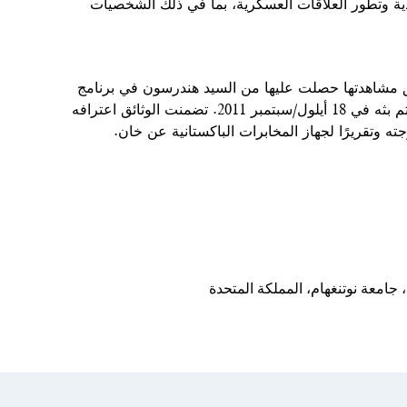
ية وتطور العلاقات العسكرية، بما في ذلك الشخصيات
ق مشاهدتها حصلت عليها من السيد هندرسون في برنامج
تلفزيوني خاص بعنوان: "تقارير فوكس نيوز: أسرار إيران النووية" تم بثه في 18 أيلول/سبتمبر 2011. تضمنت الوثائق اعترافه
جامعة نوتنغهام، المملكة المتحدة