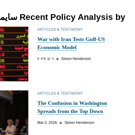
Recent Policy Analysis by سايمون هندرسون
ARTICLES & TESTIMONY
War with Iran Tests Gulf-US
Economic Model
Simon Henderson
◆
٠٦‏/٠٤‏/٢٠٢٦
ARTICLES & TESTIMONY
The Confusion in Washington
Spreads from the Top Down
Mar 3, 2026
◆
Simon Henderson