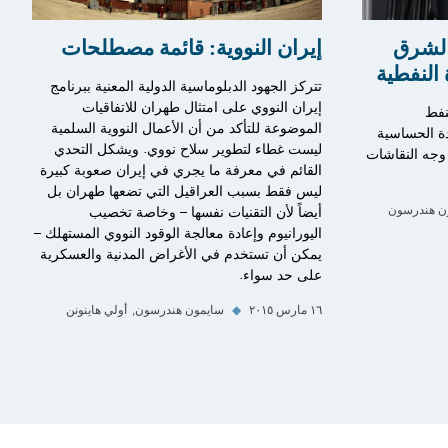
الشرق
إيران النووية: قائمة مصطلحات
النفطية
تتركز الجهود الدبلوماسية الدولية المعنية ببرنامج
إيران النووي على امتثال طهران للاتفاقيات
نفط
الموضوعة للتأكد من أن الأعمال النووية السلمية
ادة الحساسية
ليست غطاء لتطوير سلاح نووي. ويشكل التحدي
 وجه النقاشات
القائم في معرفة ما يجري في إيران صعوبة كبيرة
ليس فقط بسبب العراقيل التي تضعها طهران بل
أيضاً لأن التقنيات نفسها – وخاصة تخصيب
ن هندرسون
اليورانيوم وإعادة معالجة الوقود النووي المستهلك –
يمكن أن تستخدم في الأغراض المدنية والعسكرية
على حد سواء.
١٦ مارس ٢٠١٥
◆
سايمون هندرسون
أولي هاينونن