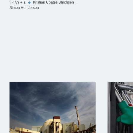
Kristian Coates Ulrichsen
◆
٠٤‏/١٠‏/٢٠١٩
Simon Henderson