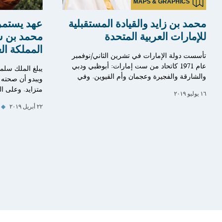
MAPS & GRAPHICS
محمد بن زايد والقيادة المستقبلية
عهد يستمر 
للإمارات العربية المتحدة
محمد بن س
المملكة ال
تأسست دولة الإمارات في تشرين الثاني/نوفمبر
عام 1971 كاتحاد من ست إمارات: أبوظبي ودبي
يبلغ الملك سلما
والشارقة والفجيرة وعجمان وأم القيوين. وفي
ويبدو أن صحته 
متزايد. وعلى ا
١٦ يوليو ٢٠١٩
٢٢ أبريل ٢٠١٩
◆