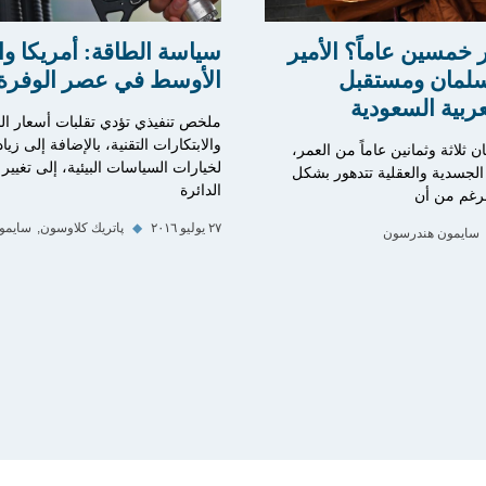
خمسين عاماً؟ الأمير
سياسة الطاقة: أمريكا و
لمان ومستقبل
الأوسط في عصر الوفرة 
عربية السعودية
ملخص تنفيذي تؤدي تقلبات أسعار ال
والابتكارات التقنية، بالإضافة إلى زي
ن ثلاثة وثمانين عاماً من العمر،
لخيارات السياسات البيئية، إلى تغيير
الجسدية والعقلية تتدهور بشكل
الدائرة
لرغم من أن
٢٧ يوليو ٢٠١٦
◆
پاتريك كلاوسون
سايمو
سايمون هندرسون