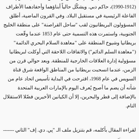
(1912-1990)، حاكم دبي. ويشكّل حالياً أبناؤهما وأحفادهما الأطراف
الفاعلة الرئيسية في مستقبل البلاد. وفي القرون الماضية، أطلق
المسؤولون البريطانيون لقب "ساحل القراصنة" على منطقة الخليج
الجنوبية، واستمرت هذه التسمية حتى عام 1853 عندما وقّعت
بريطانيا وشيوخ المنطقة على "معاهدة السلام البحري الدائمة"
("معاهدة السلم الدائم") والاتفاقات اللاحقة التي أوكلت لبريطانيا
مسؤولية إدارة العلاقات الخارجية للمنطقة. وبعد حوالي قرن من
الزمن، عندما انسحبت بريطانيا من المناطق الواقعة شرق قناة
السويس في عام 1968، اقترحت في البداية تأسيس اتحاد عام من
شأنه أن يضم ما أصبح يُعرف اليوم بالإمارات العربية المتحدة
بالإضافة إلى قطر والبحرين، إلا أن الكيانين الأخيرين فضّلا الاستقلال
التام.
لقراءة المقال بأكلمه، قم بتنزيل ملف الـ "پي. دي. إف" الثاني -------
---------->