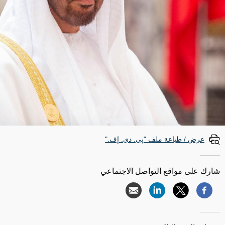
عرض / طباعة ملف "پي. دي. إف."
شارك على مواقع التواصل الاجتماعي