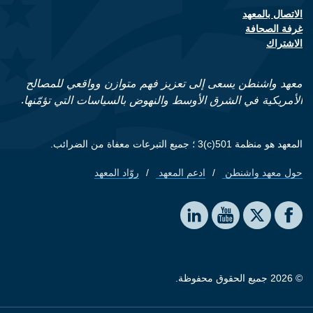
الاتصال بالمعهد
Footer contact links
غرفة الصحافة
الاشتراك
معهد واشنطن يسعى إلى تعزيز فهم متوازن وواقعي للمصالح
الأمريكية في الشرق الأوسط والنهوض بالسياسات التي تؤمّنها.
المعهد هو منظمة 501(c)3 ؛ جميع التبرعات معفاة من الضرائب.
حول معهد واشنطن
ادعم المعهد
روّاد المعهد
Footer quick links
Social media
The Washington Institute on LinkedIn
The Washington Institute on YouTube
The Washington Institute on Facebook
The Washington Institute on X
© 2026 جميع الحقوق محفوظة.