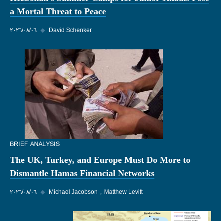
a Mortal Threat to Peace
David Schenker
◆
٠٦‏/٠٨‏/٢٠٢٦
BRIEF ANALYSIS
The UK, Turkey, and Europe Must Do More to
Dismantle Hamas Financial Networks
Matthew Levitt
Michael Jacobson
◆
٠٦‏/٠٨‏/٢٠٢٦