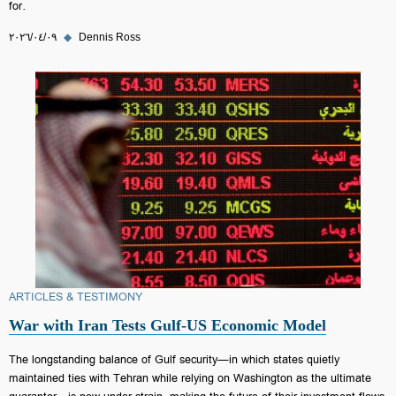
for.
Dennis Ross
◆
٠٩‏/٠٤‏/٢٠٢٦
ARTICLES & TESTIMONY
War with Iran Tests Gulf-US Economic Model
The longstanding balance of Gulf security—in which states quietly
maintained ties with Tehran while relying on Washington as the ultimate