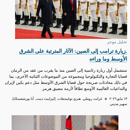
تحليل موجز
.زيارة ترامب إلى الصين: الآثار المترتبة على الشرق
الأوسط وما وراءه
ستشمل أول زيارة رئاسية إلى الصين منذ ما يقرب من عقد من الزمان
قضايا التجارة والتكنولوجيا ومجموعة من الموضوعات الثنائية الأخرى، بما
في ذلك محادثات صريحة حول قضايا الشرق الأوسط مثل دعم بكين لإيران
والتداعيات العالمية الأوسع نطاقاً لأزمة مضيق هرمز.
١٣ مايو ٢٠٢٦
◆
غرانت روملي
هنري توغيندهات
إليزابيث دينت
آنا بورشفسكايا
سهير مديني