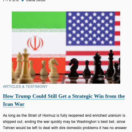
Dana Stroul
◆
١٤‏/٠٤‏/٢٠٢٦
ARTICLES & TESTIMONY
How Trump Could Still Get a Strategic Win from the
Iran War
As long as the Strait of Hormuz is fully reopened and enriched uranium is
shipped out, ending the war quickly may be Washington’s best bet, since
Tehran would be left to deal with dire domestic problems it has no answer