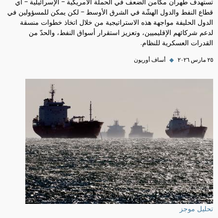
تستهدف طهران مكامن الضعف في الحملة الأمريكية - الإسرائيلية - أي
قطاع النفط والدول الهشّة في الشرق الأوسط - لكن يمكن للمسؤولين في
الدول الحليفة مواجهة هذه الاستراتيجية من خلال اتخاذ خطوات منسقة
لدعم شركائهم الإقليميين، وتعزيز استقرار أسواق النفط، والحدّ من
القدرات العسكرية للنظام.
٢٥ مارس ٢٠٢٦
◆
أساف أوريون
تحليل موجز