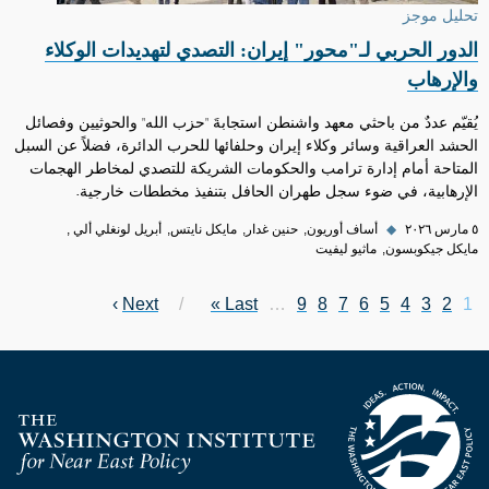
تحليل موجز
الدور الحربي لـ"محور" إيران: التصدي لتهديدات الوكلاء
والإرهاب
يُقيّم عددٌ من باحثي معهد واشنطن استجابةَ "حزب الله" والحوثيين وفصائل
الحشد العراقية وسائر وكلاء إيران وحلفائها للحرب الدائرة، فضلاً عن السبل
المتاحة أمام إدارة ترامب والحكومات الشريكة للتصدي لمخاطر الهجمات
الإرهابية، في ضوء سجل طهران الحافل بتنفيذ مخططات خارجية.
٥ مارس ٢٠٢٦
◆
أساف أوريون
حنين غدار
مايكل نايتس
أبريل لونغلي ألي
مايكل جيكوبسون
ماثيو ليفيت
Next page
›
Next
Last page
Last »
Page
…
Page
9
Page
8
Page
7
Page
6
Page
Current page
5
Pagination
Page
4
Page
3
2
1
Homepage