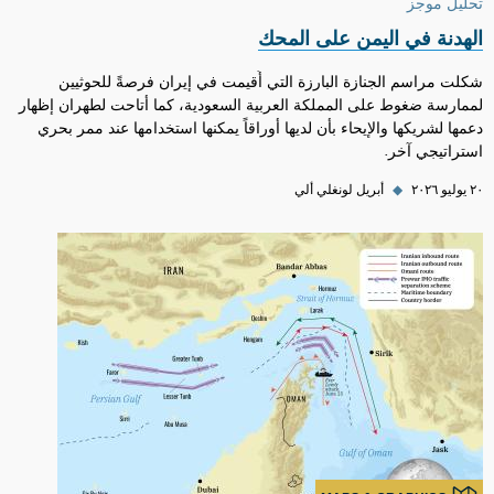
تحليل موجز
الهدنة في اليمن على المحك
شكلت مراسم الجنازة البارزة التي أُقيمت في إيران فرصةً للحوثيين
لممارسة ضغوط على المملكة العربية السعودية، كما أتاحت لطهران إظهار
دعمها لشريكها والإيحاء بأن لديها أوراقاً يمكنها استخدامها عند ممر بحري
استراتيجي آخر.
٢٠ يوليو ٢٠٢٦
◆
أبريل لونغلي ألي