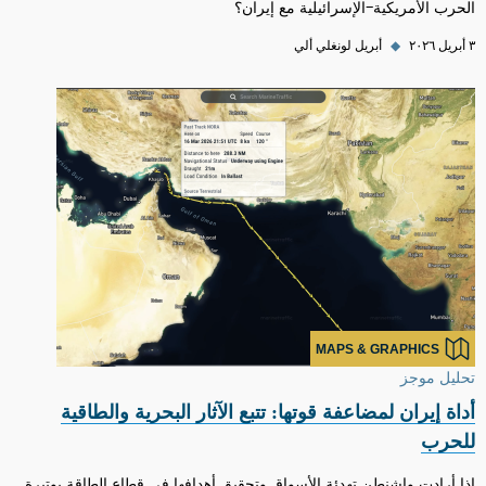
الحرب الأمريكية-الإسرائيلية مع إيران؟
٣ أبريل ٢٠٢٦
◆
أبريل لونغلي ألي
MAPS & GRAPHICS
تحليل موجز
أداة إيران لمضاعفة قوتها: تتبع الآثار البحرية والطاقية
للحرب
إذا أرادت واشنطن تهدئة الأسواق وتحقيق أهدافها في قطاع الطاقة بوتيرة