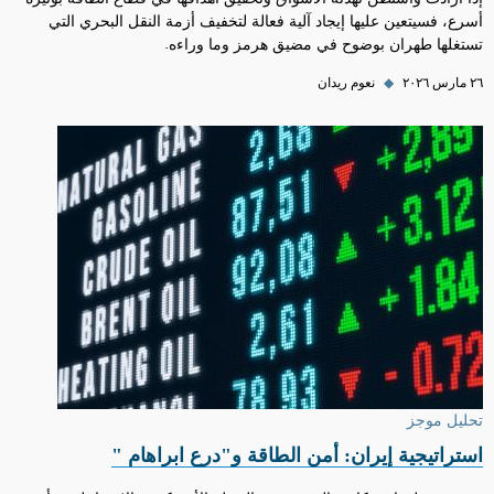
أسرع، فسيتعين عليها إيجاد آلية فعالة لتخفيف أزمة النقل البحري التي
تستغلها طهران بوضوح في مضيق هرمز وما وراءه.
٢٦ مارس ٢٠٢٦
◆
نعوم ريدان
تحليل موجز
استراتيجية إيران: أمن الطاقة و"درع ابراهام "