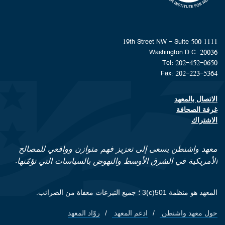
1111 19th Street NW - Suite 500
Washington D.C. 20036
Tel: 202-452-0650
Fax: 202-223-5364
الاتصال بالمعهد
Footer contact links
غرفة الصحافة
الاشتراك
معهد واشنطن يسعى إلى تعزيز فهم متوازن وواقعي للمصالح
الأمريكية في الشرق الأوسط والنهوض بالسياسات التي تؤمّنها.
المعهد هو منظمة 501(c)3 ؛ جميع التبرعات معفاة من الضرائب.
حول معهد واشنطن
ادعم المعهد
روّاد المعهد
Footer quick links