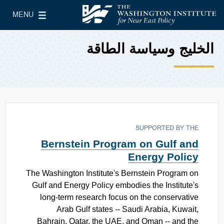
Skip to main content
MENU
معهد واشنطن لسياسات الشرق الأدنى
le Main Menu
الخليج وسياسة الطاقة
SUPPORTED BY THE
Bernstein Program on Gulf and
Energy Policy
The Washington Institute's Bernstein Program on
Gulf and Energy Policy embodies the Institute's
long-term research focus on the conservative
Arab Gulf states -- Saudi Arabia, Kuwait,
Bahrain, Qatar, the UAE, and Oman -- and the