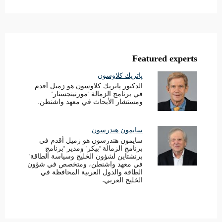
Featured experts
پاتريك كلاوسون
الدكتور پاتريك كلاوسون هو زميل أقدم
في برنامج الزمالة "مورنينجستار"
ومستشار الأبحاث في معهد واشنطن.
سايمون هندرسون
سايمون هندرسون هو زميل أقدم في
برنامج الزمالة "بيكر" ومدير "برنامج
برنشتاين لشؤون الخليج وسياسة الطاقة"
في معهد واشنطن، ومتخصص في شؤون
الطاقة والدول العربية المحافظة في
الخليج العربي.