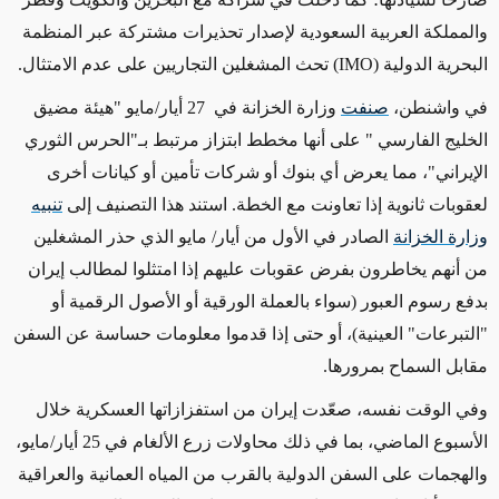
والمملكة العربية السعودية لإصدار تحذيرات مشتركة عبر المنظمة
البحرية الدولية
(IMO)
تحث المشغلين التجاريين على عدم الامتثال
.
في واشنطن،
صنفت
وزارة الخزانة في
27
أيار/مايو
"
هيئة مضيق
الخليج الفارسي
"
على أنها مخطط ابتزاز مرتبط ب
ـ"
الحرس الثوري
الإيراني"، مما يعرض أي بنوك أو شركات تأمين أو كيانات أخرى
لعقوبات ثانوية إذا تعاونت مع الخطة. استند هذا التصنيف
إلى
تنبيه
وزارة الخزانة
الصادر في الأول من أيار/ مايو الذي حذر المشغلين
من أنهم يخاطرون بفرض عقوبات عليهم إذا امتثلوا لمطالب إيران
بدفع رسوم العبور (سواء بالعملة الورقية أو الأصول الرقمية أو
"التبرعات" العينية)، أو حتى إذا قدموا معلومات حساسة عن السفن
مقابل السماح بمرورها
.
وفي الوقت نفسه، صعّدت إيران من استفزازاتها العسكرية خلال
الأسبوع الماضي، بما في ذلك محاولات زرع الألغام في
25
أيار/مايو،
والهجمات على السفن الدولية بالقرب من المياه العمانية والعراقية