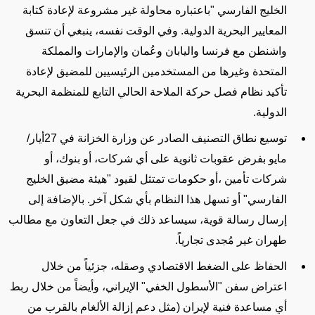
الخليج الفارسي
"
باعتباره محاولة غير مشروعة لإعادة كتابة
المعايير البحرية الدولية. وفي الوقت نفسه، ينبغي أن تنسق
واشنطن مع فرنسا واليابان وعُمان والإمارات والمملكة
المتحدة وغيرها من المستخدمين الرئيسيين للمضيق لإعادة
تأكيد نظام فصل حركة الملاحة الحالي التابع للمنظمة البحرية
الدولية
.
توسيع نطاق التصنيف الصادر عن وزارة الخزانة في 27أيار/
مايو بفرض عقوبات ثانوية على أي شركات، أو بنوك، أو
شركات تأمين ،أو حكومات تمتثل لقيود "هيئة مضيق الخليج
الفارسي" أو تسهل هذا النظام بأي شكل آخر. بالإضافة إلى
إرسال رسالة قوية، سيساعد ذلك في جعل التعاون مع مطالب
طهران غير مُجدى تجارياً
.
الحفاظ على الضغط الاقتصادي وصقله، جزئياً من خلال
اعتراض سفن "الأسطول الخفي" الإيراني، وأيضاً من خلال ربط
أي مساعدة فنية لإيران (مثل دعم إزالة الألغام بالقرب من