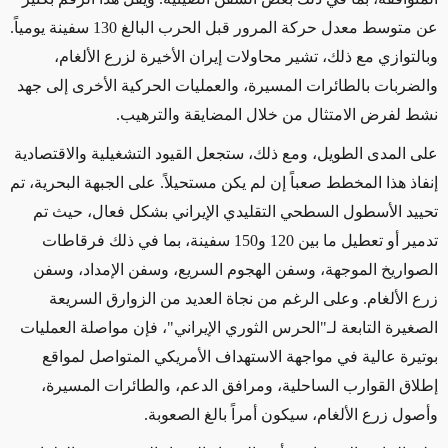
عن متوسط معدل حركة المرور قبل الحرب البالغ 130 سفينة يومياً.
وبالتوازي مع ذلك، تشير محاولات إيران الأخيرة لزرع الألغام،
والضربات بالطائرات
المسيرة
، والعمليات الحركية الأخرى إلى جهد
نشط لفرض الامتثال من خلال المضايقة والترهيب
.
على المدى الطويل، ومع ذلك، ستجعل القيود التشغيلية والاقتصادية
إنفاذ هذا المخطط صعباً إن لم يكن مستحيلاً. على الجبهة البحرية، تم
تحييد الأسطول السطحي التقليدي الإيراني بشكل فعال، حيث تم
تدمير أو تعطيل ما بين
120
و150 سفينة، بما في ذلك فرقاطات
الصواريخ الموجهة، وسفن الهجوم السريع، وسفن الإمداد، وسفن
زرع الألغام. وعلى الرغم من نجاة العديد من الزوارق السريعة
الصغيرة التابعة لـ"الحرس الثوري الإيراني"، فإن مواصلة العمليات
بوتيرة عالية في مواجهة الاستهداف الأمريكي المتواصل لمواقع
إطلاق القوارب الساحلية، ومرافق الدعم، والطائرات المسيرة،
وأصول زرع الألغام، سيكون أمراً بالغ الصعوبة
.