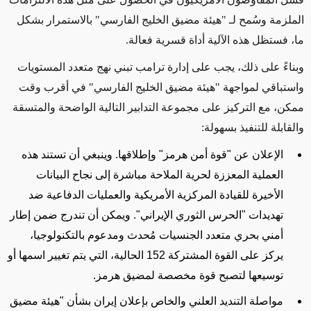
الملزمة وسُمح لـ "هيئة مضيق الخليج الفارسي" بالاستمرار بشكل
ما، فستظل
هذه الآلية
أداة قسرية فعالة
.
وبناءً على ذلك، يجب على إدارة ترامب تبني نهج متعدد المستويات
واستباقي لمواجهة "هيئة مضيق الخليج الفارسي" في أقرب وقت
ممكن، مع التركيز على مجموعة التدابير التالية الواضحة والمتسقة
والقابلة للتنفيذ بسهولة
:
الإعلان عن "قوة أمن هرمز" وإطلاقها. وينبغي أن تستند هذه
العملية المعززة لحرية الملاحة مباشرة إلى نجاح البيانات
الأخيرة للقيادة المركزية الأمريكية والعمليات الدفاعية ضد
تهديدات "الحرس الثوري الإيراني". ويمكن أن تندرج ضمن إطار
أمني بحري متعدد الجنسيات مُحدث ومدعوم بالتكنولوجيا،
يركز على القوة المشتركة 152 الحالية، التي يتم تغيير اسمها أو
توسيعها لتصبح قوة مخصصة لمضيق هرمز
.
مواصلة التنديد العلني والخاص بإعلان إيران بشأن "هيئة مضيق