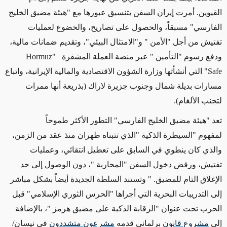
القيوين. أمرت إيران السفن بتنسيق عبورها مع "هيئة مضيق الخليج
الفارسي" مسبقاً، والحصول على تصاريح، والخضوع لعمليات
تفتيش من أجل
"
الأمن
"
و"الامتثال البيئي"، وتقديم ضمانات مالية،
ودفع رسوم
"
التأمين
"
عبر منصة العملة المشفرة
"Hormuz
Safe"
التي أنشأتها وزارة الشؤون الاقتصادية والمالية الإيرانية، واتباع
مسارات بديلة شمال وجنوب جزيرة لاراك (بذريعة أنها ممرات
لتجنب الألغام)
.
تعد "هيئة مضيق الخليج الفارسي" التطور الأكثر طموحاً
لمفهوم
"
السيطرة الذكية
"
الذي تتبناه طهران منذ عقد من الزمن،
والذي كان ينطوي في السابق على تعطيل انتقائي، وعمليات
تفتيش، ورفض دخول السفن
"
المحاربة
"
، دون الوصول إلى حد
الإغلاق التام للمضيق. " وتستند السلطة الجديدة أيضاً بشكل مباشر
إلى التدريبات البحرية التي أجراها "الحرس الثوري الإسلامي" قبل
الحرب تحت عنوان
"
الرقابة الذكية على مضيق هرمز
"
، بالإضافة
إلى
مشروع قانون
برلماني قدمه
مشرعون متشددون
في نيسان/