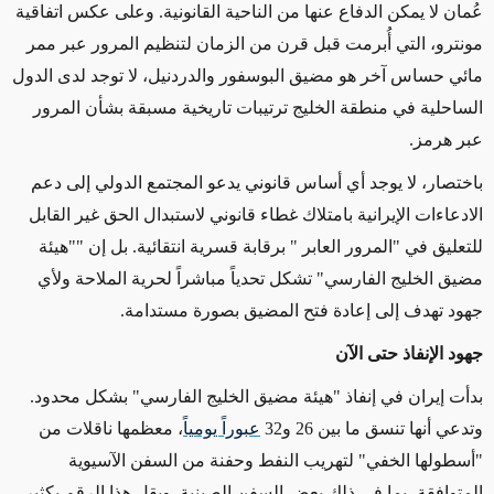
عُمان لا يمكن الدفاع عنها من الناحية القانونية. وعلى عكس اتفاقية
مونترو، التي أُبرمت قبل قرن من الزمان لتنظيم المرور عبر ممر
مائي حساس آخر هو مضيق البوسفور والدردنيل، لا توجد لدى الدول
الساحلية في منطقة الخليج ترتيبات تاريخية مسبقة بشأن المرور
عبر هرمز
.
باختصار، لا يوجد أي أساس قانوني يدعو المجتمع الدولي إلى دعم
الادعاءات الإيرانية بامتلاك غطاء قانوني لاستبدال الحق غير القابل
للتعليق في "المرور العابر
"
برقابة قسرية انتقائية. بل إن
"
"هيئة
مضيق الخليج الفارسي" تشكل تحدياً مباشراً لحرية الملاحة ولأي
جهود تهدف إلى إعادة فتح المضيق بصورة مستدامة
.
جهود الإنفاذ حتى الآن
بدأت إيران في إنفاذ "هيئة مضيق الخليج الفارسي" بشكل محدود.
وتدعي أنها تنسق ما بين 26 و32
عبوراً يومياً
، معظمها ناقلات من
"أسطولها الخفي" لتهريب النفط وحفنة من السفن الآسيوية
المتوافقة، بما في ذلك بعض السفن الصينية. ويقل هذا الرقم بكثير