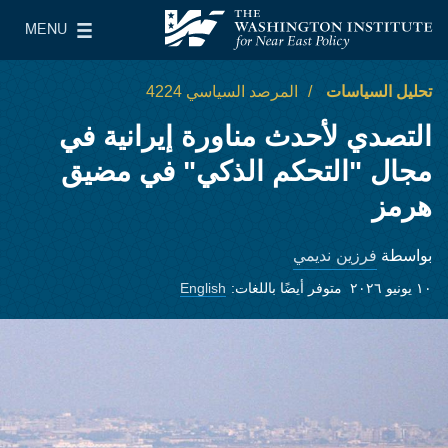
Skip to main content
MENU
معهد واشنطن لسياسات الشرق الأدنى
le Main Menu
تحليل السياسات
المرصد السياسي 4224
التصدي لأحدث مناورة إيرانية في
مجال "التحكم الذكي" في مضيق
هرمز
فرزين نديمي
بواسطة
١٠ يونيو ٢٠٢٦
متوفر أيضًا باللغات:
English