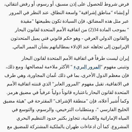
فرض شروط للحصول على إذن مسبق، أو رسوم، أو رفض انتقائي،
أو إنشاء "مناطق إشرافية" واسعة النطاق. عند النظر في المرور
عبر مثل هذه المضائق، فإن السيادة تكون بطبيعتها
"
مقيدة
"
بموجب المادة 34(2) من اتفاقية الأمم المتحدة لقانون البحار
والقانون الدولي العرفي
-
وهو حكم قانوني فني يميل المتحدثون
الإيرانيون إلى تجاهله عند الإدلاء بمطالباتهم بشأن الممر المائي
.
إيران ليست طرفاً في اتفاقية الأمم المتحدة لقانون البحار
و
تتبنى
مفهوم
"
المرور البريء
"
الأكثر ملاءمة لمصالحها
.
ومع ذلك،
فإن معظم الدول الأخرى، بما في ذلك عُمان المجاورة، وهي طرف
في الاتفاقية، تقبل مفهوم "المرور العابر" الذي قننته اتفاقية الأمم
المتحدة لقانون البحار باعتباره قانوناً دولياً عرفياً في مضيق هرمز.
وكما أُشير أعلاه، فإن "منطقة الإشراف" المقترحة في
"
هيئة مضيق
الخليج الفارسي
"
، ومتطلبات الترخيص، والرسوم، والتوسع في
المياه الإماراتية والعُمانية، تتجاوز بكثير حدود التنظيم البحري
المشروع
.
كما أن ادعاءات طهران بالملكية المشتركة للمضيق مع