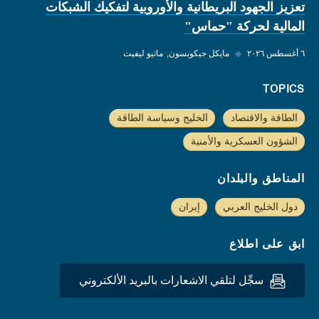
تعزيز الجهود البريطانية والأوروبية لتفكيك الشبكات
المالية لحركة "حماس"
٦ أغسطس ٢٠٢٦
◆
مايكل جيكوبسون
ماثيو ليفيت
TOPICS
الطاقة والاقتصاد
الخليج وسياسة الطاقة
الشؤون العسكرية والأمنية
المناطق والبلدان
دول الخليج العربي
إيران
ابق على اطلاع
سجِّل لتلقي الاشعارات بالبريد الألكتروني