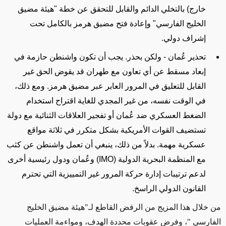
خارج) بالتخلي الدائم والقابل للتحقق عن خطة "هيئة مضيق
الخليج الفارسي" وإعادة فتح مضيق هرمز بالكامل تحت
إشراف دولي
.
تحذير عُمان - ولكن بحذر
.
يجب أن تكون واشنطن حازمة في
إبعاد مسقط عن أي تعاون مع طهران قد يقوض الحق غير
القابل للتعليق في المرور العابر عبر مضيق هرمز. ومع ذلك،
في الوقت نفسه، من غير المجدي للغاية اقتراح استخدام
الضغط العسكري ضد عُمان أو تفجير العلاقات الثنائية مع دولة
تستضيف القوات الأمريكية بشكل متكرر في ثلاثة مواقع
عسكرية مهمة. بدلاً من ذلك، ينبغي أن تعمل واشنطن عن كثب
مع المنظمة البحرية الدولية
(IMO)
وعُمان ودول رئيسية أخرى
لدعم ترتيبات إدارة حركة المرور غير التمييزية التي تحترم
القانون الدولي الراسخ
.
من خلال هذا المزيج من الرفض القاطع لـ"هيئة مضيق الخليج
الفارسي
"
، وفرض عقوبات محددة الهدف، ومواءمة العمليات