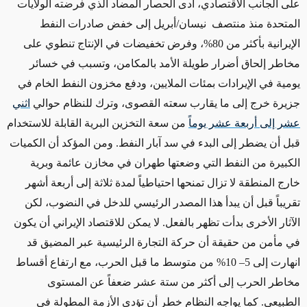
على الجانب الاقتصادي، أدى الحصار المضاد الذي فرضته الولايات
المتحدة منذ منتصف نيسان/أبريل إلى خفض صادرات النفط
الإيرانية بأكثر من
80%
، وفرض تخفيضات في الإنتاج تنطوي على
مخاطر إلحاق أضرار طويلة الأمد بالمكامن، وتسبب في خسائر
يومية في الإيرادات بمئات الملايين، ودفع مخزون النفط الخام في
جزيرة خرج إلى ما يقارب سعته القصوى، وترك للنظام حوالي
اثني
عشر إلى أربعة عشر يوماً
من سعة التخزين البرية القابلة للاستخدام
قبل أن يضطر إلى البدء في سد آبار النفط. ومن المؤكد أن الكميات
الكبيرة من النفط التي وضعتها طهران في مخازن عائمة وبرية
خارج المنطقة لا تزال تمنحها احتياطياً لمدة ثلاثة إلى أربعة أشهر
تقريباً قبل أن يبدأ هذا المصدر الرئيسي للدخل في النضوب، لكن
الآثار الأخرى بدأت تظهر بالفعل. لا يمكن للاقتصاد الإيراني أن يكون
في مأمن من حقيقة أن حركة التجارة الرئيسية عبر المضيق قد
انهارت إلى
5– 10%
من متوسط ما قبل الحرب، مع ارتفاع أقساط
مخاطر الحرب إلى أكثر من ستة عشر ضعفاً عن المستوى
الطبيعي. كما يواجه النظام خطر أن تؤدي الأزمة المطولة في