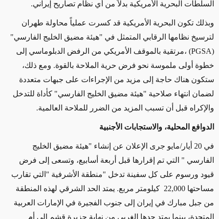
السلطات البحرية الأمريكية بدلاً من أي نظام تصاريح إيراني.
وبذلك تكون البحرية الأمريكية قد كسرت عملياً محاولة طهران
لترسيخ نظامها الرقابي المتمثل في "هيئة مضيق الخليج الفارسي"
(
PGSA
) ،مرتقية بالموقف الأمريكي من الرفض الدبلوماسي إلى
خطوة أولى ملموسة نحو فرض حرية الملاحة بالقوة. ومع ذلك،
ستكون هناك حاجة إلى مزيد من الإجراءات على جبهات متعددة
لضمان انتهاء صلاحية "هيئة مضيق الخليج الفارسي" كأداة للتدخل
والإكراه قبل أن تسبب المزيد من الضرر للملاحة العالمية.
الدوافع المحلية، والاستجابات الأجنبية
في 20 أيار/مايو جرى الإعلان عن إنشاء
"
هيئة مضيق الخليج
الفارسي
"
التي تم إقرارها قبل أربعة أسابيع، وتسعى إلى فرض
قيود ورسوم على كل سفينة تدخل
"
منطقة الأشرفية
"
التي تقارب
مساحتها
22,000
كيلومتر مربع. يمتد الحد الشرقي لهذه المنطقة
من جبل مبارك في إيران إلى جنوب الفجيرة في الإمارات العربية
المتحدة، بينما يمتد حدها الغربي من نهاية جزيرة قشم إلى أم