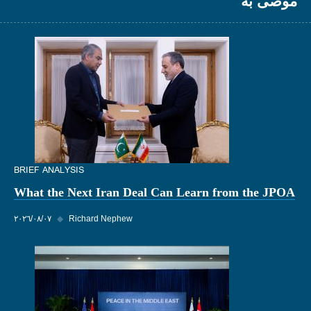
موصى به
BRIEF ANALYSIS
What the Next Iran Deal Can Learn from the JPOA
Richard Nephew
◆
٠٧‏/٠٨‏/٢٠٢٦