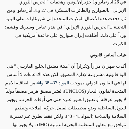
في
26
أيار/مايو و
1
حزيران/يونيو، وهجمات "الحرس الثوري
الإيراني" بالصواريخ والطائرات المسيّرة في
27
و31 أيار/مايو. ومن
ثم، دفعت هذه الأعمال الولايات المتحدة إلى شن غارات على البنية
التحتية لـ"الحرس الثوري الإيراني" في بندر عباس وسيريك وقشم؛
ورداً على ذلك، أطلقت إيران صواريخ على قاعدة أمريكية في
الكويت
.
غياب أساس قانوني
أكدت طهران مراراً وتكراراً أن
"
هيئة مضيق الخليج الفارسي
"
هي
آلية قانونية مشروعة لإدارة المضيق، لكن هذه الادعاءات لا أساس
لها في القانون الدولي. بموجب
المواد 37– 38 و44
من اتفاقية الأمم
المتحدة لقانون البحار
(UNCLOS)
، يُعتبر مضيق هرمز مضيقاً دولياً
لا يجوز عرقلة أو تعليق العبور عبره حتى في أوقات الحرب. ويجوز
للدول الساحلية وضع مخططات لفصل حركة الملاحة وتنظيم
السلامة والملاحة (المواد 41– 43)، ولكن فقط بطرق غير تمييزية
تتوافق مع معايير المنظمة البحرية الدولية
(IMO) -
ولا يجوز لها