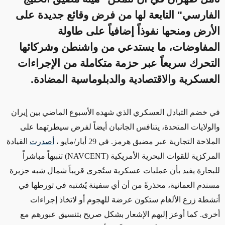
الفارسي" التابعة لها من فرض وقائع جديدة على
الأرض ومنحها نفوذاً إضافياً على طاولة
المفاوضات، ما يستدعي من واشنطن وشركائها
التحرك سريعاً عبر حزمة متكاملة من الإجراءات
العسكرية والاقتصادية والدبلوماسية المضادة.
في خضم
التبادل العسكري الذي شهده الأسبوع الماضي بين إيران
والولايات المتحدة، يتنافس الجانبان أيضاً لفرض سيطرتهما على
الملاحة التجارية عبر مضيق هرمز. في 29 أيار/مايو ،
أصدرت
القيادة
المركزية للقوات البحرية الأمريكية
(NAVCENT)
تنبيهاً مباشراً
للبحارة يفيد بأن عمليات عسكرية ستُجرى قريباً شمال شبه جزيرة
مسندم العمانية، محذرةً من أن أي سفينة يُشتبه في تورطها في
أنشطة زرع الألغام ستكون عرضة للهجوم أو
لاتخاذ
إجراءات
أخرى. كما أوعز إليهم الإشعار بشكل صريح بتنسيق عبورهم مع