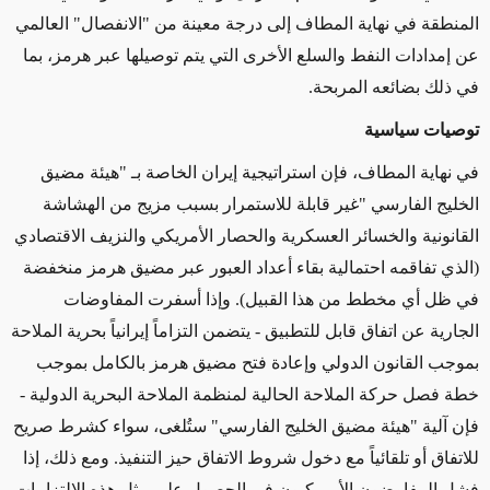
المنطقة في نهاية المطاف إلى درجة معينة من "الانفصال" العالمي
عن إمدادات النفط والسلع الأخرى التي يتم توصيلها عبر هرمز، بما
في ذلك بضائعه المربحة
.
توصيات سياسية
في نهاية المطاف، فإن استراتيجية إيران الخاصة بـ "هيئة مضيق
الخليج الفارسي "غير قابلة للاستمرار بسبب مزيج من الهشاشة
القانونية والخسائر العسكرية والحصار الأمريكي والنزيف الاقتصادي
(الذي تفاقمه احتمالية بقاء أعداد العبور عبر مضيق هرمز منخفضة
في ظل أي مخطط من هذا القبيل). وإذا أسفرت المفاوضات
الجارية عن اتفاق قابل للتطبيق - يتضمن التزاماً إيرانياً بحرية الملاحة
بموجب القانون الدولي وإعادة فتح مضيق هرمز بالكامل بموجب
خطة فصل حركة الملاحة الحالية لمنظمة الملاحة البحرية الدولية -
فإن آلية "هيئة مضيق الخليج الفارسي" ستُلغى، سواء كشرط صريح
للاتفاق أو تلقائياً مع دخول شروط الاتفاق حيز التنفيذ. ومع ذلك، إذا
فشل المفاوضون الأمريكيون في الحصول على مثل هذه الالتزامات