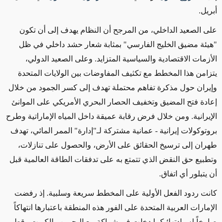
أبريل
.
على الصعيد الداخلي، من المرجح أن النظام يهدف إلى أن تكون
"هيئة مضيق الخليج الفارسي" بمثابة شعار حشد داخلي في ظل
الأزمات الاقتصادية والسياسية المتزايد. وعلى الصعيد الدولي،
يتزامن هذا المخطط مع تكثيف المفاوضات بين الولايات المتحدة
وإيران حول مذكرة تفاهم محتملة تهدف إلى كسر الجمود من خلال
إعادة فتح المضيق وتخفيف الحصار البحري الأمريكي على الموانئ
الإيرانية.
و
من خلال فرض رقابة عميقة داخل المياه الإماراتية وطرح
بروتوكولات إيرانية - عمانية مشتركة لـ"إدارة" الممر المائي، تهدف
طهران إلى ترسيخ الحقائق على الأرض، والحصول على تنازلات،
وتطبيع حق النقض الذي تتمتع به على تدفقات الطاقة العالمية قبل
أن يتبلور أي اتفاق
.
كانت ردود الفعل الأولية على المخطط سريعة وسلبية. إذ رفضت
الإمارات العربية المتحدة على الفور هذه المنطقة باعتبارها انتهاكاً
صارخاً لسيادتها؛ كما دخلت في شراكة مع البحرين والكويت وقطر