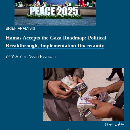
BRIEF ANALYSIS
Hamas Accepts the Gaza Roadmap: Political
Breakthrough, Implementation Uncertainty
Neomi Neumann
◆
٠٧‏/٠٨‏/٢٠٢٦
تحليل موجز