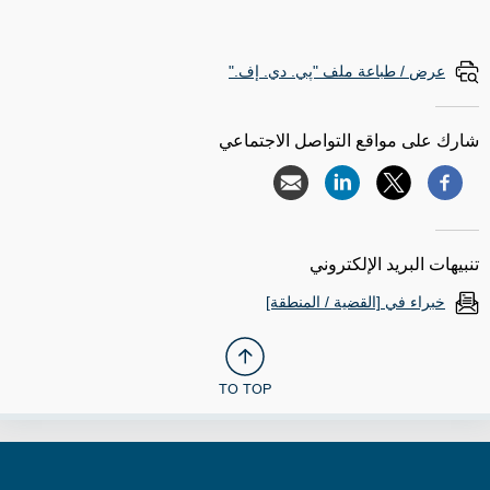
عرض / طباعة ملف "پي. دي. إف."
شارك على مواقع التواصل الاجتماعي
تنبيهات البريد الإلكتروني
خبراء في [القضية / المنطقة]
TO TOP