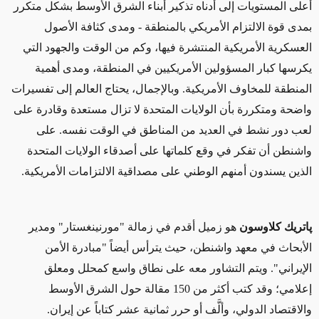
أعلى المستويات إلى أدناه تذكير أبناء الشرق الأوسط بشكل متكرر
بمدى قوة الالتزام الأمريكي بالمنطقة - ومدى كثافة الأصول
العسكرية الأمريكية المنتشرة فيها، وكم من الوقت والجهود التي
يكرسها كبار المسؤولين الأمريكيين في المنطقة، ومدى أهمية
المنطقة للمخاوف الأمريكية. وبالإجمال، يحتاج العالم إلى تفسيرات
واضحة ومتكررة بأن الولايات المتحدة لا تزال مستعدة وقادرة على
لعب دور نشط في العديد من المناطق في الوقت نفسه. على
واشنطن أن تفكر في وقع كلماتها على أصدقاء الولايات المتحدة
الذين يسندون أمنهم الوطني على مصداقية الالتزامات الأمريكية.
پاتريك كلاوسون
هو زميل أقدم في زمالة "مورنينغستار" ومدير
الأبحاث في معهد واشنطن، حيث يترأس أيضاً "مبادرة الأمن
الإيراني". ويتم التشاور معه على نطاق واسع كمحلل ومعلق
إعلامي؛ وقد كتب أكثر من 150 مقالة حول الشرق الأوسط
والاقتصاد الدولي، وألَّف أو حرر ثمانية عشر كتاباً عن إيران.