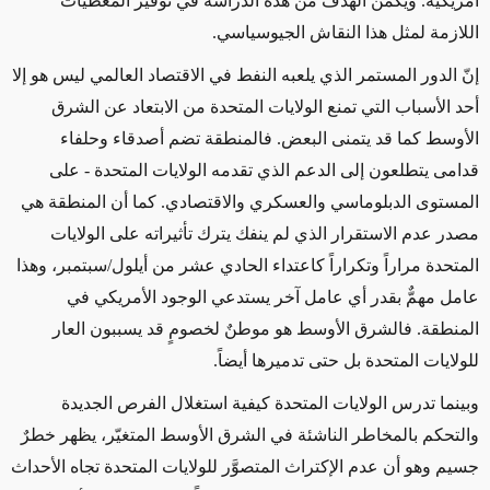
أمريكية. ويكمن الهدف من هذه الدراسة في توفير المعطيات
اللازمة لمثل هذا النقاش الجيوسياسي.
إنّ الدور المستمر الذي يلعبه النفط في الاقتصاد العالمي ليس هو إلا
أحد الأسباب التي تمنع الولايات المتحدة من الابتعاد عن الشرق
الأوسط كما قد يتمنى البعض. فالمنطقة تضم أصدقاء وحلفاء
قدامى يتطلعون إلى الدعم الذي تقدمه الولايات المتحدة - على
المستوى الدبلوماسي والعسكري والاقتصادي. كما أن المنطقة هي
مصدر عدم الاستقرار الذي لم ينفك يترك تأثيراته على الولايات
المتحدة مراراً وتكراراً كاعتداء الحادي عشر من أيلول/سبتمبر، وهذا
عامل مهمٌّ بقدر أي عامل آخر يستدعي الوجود الأمريكي في
المنطقة. فالشرق الأوسط هو موطنٌ لخصومٍ قد يسببون العار
للولايات المتحدة بل حتى تدميرها أيضاً.
وبينما تدرس الولايات المتحدة كيفية استغلال الفرص الجديدة
والتحكم بالمخاطر الناشئة في الشرق الأوسط المتغيّر، يظهر خطرٌ
جسيم وهو أن عدم الإكتراث المتصوَّر للولايات المتحدة تجاه الأحداث