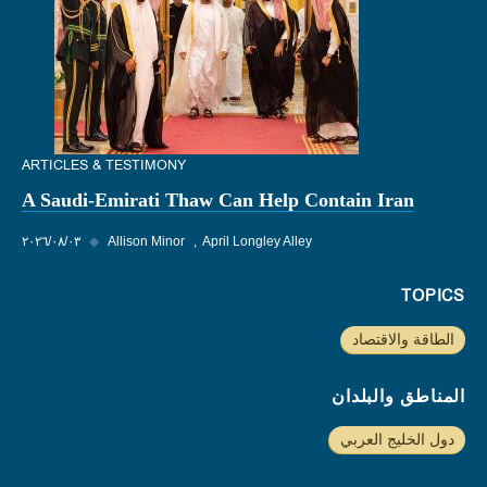
ARTICLES & TESTIMONY
A Saudi-Emirati Thaw Can Help Contain Iran
April Longley Alley
Allison Minor
◆
٠٣‏/٠٨‏/٢٠٢٦
TOPICS
الطاقة والاقتصاد
المناطق والبلدان
دول الخليج العربي