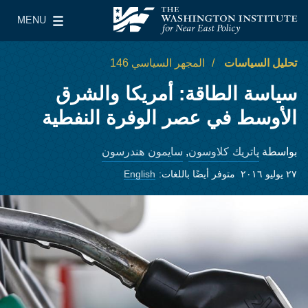
Skip to main content
MENU
معهد واشنطن لسياسات الشرق الأدنى
le Main Menu
تحليل السياسات
المجهر السياسي 146
سياسة الطاقة: أمريكا والشرق
الأوسط في عصر الوفرة النفطية
پاتريك كلاوسون
سايمون هندرسون
بواسطة
,
٢٧ يوليو ٢٠١٦
متوفر أيضًا باللغات:
English