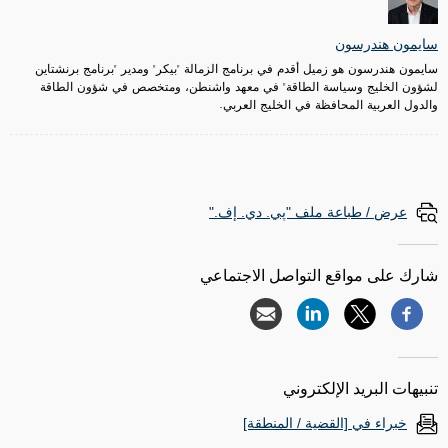
سايمون هندرسون
سايمون هندرسون هو زميل أقدم في برنامج الزمالة "بيكر" ومدير "برنامج برنشتاين
لشؤون الخليج وسياسة الطاقة" في معهد واشنطن، ومتخصص في شؤون الطاقة
والدول العربية المحافظة في الخليج العربي.
عرض / طباعة ملف "پي. دي. إف."
شارك على مواقع التواصل الاجتماعي
تنبيهات البريد الإلكتروني
خبراء في [القضية / المنطقة]