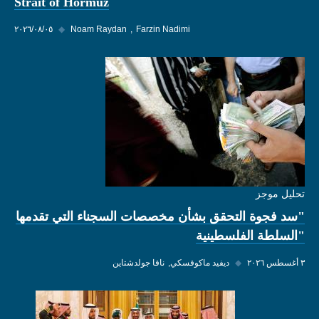
Strait of Hormuz
Farzin Nadimi
Noam Raydan
◆
٠٥‏/٠٨‏/٢٠٢٦
تحليل موجز
"سد فجوة التحقق بشأن مخصصات السجناء التي تقدمها
"السلطة الفلسطينية
٣ أغسطس ٢٠٢٦
◆
ديفيد ماكوفسكي
نافا جولدشتاين