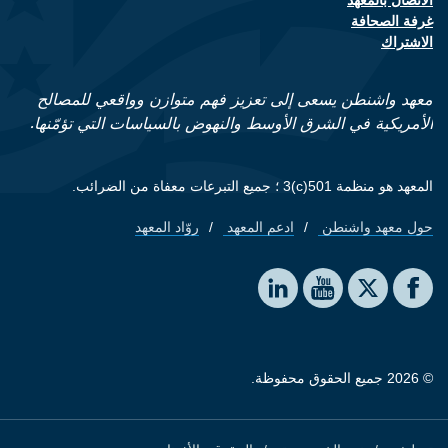
Footer contact links
غرفة الصحافة
الاشتراك
معهد واشنطن يسعى إلى تعزيز فهم متوازن وواقعي للمصالح
الأمريكية في الشرق الأوسط والنهوض بالسياسات التي تؤمّنها.
المعهد هو منظمة 501(c)3 ؛ جميع التبرعات معفاة من الضرائب.
حول معهد واشنطن
ادعم المعهد
روّاد المعهد
Footer quick links
Social media
The Washington Institute on LinkedIn
The Washington Institute on YouTube
The Washington Institute on Facebook
The Washington Institute on X
© 2026 جميع الحقوق محفوظة.