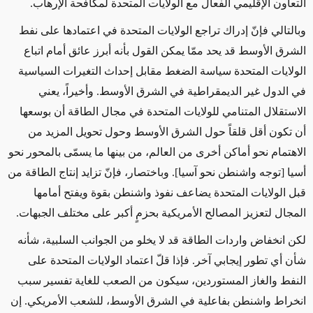
التعاون الإقليمي الفعال مع الولايات المتحدة لمكافحة الإرهاب.
وبالتالي فإنّ إدراك تراجع الولايات المتحدة في اعتمادها على نفط
الشرق الأوسط قد يحد ممّا يمكن القول بأنه أبرز عائق أمام اتباع
الولايات المتحدة سياسة الضغط مقابل إحداث التغيرات السياسية
في الدول غير الديمقراطية في الشرق الأوسط. وأخيراً، يعني
الاستقلال المتنامي للولايات المتحدة في مجال الطاقة أن بوسعها
أن تكون أقل قلقاً حول الشرق الأوسط وحول تحويل المزيد من
الاهتمام نحو أماكن أخرى من العالم، من بينها ما يسمّى بالمحور نحو
أسيا [توجه واشنطن نحو آسيا]. وباختصار، فإنّ تزايد إنتاج الطاقة من
قبل الولايات المتحدة يضاعف نفوذ واشنطن بقوة ويفتح أمامها
المجال لتعزيز المصالح الأمريكية بحزمٍ أكبر على مختلف الجبهات.
لكن انخفاض واردات الطاقة قد لا يخلو من الجوانب السلبية، شأنه
شأن أي تطور إيجابي آخر. فإذا قلّ اعتماد الولايات المتحدة على
النفط والغاز المستوردين، سيكون من الصعب للغاية تفسير سبب
انخراط واشنطن بفاعلية في الشرق الأوسط، للشعب الأمريكي. إن