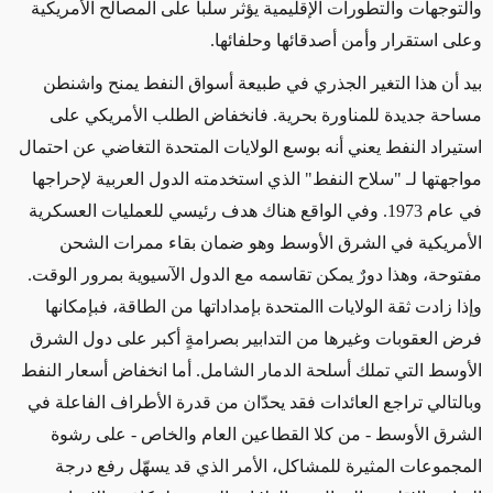
والتوجهات والتطورات الإقليمية يؤثر سلباً على المصالح الأمريكية
وعلى استقرار وأمن أصدقائها وحلفائها.
بيد أن هذا التغير الجذري في طبيعة أسواق النفط يمنح واشنطن
مساحة جديدة للمناورة بحرية. فانخفاض الطلب الأمريكي على
استيراد النفط يعني أنه بوسع الولايات المتحدة التغاضي عن احتمال
مواجهتها لـ "سلاح النفط" الذي استخدمته الدول العربية لإحراجها
في عام 1973. وفي الواقع هناك هدف رئيسي للعمليات العسكرية
الأمريكية في الشرق الأوسط وهو ضمان بقاء ممرات الشحن
مفتوحة، وهذا دورٌ يمكن تقاسمه مع الدول الآسيوية بمرور الوقت.
وإذا زادت ثقة الولايات االمتحدة بإمداداتها من الطاقة، فبإمكانها
فرض العقوبات وغيرها من التدابير بصرامةٍ أكبر على دول الشرق
الأوسط التي تملك أسلحة الدمار الشامل. أما انخفاض أسعار النفط
وبالتالي تراجع العائدات فقد يحدّان من قدرة الأطراف الفاعلة في
الشرق الأوسط - من كلا القطاعين العام والخاص - على رشوة
المجموعات المثيرة للمشاكل، الأمر الذي قد يسهّل رفع درجة