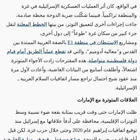
في الواقع، كان أثر العمليات العسكرية الإسرائيلية في غزة
والمنطقة تراكمياً. فبينما شكّلت ضربة الدوحة محطة صادمة،
جاءت إجراءات أخرى لتعميق التوتر، من بينها
الخطط المعلنة
لنقل
جزء كبير من سكان غزة "طوعاً" إلى دول أخرى،
ومشاريع
الاستيطان في منطقة
E1
بالضفة الغربية الممتدة بين
القدس و"معاليه أدوميم"، والتي قد
تقطع عملياً الطريق أمام قيام
دولة فلسطينية متواصلة
.
هذه المقترحات زادت الأجواء المتوترة
اشتعالاً، وأطلقت أسابيع من البيانات الغاضبة، وأعادت لأول مرة
منذ عقود شبح احتمال تراجع مسار اتفاقيات السلام العربية ـ
الإسرائيلية
.
العلاقات المتوترة مع الإمارات
ظلت الإمارات حتى وقت قريب بمثابة بقعة ضوء نسبية وسط
التوترات الإقليمية، محافظة على أدفأ علاقاتها مع إسرائيل منذ
توقيع اتفاقيات إبراهيم عام 2020 وحتى خلال حرب غزة. لكن قبل
أيام قليلة من ضربة الدوحة،
صرّح مسؤول رفيع في وزارة الخارجية