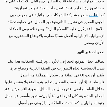
وردت الإمارات باستدعاء نائب السفير الإسرائيلي للاحتجاج على ما
وصفته وزارة الخارجية بـ"التصريحات العدائية والاستفزازية"،
كما
أعلنت
حظر مشاركة الشركات الإسرائيلية في معرض دبي
الجوي المقرر في تشرين الثاني/نوفمبر المقبل، في خطوة تجسّد
ملامح ما قد يكون عليه "السلام البارد". ومع ذلك، تبقى العلاقات
الإسرائيلية الإماراتية أفضل نسبيًا مقارنة بالأوضاع المتدهورة مع
الأردن ومصر
.
صعوبات عبر النهر
لطالما جعل الموقع الجغرافي للأردن وتركيبته السكانية هذا البلد
شديد الحساسية تجاه التطورات في الضفة الغربية وقطاع غزة.
ويُقدر أن نحو 60 في المائة من سكان المملكة من أصول
فلسطينية، إلا أن الغضب الشعبي يتجاوز هذه الفئة ولا يقتصر عليها.
وخلال العام الماضي، فتح رجال من القبائل البدوية النار مرتين عند
المعابر الحدودية، كان آخرها في 18 أيلول/سبتمبر وأسفر عن مقتل
جنود إسرائيليين. كما انتقدت الملكة رانيا ( وهي من أصول