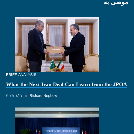
موصى به
BRIEF ANALYSIS
What the Next Iran Deal Can Learn from the JPOA
Richard Nephew
◆
٠٧‏/٠٨‏/٢٠٢٦