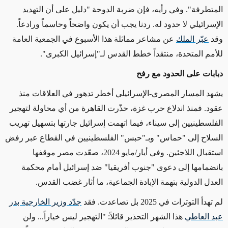
المتطرفة". وفي رأيه، فإن ضربة الدوحة "دليل على أن التهديد
الإسرائيلي لا حدود له. ردنا يجب أن يكون واضحاً وحاسماً ورادعاً.
وقد
عبّر الملك
عن مشاعر مماثلة هذا الأسبوع في الجمعية العامة
للأمم المتحدة، منتقداً خطط القدس لـ"إسرائيل الكبرى
".
دبابات على الحدود مع رفح
يشهد المسار المصري-الإسرائيلي أخطر تدهور في العلاقات منذ
عقود. فمنذ اندلاع حرب غزة، حذّرت القاهرة من أي محاولة لتهجير
الفلسطينيين إلى سيناء، فيما اتهمت إسرائيل جارتها بتسهيل تهريب
السلاح إلى "حماس" وبـ"حبس" الفلسطينيين في القطاع عبر رفض
استقبال اللاجئين. وفي أيار/مايو 2024، صعّدت مصر موقفها
بانضمامها إلى دعوى "جنوب أفريقيا" ضد إسرائيل أمام محكمة
العدل الدولية بتهمة الإبادة الجماعية، ما أثار غضب القدس
.
لم تهدأ التوترات في 2025 بل تصاعدت. فقد
جدّد وزير الخارجية بدر
عبد العاطي
هذا الشهر التحذير قائلاً: "التهجير ليس خياراً... ولن