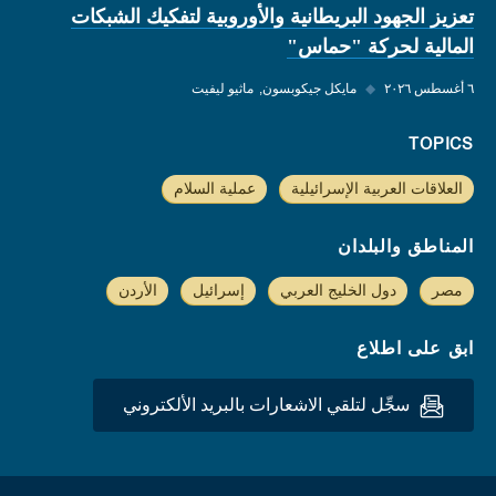
تعزيز الجهود البريطانية والأوروبية لتفكيك الشبكات
المالية لحركة "حماس"
٦ أغسطس ٢٠٢٦
◆
مايكل جيكوبسون
ماثيو ليفيت
TOPICS
العلاقات العربية الإسرائيلية
عملية السلام
المناطق والبلدان
مصر
دول الخليج العربي
إسرائيل
الأردن
ابق على اطلاع
سجِّل لتلقي الاشعارات بالبريد الألكتروني