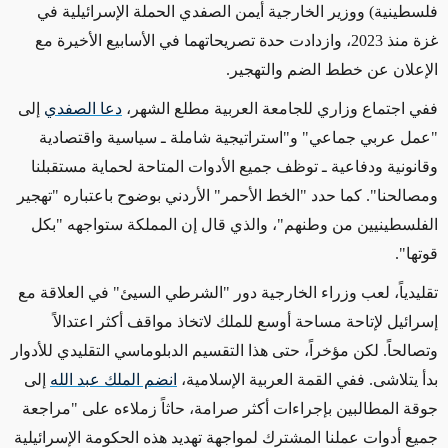
فلسطينية) ووزير الخارجية أيمن الصفدي الحملة الإسرائيلية في
غزة منذ 2023، وازدادت حدة تصريحاتهما في الأسابيع الأخيرة مع
الإعلان عن خطط الضم والتهجير
.
ففي اجتماع وزاري للجامعة العربية مطلع الشهر،
دعا الصفدي
إلى
"عمل عربي جماعي" و"استراتيجية شاملة ـ سياسية واقتصادية
وقانونية ودفاعية ـ توظف جميع الأدوات المتاحة لحماية مستقبلنا
ومصالحنا". كما حدد "الخط الأحمر" الأردني بوضوح باعتباره "تهجير
الفلسطينيين من وطنهم"، والذي قال إن المملكة ستواجهه "بكل
قوتها
".
تقليدياً، لعب وزراء الخارجية دور "الشرطي السيئ" في العلاقة مع
إسرائيل لإتاحة مساحة أوسع للملك لاتخاذ مواقف أكثر اعتدالاً
وتصالحاً. لكن مؤخراً، حتى هذا التقسيم الدبلوماسي التقليدي للأدوار
بدأ يتلاشى. ففي القمة العربية الإسلامية،
انضم الملك عبد الله
إلى
جوقة المطالبين بإجراءات أكثر صرامة، حاثاً زملاءه على "مراجعة
جميع أدوات عملنا المشترك لمواجهة تهديد هذه الحكومة الإسرائيلية