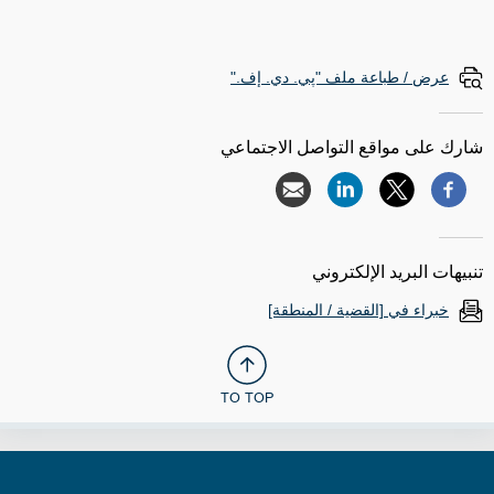
عرض / طباعة ملف "پي. دي. إف."
شارك على مواقع التواصل الاجتماعي
تنبيهات البريد الإلكتروني
خبراء في [القضية / المنطقة]
TO TOP