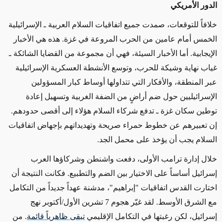
الدور الأمريكي
خلافاً للتوقعات، صمدت جميع اتفاقيات السلام العربية ـ الإسرائيلية
الخمس أمام عامين من الحرب المروعة في غزة. هذه هي الأخبار
الإيجابية. أما الأخبار السيئة، فهي أن مجموعة من القضايا الشائكة ـ
غياب نهاية وشيكة للحرب، وتوسع الأنشطة العسكرية الإسرائيلية
عبر المنطقة، والأفكار التي تتداولها أوساط كبار المسؤولين
الإسرائيليين حول ضم أراضٍ من الضفة الغربية وتسهيل إعادة
توطين سكان غزة ـ تدفع شركاء السلام هؤلاء إلى أقصى حدودهم.
إن تعبيرهم عن خطوط حمراء صريحة وتهديداتهم بإجهاض اتفاقيات
السلام يجب أن يؤخذ على محمل الجد
.
خلال إدارة ترامب الأولى، دفعت واشنطن وشركاؤها العرب
إسرائيل أساساً على الاختيار بين الضم والتطبيع. فكانت النتيجة أن
اختارت القدس اتفاقيات "إبراهيم"، مدشنة عهداً جديداً من التكامل
مع الشرق الأوسط. لقد غيّر هجوم 7 تشرين الأول/أكتوبر نهج
إسرائيل، لكن رغبتها في التكامل الإقليمي
تبقى ظاهرياً قائمة
.
من