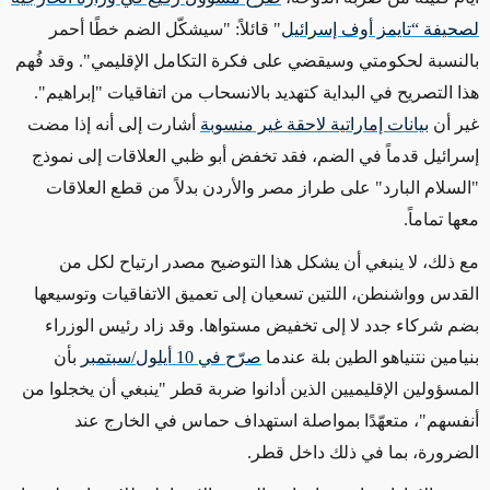
لصحيفة
“
تايمز أوف إسرائيل
" قائلاً: "سيشكّل الضم خطًا أحمر
بالنسبة لحكومتي وسيقضي على فكرة التكامل الإقليمي". وقد فُهم
هذا التصريح في البداية كتهديد بالانسحاب من اتفاقيات "إبراهيم".
غير أن
بيانات إماراتية لاحقة غير منسوبة
أشارت إلى أنه إذا مضت
إسرائيل قدماً في الضم، فقد تخفض أبو ظبي العلاقات إلى نموذج
"السلام البارد" على طراز مصر والأردن بدلاً من قطع العلاقات
معها تماماً
.
مع ذلك، لا ينبغي أن يشكل هذا التوضيح مصدر ارتياح لكل من
القدس وواشنطن، اللتين تسعيان إلى تعميق الاتفاقيات وتوسيعها
بضم شركاء جدد لا إلى تخفيض مستواها. وقد زاد رئيس الوزراء
بنيامين نتنياهو الطين بلة عندما
صرّح في 10 أيلول/سبتمبر
بأن
المسؤولين الإقليميين الذين أدانوا ضربة قطر "ينبغي أن يخجلوا من
أنفسهم"، متعهّدًا بمواصلة استهداف حماس في الخارج عند
الضرورة، بما في ذلك داخل قطر
.