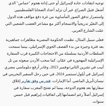
توجيه انتقادات حادة لإسرائيل أو حتى إدانة هجوم "حماس" الذي
أشعل فتيل الصراع. غير أن تزايد أعداد الضحايا الفلسطينيين
واستمرار تدفق الصور المأساوية من غزة دفع مواقف هذه الدول
إلى التغيّر تدريجياً والانسجام أكثر مع مشاعر الغضب الشعبي التي
عمّت الشارع العربي
.
فعلى سبيل المثال، نظمت الحكومة المصرية مظاهرات جماهيرية
بعد فترة وجيزة من بدء القصف الجوي الإسرائيلي، بينما سمحت
السلطات الأردنية بسلسلة من الاحتجاجات الكبيرة قرب السفارة
الإسرائيلية المهجورة في عمّان. كما سحب الأردن مبعوثه من تل
أبيب في تشرين الثاني/نوفمبر 2023، وغادر أرفع دبلوماسي مصري
إسرائيل في أيلول/سبتمبر 2024، في حين رحل السفير البحريني في
نيسان/أبريل الماضي. أما الإمارات،
فتدرس وفق تقارير
إغلاق
سفارتها بعد هجوم الدوحة، بينما لم تفتتح المغرب سفارة في
إسرائيل أصلاً رغم انضمامها إلى اتفاقيات إبراهيم قبل خمس
سنوات
.