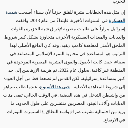
للحرب
.
إن مثل هذه الخطابات مثيرة للقلق جزئياً لأن سيناء أصبحت
شديدة
العسكرة
في السنوات الأخيرة. فابتداءً من عام 2013، وافقت
إسرائيل مراراً على طلبات مصرية لإغراق شبه الجزيرة بالقوات
والدبابات والمعدات العسكرية الأخرى، متجاوزة بشكل كبير شروط
الملحق الأمني لمعاهدة كامب ديفيد. وقد كان الدافع الأصلي لهذا
الترتيب هو المساعدة في محاربة التمرد الإسلامي المتصاعد في
سيناء، حيث كانت الأصول والقوى البشرية المصرية الموجودة في
المنطقة غير كافية. بحلول عام 2022، تم هزيمة الإرهابيين إلى حد
كبير بمساعدة إسرائيلية، لكن القدس لم تضغط قط من أجل العودة
إلى شروط المعاهدة الأصلية ـ
حتى هذا الأسبوع
، عندما طلب نتنياهو
من واشنطن التدخل في هذه القضية. في الوقت الحالي، تبقى مئات
الدبابات وآلاف الجنود المصريين منتشرين على طول الحدود، ما
يزيد من احتمالية نشوب صراع واسع النطاق إذا استمرت التوترات
في الارتفاع
.