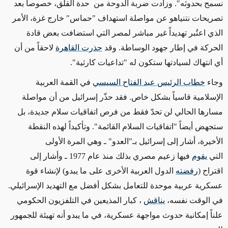
نسمح بحدوثه". وزادت ضربة الدوحة من حدة القلق، خصوصاً بعد
تصريحات نتنياهو عن مواصلة استهداف "حماس" خارج غزة، الأمر
الذي اعتُبر تهديداً غير مباشر لمصر التي استضافت بعض قادة
الحركة في إطار جهود الوساطة. وقد
حذرت القاهرة
لاحقاً من أن
أي انتهاك لسيادتها ستكون له "تداعيات كارثية
".
وجاء
خطاب الرئيس عبد الفتاح السيسي
في القمة العربية
الإسلامية قاسياً بشكل خاص. فقد حذّر إسرائيل من أن مواصلة
مسارها الحالي لن تحدّ فقط من فرص اتفاقيات سلام جديدة، بل
ستجهض أيضاً "اتفاقيات السلام القائمة". وتأكيداً لهذه النقطة
الأخيرة، أشار إلى إسرائيل بـ"العدو" ـ وهي المرة الأولى
التي
يقوم
فيها زعيم مصري بذلك منذ عام 1977 ـ وأشار إلى
اقتراح
(
رفضته
الدول العربية الأخرى على ما يبدو) لإنشاء قوة
عسكرية عربية موحدة للتعامل بشكل أفضل مع التهديد الإسرائيلي.
في الوقت نفسه،
يناقش
، كبار المذيعين في التلفزيون الحكومي
علناً إمكانية حدوث مواجهة عسكرية، في ما يبدو أنه تهيئة للجمهور