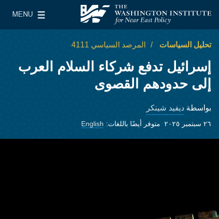
Skip to main content
MENU
معهد واشنطن لسياسات الشرق الأدنى
le Main Menu
تحليل السياسات
المرصد السياسي 4111
إسرائيل تدفع شركاء السلام العرب
إلى حدودهم القصوى
ديفيد شينكر
بواسطة
٢٦ سبتمبر ٢٠٢٥
متوفر أيضًا باللغات:
English