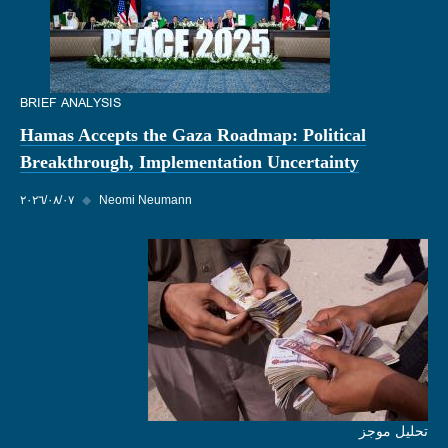
BRIEF ANALYSIS
Hamas Accepts the Gaza Roadmap: Political
Breakthrough, Implementation Uncertainty
Neomi Neumann
◆
٠٧‏/٠٨‏/٢٠٢٦
تحليل موجز