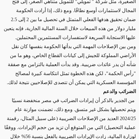
الصغيرة، مثل شركة " تمويلي" للتمويل متناهي الصغر، إلى فتح
المجال لاستثمارات أوسع نطاقًا. ومع ذلك، إذا أرادت الحكومة
ضمان تحقيق هدفها الفعلي المتمثل في تحصيل ما بين 2 إلى 2.5
مليار دولار من هذه المبيعات خلال السنة المالية الجارية، فإنه يتعين
عليها الاستجابة السريعة لاستفسارات المستثمرين المحتملين.
ومن بين الإصلاحات المهمة التي بدأتها الحكومة بنفسها كان نقل
الأراضي المملوكة للجيش إلى كيانات القطاع الخاص، وهو ما من
شأنه أن يدر عائدات ضريبية. وقد بدأت العملية بالتزامن مع صفقة
"رأس الحكمة"، لكن هذه الخطوة تمثل انتكاسة كبيرة لمصالح
المؤسسة العسكرية التي يمكن أن تتصدى للإصلاحيين نتيجة لذلك.
الضرائب والدعم
من الجدير بالذكر أن إيرادات الضرائب في مصر منخفضة نسبيًا
ويتم تحصيلها بشكل غير متسق. ومع ذلك، تضمنت موازنة عام
2024/25 العديد من الإصلاحات الضريبية (على سبيل المثال، رقمنة
عملية التحصيل) التي من المتوقع أن تزيد من حجم الإيرادات. ووفقًا
لوزارة المالية، زادت الإيرادات الضريبية بالفعل بنسبة 56% خلال