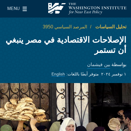
Skip to main content
MENU
معهد واشنطن لسياسات الشرق الأدنى
le Main Menu
تحليل السياسات
المرصد السياسي 3950
الإصلاحات الاقتصادية في مصر ينبغي
أن تستمر
بين فيشمان
بواسطة
١ نوفمبر ٢٠٢٤
متوفر أيضًا باللغات:
English