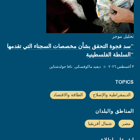
تحليل موجز
"سد فجوة التحقق بشأن مخصصات السجناء التي تقدمها
"السلطة الفلسطينية
٣ أغسطس ٢٠٢٦
◆
ديفيد ماكوفسكي
نافا جولدشتاين
TOPICS
الديمقراطية والإصلاح
الطاقة والاقتصاد
المناطق والبلدان
مصر
شمال أفريقيا
ابق على اطلاع