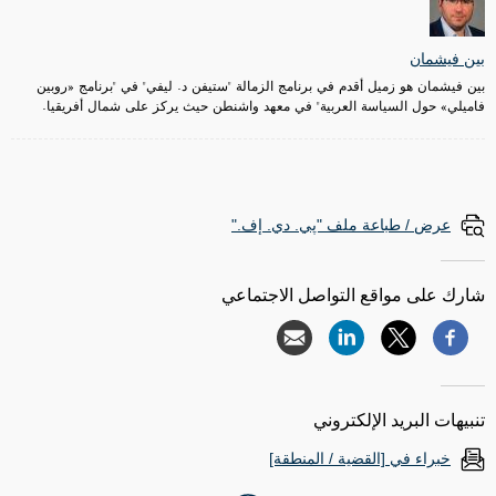
بين فيشمان
بين فيشمان هو زميل أقدم في برنامج الزمالة "ستيفن د. ليفي" في "برنامج «روبين
فاميلي» حول السياسة العربية" في معهد واشنطن حيث يركز على شمال أفريقيا.
عرض / طباعة ملف "پي. دي. إف."
شارك على مواقع التواصل الاجتماعي
تنبيهات البريد الإلكتروني
خبراء في [القضية / المنطقة]