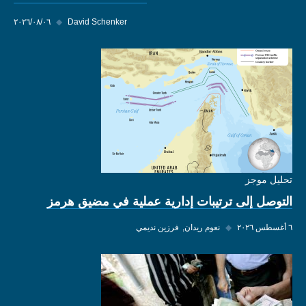
David Schenker
◆
٠٦‏/٠٨‏/٢٠٢٦
تحليل موجز
التوصل إلى ترتيبات إدارية عملية في مضيق هرمز
٦ أغسطس ٢٠٢٦
◆
نعوم ريدان
فرزين نديمي