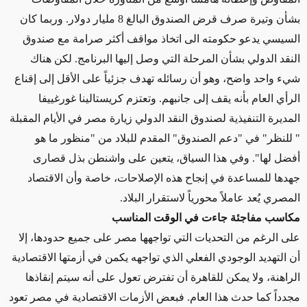
بشأن وتيرة صرف قرض الصندوق البالغ 8 مليار دولار. وربما كان
السيسي يدعو حكومته الى اتخاذ مواقف أكثر صرامة مع صندوق
النقد الدولي بشأن المرحلة التي وصل إليها البرنامج. لكن هناك
شيء واحد واضح، وهو أن رسائله تهدف جزئياً على الأقل إلى إقناع
الرأي العام بأنه يقف إلى جانبهم. وتعتزم كريستالينا غورغييفا
المديرة التنفيذية لصندوق النقد الدولي زيارة مصر في الأيام المقبلة
" للنظر" في "دعم الصندوق" المقدم للبلاد من "منظور ما هو
أفضل لها". وفي هذا السياق، يتعين على واشنطن بذل قصارى
جهدها للمساعدة في إنجاح هذه الإصلاحات، خاصة وأن الاقتصاد
المصري يُعد عاملاً محورياً لاستقرار البلاد.
مكاسب مفاجئة جاءت في الوقت المناسب
على الرغم من التحديات التي تواجهها مصر على جميع حدودها، إلا
أن التهديد الوجودي الفعلي الذي تواجهه يكمن في أزمتها الاقتصادية
الراهنة، ولا يمكن للقاهرة أن تفترض تعول على أنه سيتم إنقاذها
مجدداً كما حدث هذا العام. فبعض الأزمات الاقتصادية في مصر تعود