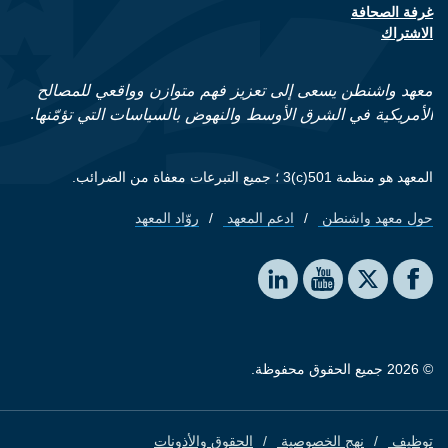
غرفة الصحافة
الاشتراك
معهد واشنطن يسعى إلى تعزيز فهم متوازن وواقعي للمصالح
الأمريكية في الشرق الأوسط والنهوض بالسياسات التي تؤمّنها.
المعهد هو منظمة 501(c)3 ؛ جميع التبرعات معفاة من الضرائب.
حول معهد واشنطن
ادعم المعهد
روّاد المعهد
Footer quick links
Social media
The Washington Institute on LinkedIn
The Washington Institute on YouTube
The Washington Institute on Facebook
The Washington Institute on X
© 2026 جميع الحقوق محفوظة.
توظيف
نهج الخصوصية
الحقوق والأذونات
Footer