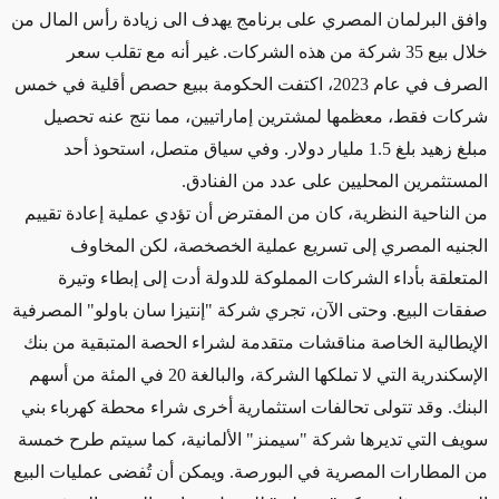
وافق البرلمان المصري على برنامج يهدف الى زيادة رأس المال من
خلال بيع 35 شركة من هذه الشركات. غير أنه مع تقلب سعر
الصرف في عام 2023، اكتفت الحكومة ببيع حصص أقلية في خمس
شركات فقط، معظمها لمشترين إماراتيين، مما نتج عنه تحصيل
مبلغ زهيد بلغ 1.5 مليار دولار. وفي سياق متصل، استحوذ أحد
المستثمرين المحليين على عدد من الفنادق.
من الناحية النظرية، كان من المفترض أن تؤدي عملية إعادة تقييم
الجنيه المصري إلى تسريع عملية الخصخصة، لكن المخاوف
المتعلقة بأداء الشركات المملوكة للدولة أدت إلى إبطاء وتيرة
صفقات البيع. وحتى الآن، تجري شركة "إنتيزا سان باولو" المصرفية
الإيطالية الخاصة مناقشات متقدمة لشراء الحصة المتبقية من بنك
الإسكندرية التي لا تملكها الشركة، والبالغة 20 في المئة من أسهم
البنك. وقد تتولى تحالفات استثمارية أخرى شراء محطة كهرباء بني
سويف التي تديرها شركة "سيمنز" الألمانية، كما سيتم طرح خمسة
من المطارات المصرية في البورصة. ويمكن أن تُفضى عمليات البيع