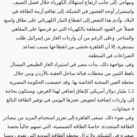
ومهاجر- إلى جانب ارتفاع استهلاك الكهرباء خلال فصل الصيف
واستمرار أوجه القصور في الشبكة، إلى تفاقم أزمة الطاقة في
البلاد. وأدى هذا النقص إلى انقطاع التيار الكهربائي على نطاق واسع،
فضلاً عن القيود المتعلقة بالكهرباء التي تم فرضها على المقاهي
والمتاجر. وعلى الرغم من أن واردات الغاز من إسرائيل ظلت
مستقرة، إلا أن القاهرة تخشى من انقطاعها بسبب تصاعد
الصراعات في المنطقة.
وفى مواجهة ذلك، بدأت مصر في استيراد الغاز الطبيعي المسال
باهظ الثمن من محطات قبالة ساحل العقبة بالأردن ومن خلال
محطة العين السخنة الخاصة بها. وقد خصصت الحكومة المصرية
1.2 مليار دولار أمريكي كإنفاق إضافي لهذا الغرض، وستكون بحاجة
إلى واردات إضافية لتعويض عجزها اليومي في توفير الطاقة البالغ
4 جيجاوات.
وفي ضوء ذلك، تسعى القاهرة إلى تعزيز استخدام المزيد من مصادر
الطاقة المتجددة، خاصةً الطاقة الشمسية، التي تسهم حالياً بحصة
صغيرة في الشبكة. ولا تزال محطة الطاقة النووية التي تقوم روسيا