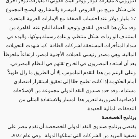
الأوروبي 8 مليارات دولار ووفر البنك الدولي 6 مليارات دولار أخرى
على شكل مزيج من القروض الميسرة والمشاريع، ليصبح المجموع
57 مليار دولار عند احتساب الصفقة مع الإمارات العربية المتحدة.
وقد مكّن هذا التدفق النقدي وتوحيد العملة الناتج عنه القاهرة من
استئناف الواردات بشكل منتظم، وإعادة رسملة بنوكها، والبدء في
سداد المتأخرات المستحقة لشركات الطاقة. كما شهدت التحويلات
المالية، وهي مصدر رئيسي للعملات الأجنبية لمصر، ارتفاعاً ملحوظاً
بعد أن استعاد المصريون في الخارج ثقتهم في النظام المصرفي.
وعلى الرغم من هذا التقدم الملموس، إلا أن الطريق ما زال طويلاً
أمام الحكومة إذا كانت تطمح حقًا إلى تحقيق استقرار اقتصادي
مستدام. وقد حدد صندوق النقد الدولي مجموعة من الإصلاحات
الإضافية الضرورية لتعزيز هذا المسار والاستفادة المثلى من
التدفقات المالية الجديدة.
برنامج الخصخصة
يقتضي برنامج صندوق النقد الدولي للخصخصة أن تقدم مصر على
تصفية المزيد من الشركات التي تمتلكها الدولة. وفي عام 2022،