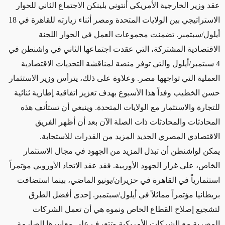
عقد وزير الخارجية الأمريكي أنتوني بلينكن الاجتماع الثاني للحوار
الاستراتيجي بين الولايات المتحدة ومصر أثناء زيارته للقاهرة في 18
أيلول/سبتمبر. تضمنت مجموعات العمل في الحوار اللجنة
الاقتصادية المشتركة، التي عقدت اجتماعها الثاني في واشنطن في
4 سبتمبر/أيلول والتي توفر منصة لمناقشة التحديات الاقتصادية
العملية التي تواجهها مصر. وعلاوة على ذلك، يترأس وزير الاستثمار
حسن الخطيب وفداً هذا الأسبوع بهدف تعزيز اتفاقية إطارية ثنائية
للتجارة والاستثمار مع الولايات المتحدة. وينبغي أن تستأنف هذه
المحادثات والمحادثات ذات الصلة الآن بعد أن أظهر الفريق
الاقتصادي المصري الجديد المزيد من القدرات للاستجابة.
يمكن لواشنطن أن تبذل المزيد من الجهود في مجال الاستثمار
الخاص، على غرار الجهود الأوربية. فقد عقد الاتحاد الأوروبي مؤتمراً
استثمارياً في القاهرة في حزيران/يونيو الماضي، بينما استضافت
بريطانيا مؤتمراً مماثلاً في أيلول/سبتمبر. إحدى أفضل الطرق
لتشجيع إصلاح القطاع الخاص ونموه هي أن تعمل الشركات
المصرية مع الشركات الأمريكية وتتعرف على معاييرها الصارمة