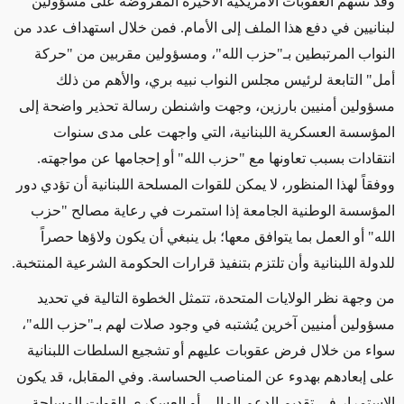
وقد تسهم العقوبات الأمريكية الأخيرة المفروضة على مسؤولين
لبنانيين في دفع هذا الملف إلى الأمام. فمن خلال استهداف عدد من
النواب المرتبطين بـ"حزب الله"، ومسؤولين مقربين من "حركة
أمل" التابعة لرئيس مجلس النواب نبيه بري، والأهم من ذلك
مسؤولين أمنيين بارزين، وجهت واشنطن رسالة تحذير واضحة إلى
المؤسسة العسكرية اللبنانية، التي واجهت على مدى سنوات
انتقادات بسبب تعاونها مع "حزب الله" أو إحجامها عن مواجهته.
ووفق
اً
لهذا المنظور، لا يمكن للقوات المسلحة اللبنانية أن تؤدي دور
المؤسسة الوطنية الجامعة إذا استمرت في رعاية مصالح "حزب
الله" أو العمل بما يتوافق معها؛ بل ينبغي أن يكون ولاؤها حصراً
للدولة اللبنانية وأن تلتزم بتنفيذ قرارات الحكومة الشرعية المنتخبة
.
من وجهة نظر الولايات المتحدة، تتمثل الخطوة التالية في تحديد
مسؤولين أمنيين آخرين يُشتبه في وجود صلات لهم بـ"حزب الله"،
سواء من خلال فرض عقوبات عليهم أو تشجيع السلطات اللبنانية
على إبعادهم بهدوء عن المناصب الحساسة. وفي المقابل، قد يكون
الاستمرار في تقديم الدعم المالي أو العسكري للقوات المسلحة