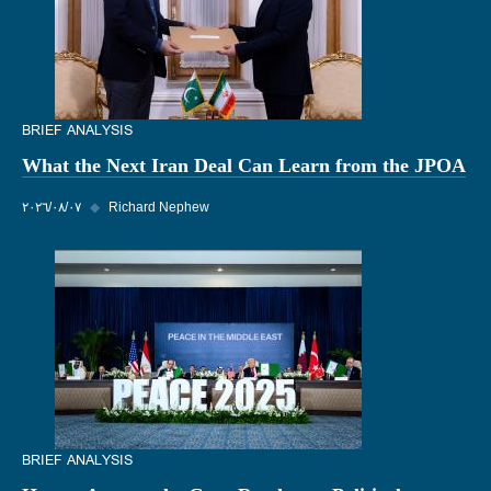
BRIEF ANALYSIS
What the Next Iran Deal Can Learn from the JPOA
Richard Nephew
◆
٠٧‏/٠٨‏/٢٠٢٦
BRIEF ANALYSIS