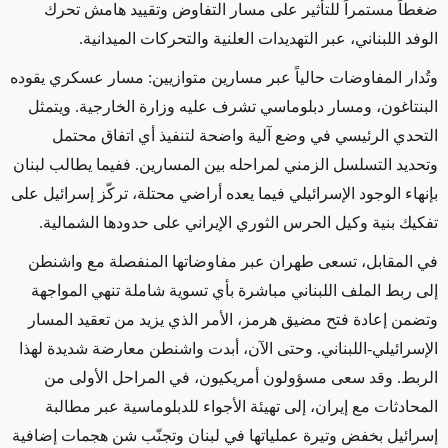
ضغطاً مستمراً للتأثير على مسار التفاوض وتقييد هامش تحرك
الوفد اللبناني، عبر التهديدات العلنية والتحركات الميدانية
.
وتُدار المفاوضات حالياً عبر مسارين متوازيين: مسار عسكري يقوده
البنتاغون، ومسار دبلوماسي تشرف عليه وزارة الخارجية.
و
يتمثل
التحدي الرئيسي في وضع آلية واضحة لتنفيذ أي اتفاق محتمل
وتحديد التسلسل الزمني لمراحله بين المسارين. ففيما يطالب لبنان
بإنهاء الوجود الإسرائيلي فيما يعده أراضي محتلة، تركّز إسرائيل على
تفكيك بنية وكيل الحرس الثوري الإيراني على حدودها الشمالية
.
في المقابل، تسعى طهران عبر مفاوضاتها المنفصلة مع واشنطن
إلى ربط الملف اللبناني مباشرة بأي تسوية شاملة تنهي المواجهة
وتضمن إعادة فتح مضيق هرمز، الأمر الذي يزيد من تعقيد المسار
الإسرائيلي-اللبناني. وحتى الآن، أبدت واشنطن معارضة شديدة لهذا
الربط
.
وقد سعى مسؤولون أمريكيون، في المراحل الأولى من
المحادثات مع إيران، إلى تهيئة الأجواء للدبلوماسية عبر مطالبة
إسرائيل بخفض وتيرة عملياتها في لبنان وتجنّب شن هجمات إضافية