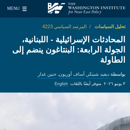
Skip to main content
MENU
معهد واشنطن لسياسات الشرق الأدنى
le Main Menu
تحليل السياسات
المرصد السياسي 4223
المحادثات الإسرائيلية - اللبنانية،
الجولة الرابعة: البنتاغون ينضم إلى
الطاولة
ديفيد شينكر
أساف أوريون
حنين غدار
بواسطة
,
,
٣ يونيو ٢٠٢٦
متوفر أيضًا باللغات:
English