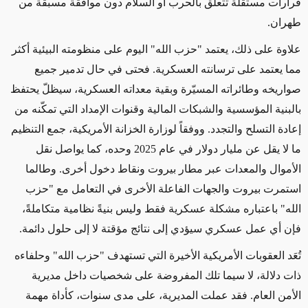
قرارات مستقلة تتعلق بالحرب أو السلام دون موافقة مسبقة من
طهران
.
علاوة على ذلك، يعتمد "حزب الله" اليوم على منظومته البيئية أكثر
مما يعتمد على ترسانته العسكرية. فحتى في حال تدمير جميع
صواريخه وطائراته المسيّرة وبقية معداته العسكرية، سيظلّ يحتفظ
بالبنية المؤسسية والشبكات المالية وقنوات الإمداد التي تمكّنه من
إعادة التسلح والتجدد. ووفقاً لوزارة الخزانة الأمريكية، جمع التنظيم
ما لا يقل عن مليار دولار في عام 2025 وحده، كما يواصل نقل
الأموال والمعدات عبر مطار بيروت ونقاط دخول أخرى. وطالما
استمرت بيروت والجهات الفاعلة الأخرى في التعامل مع "حزب
الله" باعتباره مشكلة عسكرية فقط وليس بنيةً نظامية متكاملةً،
فإن أي عمل عسكري سيؤدي إلى نتائج مؤقتة لا إلى حلول دائمة
.
تُعَد العقوبات الأمريكية الأخيرة التي تستهدف "حزب الله" وحلفاءه
ذات دلالة، لا سيما تلك المفروضة على شخصيات داخل مديرية
الأمن العام. فقد عملت المديرية، على مدى سنوات، كأداة مهمة