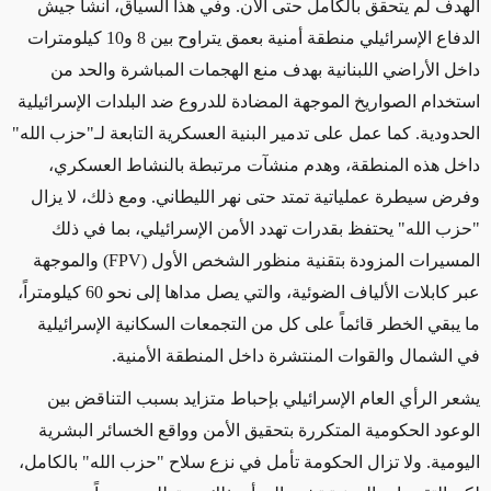
الهدف لم يتحقق بالكامل حتى الآن. وفي هذا السياق، أنشأ جيش
الدفاع الإسرائيلي منطقة أمنية بعمق يتراوح بين 8 و10 كيلومترات
داخل الأراضي اللبنانية بهدف منع الهجمات المباشرة والحد من
استخدام الصواريخ الموجهة المضادة للدروع ضد البلدات الإسرائيلية
الحدودية. كما عمل على تدمير البنية العسكرية التابعة لـ"حزب الله"
داخل هذه المنطقة، وهدم منشآت مرتبطة بالنشاط العسكري،
وفرض سيطرة عملياتية تمتد حتى نهر الليطاني. ومع ذلك، لا يزال
"حزب الله" يحتفظ بقدرات تهدد الأمن الإسرائيلي، بما في ذلك
المسيرات المزودة بتقنية منظور الشخص الأول
(FPV)
والموجهة
عبر كابلات الألياف الضوئية، والتي يصل مداها إلى نحو 60 كيلومتراً،
ما يبقي الخطر قائماً على كل من التجمعات السكانية الإسرائيلية
في الشمال والقوات المنتشرة داخل المنطقة الأمنية
.
يشعر الرأي العام الإسرائيلي بإحباط متزايد بسبب التناقض بين
الوعود الحكومية المتكررة بتحقيق الأمن وواقع الخسائر البشرية
اليومية. ولا تزال الحكومة تأمل في نزع سلاح "حزب الله" بالكامل،