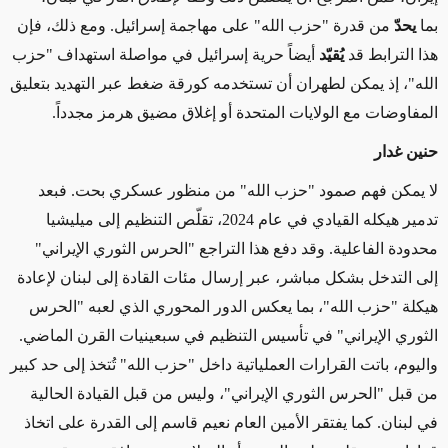
بما
يحدّ
من قدرة "حزب الله" على مهاجمة إسرائيل. ومع ذلك، فإن
هذا الترابط قد
يُقيّد
أيضاً حرية إسرائيل في مواصلة استهداف "حزب
الله"، إذ يمكن لطهران أن تستخدمه كورقة ضغط عبر التهديد بتعليق
المفاوضات مع الولايات المتحدة أو إغلاق مضيق هرمز مجدداً
.
حنين غدار
لا يمكن فهم صمود "حزب الله" من منظور عسكري بحت. فبعد
تدمير هيكله القيادي في عام 2024، تقلّص التنظيم إلى ميليشيا
محدودة الفاعلية. وقد دفع هذا التراجع "الحرس الثوري الإيراني"
إلى التدخل بشكل مباشر، عبر إرسال مئات القادة إلى لبنان لإعادة
هيكلة "حزب الله"، بما يعكس الدور المحوري الذي لعبه "الحرس
الثوري الإيراني" في تأسيس التنظيم في سبعينيات القرن الماضي.
واليوم، باتت القرارات العملياتية داخل "حزب الله" تُتخذ إلى حد كبير
من قبل "الحرس الثوري الإيراني"، وليس من قبل القيادة الحالية
في لبنان. كما يفتقر الأمين العام نعيم قاسم إلى القدرة على اتخاذ