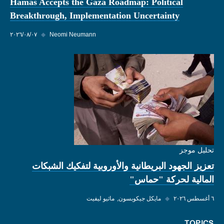
Hamas Accepts the Gaza Roadmap: Political
Breakthrough, Implementation Uncertainty
Neomi Neumann
◆
٠٧‏/٠٨‏/٢٠٢٦
تحليل موجز
تعزيز الجهود البريطانية والأوروبية لتفكيك الشبكات
المالية لحركة "حماس"
٦ أغسطس ٢٠٢٦
◆
مايكل جيكوبسون
ماثيو ليفيت
TOPICS