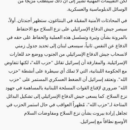
لكن التقييمات المهنية تشير إلى أن ذلك سيتطلب مزيجاً من
الوسائل الدبلوماسية والعسكرية
.
في المحادثات الأمنية المقبلة في البنتاغون، ستظهر أجندتان. أولاً،
سيصر جيش الدفاع الإسرائيلي على نزع السلاح مع الاحتفاظ
بالمرونة بشأن وتيرة وتسلسل هذه العملية والحفاظ على حقه في
الدفاع عن النفس. ثانياً، سيسعى لبنان إلى تحديد جدول زمني
لانسحاب جيش الدفاع الإسرائيلي من الجنوب ووضع حد للغارات
الإسرائيلية. والمفارقة أن إسرائيل تقاتل "حزب الله
"
،
لكنها تتفاوض
مع الحكومة اللبنانية، التي لا تملك أي سيطرة على أنشطة "حزب
الله". وتعتقد إسرائيل أن الضغط العسكري المستمر على "حزب
الله" ضروري لإقناع القوات المسلحة اللبنانية بالمساهمة في جهود
نزع السلاح. كما يسعى جيش الدفاع الإسرائيلي إلى تشكيل البدائل
المتاحة لـ"حزب الله
"
، مُظهراً العواقب في حال استمر الحزب في
تجاهل إرادة بيروت بشأن نزع السلاح ومفاوضات السلام
الأوسع نطاقاً مع إسرائيل
.