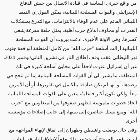
من واقع خبرتي السابقة في قيادة الاتصال بين جيش الدفاع
الإسرائيلي والقوات المسلحة اللبنانية، يمكن القول إن النمط
اللبناني القائم على عدم الوفاء بالالتزامات، مع التذرع بمشكلات
القدرات أو مخاوف اندلاع حرب أهلية، يمثل حلقة مفرغة ينبغي
كسرها. وفي الآونة الأخيرة، ادعت بيروت أن القوات المسلحة
اللبنانية أزالت أسلحة "حزب الله" من كامل المنطقة الواقعة جنوب
نهر الليطاني عقب وقف إطلاق النار في تشرين الثاني/نوفمبر 2024،
غير أن إسرائيل عثرت لاحقاً على مخابئ أسلحة كبيرة في تلك
المنطقة، ما يشير إلى أن القوات المسلحة اللبنانية إما لم تنجح في
رصدها، أو أنها لم تكن صادقة بالكامل في تقاريرها، أو أن الأمرين
معاً
.
ولكي تكون أكثر فاعليةً، يتعين على القوات المسلحة اللبنانية
اتخاذ خطوات ملموسة لتطهير صفوفها من المتعاونين مع "حزب
الله" ومنع تسلل عناصره إلى بنيتها، إلى جانب إصلاحات مؤسسية
أخرى
.
وفي حال توصلت واشنطن وطهران إلى اتفاق لإنهاء المواجهة مع
إيران، فمن المرجح أن يتضمن ذلك وقفاً لإطلاق النار في لبنان،