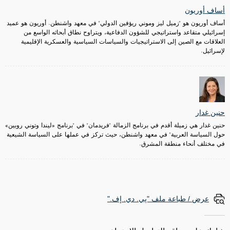
أساف أوريون
أساف أوريون هو "زميل ليز وموني ريؤفين الدولي" في معهد واشنطن. أوريون هو عميد
إسرائيلي متقاعد واستراتيجي للشؤون الدفاعية، ويتراوح نطاق أبحاثه الواسع من
العلاقات مع الصين إلى الاستراتيجيات والسياسات السياسية والعسكرية الإقليمية
لإسرائيل.
حنين غدار
حنين غدار هي زميلة أقدم في برنامج الزمالة "فريدمان" في "برنامج «ليندا وتوني روبين»
حول السياسة العربية" في معهد واشنطن، حيث تركز في عملها على السياسة الشيعية
في مختلف أنحاء منطقة المشرق.
عرض / طباعة ملف "پي. دي. إف."