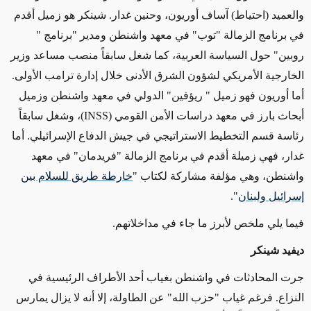
والعميد (احتياط) آساف أوريون، وحنين غدار. شينكر هو زميل أقدم
في برنامج الزمالة "توب" في معهد واشنطن ومدير "برنامج "
روبين" حول السياسة العربية، كما شغل سابقاً منصب مساعد وزير
الخارجية الأمريكي لشؤون الشرق الأدنى خلال إدارة ترامب الأولى.
أما أوريون فهو زميل
"
ريؤفين
"
الدولي في معهد واشنطن وزميل
أبحاث بارز في معهد دراسات الأمن القومي
(INSS)
، وشغل سابقاً
رئاسة قسم التخطيط الاستراتيجي في جيش الدفاع الإسرائيلي. أما
غدار، فهي زميلة أقدم في برنامج الزمالة "فريدمان" في معهد
واشنطن، وهي مؤلفة مشاركة لكتاب
"
خارطة طريق للسلام بين
إسرائيل ولبنان
".
فيما يلي ملخص لأبرز ما جاء في مداخلاتهم.
ديفيد شينكر
جرت المحادثات في واشنطن بغياب أحد الأطراف الرئيسية في
النزاع. فرغم غياب "حزب الله" عن الطاولة، إلا أنه لا يزال يمارس