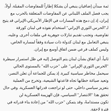
ثمة مبدآن إضافيان ينبغي أن يشكلا إطاراً للمفاوضات المقبلة. أولاً،
يجب فصل الملف اللبناني عن المفاوضات المتعلقة بالحرب مع
إيران، إذ إن دمج هذه المسارات في الإطار الأمريكي-الإيراني قد يتيح
لـ"الحرس الثوري الإيراني" استخدام نفوذه في لبنان كورقة
تفاوضية، وتجنب تقديم تنازلات جوهرية في ملفات أخرى. وعليه،
ينبغي التعامل مع لبنان كدولة ذات سيادة وفقاً لمساره الخاص،
وليس كملف فرعي ضمن اتفاق أوسع مع إيران
.
ثانياً، أي اتفاق بشأن لبنان يتم التوصل إليه في ظل استمرار سيطرة
"الحرس الثوري الإيراني" على "حزب الله" بالمستوى الحالي
سيحمل مخاطر سياسية كبيرة. إذ يمكن للجماعة أن تعلن النصر،
وتعيد صياغة خطابها تجاه قاعدتها الشيعية، وتخرج من العملية
بتعزيز سياسي داخلي، حتى لو تراجعت قدراتها العسكرية. وفي حال
تحقق هذا "الانتصار" السياسي، فإن الهزيمة العسكرية لن
تكون مستدامةً، وقد يتمكن "حزب الله" من إعادة بناء قدراته في
فترة لاحقة
.