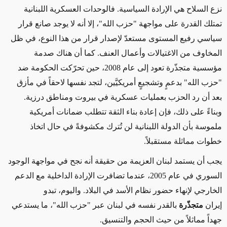
نزع السلاح هي الإرادة السياسية. فالوحدات العسكرية اللبنانية
تمتلك القدرة على مواجهة "حزب الله"، إلا أنه لا يوجد صانع قرار
سياسي رفيع المستوى مستعدّ لإصدار قرار من هذا النوع، في ظل
المخاوف من الاغتيالات وأعمال العنف. كما أن هناك صدمة
مؤسسية متجذّرة تعود إلى عام 2008، حين تحرّكت الحكومة ضد
"حزب الله
"
بدعمٍ وتشجيعٍ أمريكيَّين، لتجد نفسها لاحقاً في مأزق
بعد أن رد الحزب بعمليات عسكرية في بيروت ومناطق درزية
.
وبناءً على ذلك، فإن إعادة بناء الثقة تتطلب ضمانات أمريكية
ملموسة بأن الدولة اللبنانية لن تُترك مكشوفةً في حال اتخاذ
خطوات مماثلة مستقبلاً
.
يجب أن يستمد لبنان العزيمة من حقيقة أنه نجح في مواجهة الوجود
السوري في عام 2005، عندما تضافرت الإرادة الداخلية مع الدعم
الخارجي لإنهاء حضور نظام الأسد في البلاد. واليوم، تبدو
إيران
متجذّرة
بالقدر نفسه في لبنان عبر "حزب الله"، ما يستدعي
جهداً مماثلاً من حيث الحجم والتنسيق
.