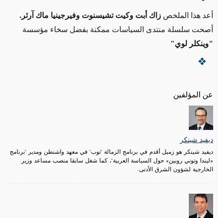
أعد هذا الملخص
زاك أبت وكيت تشيسنوت وفيرجينيا ماك آرثر.
أصحت سلسلة منتدى السياسات ممكنة بفضل سخاء مؤسسة
"وينكلر لوي"
عن المؤلفين
ديفيد شينكر
ديفيد شينكر هو زميل أقدم في برنامج الزمالة "توب" في معهد واشنطن ومدير "برنامج
«ليندا وتوني روبين» حول السياسة العربية"، كما شغل سابقا منصب مساعد وزير
الخارجية لشؤون الشرق الأدنى.