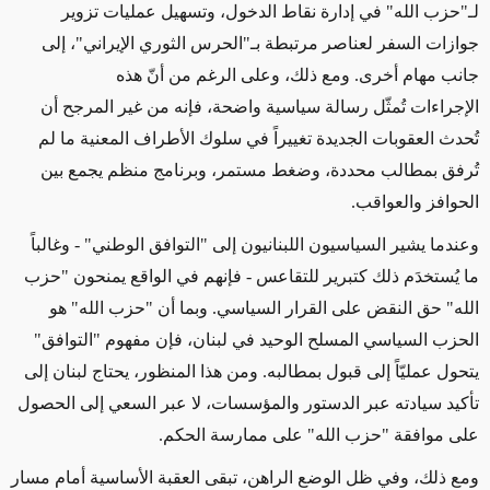
لـ"حزب الله" في إدارة نقاط الدخول، وتسهيل عمليات تزوير
جوازات السفر لعناصر مرتبطة بـ"الحرس الثوري الإيراني"، إلى
جانب مهام أخرى. ومع ذلك، وعلى الرغم من أنّ هذه
الإجراءات تُمثّل رسالة سياسية واضحة، فإنه من غير المرجح أن
تُحدث العقوبات الجديدة تغييراً في سلوك الأطراف المعنية ما لم
تُرفق بمطالب محددة، وضغط مستمر، وبرنامج منظم يجمع بين
الحوافز والعواقب
.
وعندما يشير السياسيون اللبنانيون إلى "التوافق الوطني" - وغالباً
ما يُستخدَم ذلك كتبرير للتقاعس - فإنهم في الواقع يمنحون "حزب
الله" حق النقض على القرار السياسي. وبما أن "حزب الله" هو
الحزب السياسي المسلح الوحيد في لبنان، فإن مفهوم "التوافق"
يتحول عمليّاً إلى قبول بمطالبه. ومن هذا المنظور، يحتاج لبنان إلى
تأكيد سيادته عبر الدستور والمؤسسات، لا عبر السعي إلى الحصول
على موافقة "حزب الله" على ممارسة الحكم
.
ومع ذلك، وفي ظل الوضع الراهن، تبقى العقبة الأساسية أمام مسار