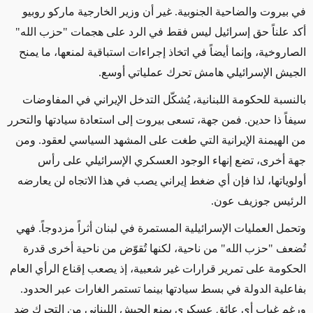
في بيروت والضاحية الجنوبية. غير أن وزير الخارجية ماركو روبيو
أكد علناً حق إسرائيل ليس فقط في الرد على هجمات "حزب الله"
الصاروخية، وإنما أيضاً في اتخاذ إجراءات استباقية لمنعها، ما يمنح
الجيش الإسرائيلي هامش تحرك عملياتي أوسع
.
بالنسبة للحكومة اللبنانية، يُشكّل التدخل الإيراني في المفاوضات
سيفاً ذا حدين
.
فمن جهة، تسعى بيروت إلى استعادة سيادتها والتحرر
من الهيمنة الإيرانية التي
طغت
على المشهد السياسي لعقود. ومن
جهة أخرى، تضع إنهاء الوجود العسكري الإسرائيلي على رأس
أولوياتها، لذا فإن أي ضغط إيراني يصب في هذا الاتجاه لن يعارضه
الرئيس جوزيف عون
.
وتحمل العمليات الإسرائيلية المستمرة في لبنان أثراً مزدوجاً. فهي
تُضعف "حزب الله" من ناحية، لكنها تُقوّض من ناحية أخرى قدرة
الحكومة على تمرير قرارات غير شعبية، إذ يصعب إقناع الرأي العام
بفاعلية الدولة في بسط سيادتها بينما تستمر الغارات عبر الحدود.
ورغم غياب أي عائق عسكري يمنع الجيش اللبناني من التحرك ضد