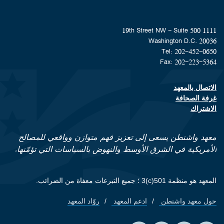
1111 19th Street NW - Suite 500
Washington D.C. 20036
Tel: 202-452-0650
Fax: 202-223-5364
الاتصال بالمعهد
Footer contact links
غرفة الصحافة
الاشتراك
معهد واشنطن يسعى إلى تعزيز فهم متوازن وواقعي للمصالح
الأمريكية في الشرق الأوسط والنهوض بالسياسات التي تؤمّنها.
المعهد هو منظمة 501(c)3 ؛ جميع التبرعات معفاة من الضرائب.
حول معهد واشنطن
ادعم المعهد
روّاد المعهد
Footer quick links