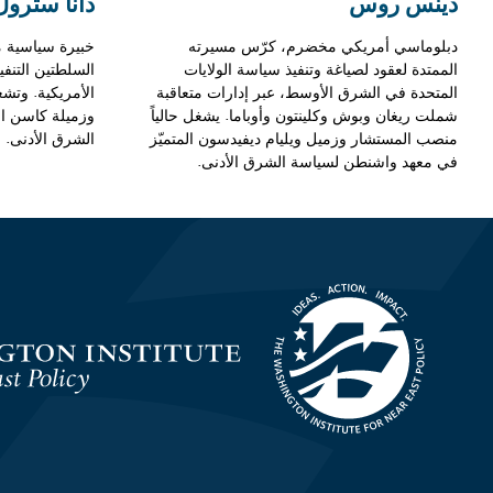
دينس روس
دانا سترول
دبلوماسي أمريكي مخضرم، كرّس مسيرته
خبيرة سياسية 
الممتدة لعقود لصياغة وتنفيذ سياسة الولايات
السلطتين التنف
المتحدة في الشرق الأوسط، عبر إدارات متعاقبة
الأمريكية. وتشغ
شملت ريغان وبوش وكلينتون وأوباما. يشغل حالياً
وزميلة كاسن ال
منصب المستشار وزميل ويليام ديفيدسون المتميّز
الشرق الأدنى.
في معهد واشنطن لسياسة الشرق الأدنى.
Homepage