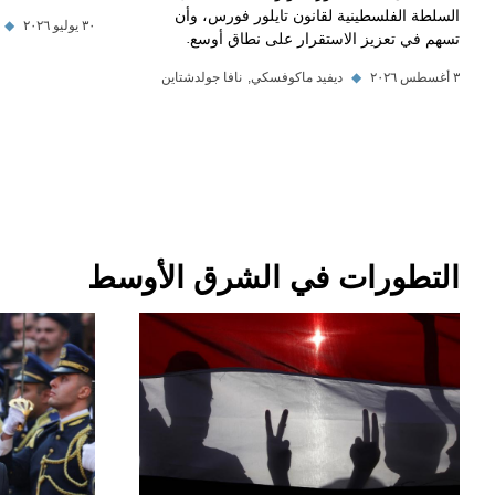
السلطة الفلسطينية لقانون تايلور فورس، وأن
٣٠ يوليو ٢٠٢٦
◆
تسهم في تعزيز الاستقرار على نطاق أوسع.
٣ أغسطس ٢٠٢٦
◆
ديفيد ماكوفسكي
نافا جولدشتاين
التطورات في الشرق الأوسط