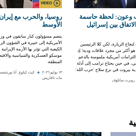
VIDEO
ب وعون: لحظة حاسمة
روسيا، والحرب مع إيران
اتفاق بين إسرائيل
الأوسط
ينضم مسؤولون كبار سابقون في وزار
الأمريكية إلى خبيرة في الشؤون الر
نجاح الزيارة، لكن كلا الرئيسين
الكيفية التي تؤثر بها الأزمة الإيران
هو أكثر من مجرد علاقات ودية؛ إذ
موسكو العسكرية والسياسية والاقتص
التزامات أمريكية ملموسة بالدعم
المنطقة.
لي، في حين يحتاج ترامب إلى أدلة
ة بيروت في نزع سلاح "حزب الله".
١٣ يوليو ٢٠٢٦
◆
كيث كيلوغ
آنا بورشفسك
مات تافاريس
روبرت ساتلوف
ة