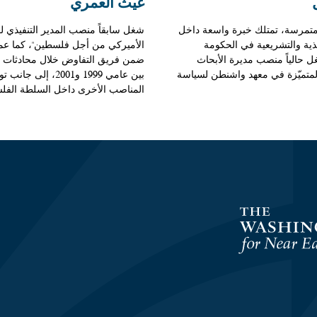
غيث العمري
متمرسة، تمتلك خبرة واسعة داخل
شغل سابقاً منصب المدير التنفيذي لـ
يذية والتشريعية في الحكومة
الأميركي من أجل فلسطين"، كما عم
ل حالياً منصب مديرة الأبحاث
ضمن فريق التفاوض خلال محادثات ال
متميّزة في معهد واشنطن لسياسة
بين عامي 1999 و2001، إلى
المناصب الأخرى داخل السلطة الفلس