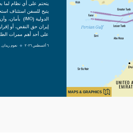
يتحتم على أي نظام لما بع
يتيح للسفن استئناف استخد
الدولية (IMO) 
إيران حق النقض، أو إقرا
على أحد أهم ممرات الطاق
٦ أغسطس ٢٠٢٦
◆
نعوم ريدان
MAPS & GRAPHICS