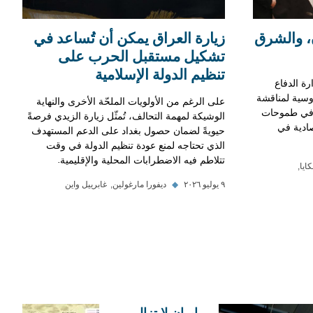
، والشرق
زيارة العراق يمكن أن تُساعد في
تشكيل مستقبل الحرب على
تنظيم الدولة الإسلامية
ة الدفاع
وسية لمناقشة
على الرغم من الأولويات الملحّة الأخرى والنهاية
ية في طموحات
الوشيكة لمهمة التحالف، تُمثّل زيارة الزيدي فرصةً
ادية في
حيويةً لضمان حصول بغداد على الدعم المستهدف
الذي تحتاجه لمنع عودة تنظيم الدولة في وقت
تتلاطم فيه الاضطرابات المحلية والإقليمية.
ايا
٩ يوليو ٢٠٢٦
◆
ديفورا مارغولين
غابرييل واين
إيران لا تزال