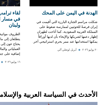
الهدنة في اليمن على المحك
لقاء ترام
في مسار ال
شكلت مراسم الجنازة البارزة التي أُقيمت في
ولبنان
إيران فرصةً للحوثيين لممارسة ضغوط على
المملكة العربية السعودية، كما أتاحت لطهران
الظروف مواتية ل
إظهار دعمها لشريكها والإيحاء بأن لديها أوراقاً
يتطلعان إلى ما 
يمكنها استخدامها عند ممر بحري استراتيجي آخر.
يحتاج عون إلى 
العملياتي والما
٢٠ يوليو ٢٠٢٦
◆
أبريل لونغلي ألي
إضافية على جدي
١٦ يوليو ٢٠٢٦
◆
الأحدث في السياسة العربية والإسلامي