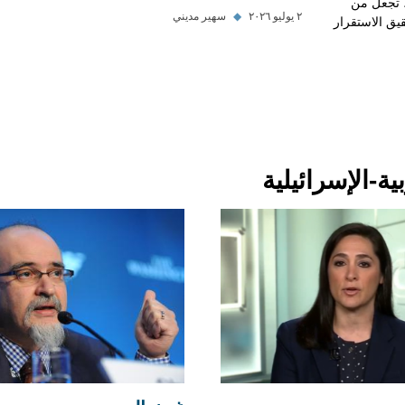
ة، تجعل من
٢ يوليو ٢٠٢٦
◆
سهير مديني
قيق الاستقرار
ة-الإسرائيلية