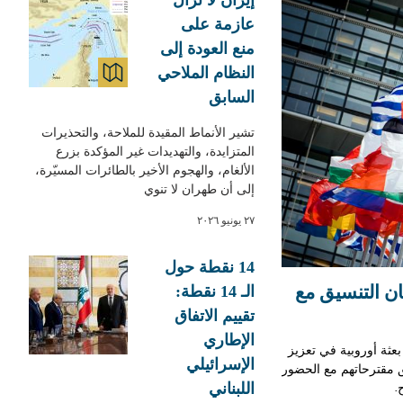
عازمة على
منع العودة إلى
النظام الملاحي
MAPS & GRAPHICS
السابق
تشير الأنماط المقيدة للملاحة، والتحذيرات
المتزايدة، والتهديدات غير المؤكدة بزرع
الألغام، والهجوم الأخير بالطائرات المسيّرة،
إلى أن طهران لا تنوي
٢٧ يونيو ٢٠٢٦
14 نقطة حول
ان التنسيق مع
الـ 14 نقطة:
تقييم الاتفاق
الإطاري
عثة أوروبية في تعزيز
الإسرائيلي
 مقترحاتهم مع الحضور
.
اللبناني