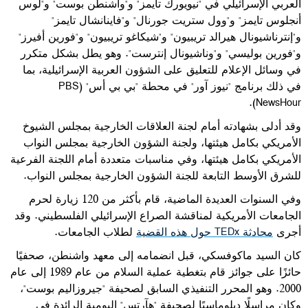
العربي الإسرائيلي في "نيويورك تايمز" و"واشنطن بوست" و"لوس
أنجلوس تايمز" و"وول ستريت جورنال" و"فاينانشال تايمز"
و"إنترناشيونال هيرالد تريبيون" و"شيكاغو تريبيون" و"فورين أفيرز"
و"فورين بوليسي" و"وناشيونال إنترست". وهو يطل بشكل متكرر
في وسائل الإعلام للتعليق على الشؤون العربية الإسرائيلية، بما
في ذلك برنامج "نيوز آور" في محطة "بي بي أس" (
PBS
).
NewsHour
وقد أدلى بشهادته أمام لجنة العلاقات الخارجية بمجلس الشيوخ
الأمريكي بكامل هيئتها، ولجنة الشؤون الخارجية بمجلس النواب
الأمريكي بكامل هيئتها، وفي مناسبات متعددة أمام اللجنة الفرعية
للشرق الأوسط التابعة للجنة الشؤون الخارجية بمجلس النواب.
وفي السنوات العديدة الماضية، قام بأكثر من 120 زيارة لحرم
الجامعات الأمريكية لمناقشة الصراع الإسرائيلي الفلسطيني. وقد
أجرى
محادثة
TEDx
حول هذه القضية
لطلاب الجامعات.
كان السيد ماكوفسكي، قبل انضمامه إلى معهد واشنطن، صحفيًا
حائزًا على جوائز قام بتغطية عملية السلام من عام 1989 إلى عام
2000. وهو المحرر التنفيذي السابق لصحيفة "جيروزاليم بوست"،
وكان مراسلًا دبلوماسيًا لصحيفة "هآرتس" اليومية الرائدة في