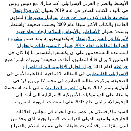
الأوسط والصراع العربي الإسرائيلي. كما شارك مع دنيس روس
في تأليف الكتاب الصادر في عام 2019 بعنوان
"كن قويًا وتحلَ
بشجاعة فائقة: كيف رسم أهم قادة إسرائيل مصيرها"
(الشؤون
العامة) والكتاب الأكثر مبيعًا عام 2009 بحسب صحيفة "واشنطن
بوست" بعنوان
"الأساطير والأوهام والسلام: إيجاد اتجاه جديد
لأمريكا في الشرق الأوسط"
(فايكنغ/بينغوين). وقد صمم
مشروع
الخرائط التفاعلية لعام 2017 بعنوان "المستوطنات والحلول"
لمساعدة المستخدمين على أن يكتشفوا بأنفسهم ما إذا كان حل
الدولتين لا يزال قابلًا للتطبيق. أعادت صحيفة "نيويورك تايمز" طبع
خرائطه
لعام 2011
حول الحلول الإقليمية البديلة للصراع
الإسرائيلي الفلسطيني
في المقالة الافتتاحية التفاعلية الأولى في
الصحيفة. وركزت مقالته الصادرة في مجلة "ذا نيو يوركر" في
أيلول/سبتمبر 2012 بعنوان
"الضربة الصامتة"
، والتي نالت استحسانًا
واسعًا، على الديناميكيات الأمريكية الإسرائيلية التي أدت إلى
الهجوم الإسرائيلي عام 2007 على المنشآت النووية السورية.
السيد ماكوفسكي هو عضو مدى الحياة في مجلس العلاقات
الخارجية والمعهد الدولي للدراسات الاستراتيجية الذي يتخذ من
لندن مقرًا له. وقد نُشرت تعليقاته على عملية السلام والصراع