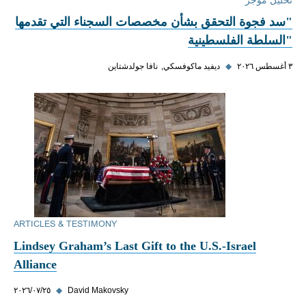
تحليل موجز
"سد فجوة التحقق بشأن مخصصات السجناء التي تقدمها
"السلطة الفلسطينية
٣ أغسطس ٢٠٢٦
◆
ديفيد ماكوفسكي
نافا جولدشتاين
ARTICLES & TESTIMONY
Lindsey Graham’s Last Gift to the U.S.-Israel
Alliance
David Makovsky
◆
٢٥‏/٠٧‏/٢٠٢٦