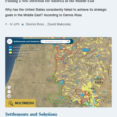
Finding a New Direction for America in the Middle East
Why has the United States consistently failed to achieve its strategic
goals in the Middle East? According to Dennis Ross
David Makovsky
Dennis Ross
◆
٢٩‏/٠٤‏/٢٠٠٩
MULTIMEDIA
Settlements and Solutions