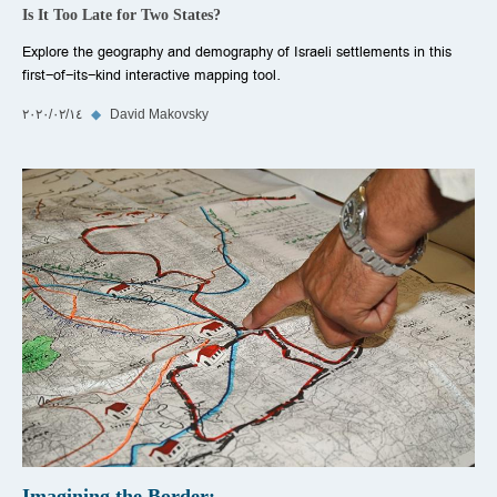
Is It Too Late for Two States?
Explore the geography and demography of Israeli settlements in this
first-of-its-kind interactive mapping tool.
David Makovsky
◆
١٤‏/٠٢‏/٢٠٢٠
Imagining the Border: