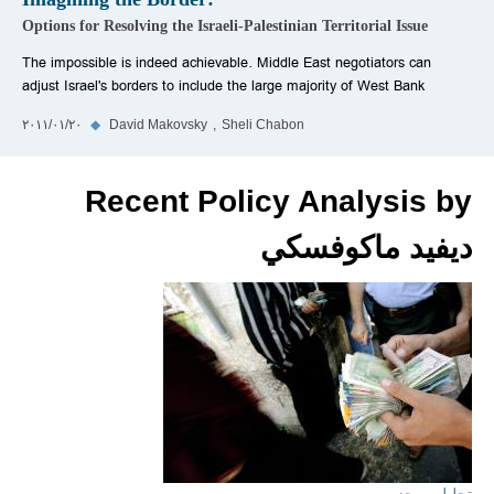
Options for Resolving the Israeli-Palestinian Territorial Issue
The impossible is indeed achievable. Middle East negotiators can
adjust Israel's borders to include the large majority of West Bank
Sheli Chabon
David Makovsky
◆
٢٠‏/٠١‏/٢٠١١
Recent Policy Analysis by
ديفيد ماكوفسكي