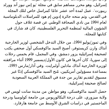
إسرائيل، وهو محرر مساهم سابق في مجلة "يو إس نيوز آند وورلد
ريبورت". عمل لمدة أحد عشر عامًا كمراسل خاص لتلك المجلة
في القدس. وتم منحه جائزة إدوين إم هود للمراسلات الدبلوماسية
لعام 1994 من نادي الصحافة الوطني عن قصة غلاف حول
الشؤون المالية لمنظمة التحرير الفلسطينية، كان قد شارك في
كتابتها للمجلة.
وفي تموز/يوليو 1994، من خلال التدخل الشخصي لوزير الخارجية
آنذاك وارن كريستوفر، أصبح السيد ماكوفسكي أول صحفي يكتب
لصحيفة إسرائيلية يزور دمشق. وفي المجمل، قام بخمس رحلات
إلى سوريا، كان آخرها في كانون الأول/ديسمبر 1999 أثناء مرافقته
لوزيرة الخارجية آنذاك مادلين أولبرايت. وفي آذار/مارس 1995،
بمساعدة مسؤولين أمريكيين، مُنح السيد ماكوفسكي إذنًا غير
مسبوق لتقديم تقارير من جدة في المملكة العربية السعودية
لصالح صحيفة إسرائيلية.
حصل السيد ماكوفسكي، وهو مواطن من مدينة سانت لويس في
ولاية ميزوري، على درجة البكالوريوس من جامعة كولومبيا ودرجة
الماجستير في دراسات الشرق الأوسط من جامعة هارفارد.