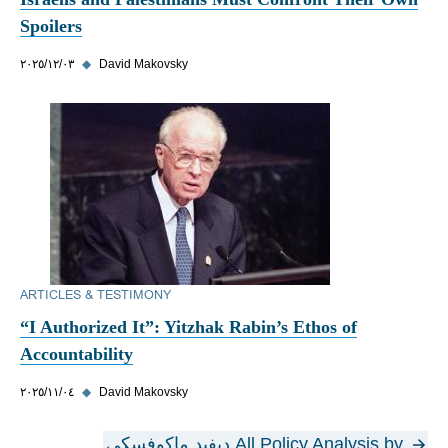
Spoilers
David Makovsky
◆
٠٣‏/١٢‏/٢٠٢٥
ARTICLES & TESTIMONY
“I Authorized It”: Yitzhak Rabin’s Ethos of
Accountability
David Makovsky
◆
٠٤‏/١١‏/٢٠٢٥
All Policy Analysis by ديفيد ماكوفسكي