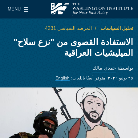
Skip to main content
MENU
معهد واشنطن لسياسات الشرق الأدنى
le Main Menu
تحليل السياسات
المرصد السياسي 4231
الاستفادة القصوى من "نزع سلاح"
الميليشيات العراقية
حمدي مالك
بواسطة
٢٥ يونيو ٢٠٢٦
متوفر أيضًا باللغات:
English