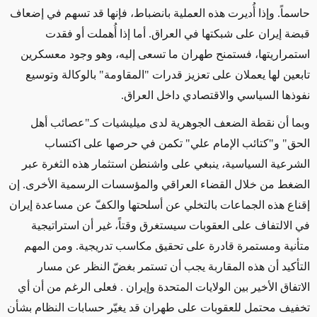
حاسماً. وإذا أُديرت هذه العملية بانضباط، فإنها قد تسهم في إضعاف
قبضة إيران على شبكتها في العراق. أما إذا أُهملت أو فقدت
استمراريتها، فستمنح طهران ما تسعى إليه، وهو وجود معسكرين
تابعين لها يعملان على تعزيز قدرات "المقاومة" بالوكالة وتوسيع
نفوذها السياسي والاقتصادي داخل العراق
.
وبما أن نقطة الضعف الجوهرية لدى ميليشيات كـ"عصائب أهل
الحق" و"كتائب الإمام علي" تكمن في حرصها على اكتساب
الشرعية السياسية، ينبغي على واشنطن استثمار هذه الثغرة عبر
الضغط من خلال القضاء العراقي والمؤسسات الرسمية الأخرى
.
إن
إقناع هذه الجماعات بالتخلي عن أسلحتها والكفّ عن مساعدة إيران
في الالتفاف على العقوبات سيستغرق وقتاً، غير أن استراتيجية
متأنية ومستمرة قادرة على تحقيق مكاسب تدريجية. ومن المهم
التأكيد أن هذه المقاربة يجب أن تستمر بغضّ النظر عن مسار
الاتفاق الأخير بين الولايات المتحدة وإيران
.
فعلى الرغم من أن أي
تخفيف محتمل للعقوبات على طهران قد يغيّر حسابات النظام بشأن