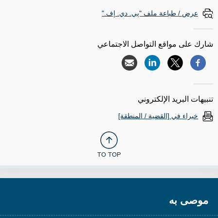
عرض / طباعة ملف "پي. دي. إف."
شارك على مواقع التواصل الاجتماعي
تنبيهات البريد الإلكتروني
خبراء في [القضية / المنطقة]
TO TOP
موصى به