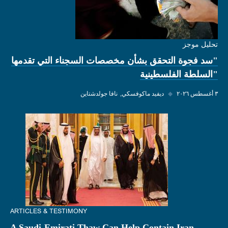
تحليل موجز
"سد فجوة التحقق بشأن مخصصات السجناء التي تقدمها
"السلطة الفلسطينية
٣ أغسطس ٢٠٢٦
◆
ديفيد ماكوفسكي
نافا جولدشتاين
ARTICLES & TESTIMONY
A Saudi-Emirati Thaw Can Help Contain Iran