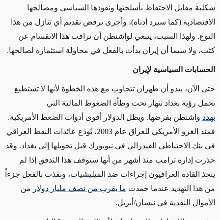
شكلية مقابل الاحتفاظ بأسلحتها ونفوذها السياسي ومصالحها
الاقتصادية (كما سيرد أدناه)، وأخرى ترفض تقديم أي تنازل من هذا
النوع. ولهذا السبب، ينبغي لواشنطن أن تراقب هذا الانقسام عن
كثب، ولا سيما أن إيران بدأت بالفعل في محاولة استثماره لصالحها
.
الحسابات السياسية لإيران
حتى الآن، يبدو أن طهران تتجاوب مع هذه الخطوة لأنها لا تستطيع
تحمل رؤية بغداد تنهار تحت وطأة الضغوط المالية التي
تهدد
واشنطن بفرضها. ويظل الدولار أقوى أدوات الضغط الأمريكية.
فمنذ الغزو الأمريكي للعراق عام 2003، تُودَع عائدات النفط العراقي
في بنك الاحتياطي الفيدرالي في نيويورك قبل تحويلها إلى بغداد. وقد
حذرت إدارة ترامب منذ أشهر من أنها ستوقف هذا التدفق إذا لم
يتخذ القادة العراقيون إجراءات ضد الميليشيات، ونفذت بالفعل جزءاً
من هذا التهديد عندما جمدت
ما يقرب من نصف مليار دولار
من
الأموال النقدية في نيسان/أبريل
.