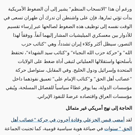
ورغم أن هذا
"
الانسحاب المنظم
"
يشير إلى أن الضغوط الأمريكية
بدأت تؤتي ثمارها، فإن على واشنطن أن تدرك أن طهران تسعى في
الوقت نفسه إلى توظيف هذه الضغوط لصالحها عبر إرساء تقسيم
للأدوار بين معسكري الميليشيات المشار إليهما آنفاً. ووفقاً لهذا
التصور، س
ي
ظل أكثر وكلاء إيران تشدداً، وهي
"
كتائب حزب
الله
"
و"حركة حزب الله النجباء" و"كتائب سيد الشهداء
"
، تحتفظ
بأسلحتها واستقلالها العملياتي لتبقى أداة ضغط على الولايات
المتحدة وإسرائيل ودول الخليج. وفي المقابل، ستواصل حركة
"عصائب أهل الحق" و
"
كتائب الإمام على" تعميق نفوذهما داخل
مؤسسات الدولة، بما يوفر غطاءً سياسياً للفصائل المسلحة، و
يُ
بقي
مؤسسات العراق واقتصاده عرضةً للنفوذ الإيراني
.
الحاجة إلى نهج أمريكي غير متماثل
لقد
أمضى قيس الخزعلي وقادة آخرون في حركة "عصائب أهل
الحق " سنوات
في صياغة هوية سياسية قومية، كما تجنبت الجماعة