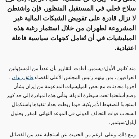
سلاح فعلي في المستقبل المنظور، فإن واشنطن
لا تزال قادرة على تقويض الشبكات المالية غير
المشروعة لطهران من خلال استثمار رغبة هذه
الميليشيات في أن تُعامل كجهات سياسية فاعلة
اعتيادية.
منذ كانون الأول/ديسمبر، أفادت التقارير بأن عدداً
من ال
مسؤولين
العراقيين ، بمن بينهم رئيس المجلس الأعلى للقضاء
فائق زيدان
،
أجروا محادثات مع بعض الميليشيات المدعومة من إيران بشأن
وضع أسلحتها تحت سيطرة الدولة. وتأتي هذه المبادرة إلى حد كبير
استجابةً للضغوط الأمريكية، فيما ربطت بغداد تنفيذها باستكمال
انسحاب قوات التحالف الدولي في الموعد النهائي المقرر بحلول
أيلول/سبتمبر
.
ومع ذلك، وعلى الرغم من الحديث عن استجابة عدد من الفصائل