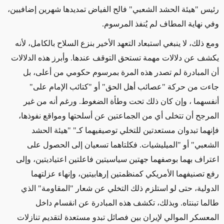
رئيس "هيئة الحشد الشعبي" فالح الفياض تمديدها شهرين إضافيين،
وفي نهاية المطاف لم يُنفذ المرسوم
.
ومع ذلك، لا ينبغي استبعاد التعهد الأخير بنزع السلاح بالكامل، لأنه
يكشف عن دلالات مهمة تستحق التوقف عندها. وأبرز هذه الدلالات
أن المبادرة لم تصدر هذه المرة بمرسوم حكومي من أعلى، بل
جاءت من حركة "عصائب أهل الحق" أو "كتائب الإمام على"
أنفسهما ، وإن كان ذلك تحت وطأة الضغوط
.
ورغم أنه من غير
المرجح أن تتخلى أي من الجماعتين عن أسلحتها ومواقع نفوذها،
فإنهما تبدوان مستعدتين للتخلي توصيفيهما كـ" "هيئة الحشد
الشعبي" أو "الميليشيات. فكلتاهما تسعيان إلى الحصول على
اعتراف بهما بوصفهما جهتين سياسيتين فاعلتين اعتياديتين، وإلى
رفع تصنيفهما الأمريكي كمنظمتين إرهابيتين، وإنهاء عزلتهما
الدولية، حتى لو استلزم ذلك التخلي عن شعار "المقاومة" الذي
طالما تبنتاه
.
وبذلك، تكشف هذه المبادرة عن انقسام داخل
المعسكر الموالي لإيران بين فصائل تبدو مستعدة لتقديم تنازلات