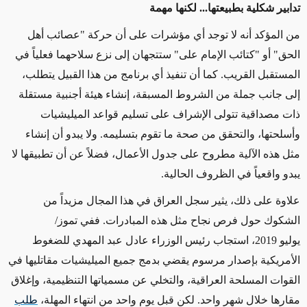
تدابير شكلية بطبيعتها... لكنها مهمة
من المؤكد أنه لا توجد أي مؤشرات على أن حركة "عصائب أهل
الحق" أو "كتائب الإمام على" ستتجهان إلى نزع سلاحهما فعلياً في
المستقبل
القريب
. كما أن تنفيذ أي برنامج من هذا القبيل يتطلب،
إلى جانب جملة من الشروط المسبقة، إنشاء هيئة أجنبية مستقلة
ذات مصداقية تتولى الإشراف على تسليم قواعد الميليشيات
وأسلحتها، والتحقق من صحة ما تقوم بتسليمه. ولا يبدو أن إنشاء
مثل هذه الآلية مطروح على جدول الأعمال، فضلاً عن أن تطبيقها لا
يبدو واقعياً في الظروف الحالية
.
علاوة على ذلك، يثير سجل العراق في هذا المجال مزيداً من
الشكوك حول فرص نجاح مثل هذه المبادرات. ففي تموز/
يوليو
2019
، استجاب رئيس الوزراء عادل عبد المهدي للضغوط
الأمريكية بإصدار مرسوم يقضي بدمج جميع الميليشيات مقاتليها في
القوات المسلحة العراقية، والتخلي عن مسمياتها التنظيمية، وإغلاق
مقارها خلال شهر واحد. لكن قبل يوم واحد من انتهاء المهلة،
طلب