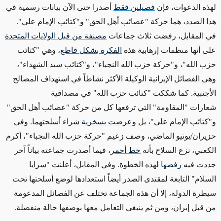
لهذه الدعوات، فإن
فصيلين فقط
أصدرا حتى الآن بيانات رسمية في
هذا الصدد، هما حركة "عصائب أهل الحق" و"كتائب الإمام علي".
في المقابل، رفضت ثلاث جماعات
مصنفة من قبل الولايات المتحدة
على أنها منظمات إرهابية هذه
الفكرة بشكل قاطع
، وهي "كتائب
حزب الله"، و"حركة حزب الله النجباء"، و"كتائب سيد الشهداء"،
وهي الفصائل الإيرانية الوكيلة الأكثر نشاطاً في استهداف المصالح
الأجنبية. كما شككت
"
كتائب حزب الله" في مصداقية
شعارات
"
المقاومة" التي ترفعها كل من حركة "عصائب أهل الحق"
و"كتائب الإمام علي"، بل و
عرضت بسخرية
شراء أسلحتهما. وفي
حزيران/يونيو الماضي، وصف زعيم
"
حركة حزب الله النجباء
"
، أكرم
الكعبي، نزع السلاح بأنه
خط أحمر
، فيما أصدرت جماعته بياناً آخر
جددت فيه
رفضها
لهذه الخطوة
.
وفي المقابل، أعلنت "سرايا
السلام" التابعة لمقتدى الصدر أيضاً استعدادها لوضع أسلحتها تحت
سيطرة الدولة، إلا أن هذه الجماعة تختلف عن الفصائل المدعومة
من
قبل
إيران، ومن ثم ينبغي التعامل معها بوصفها حالة منفصلة
.