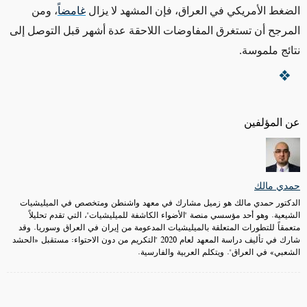
الضغط الأمريكي في العراق، فإن المشهد لا يزال
غامضاً
، ومن
المرجح أن تستغرق المفاوضات اللاحقة عدة أشهر قبل التوصل إلى
نتائج ملموسة
.
عن المؤلفين
حمدي مالك
الدكتور حمدي مالك هو زميل مشارك في معهد واشنطن ومتخصص في الميليشيات
الشيعية. وهو أحد مؤسسي منصة "الأضواء الكاشفة للميليشيات"، التي تقدم تحليلاً
متعمقاً للتطورات المتعلقة بالميليشيات المدعومة من إيران في العراق وسوريا. وقد
شارك في تأليف دراسة المعهد لعام 2020 "التكريم من دون الاحتواء: مستقبل «الحشد
الشعبي» في العراق". ويتكلم العربية والفارسية.