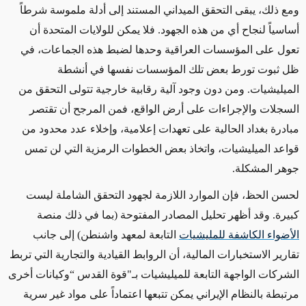
ومع ذلك، يبقى التحقق الميداني المستند إلى أدلة ملموسة شرطاً
أساسياً لنجاح أي من هذه الجهود. فلا يمكن للولايات المتحدة أن
تعول على المؤسسات العراقية وحدها لضبط هذه الجماعات، في
ظل ثبوت تورط بعض تلك المؤسسات نفسها في أنشطة
الميليشيات. ومن دون وجود آلية رقابية خارجية تتولى التحقق من
السجلات والإجراءات على أرض الواقع، فمن المرجح أن تقتصر
مبادرة بغداد الحالية على تعهدات إعلامية، وإخلاء عدد محدود من
قواعد الميليشيات، واتخاذ بعض الخطوات الرمزية التي لن تمس
جوهر المشكلة
.
لحسن الحظ، فإن الموارد اللازمة لجهود التحقق الشاملة ليست
كبيرة. وقد أظهر تحليل المصادر المفتوحة (بما في ذلك منصة
الأضواء الكاشفة للمليشيات
التابعة لمعهد واشنطن) إلى جانب
تقارير الاستخبارات المالية، أن الروابط القيادية والتجارية التي تربط
الشركات الواجهة التابعة للميليشيات بـ"قوة القدس “وكيانات أخرى
مرتبطة بالنظام الإيراني يمكن تتبعها اعتماداً على مواد غير سرية