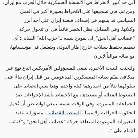
إلى حد كبير الانخراط في الأنشطة العسكرية خلال الحرب مع إيران.
ومن ثم، فإن تشجيعها على الانخراط بصورة أكبر في العمل
السياسي قد يسهم في إضعاف قبضة إيران على أحد أبرز
وكلائها. وفي المقابل، يظل الخطر قائماً في أن تتحول حركة
"عصائب أهل الحق" إلى نموذج شبيه بـ"حزب الله" اللبناني؛ أي
تنظيم يحتفظ بسلاحه خارج إطار الدولة، ويتغلغل في مؤسساتها،
مع بقائه موالياً لإيران
.
ولتجنب النتيجة الأخيرة، ينبغي للمسؤولين الأمريكيين اتباع نهج غير
متكافئ يقيّم بعناية المعسكرين المدعومين من قبل إيران بناءً على
سلوكهما بدلاً من اعتبارهما كتلة واحدة. وهذا يعني الحفاظ على
الضغوط الفعالة أو تصعيدها، مع الاحتفاظ بأشد الإجراءات ضد
الجماعات المتمردة. وفي الوقت نفسه، ينبغي لواشنطن أن تُحمل
الحكومة العراقية ولاسيما -
السلطة القضائية
-
مسؤولية تنفيذ
التغييرات الموعودة المتعلقة حركة "عصائب أهل الحق" و"كتائب
الإمام على
".