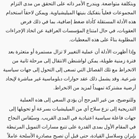
وبتكلفة متواضعة. ويندرج الأمر ذاته على التحقق من مدى التزام
المجموعات فعلياً بتفكيك بنيتها الميليشياوية
.
ويمكن لاحقاً استخدام
هذه الأدلة المستقلة كأداة ضغط إضافية، بما في ذلك فرض
العقوبات، في حال امتناع المؤسسات العراقية عن اتخاذ الإجراءات
المطلوبة بناءً على هذه المعطيات
.
وإذا أظهرت الأدلة أن عملية التغيير لا تزال مستمرة أو متعثرة بعد
فترة زمنية طويلة، يمكن لواشنطن الانتقال إلى مرحلة ثانية من
الانخراط مع تلك الفصائل التي تسعى إلى التحول إلى جهات سياسية
شرعية. وقد يشمل ذلك عقد حوارات دبلوماسية غير مباشرة لإيجاد
أرضية مشتركة تمهيداً لمزيد من الانخراط
.
وللتوضيح، من غير المرجح أن يؤدي السعي إلى هذه العملية
التدريجية إلى نزع سلاح أي من الميليشيات بسرعة أو تحويلها إلى
جهات فاعلة سياسية اعتيادية في المدى القريب. وسيُقاس النجاح
في المقام الأول بمدى القدرة على تتبع مسارات التمويل المرتبطة
بإيران وسلاسل القيادة، حتى قبل أن تصبح مصادرة الأسلحة عاملاً