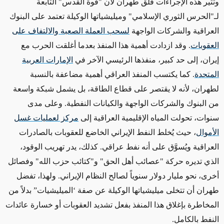
وتثير هذه الإجراءات قلق طهران لأن
"
قوة القدس
"
التابعة
لـ"الحرس الثوري الإسلامي
"
وميليشياتها الوكيلة تعتمد على البنوك
العراقية والشركات الواجهة
لسحب العملة الصعبة والالتفاف على
العقوبات
. وقد ازدادت أهمية هذا المنفذ بعدما أغلقت الحرب مع
إيران، إلى حد كبير، منفذها الرئيسي الآخر في
الإمارات العربية
المتحدة
.
كما يكتسب المنفذ العراقي أهمية مضاعفة بالنسبة
لطهران، لأنه لا يقتصر على قطاع الطاقة، بل يشمل شبكة واسعة
من البنوك والشركات الواجهة والكيانات النفطية
.
وعلى مدى
سنوات، تحولت المياه الإقليمية العراقية إلى
مركز لعمليات غسل
الأموال
، حيث يُخلط النفط الإيراني الخاضع للعقوبات بالصادرات
العراقية ويُسوَّق على أنه نفط عراقي. كذلك، يدر تهريب الوقود،
الذي تديره حركة "عصائب أهل الحق" و"كتائب حزب الله" وفصائل
أخرى، نحو مليار دولار سنوياً لصالح النظام الإيراني
.
ولهذا، تفضل
طهران أن تتخلى ميليشياتها الوكيلة عن صفة
‘
الميليشيات
”
بدلاً من
المخاطرة بإغلاق هذا المنفذ بفعل تشديد العقوبات أو خسارة عائدات
النفط بالكامل
.