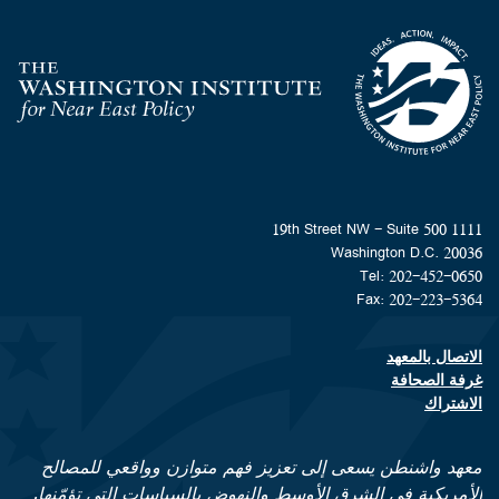
Homepage
1111 19th Street NW - Suite 500
Washington D.C. 20036
Tel: 202-452-0650
Fax: 202-223-5364
الاتصال بالمعهد
Footer contact links
غرفة الصحافة
الاشتراك
معهد واشنطن يسعى إلى تعزيز فهم متوازن وواقعي للمصالح
الأمريكية في الشرق الأوسط والنهوض بالسياسات التي تؤمّنها.