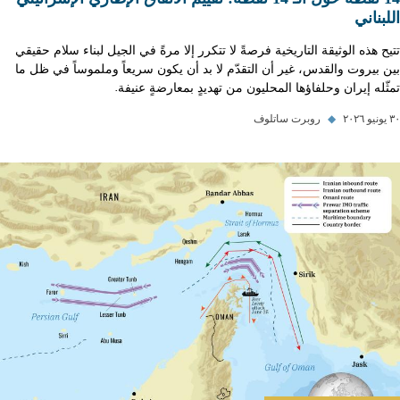
اللبناني
تتيح هذه الوثيقة التاريخية فرصةً لا تتكرر إلا مرةً في الجيل لبناء سلام حقيقي
بين بيروت والقدس، غير أن التقدّم لا بد أن يكون سريعاً وملموساً في ظل ما
تمثّله إيران وحلفاؤها المحليون من تهديدٍ بمعارضةٍ عنيفة.
٣٠ يونيو ٢٠٢٦
◆
روبرت ساتلوف