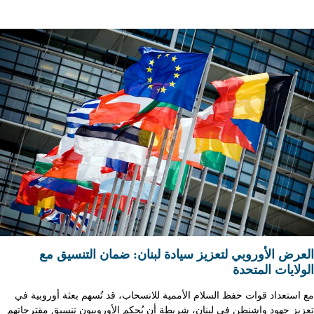
العرض الأوروبي لتعزيز سيادة لبنان: ضمان التنسيق مع
الولايات المتحدة
مع استعداد قوات حفظ السلام الأممية للانسحاب، قد تُسهم بعثة أوروبية في
تعزيز جهود واشنطن في لبنان، شريطة أن يُحكم الأوروبيون تنسيق مقترحاتهم