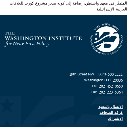
المتميّز في معهد واشنطن، إضافة إلى كونه مدير مشروع كورت للعلاقات
العربية-الإسرائيلية.
Homepage
1111 19th Street NW - Suite 500
Washington D.C. 20036
Tel: 202-452-0650
Fax: 202-223-5364
الاتصال بالمعهد
Footer contact links
غرفة الصحافة
الاشتراك