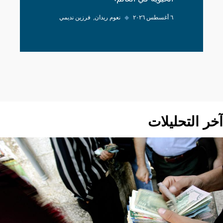
٦ أغسطس ٢٠٢٦
◆
نعوم ريدان
فرزين نديمي
آخر التحليلات