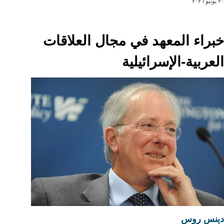
٣٠ يونيو ٢٠٢٦
خبراء المعهد في مجال العلاقات
العربية-الإسرائيلية
دينس روس