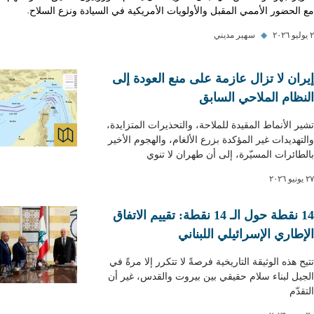
مع الحضور الأممي المقبل والأولويات الأمريكية في السيادة ونزع السلاح.
٢ يوليو ٢٠٢٦
◆
سهير مديني
إيران لا تزال عازمة على منع العودة إلى
النظام الملاحي السابق
تشير الأنماط المقيدة للملاحة، والتحذيرات المتزايدة،
والتهديدات غير المؤكدة بزرع الألغام، والهجوم الأخير
APS & GRAPHICS
بالطائرات المسيّرة، إلى أن طهران لا تنوي
٢٧ يونيو ٢٠٢٦
14 نقطة حول الـ 14 نقطة: تقييم الاتفاق
الإطاري الإسرائيلي اللبناني
تتيح هذه الوثيقة التاريخية فرصةً لا تتكرر إلا مرةً في
الجيل لبناء سلام حقيقي بين بيروت والقدس، غير أن
التقدّم