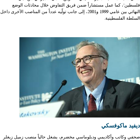
فلسطين"، كما عمل مستشاراً ضمن فريق التفاوض خلال محادثات الوضع
النهائي بين عامي 1999 و2001، إلى جانب تولّيه عدداً من المناصب الأخرى داخل
السلطة الفلسطينية.
ديفيد ماكوفسكي
صحفي وكاتب وأكاديمي ودبلوماسي مخضرم، يشغل حالياً منصب زميل زيغلر