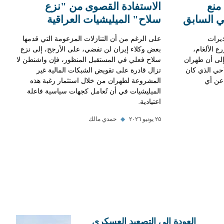
منع
الاستفادة القصوى من "نزع
حي السابق
سلاح" الميليشيات العراقية
ذيرات
على الرغم من أن التنازلات المزعومة التي قدمها
ع الألغام،
بعض وكلاء إيران لن تفضي، على الأرجح، إلى نزع
 إلى أن طهران
سلاح فعلي في المستقبل المنظور، فإن واشنطن لا
لاحي الذي كان
تزال قادرة على تقويض الشبكات المالية غير
عن أي
المشروعة لطهران من خلال استثمار رغبة هذه
الميليشيات في أن تُعامل كجهات سياسية فاعلة
اعتيادية.
٢٥ يونيو ٢٠٢٦
◆
حمدي مالك
العودة إلى التصعيد العسكري