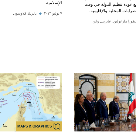
الإسلامية.
نع عودة تنظيم الدولة في وقت
طرابات المحلية والإقليمية.
٧ يوليو ٢٠٢٦
◆
پاتريك كلاوسون
يفورا مارغولين
غابرييل واين
MAPS & GRAPHICS