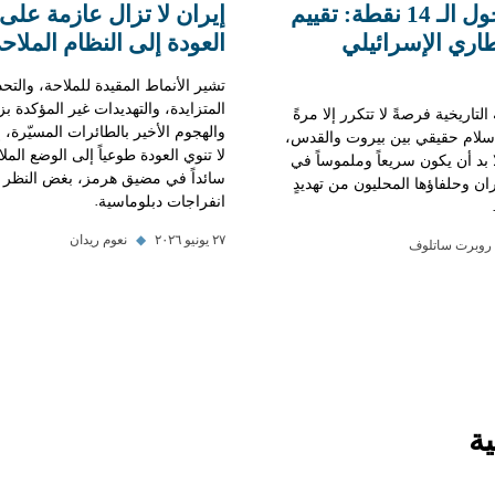
14 نقطة حول الـ 14 نقطة: تقييم
إيران لا تزال عازمة على 
إطاري الإسرائيلي
العودة إلى النظام الملا
تشير الأنماط المقيدة للملاحة، والتح
المتزايدة، والتهديدات غير المؤكدة بزر
 التاريخية فرصةً لا تتكرر إلا مرةً
والهجوم الأخير بالطائرات المسيّرة،
 سلام حقيقي بين بيروت والقدس،
لا تنوي العودة طوعياً إلى الوضع الم
لا بد أن يكون سريعاً وملموساً في
سائداً في مضيق هرمز، بغض النظر 
ران وحلفاؤها المحليون من تهديدٍ
انفراجات دبلوماسية.
٢٧ يونيو ٢٠٢٦
◆
نعوم ريدان
روبرت ساتلوف
ة