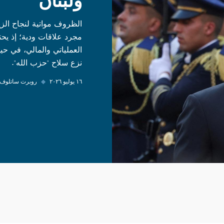
ولبنان
الظروف مواتية لنجاح الزي
مجرد علاقات ودية؛ إذ يح
العملياتي والمالي، في ح
نزع سلاح "حزب الله".
١٦ يوليو ٢٠٢٦
◆
روبرت ساتلوف