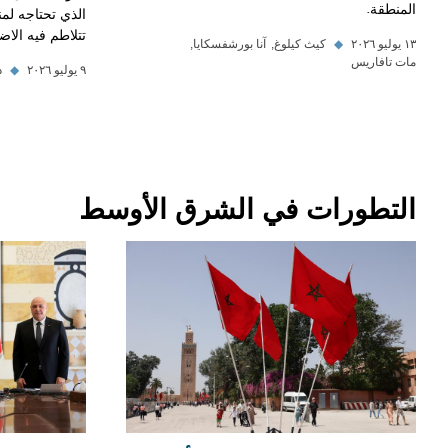
المنطقة.
الذي تحتاجه لم
تتلاطم فيه الاض
١٣ يوليو ٢٠٢٦
◆
كيث كيلوغ
آنا بورشفسكايا
مات تافاريس
٩ يوليو ٢٠٢٦
◆
د
التطورات في الشرق الأوسط