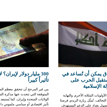
اق يمكن أن تُساعد في
300 مليار دولار لإيران؟ ل
تقبل الحرب على
تأثيراً كبيراً
ة الإسلامية
من غير المرجح أن تتحقق معظم الم
المتوقعة التي تتحدث عنها مذكرة التف
أولويات الملحّة الأخرى والنهاية
الولايات المتحدة وإيران، كما يُستبع
لتحالف، تُمثّل زيارة الزيدي فرصةً
تأثير اقتصادي أو سياسي ملموس دا
صول بغداد على الدعم المستهدف