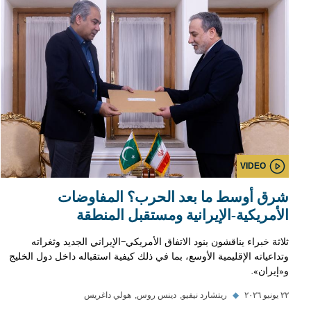
VIDEO
شرق أوسط ما بعد الحرب؟ المفاوضات
الأمريكية-الإيرانية ومستقبل المنطقة
ثلاثة خبراء يناقشون بنود الاتفاق الأمريكي-الإيراني الجديد وثغراته
وتداعياته الإقليمية الأوسع، بما في ذلك كيفية استقباله داخل دول الخليج
و«إيران».
٢٢ يونيو ٢٠٢٦
◆
ريتشارد نيفيو
دينس روس
هولي داغريس