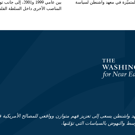
متميّزة في معهد واشنطن لسياسة
بين عامي 1999 و2001، إلى
المناصب الأخرى داخل السلطة الفلس
د واشنطن يسعى إلى تعزيز فهم متوازن وواقعي للمصالح الأمريكية 
وسط والنهوض بالسياسات التي تؤمّنها.