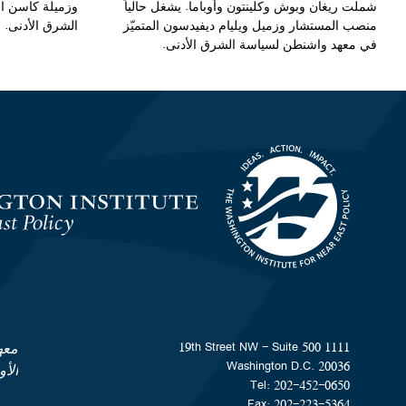
شملت ريغان وبوش وكلينتون وأوباما. يشغل حالياً
وزميلة كاسن ال
منصب المستشار وزميل ويليام ديفيدسون المتميّز
الشرق الأدنى.
في معهد واشنطن لسياسة الشرق الأدنى.
Homepage
1111 19th Street NW - Suite 500
معه
Washington D.C. 20036
الأ
Tel: 202-452-0650
Fax: 202-223-5364