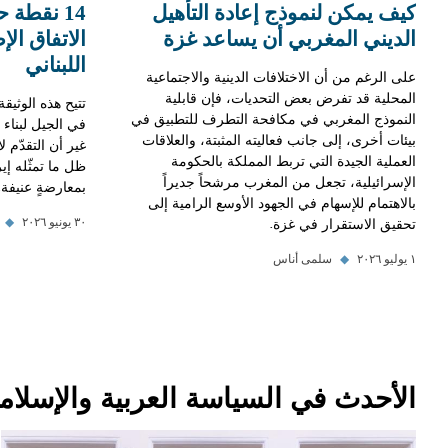
كيف يمكن لنموذج إعادة التأهيل
الديني المغربي أن يساعد غزة
الاتفاق ال
اللبناني
على الرغم من أن الاختلافات الدينية والاجتماعية
المحلية قد تفرض بعض التحديات، فإن قابلية
تتيح هذه الوثيقة
النموذج المغربي في مكافحة التطرف للتطبيق في
في الجيل لبناء
بيئات أخرى، إلى جانب فعاليته المثبتة، والعلاقات
غير أن التقدّم 
العملية الجيدة التي تربط المملكة بالحكومة
ظل ما تمثّله إي
الإسرائيلية، تجعل من المغرب مرشحاً جديراً
بمعارضةٍ عنيفة.
بالاهتمام للإسهام في الجهود الأوسع الرامية إلى
تحقيق الاستقرار في غزة.
٣٠ يونيو ٢٠٢٦
◆
١ يوليو ٢٠٢٦
◆
سلمى أناس
الأحدث في السياسة العربية والإسلامي