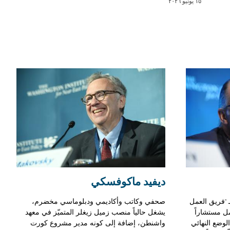
١٥ يونيو ٢٠٢٦
ديفيد ماكوفسكي
 "فريق العمل
صحفي وكاتب وأكاديمي ودبلوماسي مخضرم،
ل مستشاراً
يشغل حالياً منصب زميل زيغلر المتميّز في معهد
وضع النهائي
واشنطن، إضافة إلى كونه مدير مشروع كورت