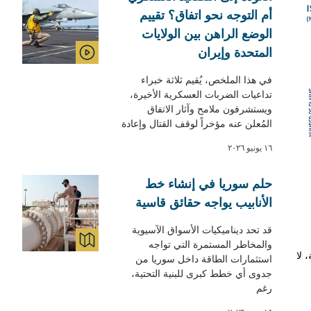
أم التوجه نحو اتفاق؟ تقييم
الوضع الراهن بين الولايات
المتحدة وإيران
VIDEO
في هذا الملخص، يُقيم ثلاثة خبراء
تداعيات الضربات العسكرية الأخيرة،
ويستشرفون ملامح وآثار الاتفاق
المُعلن عنه مؤخراً لوقف القتال وإعادة
١٦ يونيو ٢٠٢٦
حلم سوريا في إنشاء خط
الأنابيب يواجه حقائق قاسية
قد تحد ديناميكيات الأسواق الآسيوية
والمخاطر المستمرة التي تواجه
MAPS & GRAPHICS
 لا
استثمارات الطاقة داخل سوريا من
جدوى أي خطط كبرى للبنية التحتية،
رغم