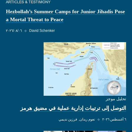
ARTICLES & TESTIMONY
Hezbollah’s Summer Camps for Junior Jihadis Pose
a Mortal Threat to Peace
David Schenker
◆
٠٦‏/٠٨‏/٢٠٢٦
تحليل موجز
التوصل إلى ترتيبات إدارية عملية في مضيق هرمز
٦ أغسطس ٢٠٢٦
◆
نعوم ريدان
فرزين نديمي