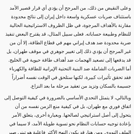
وعلى النقيض من ذلك، من المرجح أن يؤدي أي قرار قصير الأمد
باستئناف ضربات عسكرية واسعة داخل إيران إلى نتائج محدودة
مقارنة بالأهداف المرجوة، في ظل الظروف الاستراتيجية الحالية
للنظام وطبيعة حساباته. فعلى سبيل المثال، قد يقترح البعض تنفيذ
ضربة محدودة ضد هدف إيراني مهم في قطاع الطاقة، إلا أن من
غير المرجح أن يؤدي ذلك إلى تغيير جوهري في موقف طهران، بل
قد يدفعها إلى تصعيد الهجمات ضد أهداف طاقة حيوية في الخليج.
أما الضربات الشاملة ضد البنية التحتية الإيرانية للطاقة والكهرباء
فقد تحقق تأثيرات كبيرة، لكنها ستلحق في الوقت نفسه أضراراً
جسيمة بالسكان وتزيد من تعقيد مرحلة ما بعد النزاع
.
وبالتالي، لا يتمثل التحدي الأساسي بالضرورة في كيفية التوصل إلى
اتفاق فوري مع طهران، بل في كيفية منع الزمن نفسه من أن
يتحول إلى أصل استراتيجي لصالحها. وبعبارة أخرى، يتعلق الأمر
بإعادة توجيه حسابات النظام نحو تسوية طويلة الأمد، لا سيما في
الملف النووي. ومن هنا، قد يكون النهج الأكثر فاعلية هو تبني صبر