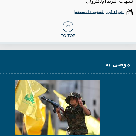
تنبيهات البريد الإلكتروني
خبراء في [القضية / المنطقة]
TO TOP
موصى به