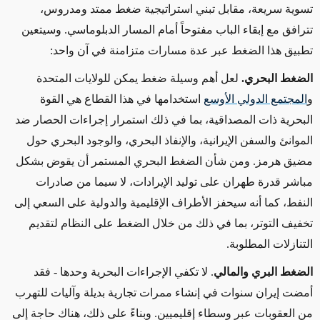
تسوية سريعة، مقابل تبني استراتيجية ضغط ممتد ومدروس،
تترافق مع إبقاء الباب مفتوحاً أمام المسار الدبلوماسي
.
وسيتعين
تطبيق هذا الضغط عبر عدة مسارات متزامنة في آن واحد
:
الضغط البحري.
لعل أهم وسيلة ضغط يمكن للولايات المتحدة
و
المجتمع الدولي الأوسع
استخدامها في هذا القطاع هي القوة
البحرية ذات المصداقية، بما في ذلك استمرار إجراءات الحصار ضد
الموانئ والسفن الإيرانية، والإنفاذ البحري، والوجود البحري حول
مضيق هرمز. ومن شأن الضغط البحري المستمر أن يقوض بشكل
مباشر قدرة طهران على توليد الإيرادات، لا سيما من صادرات
النفط، كما أنه سيحفز الأطراف الإقليمية والدولية على السعي إلى
تخفيف التوتر، بما في ذلك من خلال الضغط على النظام لتقديم
التنازلات المطلوبة
.
الضغط البري والمالي
. لا تكفي الإجراءات البحرية وحدها
-
فقد
أمضت إيران سنوات في إنشاء ممرات تجارية بديلة وآليات للتهرب
من العقوبات عبر وسطاء إقليميين. وبناءً على ذلك، هناك حاجة إلى