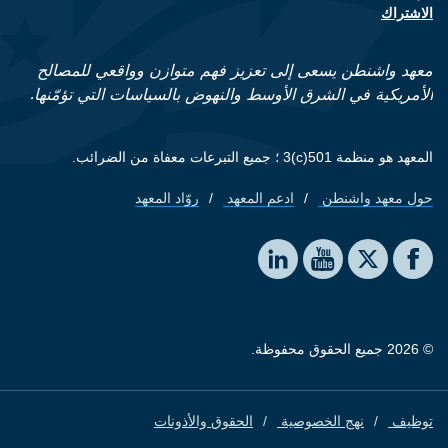
الاشتراك
معهد واشنطن يسعى إلى تعزيز فهم متوازن وواقعي للمصالح
الأمريكية في الشرق الأوسط والنهوض بالسياسات التي تؤمّنها.
المعهد هو منظمة 501(c)3 ؛ جميع التبرعات معفاة من الضرائب.
حول معهد واشنطن
ادعم المعهد
روّاد المعهد
Footer quick links
Social media
The Washington Institute on LinkedIn
The Washington Institute on YouTube
The Washington Institute on Facebook
The Washington Institute on X
© 2026 جميع الحقوق محفوظة.
توظيف
نهج الخصوصية
الحقوق والأذونات
Footer