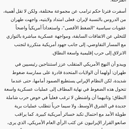
أسفرت فترتا حكم ترامب عن مجموعة مختلفة، ولكن لا تقل أهمية،
من الدروس بالنسبة لإيران. فعلى امتداد ولايتيه، واجهت طهران
عقوبات سياسية "الضغط الأقصى"، واستعداداً أمريكياً واضحاً
للتخلي عن الاتفاقات السابقة، ومواجهة عسكرية مباشرة بالتوازي
مع المسار التفاوضي، إلى جانب جهود أمريكية متكررة لتجنب
الانزلاق إلى حرب إقليمية واسعة النطاق
.
ويبدو أن النهج الأمريكي المتقلب عزز استنتاجين رئيسيين في
طهران: أولهما أن الولايات المتحدة قادرة على ممارسة ضغوط
شديدة، لكن النظام الإيراني يستطيع الصمود أمامها، حتى عندما
تتحول هذه الضغوط في نهاية المطاف إلى عمليات عسكرية واسعة
النطاق؛ وثانيهما أن واشنطن لا ترغب فعلياً في خوض حرب شاملة
جديدة في الشرق الأوسط، ولا سيما حرباً تتطلب عمليات برية
طويلة الأمد مع احتمال تكبد خسائر أمريكية كبيرة. كما يراقب
صانعو القرار الإيرانيون عن كثب الرأي العام الأمريكي، الذي يرى،