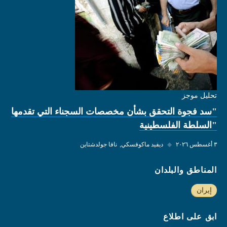
تحليل موجز
"سد فجوة التحقق بشأن مخصصات السجناء التي تقدمها
"السلطة الفلسطينية
٣ أغسطس ٢٠٢٦
◆
ديفيد ماكوفسكي
نافا جولدشتاين
المناطق والبلدان
إيران
ابق على اطلاع