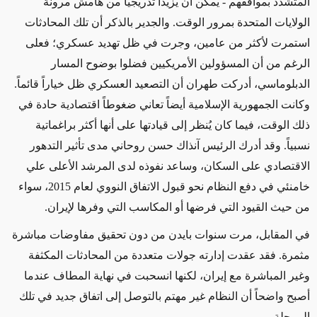
المتشدد بمواقفهم
-
يمكن أن يزيدا تدريجياً من هامش مرونة
الولايات المتحدة بمرور الوقت. والجدير بالذكر أن تلك المحادثات
استمرت لأكثر من عامين، وجرت في ظل تهديد عسكري؛ فعلى
الرغم من أن المسؤولين الأمريكيين فضلوا بوضوح المسار
الدبلوماسي، أدركت طهران أن التصعيد العسكري ظل خياراً قائماً.
وكانت الجمهورية الإسلامية أيضاً تعاني ضغوطاً اقتصادية حادة في
ذلك الوقت، فيما كان يُنظر إلى قيادتها على أنها أكثر براغماتية
نسبياً. وقد أدرك الرئيس آنذاك حسن روحاني مدى تأثير التدهور
الاقتصادي على السكان، وساعد نفوذه لدى المرشد الأعلى علي
خامنئي في دفع النظام نحو قبول الاتفاق النووي لعام 2015، سواء
من حيث القيود التي فرضها أو المكاسب التي وفرها لإيران
.
في المقابل، مرت سنوات بايدن من دون تحقيق مفاوضات مباشرة
مثمرة. فقد عقدت إدارته جولات متعددة من المحادثات المكثفة
وغير المباشرة مع إيران، لكنها انسحبت في نهاية المطاف عندما
أصبح واضحاً أن النظام غير مهتم بالتوصل إلى اتفاق جديد في تلك
المرحلة
.