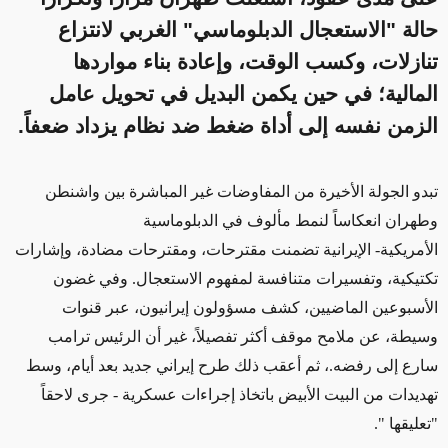
حالة "الاستعجال الدبلوماسي" الغربي لانتزاع
تنازلات، وكسب الوقت، وإعادة بناء مواردها
المالية؛ في حين يكمن البديل في تحويل عامل
الزمن نفسه إلى أداة ضغط ضد نظام يزداد ضعفاً.
تبدو الجولة الأخيرة من المفاوضات غير المباشرة بين واشنطن
وطهران انعكاساً لنمط مألوف في الدبلوماسية
الأمريكية
-
الإيرانية
تضمنت
مقترحات، ومقترحات مضادة، وإشارات
تكتيكية، وتفسيرات متنافسة لمفهوم الاستعجال. وفي غضون
الأسبوعين الماضيين، كشف مسؤولون إيرانيون، عبر قنوات
وسيطة، عن ملامح موقف أكثر تفصيلاً، غير أن الرئيس ترامب
سارع إلى رفضه
.
، ثم أعقب ذلك طرح إيراني جديد بعد أيام، وسط
تهديدات من البيت الأبيض باتخاذ إجراءات عسكرية - جرى لاحقاً
"تعليقها
".