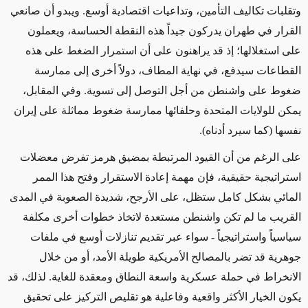
وتقلبات تكاليف التأمين، وتداعيات اقتصادية أوسع. ويبدو أن صانعي
القرار في طهران يدركون جيداً هذه النقطة الحساسة، ويعملون
على استغلالها؛ إذ قد يراهنون على أن استمرار الضغط على هذه
القطاعات سيدفع، في نهاية المطاف، دولاً أخرى إلى ممارسة
ضغوط على واشنطن من أجل التوصل إلى تسوية. وفي المقابل،
يمكن للولايات المتحدة وحلفائها ممارسة ضغوط مماثلة على إيران
نفسها (كما سيرد أدناه)
.
على الرغم من أن القيود المرتبطة بمضيق هرمز تفرض معضلات
استراتيجية حقيقية، فإن مهمة إعادة الاستقرار وفتح هذا الممر
المائي بشكل كامل ستظل، على الأرجح، شديدة الصعوبة في المدى
القريب ما لم تكن واشنطن مستعدة لاتخاذ خطوات أخرى مكلفة
سياسياً واستراتيجياً
-
سواء عبر تقديم تنازلات أوسع في ملفات
جوهرية قد تضر بالمصالح الأمريكية طويلة الأمد، أو من خلال
الانخراط في حملة عسكرية واسعة النطاق ومعقدة للغاية. لذلك، قد
يكون الخيار الأكثر واقعية وفاعلية هو تقليص التركيز على تحقيق