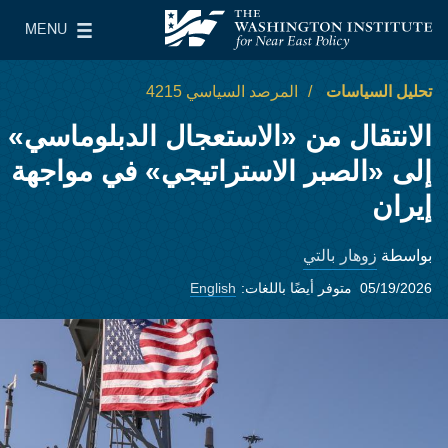
Skip to main content
MENU
معهد واشنطن لسياسات الشرق الأدنى
le Main Menu
تحليل السياسات
المرصد السياسي 4215
الانتقال من «الاستعجال الدبلوماسي»
إلى «الصبر الاستراتيجي» في مواجهة
إيران
زوهار بالتي
بواسطة
05/19/2026
متوفر أيضًا باللغات:
English