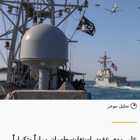
تحليل موجز
على مدى عقود، استغلت طهران مراراً وتكراراً