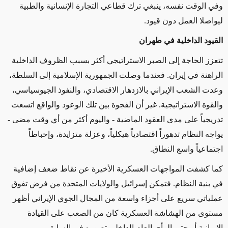
وفي الوقت نفسه، ينبغي ترك قطاعي التجارة الإنسانية والطبية
ليواصلا العمل دون قيود
.
القيود الداخلية في طهران
تتعزز الحاجة إلى الصبر الاستراتيجي أكثر بسبب الظروف الداخلية
الراهنة في إيران. فعندما وصلت الجمهورية الإسلامية إلى السلطة،
وعدت الشعب الإيراني بالازدهار الاقتصادي، والنفوذ الجيوسياسي،
والقوة الاستراتيجية. غير أن الفجوة بين تلك الوعود والواقع اتسعت
تدريجياً على مدى العقود الماضية
-
واليوم أكثر من أي وقت مضى
-
يواجه النظام تدهوراً اقتصادياً هيكلياً، وعزلة متزايدة، وإحباطاً
اجتماعياً واسع النطاق
.
كما كشفت المواجهات العسكرية الأخيرة عن نقاط ضعف إضافية
في بنية النظام. فتمكن إسرائيل والولايات المتحدة من فرض تفوق
عملياتي سريع على أجزاء واسعة من المجال الجوي الإيراني أظهر
مستوى من الهشاشة العسكرية كان من الصعب على القيادة
الإيرانية أو حتى الرأي العام الداخلي تصوره في السابق
.