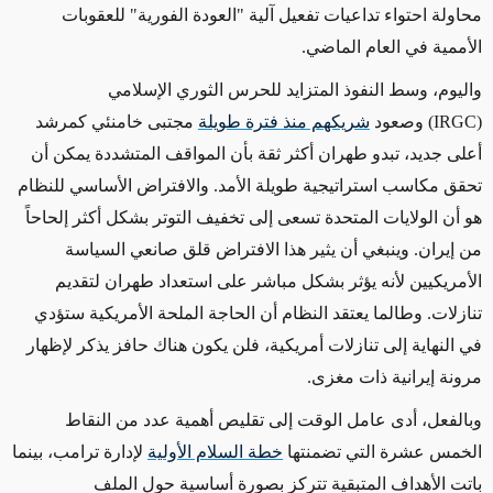
محاولة احتواء تداعيات تفعيل آلية "العودة الفورية" للعقوبات
الأممية في العام الماضي
.
واليوم، وسط النفوذ المتزايد للحرس الثوري الإسلامي
(IRGC)
وصعود
شريكهم منذ فترة طويلة
مجتبى خامنئي كمرشد
أعلى جديد، تبدو طهران أكثر ثقة بأن المواقف المتشددة يمكن أن
تحقق مكاسب استراتيجية طويلة الأمد. والافتراض الأساسي للنظام
هو أن الولايات المتحدة تسعى إلى تخفيف التوتر بشكل أكثر إلحاحاً
من إيران. وينبغي أن يثير هذا الافتراض قلق صانعي السياسة
الأمريكيين لأنه يؤثر بشكل مباشر على استعداد طهران لتقديم
تنازلات. وطالما يعتقد النظام أن الحاجة الملحة الأمريكية ستؤدي
في النهاية إلى تنازلات أمريكية، فلن يكون هناك حافز يذكر لإظهار
مرونة إيرانية ذات مغزى
.
وبالفعل، أدى عامل الوقت إلى تقليص أهمية عدد من النقاط
الخمس عشرة التي تضمنتها
خطة السلام الأولية
لإدارة ترامب، بينما
باتت الأهداف المتبقية تتركز بصورة أساسية حول الملف