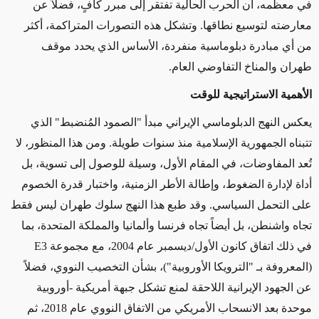
في معظمه، أن الحرب الحالية تفتقر إلى مبرر كافٍ، فضلاً عن
معارضته لتوسيع نطاقها. وتشكل هذه التصورات المتراكمة، أكثر
من أي مبادرة دبلوماسية منفردة، الأساس الذي يحدد موقف
طهران والمناخ التفاوضي العام
.
الأهمية الاستراتيجية للوقت
يعكس النهج الدبلوماسي الإيراني مبدأ "الصمود المُنضبط" الذي
تتبناه الجمهورية الإسلامية منذ سنوات طويلة. ومن هذا المنظور، لا
تُعد المفاوضات، في المقام الأول، وسيلة للوصول إلى تسوية، بل
أداة لإدارة الضغوط، وإطالة الأطر الزمنية، واختبار قدرة الخصوم
على التحمل السياسي. وقد طبع هذا النهج سلوك طهران ليس فقط
تجاه واشنطن، بل أيضاً تجاه فرنسا وألمانيا والمملكة المتحدة، بما
في ذلك اتفاق كانون الأول/ديسمبر عام 2004، مع مجموعة
E3
(المعروفة بـ "الترويكا الأوروبية")، بشأن التخصيب النووي، فضلاً
عن الجهود الإيرانية اللاحقة لمنع تشكل جبهة أمريكية
-
أوروبية
موحدة بعد الانسحاب الأمريكي من الاتفاق النووي عام 2018، ثم