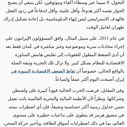
التحول، لا سيما عبر وسطاء أكفاء وموثوقين، لكن ينبغي أن يصبح
الحوار نفسه أكثر هدوءاً، وأقل علنية، وأقل اندفاعاً في ردود الفعل.
فالهدف الاستراتيجي ليس إنهاء الدبلوماسية، بل إعادة تشكيل إدراك
طهران لعامل الوقت
.
في عام 2011، على سبيل المثال، وافق المسؤولون الإيرانيون على
إجراء محادثات سرية وموضوعية وغير مباشرة في عُمان فقط بعد
أن أدى الضغط المطول للعقوبات إلى تقليص هامش المناورة
الاقتصادية للنظام بشكل كبير. ولا تزال تلك التجربة وثيقة الصلة
بالواقع الحالي، خصوصاً أن
نقاط الضعف الاقتصادية البنيوية في
إيران
أصبحت اليوم أكثر عمقاً واتساعاً
.
وفي المقابل، فرضت الحرب الحالية قيوداً كبيرة على واشنطن
وشركائها. ونظراً لأن الأنظمة المالية والبحرية العالمية باتت تعمل
ضمن جداول زمنية أكثر حساسية وضيقاً، فإن أي اضطراب ممتد
في مضيق هرمز
قد
ينطوي على تداعيات خطيرة على مستوى
العالم، بما في ذلك اضطرابات أسواق الطاقة، وتأخير حركة الشحن،