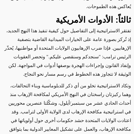
يُعاكس هذه الطموحات
.
ثالثاً: الأدوات الأمريكية
تفتقر الاستراتيجية إلى التفاصيل حول كيفية تنفيذ هذا النهج الجديد،
إذ تُركز بصورة عامة على الخيارات الميدانية القاضية بتصفية
الإرهابيين. فإذا ضرب الإرهابيون الولايات المتحدة أو مواطنيها، يُحذّر
الرئيس ترامب: "سنجدكم وسنقضي عليكم." وتحضر العقوبات
وإنفاذ القانون وإجراءات الهجرة بوصفها أدوات في المواجهة. لكن
الوثيقة لا تتجاوز هذه الخطوط في رسم مسار نحو النجاح
.
وتكاد الاستراتيجية تخلو من أي ذكر للدبلوماسية وبناء التحالفات،
وهما ركيزتان راسختان في النهج الأمريكي لمكافحة الإرهاب منذ
أحداث الحادي عشر من سبتمبر/أيلول، وشكّلتا عنصرين محوريين
في استراتيجية مكافحة الإرهاب لدى الولاية الأولى لترامب. وقد
اعتادت الولايات المتحدة حشد حكومات أخرى حول أولوياتها في
مكافحة الإرهاب، والعمل على تشكيل المعايير الدولية بما يتوافق