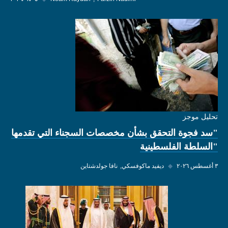
تحليل موجز
"سد فجوة التحقق بشأن مخصصات السجناء التي تقدمها
"السلطة الفلسطينية
٣ أغسطس ٢٠٢٦
◆
ديفيد ماكوفسكي
نافا جولدشتاين