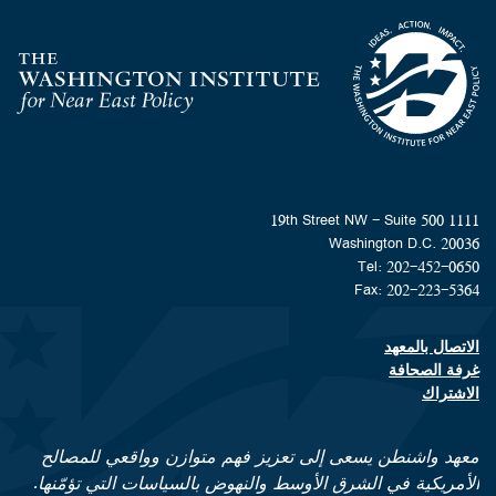
Homepage
1111 19th Street NW - Suite 500
Washington D.C. 20036
Tel: 202-452-0650
Fax: 202-223-5364
الاتصال بالمعهد
Footer contact links
غرفة الصحافة
الاشتراك
معهد واشنطن يسعى إلى تعزيز فهم متوازن وواقعي للمصالح
الأمريكية في الشرق الأوسط والنهوض بالسياسات التي تؤمّنها.