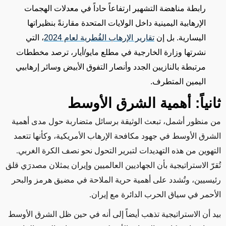
رابطة مناهضة التشهير ارتفاعاً حاداً في معدلات الهجمات
الإرهابية اليمينية داخل الولايات المتحدة مقارنةً بنظيراتها
اليسارية. بل إن
تقارير الإرهاب القُطرية لعام 2024
، التي
نشرتها وزارة الخارجية في مطلع مايو/أيار، ترصد مخططات
مرتبطة بالنازيين الجدد وأنصار التفوق الأبيض وسائر إرهابيي
اليمين المتطرف
.
ثانياً: أهمية الشرق الأوسط
من منظور أشمل، تبعث الوثيقة برسائل متضاربة حول مدى أهمية
الشرق الأوسط في جهود مكافحة الإرهاب الأمريكية، وكأنها تتعمد
التهوين من هذه التهديدات لتبرير التحول نحو نصف الكرة الغربي.
تُقرّ الاستراتيجية بأن الجهاديين العالميين وإيران يمثلان مصدرَي قلق
رئيسيين، وتُشدد على أهمية حرية الملاحة في مضيق هرمز والبحر
الأحمر في سياق الحرب الدائرة مع إيران
.
بيد أن الاستراتيجية تذهب أيضاً إلى أنه في حين ظل الشرق الأوسط