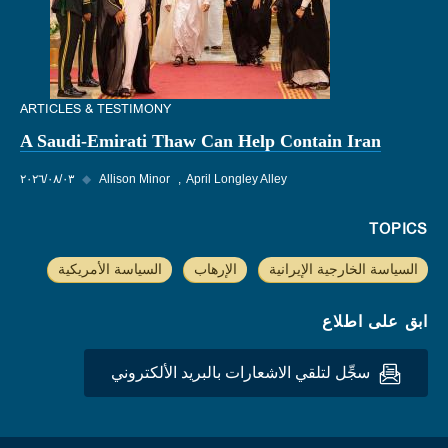
ARTICLES & TESTIMONY
A Saudi-Emirati Thaw Can Help Contain Iran
April Longley Alley
Allison Minor
◆
٠٣‏/٠٨‏/٢٠٢٦
TOPICS
السياسة الخارجية الإيرانية
الإرهاب
السياسة الأمريكية
ابق على اطلاع
سجِّل لتلقي الاشعارات بالبريد الألكتروني