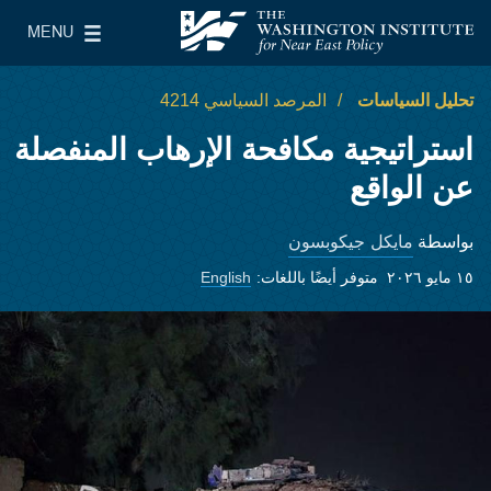
Skip to main content
MENU
معهد واشنطن لسياسات الشرق الأدنى
le Main Menu
تحليل السياسات
المرصد السياسي 4214
استراتيجية مكافحة الإرهاب المنفصلة
عن الواقع
مايكل جيكوبسون
بواسطة
١٥ مايو ٢٠٢٦
متوفر أيضًا باللغات:
English