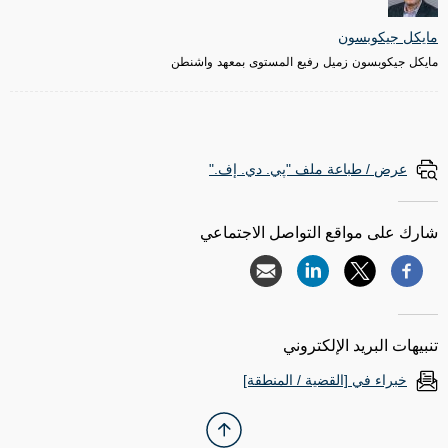
مايكل جيكوبسون
مايكل جيكوبسون زميل رفيع المستوى بمعهد واشنطن
عرض / طباعة ملف "پي. دي. إف."
شارك على مواقع التواصل الاجتماعي
تنبيهات البريد الإلكتروني
خبراء في [القضية / المنطقة]