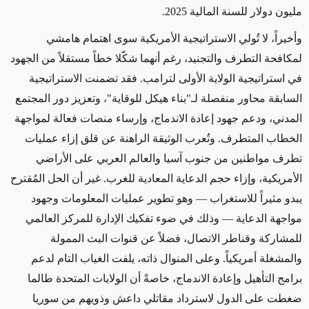
مليون دولار للسنة المالية 2025
.
وأخيراً، لا تُولي الاستراتيجية الأمريكية سوى اهتمام هامشي
لمكافحة التطرف والتجنيد، رغم أنهما شكّلا خطاً مستقلاً من الجهود
في استراتيجية الولاية الأولى لترامب. فقد تضمنت الاستراتيجية
السابقة محاور منفصلة لـ"بناء هيكل للوقاية"، وتعزيز دور المجتمع
المدني، ودعم جهود إعادة الاندماج، وإرساء منصات فعالة لمواجهة
الخطاب المتطرف. وتُعرب الوثيقة الراهنة عن قلق إزاء عمليات
تطرف مواطنين من جنوب آسيا والعالم العربي على الأراضي
الأمريكية، وإزاء حجم الدعاية المعادية للغرب. غير أن الحل المُقترح
يبدو مثيراً للاستغراب — وهو تطوير عمليات المعلومات وجهود
مواجهة الدعاية — وذلك في ضوء تفكيك الإدارة للمركز العالمي
للمشاركة وقناطر الاتصال، فضلاً عن قنوات البث الممولة
والمشغلة أمريكياً. وعلى المنوال ذاته، يلفت الغياب التام لدعم
برامج التأهيل وإعادة الاندماج، خاصةً أن الولايات المتحدة طالما
ضغطت على الدول لاسترداد مقاتلي داعش وذويهم من سوريا