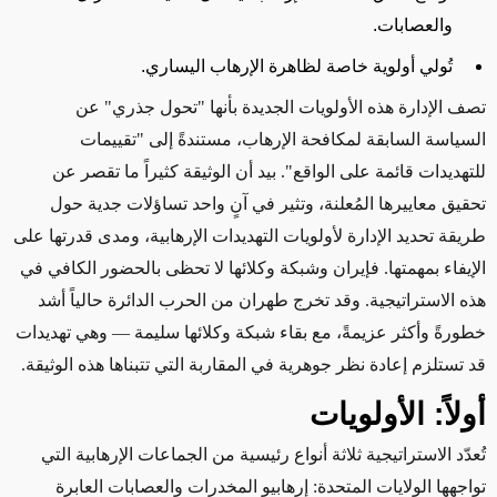
والعصابات
.
تُولي أولوية خاصة لظاهرة الإرهاب اليساري
.
تصف الإدارة هذه الأولويات الجديدة بأنها "تحول جذري" عن
السياسة السابقة لمكافحة الإرهاب، مستندةً إلى "تقييمات
للتهديدات قائمة على الواقع". بيد أن الوثيقة كثيراً ما تقصر عن
تحقيق معاييرها المُعلنة، وتثير في آنٍ واحد تساؤلات جدية حول
طريقة تحديد الإدارة لأولويات التهديدات الإرهابية، ومدى قدرتها على
الإيفاء بمهمتها. فإيران وشبكة وكلائها لا تحظى بالحضور الكافي في
هذه الاستراتيجية. وقد تخرج طهران من الحرب الدائرة حالياً أشد
خطورةً وأكثر عزيمةً، مع بقاء شبكة وكلائها سليمة — وهي تهديدات
قد تستلزم إعادة نظر جوهرية في المقاربة التي تتبناها هذه الوثيقة
.
أولاً: الأولويات
تُعدّد الاستراتيجية ثلاثة أنواع رئيسية من الجماعات الإرهابية التي
تواجهها الولايات المتحدة: إرهابيو المخدرات والعصابات العابرة