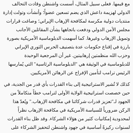
مع قيمها. فعلى سبيل المثال، أسست واشنطن وقادت التحالف
الدولي لهزيمة داعش الذي يضم تسعين عضواً؛ وأنشأت وتولت إدارة
منتديات دولية مكرسة لمكافحة الإرهاب الإيراني؛ وصاغت قرارات
مجلس الأمن الدولي ودفعت باتجاهها بشأن المقاتلين الأجانب
وتمويل الإرهاب وغيرها. كما أسهمت الدبلوماسية الأمريكية بصورة
بارزة في إقناع حكومات عدة بتصنيف الحرس الثوري الإيراني
وحزب الله منظمتين إرهابيتين. غير أن المرجعية الوحيدة
للدبلوماسية في الوثيقة هي "الدبلوماسية الرئاسية" التي يُمارسها
الرئيس ترامب لتأمين الإفراج عن الرهائن الأمريكيين
.
كذلك لا تُشير الاستراتيجية إلى بناء القدرات بأي قدر من الجدية، في
حين خصصت استراتيجية الولاية الأولى لترامب خطاً متكاملاً من
الجهود لـ"تعزيز قدرات شركائنا في مكافحة الإرهاب." ويُعدّ هذا
الركن ضرورياً للسياسة الأمريكية في مكافحة الإرهاب نظراً
لمحدودية إمكانيات كثير من هؤلاء الشركاء. وقد ظل بناء القدرات
لسنوات ركيزةً أساسية في جهود واشنطن لتحفيز الشركاء على