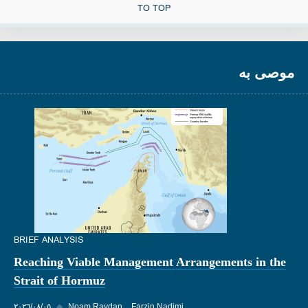
TO TOP
موصى به
BRIEF ANALYSIS
Reaching Viable Management Arrangements in the
Strait of Hormuz
Farzin Nadimi
Noam Raydan
◆
٠٥‏/٠٨‏/٢٠٢٦