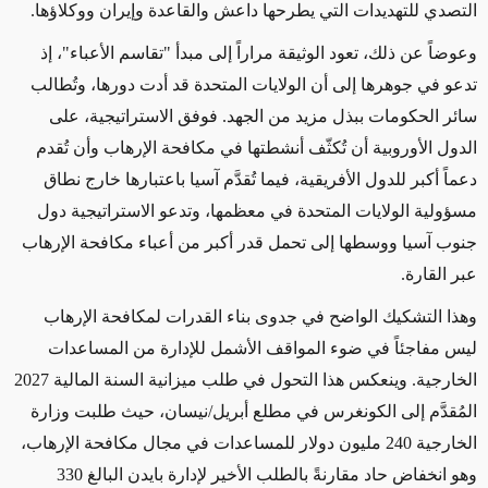
التصدي للتهديدات التي يطرحها داعش والقاعدة وإيران ووكلاؤها
.
وعوضاً عن ذلك، تعود الوثيقة مراراً إلى مبدأ "تقاسم الأعباء"، إذ
تدعو في جوهرها إلى أن الولايات المتحدة قد أدت دورها، وتُطالب
سائر الحكومات ببذل مزيد من الجهد. فوفق الاستراتيجية، على
الدول الأوروبية أن تُكثّف أنشطتها في مكافحة الإرهاب وأن تُقدم
دعماً أكبر للدول الأفريقية، فيما تُقدَّم آسيا باعتبارها خارج نطاق
مسؤولية الولايات المتحدة في معظمها، وتدعو الاستراتيجية دول
جنوب آسيا ووسطها إلى تحمل قدر أكبر من أعباء مكافحة الإرهاب
عبر القارة
.
وهذا التشكيك الواضح في جدوى بناء القدرات لمكافحة الإرهاب
ليس مفاجئاً في ضوء المواقف الأشمل للإدارة من المساعدات
الخارجية. وينعكس هذا التحول في طلب ميزانية السنة المالية 2027
المُقدَّم إلى الكونغرس في مطلع أبريل/نيسان، حيث طلبت وزارة
الخارجية 240 مليون دولار للمساعدات في مجال مكافحة الإرهاب،
وهو انخفاض حاد مقارنةً بالطلب الأخير لإدارة بايدن البالغ 330