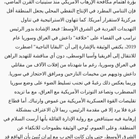
بؤرة اهتمام مكافحة الإرهاب الأمريكي منذ ستينيات القرن الماضي،
فإن التنامي المطرد في الإنتاج النفطي المحلي يجعل المنطقة أقل
مركزيةً لاستقرار أمريكا. كما تتهاون الاستراتيجية في تناول
التهديدات الفردية في الشرق الأوسط؛ فبعد الإشادة بدور الرئيس
ترامب في القضاء على "خلافة" داعش في العراق وسوريا عام
2019، يكتفي الوثيقة بالإشارة إلى أن "البقايا الناجية" اضطرت
للانتقال إلى أفريقيا وآسيا الوسطى، دون أي مناقشة للتهديد الراهن
في العراق وسوريا، رغم ما شهدناه من إفلات الآلاف من مقاتلي
داعش وذويهم من مخيمات النازحين ومرافق الاحتجاز في سوريا.
وربما يعكس ذلك رغبةً في تجنب تسليط الضوء على وضع سوريا
المضطرب وتصاعد التوترات الأمريكية مع العراق، مع ما تزيده
تقليصات القوة العسكرية الأمريكية من غموض وارتباك. أما قطاع
غزة فلا يرد إلا في مقدمة الرئيس، ربما لأن الاعتراف بمشكلة
إرهابية فيه سيتناقض مع رواية الإدارة القائلة بأنها أرست السلام في
المنطقة. وعلى العموم، تُوحي الوثيقة بطموحات للانكفاء عن
الشرق الأوسط، حتى وإن كانت الحرب مع إيران تُنبئ بأن الواقع قد