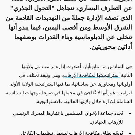
عن التطرف اليساري، تتجاهل "التحول الجذري"
الذي تصفه الإدارة جملةً من التهديدات القادمة من
الشرق الأوسط ومن أقصى اليمين، فيما يبدو أنها
تتخلى عن الدبلوماسية وبناء القدرات بوصفهما
أداتين محوريتين.
في السادس من مايو/أيار، أصدرت إدارة ترامب في ولايتها
الثانية
استراتيجيتها لمكافحة الإرهاب
، وهي وثيقة تختلف في
أولوياتها ومحاورها عن سابقاتها، بما فيها استراتيجية الولاية الأولى
لترامب. غير أنها لا تُفاجئ في مجملها في ضوء التوجهات السياسية
الشاملة للإدارة خلال ولايتها الحالية. فالاستراتيجية
:
تُحدد جماعة الإخوان المسلمين باعتبارها المحرك الرئيسي
للإرهاب الجهادي
.
تُوسّع نطاق مكافحة الإرهاب ليشمل تنظيمات الكارتل