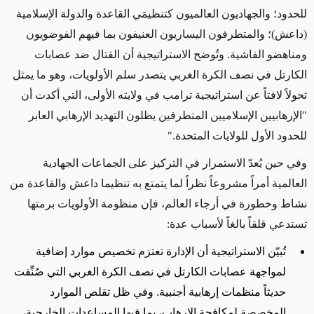
للحدود؛ والجهاديون العالميون كتنظيمَي القاعدة والدولة الإسلامية
(داعش)؛ والمتطرفون اليساريون العنيفون بما فيهم الفوضويون
ومناهضو الفاشية. وتُوضح الاستراتيجية أن القتال ضد عصابات
الكارتل في نصف الكرة الغربي يتصدر سلم الأولويات، وهو ما يمثل
تحولاً لافتاً عن استراتيجية ترامب في ولايته الأولى، التي أكدت أن
"الإرهابيين الإسلاميين المتطرفين يظلون التهديد الإرهابي العابر
للحدود الأول للولايات المتحدة
."
وفي حين يُعدّ الاستمرار في التركيز على الجماعات الجهادية
العالمية أمراً مشروعاً نظراً لما يتمتع به تنظيما داعش والقاعدة من
نشاط وخطورة في أرجاء العالم، فإن منظومة الأولويات برمتها
تستدعي قلقاً بالغاً لأسباب عدة
:
تُبيّن الاستراتيجية أن الإدارة تعتزم تخصيص موارد إضافية
لمواجهة عصابات الكارتل في نصف الكرة الغربي التي صُنِّفت
حديثاً منظمات إرهابية أجنبية. وفي ظل تقلص الموارد
المخصصة لمكافحة الإرهاب، بما فيها المساعدات الخارجية،