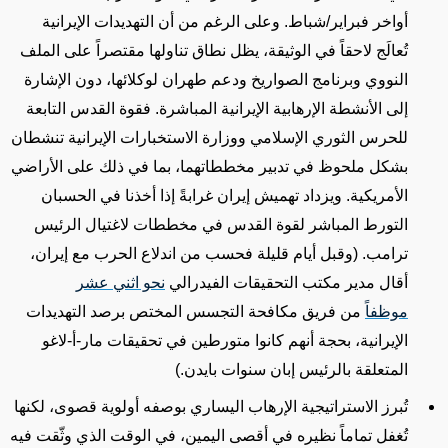
أواخر فبراير/شباط. وعلى الرغم من أن التهديدات الإيرانية
تُعالَج لاحقاً في الوثيقة، يظل نطاق تناولها مقتصراً على الملف
النووي وبرنامج الصواريخ ودعم طهران لوكلائها، دون الإشارة
إلى الأنشطة الإرهابية الإيرانية المباشرة. فقوة القدس التابعة
للحرس الثوري الإسلامي ووزارة الاستخبارات الإيرانية تنشطان
بشكل ملحوظ في تدبير مخططاتهما، بما في ذلك على الأراضي
الأمريكية. ويزداد تهميش إيران غرابةً إذا أخذنا في الحسبان
التورط المباشر لقوة القدس في مخططات لاغتيال الرئيس
ترامب. (وقبل أيام قليلة فحسب من اندلاع الحرب مع إيران،
أقال مدير مكتب التحقيقات الفيدرالي
نحو اثني عشر
موظفاً
من فريق مكافحة التجسس المختص برصد التهديدات
الإيرانية، بحجة أنهم كانوا متورطين في تحقيقات مار-أ-لاغو
المتعلقة بالرئيس إبان سنوات بايدن
.)
تُبرز الاستراتيجية الإرهاب اليساري بوصفه أولوية قصوى، لكنها
تُغفل تماماً نظيره في أقصى اليمين، في الوقت الذي وثّقت فيه