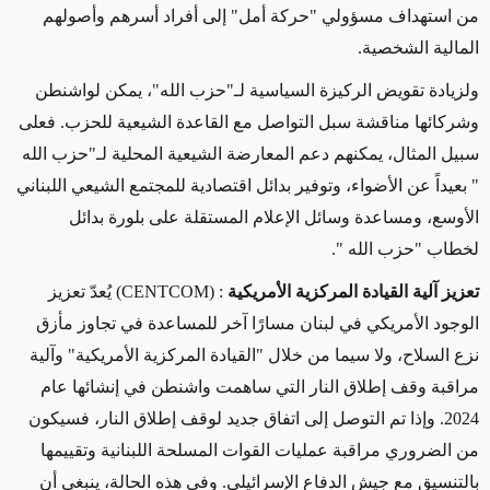
من استهداف مسؤولي "حركة أمل" إلى أفراد أسرهم وأصولهم
المالية الشخصية
.
ولزيادة تقويض الركيزة السياسية لـ"حزب الله"، يمكن لواشنطن
وشركائها مناقشة سبل التواصل مع القاعدة الشيعية للحزب. فعلى
سبيل المثال، يمكنهم دعم المعارضة الشيعية المحلية لـ"حزب الله
"
بعيداً عن الأضواء، وتوفير بدائل اقتصادية للمجتمع الشيعي اللبناني
الأوسع، ومساعدة وسائل الإعلام المستقلة على بلورة بدائل
لخطاب
"
حزب الله
".
تعزيز آلية القيادة المركزية الأمريكية
: (CENTCOM)
يُعدّ تعزيز
الوجود الأمريكي في لبنان مسارًا آخر للمساعدة في تجاوز مأزق
نزع السلاح، ولا سيما من خلال "القيادة المركزية الأمريكية
"
وآلية
مراقبة وقف إطلاق النار التي ساهمت واشنطن في إنشائها عام
2024. وإذا تم التوصل إلى اتفاق جديد لوقف إطلاق النار، فسيكون
من الضروري مراقبة عمليات القوات المسلحة اللبنانية وتقييمها
بالتنسيق مع جيش الدفاع الإسرائيلي. وفي هذه الحالة، ينبغي أن