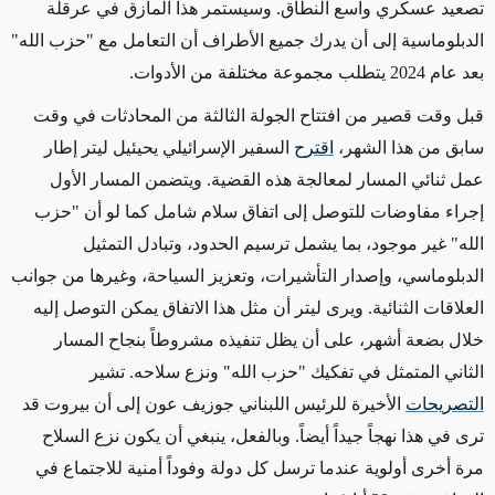
تصعيد عسكري واسع النطاق. وسيستمر هذا المأزق في عرقلة
الدبلوماسية إلى أن يدرك جميع الأطراف أن التعامل مع "حزب الله"
بعد عام 2024 يتطلب مجموعة مختلفة من الأدوات
.
قبل وقت قصير من افتتاح الجولة الثالثة من المحادثات في وقت
سابق من هذا الشهر،
اقترح
السفير الإسرائيلي يحيئيل ليتر إطار
عمل ثنائي المسار لمعالجة هذه القضية. ويتضمن المسار الأول
إجراء مفاوضات للتوصل إلى اتفاق سلام شامل كما لو أن "حزب
الله" غير موجود، بما يشمل ترسيم الحدود، وتبادل التمثيل
الدبلوماسي، وإصدار التأشيرات، وتعزيز السياحة، وغيرها من جوانب
العلاقات الثنائية. ويرى ليتر أن مثل هذا الاتفاق يمكن التوصل إليه
خلال بضعة أشهر، على أن يظل تنفيذه مشروطاً بنجاح المسار
الثاني المتمثل في تفكيك "حزب الله" ونزع سلاحه. تشير
التصريحات
الأخيرة للرئيس اللبناني جوزيف عون إلى أن بيروت قد
ترى في هذا نهجاً جيداً أيضاً. وبالفعل، ينبغي أن يكون نزع السلاح
مرة أخرى أولوية عندما ترسل كل دولة وفوداً أمنية للاجتماع في