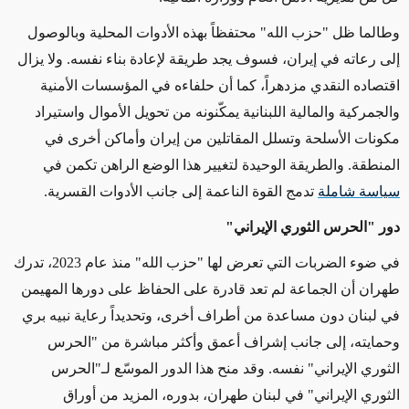
وطالما ظل "حزب الله" محتفظاً بهذه الأدوات المحلية وبالوصول
إلى رعاته في إيران، فسوف يجد طريقة لإعادة بناء نفسه. ولا يزال
اقتصاده النقدي مزدهراً، كما أن حلفاءه في المؤسسات الأمنية
والجمركية والمالية اللبنانية يمكّنونه من تحويل الأموال واستيراد
مكونات الأسلحة وتسلل المقاتلين من إيران وأماكن أخرى في
المنطقة. والطريقة الوحيدة لتغيير هذا الوضع الراهن تكمن في
سياسة شاملة
تدمج القوة الناعمة إلى جانب الأدوات القسرية
.
دور "الحرس الثوري الإيراني"
في ضوء الضربات التي تعرض لها "حزب الله" منذ عام 2023، تدرك
طهران أن الجماعة لم تعد قادرة على الحفاظ على دورها المهيمن
في لبنان دون مساعدة من أطراف أخرى، وتحديداً رعاية نبيه بري
وحمايته، إلى جانب إشراف أعمق وأكثر مباشرة من "الحرس
الثوري الإيراني" نفسه. وقد منح هذا الدور الموسّع لـ"الحرس
الثوري الإيراني" في لبنان طهران، بدوره، المزيد من أوراق