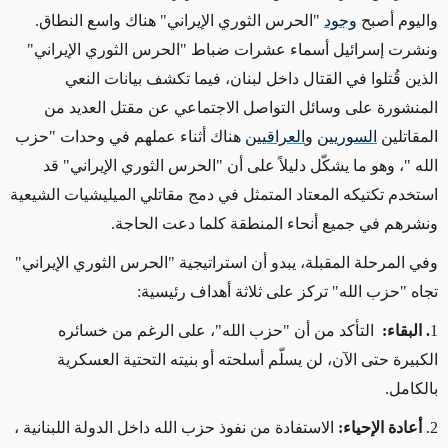
واليوم أصبح
وجود
"الحرس الثوري الإيراني" هناك واسع النطاق
.
ونشرت إسرائيل أسماء عشرات ضباط "الحرس الثوري الإيراني"
الذين قُتلوا في القتال داخل لبنان، فيما تكشف بيانات النعي
المنشورة على وسائل التواصل الاجتماعي عن مقتل العديد من
المقاتلين
السوريين
و
العراقيين
هناك أثناء عملهم في وحدات "حزب
الله
"
، وهو ما يشكّل دليلاً على أن "الحرس الثوري الإيراني" قد
استخدم تكتيكه المعتاد المتمثل في دمج مقاتلي الميليشيات الشيعية
ونشرهم في جميع أنحاء المنطقة كلما دعت الحاجة
.
وفي المرحلة المقبلة، يبدو أن استراتيجية "الحرس الثوري الإيراني"
تجاه "حزب الله" تركز على ثلاثة أهداف رئيسية
:
1
. البقاء:
التأكد من أن "حزب الله"، على الرغم من خسائره
الكبيرة حتى الآن، لن يسلّم أسلحته أو بنيته التحتية العسكرية
بالكامل
.
2.
أعادة الإحياء:
الاستفادة من نفوذ حزب الله داخل الدولة اللبنانية ،