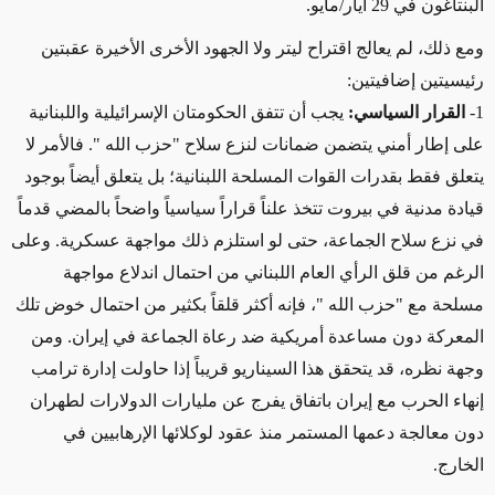
البنتاغون في 29 أيار/مايو.
ومع ذلك، لم يعالج اقتراح ليتر ولا الجهود الأخرى الأخيرة عقبتين
رئيسيتين إضافيتين:
1-
القرار السياسي:
يجب أن تتفق الحكومتان الإسرائيلية واللبنانية
على إطار أمني يتضمن ضمانات لنزع سلاح "حزب الله
".
فالأمر لا
يتعلق فقط بقدرات القوات المسلحة اللبنانية؛ بل يتعلق أيضاً بوجود
قيادة مدنية في بيروت تتخذ علناً قراراً سياسياً واضحاً بالمضي قدماً
في نزع سلاح الجماعة، حتى لو استلزم ذلك مواجهة عسكرية. وعلى
الرغم من قلق الرأي العام اللبناني من احتمال اندلاع مواجهة
مسلحة مع "حزب الله
"
، فإنه أكثر قلقاً بكثير من احتمال خوض تلك
المعركة دون مساعدة أمريكية ضد رعاة الجماعة في إيران. ومن
وجهة نظره، قد يتحقق هذا السيناريو قريباً إذا حاولت إدارة ترامب
إنهاء الحرب مع إيران باتفاق يفرج عن مليارات الدولارات لطهران
دون معالجة دعمها المستمر منذ عقود لوكلائها الإرهابيين في
الخارج
.