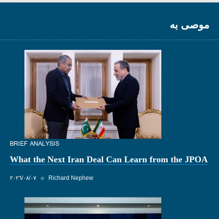
موصى به
BRIEF ANALYSIS
What the Next Iran Deal Can Learn from the JPOA
Richard Nephew
◆
٠٧‏/٠٨‏/٢٠٢٦