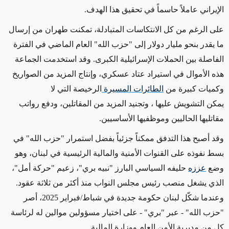
الإيراني عاملاً حاسماً في تحقيق هذا الهدف
.
على الرغم من كل الانتكاسات المتبادلة، تمكنت طهران من إرسال
ما يقدر بنحو مليار دولار إلى "حزب الله" العام الماضي في الفترة
الفاصلة بين الحملات الإسرائيلية الكبرى. وقد استخدمت الجماعة
هذه الأموال في استيراد عتاد عسكري، وإنتاج المزيد من الصواريخ
وكميات كبيرة من
الطائرات
المسيرة
الرخيصة التي لا
يمكن
التشويش عليها
، وتجنيد المزيد من المقاتلين، ودفع رواتب
مقاتليها الحاليين وموظفيها الأساسيين
.
وقد أصبح هذا التدفق ممكناً جزئياً بفضل استمرار "حزب الله" في
بسط نفوذه على القنوات الأمنية والمالية الرئيسية في لبنان، وهو
وضع
عززه
حليفه السياسي البارز "نبيه بري"، زعيم "حركة أمل"،
الذي يشغل منصب رئيس مجلس النواب منذ أكثر من ثلاثة عقود.
وعندما شكّل لبنان حكومة جديدة في شباط/فبراير 2025، أصر
"حزب الله" - عبر "بري" - على اختيار مسؤولين موالين له لرئاسة
كل من مديرية الأمن العام ووزارة المالية
.