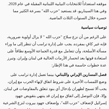
موقفه استعداداً للانتخابات النيابية اللبنانية المقبلة في عام 2028.
وفي هذا السيناريو، قد يستعيد "حزب الله" بسرعة الكثير مما
خسره خلال السنوات الثلاث الماضية
.
توصيات سياسية
على الرغم من أن نزع سلاح "حزب الله
"
لا يزال أولوية ضرورية،
فإنه غير كافٍ بمفرده. يجب على إدارة ترامب أن تنظر إلى ما وراء
مسألة الأسلحة، وأن تتعامل مع قدرة الجماعة الأوسع نطاقاً على
استعادة قوتها بعد انحسار الأزمات الحالية في لبنان وإيران
.
وتبرز
عدة خطوات حاسمة في هذا الإطار
:
فصل المسارين الإيراني واللبناني:
بينما تعمل إدارة ترامب على
وضع اللمسات الأخيرة على شروط اتفاق لإنهاء الحرب مع إيران،
يجب ألا تسمح لطهران بإدخال أي بنود تتعلق بالمفاوضات في لبنان.
وإلا، فإن التوصل إلى اتفاق مع إيران قد ينتهي بتقويض جهود
إسرائيل لإضعاف "حزب الله"، وإضعاف جهود بيروت لنزع الشرعية