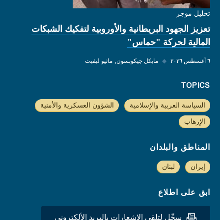
تحليل موجز
تعزيز الجهود البريطانية والأوروبية لتفكيك الشبكات
المالية لحركة "حماس"
٦ أغسطس ٢٠٢٦
◆
مايكل جيكوبسون
ماثيو ليفيت
TOPICS
السياسة العربية والإسلامية
الشؤون العسكرية والأمنية
الإرهاب
المناطق والبلدان
إيران
لبنان
ابق على اطلاع
سجِّل لتلقي الاشعارات بالبريد الألكتروني