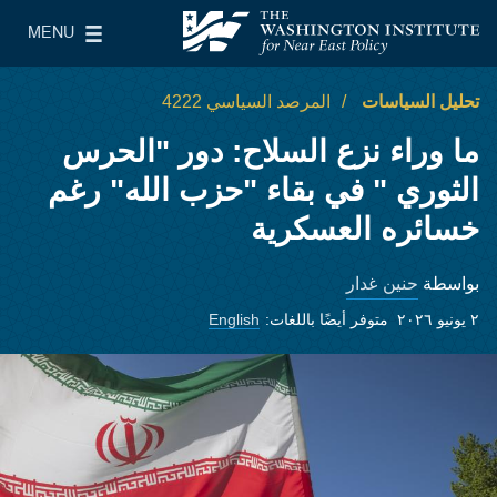
Skip to main content
MENU
معهد واشنطن لسياسات الشرق الأدنى
le Main Menu
تحليل السياسات
المرصد السياسي 4222
ما وراء نزع السلاح: دور "الحرس
الثوري " في بقاء "حزب الله" رغم
خسائره العسكرية
حنين غدار
بواسطة
٢ يونيو ٢٠٢٦
متوفر أيضًا باللغات:
English