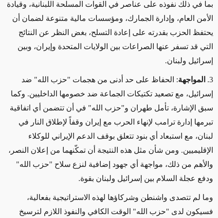
بما في ذلك نفوذه على عناصر في القوات المسلحة اللبنانية، وقيادة
الأمن العام، وإدارة الجمارك، ومؤسسات مالية متنوعة لضمان أن
يحتفظ الحزب بقدرته على إعادة التسلح، بغض النظر عن النتائج
التي قد تسفر عنها الصراعات بين الولايات المتحدة وإيران، وبين
إسرائيل ولبنان.
3
.
المواجهة
: الحفاظ على حد أدنى من هجمات "حزب الله" ضد
إسرائيل، مع تصعيد تكتيكات الجماعة ضد خصومها الداخليين. وكما
سبق الإشارة، تأمل طهران و"حزب الله" في أن تتضمن أي اتفاقية
تبرمها إدارة ترامب لإنهاء الحرب مع إيران وقفاً لإطلاق النار في
لبنان، مع استبعاد أي بنود تتعلق بوقف الدعم الإيراني للوكلاء
الإقليميين. ومن شأن مثل هذه النتيجة أن تمكّنهما من إعلان النصر،
والأهم من ذلك، مواجهة أي جهود إضافية لنزع سلاح "حزب الله"
ودفع عجلة السلام بين إسرائيل ولبنان بقوة.
وما لم تتصدى واشنطن وشركاؤها لهذه الاستراتيجية بفعالية،
فسيكون لدى "حزب الله" الوقت الكافي والنفوذ اللازم لترسيخ