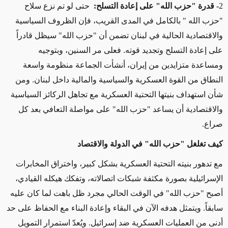
2
- قدرة "حزب الله" على إعادة التسلح
:
حتى لو تم نزع سلاح
"حزب الله
"
بالكامل في المدى القريب، فإن الظروف السياسية
والاقتصادية الحالية في لبنان تضمن أن "حزب الله" سيظل قادراً
على إعادة التسلح وتجديد قوته
.
فعلى مر السنين، وبتوجيه
ومساعدة متزايدين من إيران، أنشأت الجماعة منظومة واسعة
النطاق من القوة العسكرية والسياسية والمالية داخل لبنان
.
ومن
شأن استهداف بنيتها التحتية العسكرية مع تجاهل الركائز السياسية
والاقتصادية أن يساعد "حزب الله" على مواصلة التعافي بعد كل
صراع
.
كيف تغلغل "حزب الله" في الدولة والاقتصاد
مع تدهور بنيته التحتية العسكرية بشكل كبير، واختراق المخابرات
الإسرائيلية بصورة مكثفة شبكات اتصالاته، وتفكك هيكله القيادي،
أصبح "حزب الله" في الوقت الحالي مجرد ظل باهت لما كان عليه
سابقاً. ويتمثل هدفه الآن في البقاء وإعادة البناء مع الحفاظ على حد
أدنى من العمليات العسكرية ضد إسرائيل
.
ويُعدّ استمرار التمويل