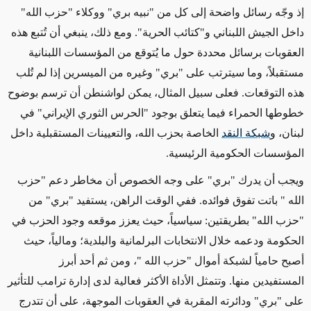
إذ وجّه رسائل واضحة إلى كل من "نبيه بري" ووكلاء "حزب الله"
داخل الجيش اللبناني و"كتائب الحرية". ومع ذلك، ينبغي أن تُتبع هذه
العقوبات برسائل محددة حول ما يُتوقع من المؤسسات اللبنانية
مستقبلاً، وما سيترتب على "بري" وغيره من الميسرين إذا لم تُلب
هذه التوقعات. فعلى سبيل المثال، يمكن لواشنطن أن ترسم بوضوح
خطوطها الحمراء فيما يتعلق بوجود "الحرس الثوري الإيراني" في
لبنان، و
شبكة النقد
الخاصة بحزب الله، والتعيينات المستقبلية داخل
المؤسسات الحكومية الرئيسية
.
ويجب أن يدرك
"
بري" على وجه الخصوص أن مخاطر دعم "حزب
الله
"
باتت تفوق فوائده
.
ففي الوقت الراهن، يستفيد "بري" من
"حزب الله" بطريقتين: سياسياً، حيث يعزز موقعه وجود الحزب في
الحكومة ودعمه خلال الانتخابات البرلمانية والبلدية؛ ومالياً، حيث
أصبح حامياً لشبكة أموال "حزب الله
"
، ومن ثم أحد أبرز
المستفيدين منها. وتتمثل الأداة الأكثر فعالية لدى إدارة ترامب للتأثير
على "بري" ودائرته المقربة في العقوبات الموجهة، على أن تتدرج