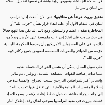
عن أسلحة الجماعة، وتقويض رؤية واشنطن نفسها لتحقيق السلام
بين لبنان وإسرائيل
.
تحفيز بيروت عوضاً عن معاقبتها
: حتى الآن، أبلغت إدارة ترامب
لبنان في المقام الأول أن عليه اتخاذ قرار بشأن "حزب الله" أو
المخاطرة بفقدان اهتمام واشنطن. ومع ذلك، لم يكن هذا النهج فعالاً
في حث بيروت على اتخاذ إجراءات ملموسة على الأرض. وبدلاً من
ذلك، ينبغي على المسؤولين الأمريكيين أن يقدموا للحكومة اللبنانية
حزمة من الحوافز والعقوبات المصممة لتقويض جميع ركائز قوة
"حزب الله
".
على سبيل المثال، يمكن أن تشمل الحوافز المحتملة تقديم
مساعدات إضافية للقوات المسلحة اللبنانية، وتوفير دعم مالي
وإنساني أكبر للمواطنين النازحين بسبب الصراع، والمساعدة في
إصلاح المؤسسات المالية والأمنية التي تغلغل فيها
"
حزب الله
"
،
إلى جانب إجراء مناقشات حول خطط إعادة الإعمار. ومع ذلك، إذا
فشلت بيروت في تنفيذ التزاماتها بموجب اتفاق وقف إطلاق النار