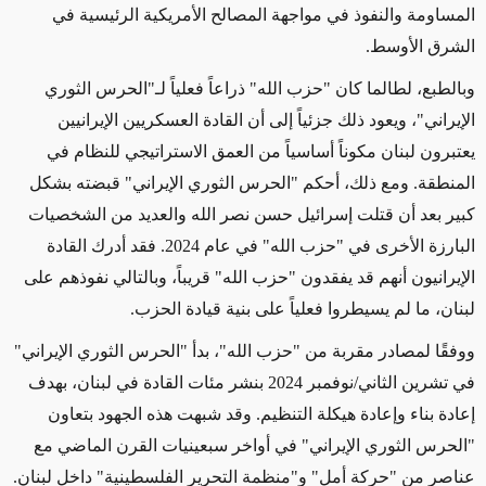
المساومة والنفوذ في مواجهة المصالح الأمريكية الرئيسية في
الشرق الأوسط
.
وبالطبع، لطالما كان "حزب الله" ذراعاً فعلياً لـ"الحرس الثوري
الإيراني"، ويعود ذلك جزئياً إلى أن القادة العسكريين الإيرانيين
يعتبرون لبنان مكوناً أساسياً من العمق الاستراتيجي للنظام في
المنطقة. ومع ذلك، أحكم
"
الحرس الثوري الإيراني" قبضته بشكل
كبير بعد أن قتلت إسرائيل حسن نصر الله والعديد من الشخصيات
البارزة الأخرى في "حزب الله" في عام 2024. فقد أدرك القادة
الإيرانيون أنهم قد يفقدون "حزب الله" قريباً، وبالتالي نفوذهم على
لبنان، ما لم يسيطروا فعلياً على بنية قيادة الحزب
.
و
وفقًا لمصادر مقربة من "حزب الله
"
، بدأ "الحرس الثوري الإيراني"
في تشرين الثاني/نوفمبر 2024 بنشر مئات القادة في لبنان، بهدف
إعادة بناء وإعادة هيكلة التنظيم. وقد شبهت هذه الجهود بتعاون
"الحرس الثوري الإيراني" في أواخر سبعينيات القرن الماضي مع
عناصر من "حركة أمل" و"منظمة التحرير الفلسطينية" داخل لبنان.