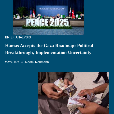
BRIEF ANALYSIS
Hamas Accepts the Gaza Roadmap: Political
Breakthrough, Implementation Uncertainty
Neomi Neumann
◆
٠٧‏/٠٨‏/٢٠٢٦