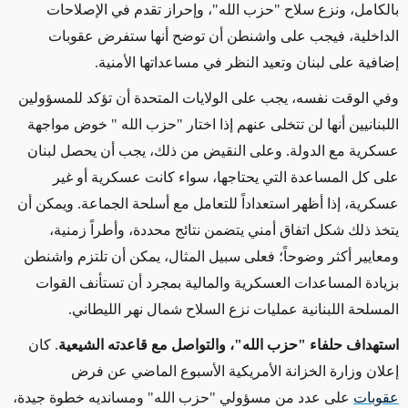
بالكامل، ونزع سلاح "حزب الله"، وإحراز تقدم في الإصلاحات
الداخلية، فيجب على واشنطن أن توضح أنها ستفرض عقوبات
إضافية على لبنان وتعيد النظر في مساعداتها الأمنية
.
وفي الوقت نفسه، يجب على الولايات المتحدة أن تؤكد للمسؤولين
اللبنانيين أنها لن تتخلى عنهم إذا اختار "حزب الله
"
خوض مواجهة
عسكرية مع الدولة. وعلى النقيض من ذلك، يجب أن يحصل لبنان
على كل المساعدة التي يحتاجها، سواء كانت عسكرية أو غير
عسكرية، إذا أظهر استعداداً للتعامل مع أسلحة الجماعة. ويمكن أن
يتخذ ذلك شكل اتفاق أمني يتضمن نتائج محددة، وأطراً زمنية،
ومعايير أكثر وضوحاً؛ فعلى سبيل المثال، يمكن أن تلتزم واشنطن
بزيادة المساعدات العسكرية والمالية بمجرد أن تستأنف القوات
المسلحة اللبنانية عمليات نزع السلاح شمال نهر الليطاني
.
استهداف حلفاء "حزب الله"، والتواصل مع قاعدته الشيعية
. كان
إعلان وزارة الخزانة الأمريكية الأسبوع الماضي عن فرض
عقوبات
على عدد من مسؤولي "حزب الله" ومسانديه خطوة جيدة،