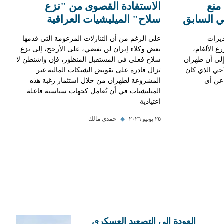
منع
الاستفادة القصوى من "نزع
حي السابق
سلاح" الميليشيات العراقية
ذيرات
على الرغم من أن التنازلات المزعومة التي قدمها
ع الألغام،
بعض وكلاء إيران لن تفضي، على الأرجح، إلى نزع
 إلى أن طهران
سلاح فعلي في المستقبل المنظور، فإن واشنطن لا
لاحي الذي كان
تزال قادرة على تقويض الشبكات المالية غير
عن أي
المشروعة لطهران من خلال استثمار رغبة هذه
الميليشيات في أن تُعامل كجهات سياسية فاعلة
اعتيادية.
٢٥ يونيو ٢٠٢٦
◆
حمدي مالك
العودة إلى التصعيد العسكري