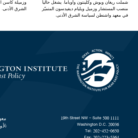
شملت ريغان وبوش وكلينتون وأوباما. يشغل حالياً
وزميلة كاسن ال
منصب المستشار وزميل ويليام ديفيدسون المتميّز
الشرق الأدنى.
في معهد واشنطن لسياسة الشرق الأدنى.
Homepage
1111 19th Street NW - Suite 500
معه
Washington D.C. 20036
الأ
Tel: 202-452-0650
Fax: 202-223-5364