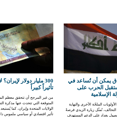
اق يمكن أن تُساعد في
300 مليار دولار لإيران؟ ل
تقبل الحرب على
تأثيراً كبيراً
ة الإسلامية
من غير المرجح أن تتحقق معظم الم
المتوقعة التي تتحدث عنها مذكرة التف
أولويات الملحّة الأخرى والنهاية
الولايات المتحدة وإيران، كما يُستبع
لتحالف، تُمثّل زيارة الزيدي فرصةً
تأثير اقتصادي أو سياسي ملموس دا
صول بغداد على الدعم المستهدف