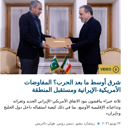
VIDEO
شرق أوسط ما بعد الحرب؟ المفاوضات
الأمريكية-الإيرانية ومستقبل المنطقة
ثلاثة خبراء يناقشون بنود الاتفاق الأمريكي-الإيراني الجديد وثغراته
وتداعياته الإقليمية الأوسع، بما في ذلك كيفية استقباله داخل دول الخليج
و«إيران».
٢٢ يونيو ٢٠٢٦
◆
ريتشارد نيفيو
دينس روس
هولي داغريس