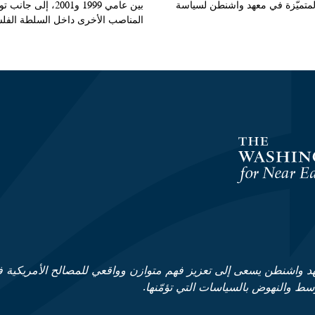
متميّزة في معهد واشنطن لسياسة
بين عامي 1999 و2001، إلى
المناصب الأخرى داخل السلطة الفلس
د واشنطن يسعى إلى تعزيز فهم متوازن وواقعي للمصالح الأمريكية 
وسط والنهوض بالسياسات التي تؤمّنها.