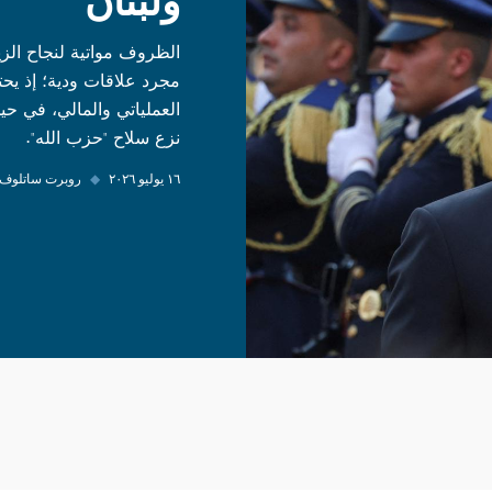
ولبنان
الظروف مواتية لنجاح الزي
مجرد علاقات ودية؛ إذ يح
العملياتي والمالي، في ح
نزع سلاح "حزب الله".
١٦ يوليو ٢٠٢٦
◆
روبرت ساتلوف