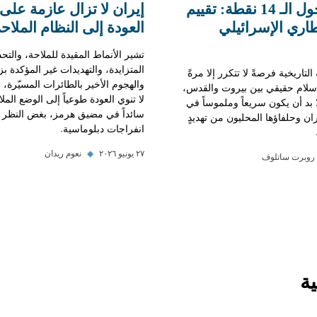
14 نقطة حول الـ 14 نقطة: تقييم
إيران لا تزال عازمة على 
إطاري الإسرائيلي
العودة إلى النظام الملا
تشير الأنماط المقيدة للملاحة، والتح
المتزايدة، والتهديدات غير المؤكدة بزر
 التاريخية فرصةً لا تتكرر إلا مرةً
والهجوم الأخير بالطائرات المسيّرة،
 سلام حقيقي بين بيروت والقدس،
لا تنوي العودة طوعياً إلى الوضع الم
لا بد أن يكون سريعاً وملموساً في
سائداً في مضيق هرمز، بغض النظر 
ران وحلفاؤها المحليون من تهديدٍ
انفراجات دبلوماسية.
٢٧ يونيو ٢٠٢٦
◆
نعوم ريدان
روبرت ساتلوف
ة