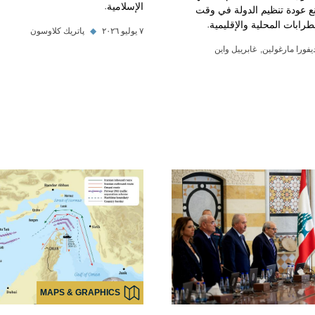
الإسلامية.
نع عودة تنظيم الدولة في وقت
طرابات المحلية والإقليمية.
٧ يوليو ٢٠٢٦
◆
پاتريك كلاوسون
يفورا مارغولين
غابرييل واين
MAPS & GRAPHICS