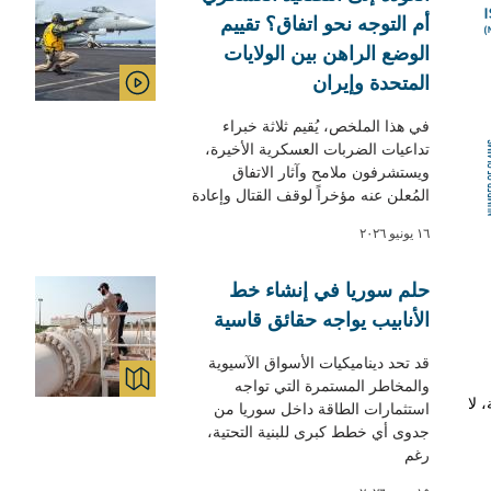
أم التوجه نحو اتفاق؟ تقييم
الوضع الراهن بين الولايات
المتحدة وإيران
VIDEO
في هذا الملخص، يُقيم ثلاثة خبراء
تداعيات الضربات العسكرية الأخيرة،
ويستشرفون ملامح وآثار الاتفاق
المُعلن عنه مؤخراً لوقف القتال وإعادة
١٦ يونيو ٢٠٢٦
حلم سوريا في إنشاء خط
الأنابيب يواجه حقائق قاسية
قد تحد ديناميكيات الأسواق الآسيوية
والمخاطر المستمرة التي تواجه
MAPS & GRAPHICS
 لا
استثمارات الطاقة داخل سوريا من
جدوى أي خطط كبرى للبنية التحتية،
رغم