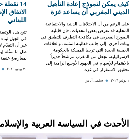
كيف يمكن لنموذج إعادة التأهيل
الديني المغربي أن يساعد غزة
الاتفاق ال
اللبناني
على الرغم من أن الاختلافات الدينية والاجتماعية
المحلية قد تفرض بعض التحديات، فإن قابلية
تتيح هذه الوثيقة
النموذج المغربي في مكافحة التطرف للتطبيق في
في الجيل لبناء
بيئات أخرى، إلى جانب فعاليته المثبتة، والعلاقات
غير أن التقدّم 
العملية الجيدة التي تربط المملكة بالحكومة
ظل ما تمثّله إي
الإسرائيلية، تجعل من المغرب مرشحاً جديراً
بمعارضةٍ عنيفة.
بالاهتمام للإسهام في الجهود الأوسع الرامية إلى
تحقيق الاستقرار في غزة.
٣٠ يونيو ٢٠٢٦
◆
١ يوليو ٢٠٢٦
◆
سلمى أناس
الأحدث في السياسة العربية والإسلامي