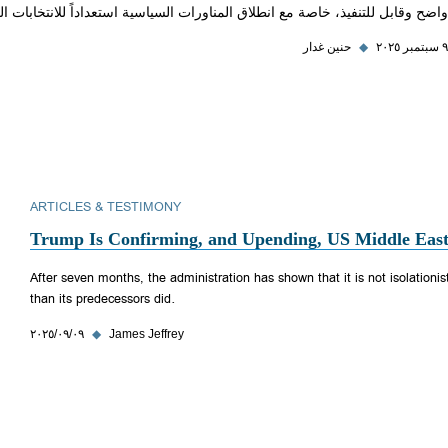
واضح وقابل للتنفيذ، خاصة مع انطلاق المناورات السياسية استعداداً للانتخابات ال
٩ سبتمبر ٢٠٢٥
◆
حنين غدار
ARTICLES & TESTIMONY
Trump Is Confirming, and Upending, US Middle East
After seven months, the administration has shown that it is not isolationist
than its predecessors did.
James Jeffrey
◆
٠٩‏/٠٩‏/٢٠٢٥