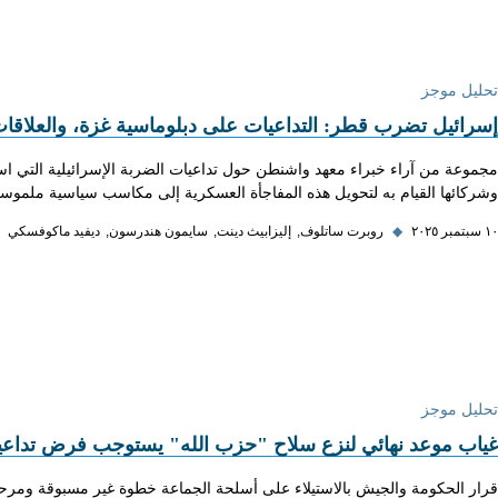
تحليل موجز
إسرائيل تضرب قطر: التداعيات على دبلوماسية غزة، والعلاقات 
مجموعة من آراء خبراء معهد واشنطن حول تداعيات الضربة الإسرائيلية التي است
وشركائها القيام به لتحويل هذه المفاجأة العسكرية إلى مكاسب سياسية ملموسة
١٠ سبتمبر ٢٠٢٥
◆
روبرت ساتلوف
إليزابيث دينت
سايمون هندرسون
ديفيد ماكوفسكي
تحليل موجز
غياب موعد نهائي لنزع سلاح "حزب الله" يستوجب فرض تداعيا
قرار الحكومة والجيش بالاستيلاء على أسلحة الجماعة خطوة غير مسبوقة ومرحب