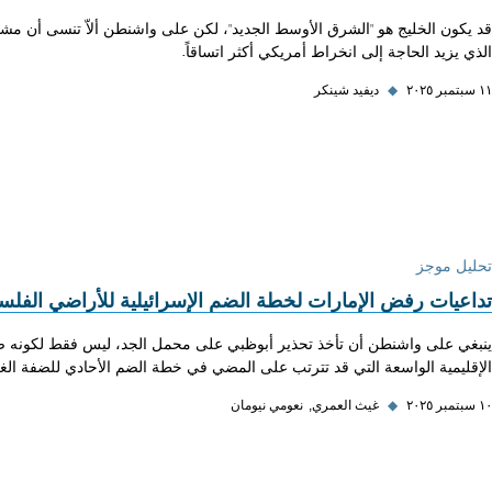
قد يكون الخليج هو "الشرق الأوسط الجديد"، لكن على واشنطن ألاّ تنسى أن مشاكل
الذي يزيد الحاجة إلى انخراط أمريكي أكثر اتساقاً.
١١ سبتمبر ٢٠٢٥
◆
ديفيد شينكر
تحليل موجز
تداعيات رفض الإمارات لخطة الضم الإسرائيلية للأراضي الفلس
ينبغي على واشنطن أن تأخذ تحذير أبوظبي على محمل الجد، ليس فقط لكونه صادرا
الإقليمية الواسعة التي قد تترتب على المضي في خطة الضم الأحادي للضفة الغر
١٠ سبتمبر ٢٠٢٥
◆
غيث العمري
نعومي نيومان