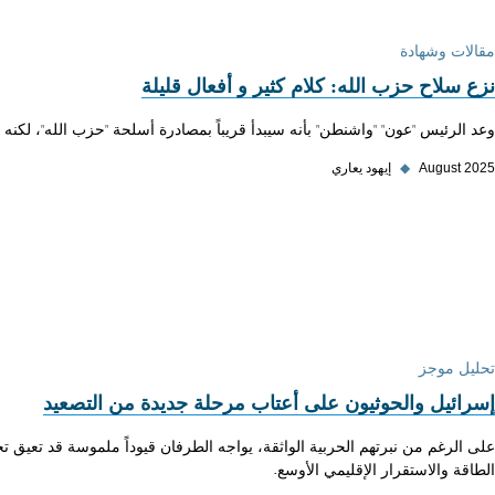
مقالات وشهادة
نزع سلاح حزب الله: كلام كثير و أفعال قليلة
وعد الرئيس "عون" "واشنطن" بأنه سيبدأ قريباً بمصادرة أسلحة "حزب الله"، لكنه
August 2025
◆
إيهود يعاري
تحليل موجز
إسرائيل والحوثيون على أعتاب مرحلة جديدة من التصعيد
على الرغم من نبرتهم الحربية الواثقة، يواجه الطرفان قيوداً ملموسة قد تعيق ت
الطاقة والاستقرار الإقليمي الأوسع.