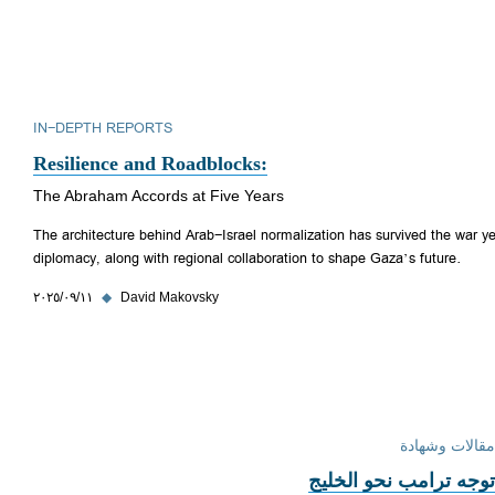
IN-DEPTH REPORTS
Resilience and Roadblocks:
The Abraham Accords at Five Years
The architecture behind Arab-Israel normalization has survived the war yea
diplomacy, along with regional collaboration to shape Gaza’s future.
David Makovsky
◆
١١‏/٠٩‏/٢٠٢٥
مقالات وشهادة
توجه ترامب نحو الخليج