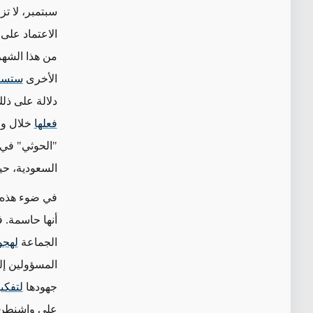
سبتمبر، لا تز
الاعتماد على
من هذا الشه
الأخرى
ستست
دلالة على ذلك
فعلها
خلال وق
"الحوثي" في 
السعودية، حيث است
في ضوء هذه ا
أنها حاسمة. ف
الجماعة
لهج
المسؤولين إ
جهودها
لتفكي
على واشنطن أ