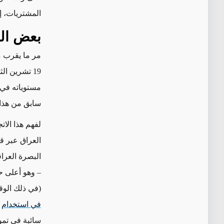
المشتريات، إ
بعض الو
مر ما يقرب م
سابق من هذا 
لفهم هذا الا
العراق عبر قن
(في ذلك الوقت، كان المعدل حو
في استخدام
سائبة في تمو