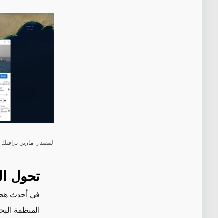
المصدر: مارين ترافيك
تحول ال
في أحدث هجو