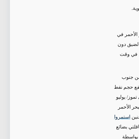
ية
.
الأحمر في
مندب الضيق دون
لطريق في وقت
من جنوب
تفع حجم نفط
 ألف برميل يومياً في تموز/ يوليو
ت تجنب البحر الأحمر
استمروا
قلتي بضائع
 بواسطة