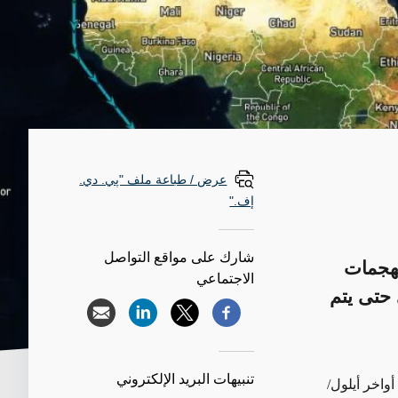
عرض / طباعة ملف "پي. دي.
إف."
شارك على مواقع التواصل
لهجمات
الاجتماعي
حتى يتم
تنبيهات البريد الإلكتروني
واخر أيلول/