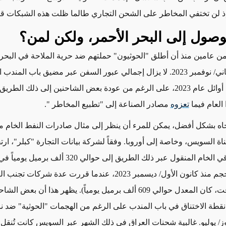
ذ لن تختفي المخاطر على الشحن التجاري طالما ظلت هذه الشبكات قو
صول إلى البحر الأحمر، ولكن لمن؟
ن عامين منذ أن أطلق "الحوثيون" حملتهم ضد حرية الملاحة في البحر 
19 تشرين الثاني/ نوفمبر 2023. لا يزال إجمالي عبور السفن عبر مضيق باب ال
مستوياته في أوائل عام 2023، على الرغم من عودة بعض الشاحنين إلى ذلك ا
العام فيما
تعزوه
مصادر الصناعة إلى "تطبيع المخاطر
".
تجاه بشكل أفضل، يمكن للمرء أن ينظر إلى مثال صادرات النفط الخام 
اة السويس، وخاصة إلى أوروبا. وفقاً لشركة بيانات التجارة "كبلر"، ار
البصرة العراقي الخام المنقول عبر ذلك الطريق إلى حوالي 320
– وهو أعلى حجم منذ كانون الأول/ ديسمبر 2023، عندما قررت عدة شركا
الي 609 ألف برميل يومياً). يظهر هذا أن بعض الشاحنين
نقطة الاختناق في باب المندب على الرغم من الهجمات "الحوثية" ضد نا
ز/ يوليو. غالبية شحنات العراق في ذلك الشهر عبر السويس كانت تُنقل