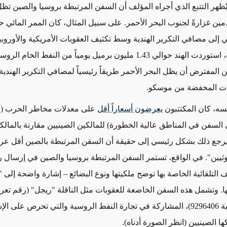
يُظهر التتبع الذي أجراه المؤلف أن السفن المرتبطة بروسيا والصين تظ
ين غزارةً لجنوب البحر الأحمر. على سبيل المثال، كان الممر المائي حيو
 إلى مصافي التكرير الهندية وسط تكثيف العقوبات الأمريكية والأوروبية
سبتمبر وحده، استوردت الهند حوالي 1.43 مليون برميل يومياً من النفط الخام 
المفترض أن يظل البحر الأحمر طريقاً رئيسياً لمصافي التكرير الهندية
دات المخفضة من موسكو
.
سه، كان المكتتبون
يعرضون أسعاراً أقل
على معدلات مخاطر الحرب (أ
 السفن في المناطق عالية الخطورة) للمالكين الصينيين مقارنة بالمالك
ويرجع ذلك بشكل رئيسي إلى حقيقة أن السفن المرتبطة بالصين أقل ع
ثيين". في الواقع، تستمر السفن المرتبطة بروسيا والصين في إرسال 
 التلقائية الخاصة بها توضح ملكيتها ونوع البضائع – إشارة واضحة إلى "
ا. وتشمل هذه السفن الخاضعة للعقوبات مثل الناقلة "ريجل" (رقم تع
البحرية الدولية 9296406)، المشاركة في تجارة النفط الروسية والتي تحرص على ا
ا الصينيين (انظر الصورة أدناه)
.