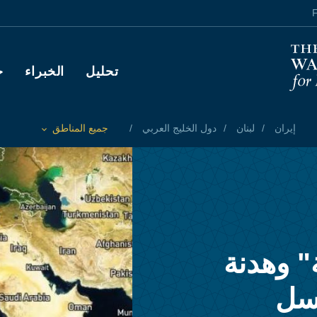
F
Main navigation
تحليل
الخبراء
ح
إيران
لبنان
دول الخليج العربي
جميع المناطق
Toggle List of
" وهدنة
اسل