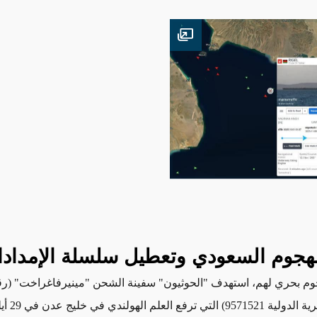
Open image
هجوم السعودي وتعطيل سلسلة الإمداد
م بحري لهم، استهدف "الحوثيون" سفينة الشحن "مينيرفاغراخت" (ر
المنظمة البحري