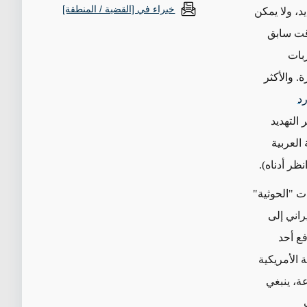
خبراء في [القضية / المنطقة]
د، ولا يمكن
وقت سابق
بات
. والأكثر
د
 التهديد
العربية
.
ت "الحوثية"
راني إلى
ع أحد
 الأمريكية
ة، ينبغي