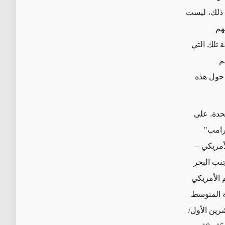
ع ذلك، ليست
هم
 تلك التي
، هاجم
 حول هذه
تحدة. على
ترامب"
أمريكي –
نب البحر
 الأمريكي
 ميناء طنجة المتوسط
صلالة في عُمان، في رحلة استمرت من 15 أيلول/ سبتمبر إلى 11 تشرين الأول/