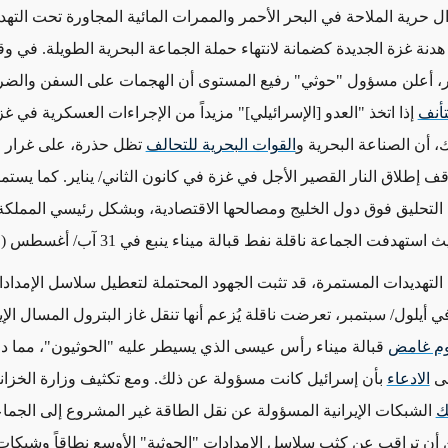
ال حرية الملاحة في البحر الأحمر والممرات المائية المجاورة تحت التهدي
 هدنة غزة الجديدة كضمانة لانتهاء حملة الجماعة البحرية الطويلة. في 
ر، أعلن مسؤول "حوثي" رفيع المستوى أن الهجمات على السفن والضر
أنف
إذا اتخذ "العدو [الإسرائيلي]" مزيداً من الإجراءات العسكرية في غزة
، أن الصناعة البحرية و
القوات البحرية للتحالف
تظل حذرة، على غرار
ر
ف إطلاق النار القصير الأجل في غزة في كانون الثاني/ يناير. كما يستمر
التحليق فوق دول الخليج ومصالحها الاقتصادية، وبشكل رئيسي المملكة 
هدفت الجماعة ناقلة نفط قبالة ميناء ينبع في 31 آب/ أغسطس (انظر أدناه)
لتهديدات المستمرة، قد تثبت الجهود المحتملة لتعطيل سلاسل الإمدادا
ي أيلول/ سبتمبر، تعرضت ناقلة يُزعم أنها تنقل غاز البترول المسال الإي
وم غامض
قبالة ميناء رأس عيسى الذي يسيطر عليه "الحوثيون"، مما دف
لى
الادعاء
بأن إسرائيل كانت مسؤولة عن ذلك. ومع تكثيف وزارة الخزانة
ك
الشبكات الإيرانية المسؤولة عن نقل الطاقة غير المشروع إلى الجماع
ن تراقب عن كثب سلاسل الإمدادات "الحوثية" الأوسع نطاقاً وشبكات