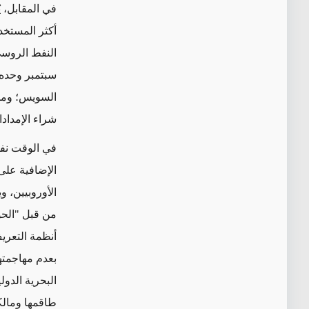
في المقابل، 
أكثر المستخدم
النفط الروسي
السويس؛ ومن 
شراء الإمدا
في الوقت نف
الإضافية على
الأوروبيين، 
من قبل "الحو
أنظمة التعريف
بعدم مهاجمته
طاقمها ومالكه