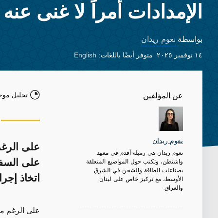
الإمدادات أمراً لا غنى عنه
نعوم ريدان
بواسطة
١٤ نوفمبر ٢٠٢٥
متوفر أيضًا باللغات:
English
تحليل موج
عن المؤلفين
نعوم ريدان
على الرغم
نعوم ريدان هي زميلة أقدم في معهد
واشنطن، وتكتب حول المواضيع المتعلقة
على السفن
بصناعات الطاقة والشحن في الشرق
اتخاذ إجر
الأوسط، مع تركيز خاص على لبنان
والعراق.
على الرغم من