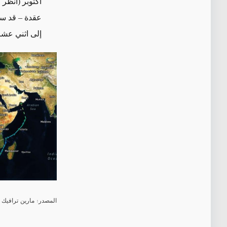
عقدة – قد س
إلى اثني عشر 
المصدر: مارين ترافيك