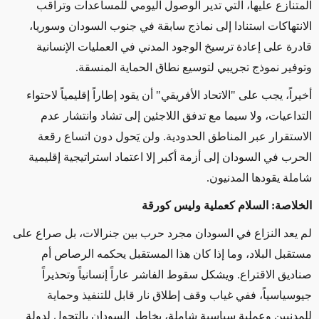
المتنازع عليها، التي تدير الوصول اليومي للمساعدات وتراقب
الانتهاكات استنادا إلى نماذج سابقة في جنوب السودان وسوريا،
قادرة على إعادة ترسيخ الوجود المدني في العمليات الإنسانية
وتوفير نموذج تجريبي لتوسيع نطاق الحماية المنسقة
.
أخيراً، يجب على "الاتحاد الأفريقي" أن يقود إطاراً إقليمياً لاحتواء
التداعيات، ولا سيما مع تدفق اللاجئين إلى تشاد وانتشار عدم
الاستقرار عبر المناطق الحدودية. ولن يَحول دون اتساع رقعة
الحرب في السودان إلى أزمة أكبر إلا اعتماد استراتيجية إقليمية
شاملة يقودها المدنيون
.
الخلاصة: السلام كعملية وليس كورقة
لم يعد النزاع في السودان مجرد حرب بين جنرالات، بل صراع على
مستقبل البلاد، وما إذا كان هذا المستقبل يحكمه الرصاص أم
صناديق الاقتراع. ويشكل سقوط الفاشر عاراً إنسانياً وتحذيراً
جيوسياسياً، ففي غياب وقف إطلاق نار قابل للتنفيذ وحماية
للمدنيين وعملية سياسية شاملة، يخاطر السودان بالتحول لدولة