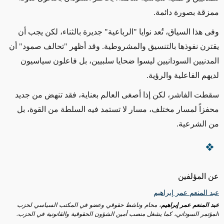
ممزقة بصورة دائمة
.
وفى هذا السياق، تُعد نوايا "الرباعية" جديرة بالثناء، لكن يجب أن
يقترن نفوذها بالتنسيق والمشروطية. وقد أظهر "تحالف صمود" أن
المدنيين السودانيين ليسوا ضحايا سلبيين، بل فاعلون سياسيون
لديهم الفاعلية والرؤية
.
سقطت الفاشر، لكن إذا أصغى العالم بعناية، فقد تنهض من جديد
محفزاً لمسار مختلف، مسار لا تستمد فيه السلطة من القوة، بل
من الشرعية.
عن المؤلفين
عبد المنعم عمر إبراهيم
عبد المنعم عمر إبراهيم
، محام وناشط حقوقي وعضو في المكتب السياسي لحزب
المؤتمر السوداني، كما يشغل منصب أمين الشؤون الحقوقية والقانونية في الحزب.