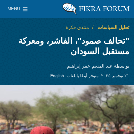
Skip to main content
MENU
معهد واشنطن لسياسات الشرق الأدنى
le Main Menu
تحليل السياسات
منتدى فكرة
"تحالف صمود"، الفاشر، ومعركة
مستقبل السودان
عبد المنعم عمر إبراهيم
بواسطة
٢١ نوفمبر ٢٠٢٥
متوفر أيضًا باللغات:
English