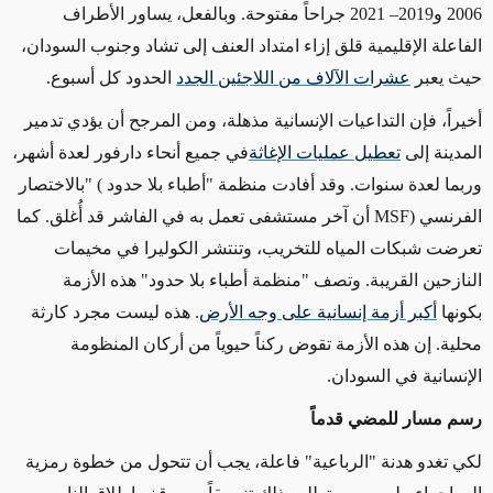
2006 و2019– 2021 جراحاً مفتوحة. وبالفعل، يساور الأطراف
الفاعلة الإقليمية قلق إزاء امتداد العنف إلى تشاد وجنوب السودان،
حيث يعبر
عشرات الآلاف من اللاجئين الجدد
الحدود كل أسبوع
.
أخيراً، فإن التداعيات الإنسانية مذهلة، ومن المرجح أن يؤدي تدمير
المدينة إلى
تعطيل عمليات الإغاثة
في جميع أنحاء دارفور لعدة أشهر،
وربما لعدة سنوات. وقد أفادت منظمة "أطباء بلا حدود
) "
بالاختصار
الفرنسي
(MSF
أن آخر مستشفى تعمل به في الفاشر قد أُغلق. كما
تعرضت شبكات المياه للتخريب، وتنتشر الكوليرا في مخيمات
النازحين القريبة. وتصف "منظمة أطباء بلا حدود" هذه الأزمة
بكونها
أكبر أزمة إنسانية على وجه الأرض
.
هذه ليست مجرد كارثة
محلية. إن هذه الأزمة تقوض ركناً حيوياً من أركان المنظومة
الإنسانية في السودان.
رسم مسار للمضي قدماً
لكي تغدو هدنة "الرباعية" فاعلة، يجب أن تتحول من خطوة رمزية