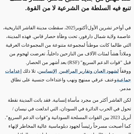
تنبع فيه السلطة من الشرعية لا من القوة.
في أواخر تشرين الأول/أكتوبر2025، سقطت مدينة الفاشر التاريخية،
عاصمة ولاية شمال دارفور، تحت وطأة حصار قاس. فهذه المدينة،
التي طالما كانت موطناً لمجموعة متنوعة من المجموعات العرقية
وملاذاً هشاً لمئات الآلاف من النازحين داخلياً، تعرضت لهجوم من
قبل "قوات الدعم السريع" (
RSF
) بعد أشهر من الحصار.
ووفقاً
لشهود العيان وتقارير المراقبين
الإنسانيين
، تلا ذلك
إعدامات
جماعية
وعنف عرقي ممنهج ونهب واعتداءات جنسية على نطاق
مدمر
.
لكن الفاشر أكثر من مجرد مأساة إنسانية. فقد باتت المدينة نقطة
تحول في الحرب الدائرة في السودان، التي اندلعت في نيسان /
أبريل 2023 بين القوات المسلحة السودانية و"قوات الدعم السريع".
كما أصبحت مسرحاً رئيساً لجهود دبلوماسية عالية المخاطر لإنهاء