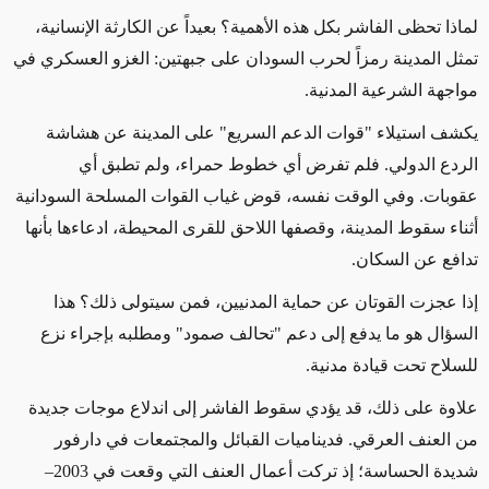
لماذا تحظى الفاشر بكل هذه الأهمية؟ بعيداً عن الكارثة الإنسانية،
تمثل المدينة رمزاً لحرب السودان على جبهتين: الغزو العسكري في
مواجهة الشرعية المدنية
.
يكشف استيلاء "قوات الدعم السريع" على المدينة عن هشاشة
الردع الدولي. فلم تفرض أي خطوط حمراء، ولم تطبق أي
عقوبات. وفي الوقت نفسه، قوض غياب القوات المسلحة السودانية
أثناء سقوط المدينة، وقصفها اللاحق للقرى المحيطة، ادعاءها بأنها
تدافع عن السكان
.
إذا عجزت القوتان عن حماية المدنيين، فمن سيتولى ذلك؟ هذا
السؤال هو ما يدفع إلى دعم "تحالف صمود" ومطلبه بإجراء نزع
للسلاح تحت قيادة مدنية
.
علاوة على ذلك، قد يؤدي سقوط الفاشر إلى اندلاع موجات جديدة
من العنف العرقي. فديناميات القبائل والمجتمعات في دارفور
شديدة الحساسة؛ إذ تركت أعمال العنف التي وقعت في 2003–