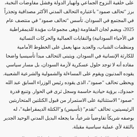
على خلفية النزوح الجماعي وانهيار الدولة وفشل مفاوضات النخبة،
برز "تحالف صمود" باعتباره التحالف المدني الأكثر مصداقية وتجذراً
في المجتمع في السودان. تأسس "تحالف صمود" في منتصف عام
2025، ويضم لجان المقاومة (وهى مجموعات مؤيدة للديمقراطية
في الأحياء السودانية) والنقابات العمالية والحركات النسائية
ومنظمات الشباب، والعديد منها يعمل على الخطوط الأمامية
للكارثة الإنسانية في السودان. ويتبنى التحالف مبدأ تأسيسيا واضحا
مفاده أنه لا توجد حلول عسكرية لأزمة السودان، بل مسار سياسي
يقوده المدنيون ويقوم على المساءلة والشمولية والشرعية الشعبية.
ويحظى تحالف "صمود"، الذى يقوده رئيس الوزراء السابق عبد الله
حمدوك، برؤية حيادية حاسمة وسجل ثرى في الحوار. وتنبع قدرة
"صمود" الاستثنائية على الاستمرار من قبول الكتلتين المتحاربتين
الرئيسيتين، تحالف "تقدم" (تأسيس) و"الكتلة الديمقراطية"، له
بوصفه شريكاً تفاوضياً شرعياً، ما يجعله البديل المدني الوحيد الجدير
بالثقة لأي عملية سياسية مقبلة.