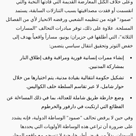
وعلى خلاف الكتل المعارضة القديمة التي قادتها النخبة والتي
انقسمت أو فقدت مصداقيتها بسبب التنازلات السابقة، يستمد
"صمود" قوته من تنظيمه الشعبي ورفضه الانحياز لأي من الفصائل
المسلحة. علاوة على ذلك، توفر مبادرات التحالف "المسارات
الثلاثة"، التي أطلقها في حزيران/ يونيو، مساراً واقعياً يهدف إلى
خفض التوتر وتحقيق انتقال سياسي يتضمن:
إنشاء ممرات إنسانية فورية ومراقبة وقف إطلاق النار
بمشاركة المدنيين
.
تشكيل حكومة انتقالية بقيادة مدنية، يتم اختيارها من خلال
حوار شامل، لا عبر تقاسم السلطة خلف الكواليس.
وضع
خارطة طريق شاملة للعدالة، بما في ذلك المساءلة عن
الفظائع التي ارتكبت في دارفور والخرطوم
وفي حين لا يرفض تحالف "صمود" الوساطة الدولية، فإنه يشدد
على ضرورة أن تراعي هذه الوساطة الأولويات التي يحددها
السودان، بدلاً من فرض أطر خارجية لا تنسجم مع واقعه المحلي.