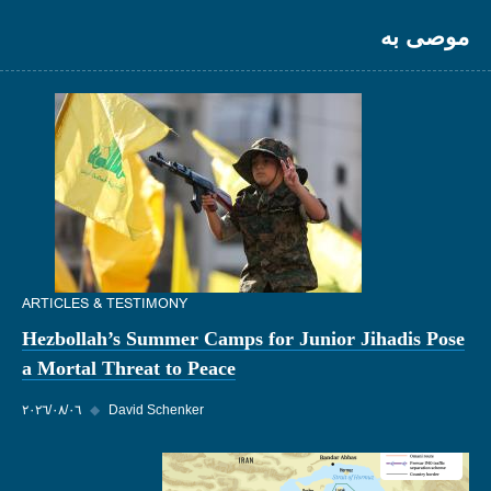
موصى به
ARTICLES & TESTIMONY
Hezbollah’s Summer Camps for Junior Jihadis Pose
a Mortal Threat to Peace
David Schenker
◆
٠٦‏/٠٨‏/٢٠٢٦