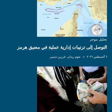
تحليل موجز
التوصل إلى ترتيبات إدارية عملية في مضيق هرمز
٦ أغسطس ٢٠٢٦
◆
نعوم ريدان
فرزين نديمي