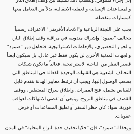
إلى إجراء ملموس. ويتطلب ذلك تنسيقاً بين وقف إطلاق النار
والمساعدات الإنسانية والعملية الانتقالية، بدلاً من التعامل معها
كمسارات منفصلة
.
يجب على اللجنة الرباعية و"الاتحاد الأفريقي" الاعتراف رسمياً
بتحالف "صمود" وإشراك مندوبيه في مراقبة وقف إطلاق النار،
والحوار التحضيري، والإحاطات الاستراتيجية. فتجاهل دور "صمود"
والجهات المدنية الأخرى لن يكون فقط غير عادل، بل سيكون أيضاً
قصير النظر من الناحية الاستراتيجية. فغالباً ما تكون شبكات
التحالف الشعبية هي القنوات الوحيدة الفعالة في المناطق التي
يصعب الوصول إليها. ويجب أن ترتبط معايير الهدنة بتقدم قابل
للقياس يشمل، فتح الممرات، وإطلاق سراح المعتقلين، ووقف
القصف في مناطق النزوح. وينبغي أن تفضي الانتهاكات لعواقب
فورية، سواء كان حظر السفر أو تعليق المساعدات أو فرض
عقوبات
.
ووفقا لـ"صمود"، فإن "خلايا تخفيف حدة النزاع المحلية" في المدن