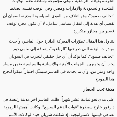
الحرب، بقيادة "الرباعية"، وهي مجموعة وساطة تضم الولايات
المتحدة والسعودية والإمارات ومصر. وفي الوقت نفسه، يضغط
"تحالف صمود"، وهو ائتلاف من القوى السياسية المدنية، لضمان أن
تفضي أي هدنة إلى انتقال سياسي شامل، لا أن تكون مجرد توقف
قصير بين مجازر متكررة
.
يتناول هذا المقال تطوّرات المعركة الدائرة حول الفاشر، وأحدث
مبادرات الهدنة التي طرحتها "الرباعية"، إضافة إلى تنامي دور
"تحالف صمود". كما يؤكد أن أي حل حقيقي للحرب في السودان
يجب أن يجمع بين الجوانب الأمنية والإنسانية والسياسية ضمن مسار
واحد ومتزامن، وأن ما يحدث في الفاشر سيمثّل اختباراً مبكراً لنجاح
هذا النموذج
.
مدينة تحت الحصار
على مدى نحو ثمانية عشر شهراً، ظلت الفاشر آخر مدينة رئيسة في
دارفور خارج سيطرة "قوات الدعم السريع". وكانت أهميتها الرمزية
تضاهي قيمتها الاستراتيجية، إذ شكلت شريان حياة لوكالات الأمم