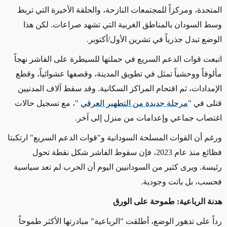
المتحدة، ومركزاً للمجتمعات النازحة، والحلقة الأخيرة التي تربط
وسط السودان بالمناطق الغربية التي تشهد صراعات. لكن هذا
الوضع تبدل جذرياً في تشرين الأول/أكتوبر.
اتبعت قوات الدعم السريع في حملتها للسيطرة على الفاشر نهجاً
مألوفاً ووحشياً تمثل في تطويق المدينة، وقصفها عشوائياً، وقطع
الإمدادات، ثم اقتحام المراكز السكانية. وقد سقط آلاف المدنيين
قتلى في "
مرحلة جديدة من التطهير العرقي
"، مع تسجيل حالات
اغتصاب جماعي وإعدامات من منزل إلى آخر.
ورغم أن القوات المسلحة السودانية و"قوات الدعم السريع" ارتكبتا
فظائع منذ عام 2023، فإن سقوط الفاشر شكل نقطة تحول
رئيسة. ويرى كثير من السودانيين اليوم أن الحرب لم تعد سياسية
فحسب، بل باتت وجودية.
هدنة الرباعية: طموحة على الورق
رداً على تدهور الوضع، أطلقت "الرباعية" مبادرتها الأكثر طموحاً