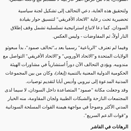
ولتحقيق هذه الغاية، دعي التحالف إلى تشكيل لجنة سياسية
تحضيرية تحت رعاية "الاتحاد الأفريقي" لتنسيق حوار بقيادة
السودان. كما دعا لاتباع استراتيجية تسلسلية تشمل وقف إطلاق
النار أولاً، ثم المفاوضات - وليس العكس
.
وفيما لم تعترف "الرباعية" رسميا بعد بـ"تحالف صمود"، بدأ مبعوثو
الولايات المتحدة و"الاتحاد الأوروبي" و"الاتحاد الأفريقي" التواصل مع
مندوبيه. ويؤدي التحالف الآن دوراً استشارياً في مشاورات الهيئة
الحكومية الدولية المعنية بالتنمية (إيغاد)، وكان من بين المجموعات
المدنية المدعوة إلى نيروبي وأديس أبابا لتقديم توصيات.
وقد وجعلت مكانة "صمود" المتصاعدة داخل السودان، لا سيما لدى
المجتمعات النازحة والشبكات الطبية ولجان المقاومة، منه الخيار
المدني الأكثر وضوحاً في مواجهة هيمنة القوات المسلحة السودانية
و"قوات الدعم السريع".
الرهانات في الفاشر