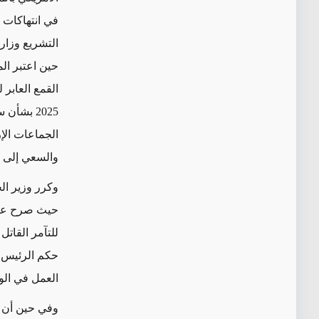
في انتهاكات 
التشريع وزارة
حين اعتبر الم
القمع العابر
2025 بشأن سياسة "الضغط الأقصى"، والتي
الجماعات الإر
والسعي إلى ا
وكرر وزير ال
حيث صرح على
للتآمر القات
حكم الرئيس ال
العمل في الو
وفي حين أن م