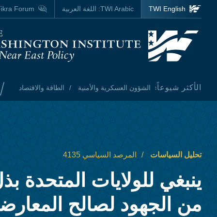
Skip to main content
TWI English
TWI Arabic:
اللغة العربية
ikra Forum
Homepage
/
الأكثر شيوعاً:
الشؤون العسكرية والأمنية
الطاقة والاقتصاد
تحليل السياسات
المرصد السياسي 4135
ينبغي للولايات المتحدة بذل
من الجهود لصالح المعارض