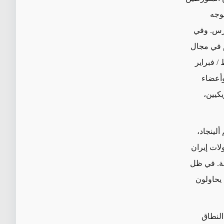
يوجه
نغرس. وفي
 في مجال
/ فبراير
وأعضاء
يكيين،
ألينجاد،
لات إيران
عة. في ظل
 يحاولون
النطاق