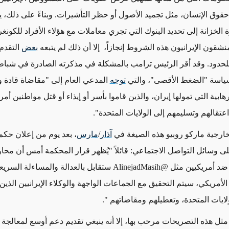
حقوق الإنسان، مثل تجميد الأصول أو حظر التأشيرات. وبناءً على ذلك، 
 الخزانة إلى تحديد البنوك التي تجري معاملات مع هؤلاء الأفراد للكو
نشقون الإيرانيون هذه الشروط إنجازاً، إلا أن ذلك لم يتبعه
بعض
التقدم
 للحدود. وقد أقر الرئيس ترامب بالمشكلة في مذكرته الصادرة في شباط 
توجه
المدعي العام إلى "مقاضاة قادة 
هابية التي تمولها إيران، والذين قاموا بأسر أو إيذاء أو قتل مواطنين أمر
عتقالهم وتسليمهم إلى الولايات المتحدة".
خارجية ماركو روبيو هذه الصيغة في
آذار
/
مارس
، بعد يوم من إعلان حكم 
 وسائل التواصل الاجتماعي
:
قائلاً
"
يُظهر قرار المحكمة أمس أن محاو
ل ضد أمريكيين مثل
@AlinejadMasih
ستقابل بالعدالة والمساءلة السري
أمريكي، سيتم التحقيق مع الجماعات الواجهة والوكلاء الإيرانيين الذين
لايات المتحدة، وتعطيلهم ومقاضاتهم
".
ثل هذه التصريحات مرحب بها، إلا أنه ينبغي تقديم دعم أوسع لمعالجة 