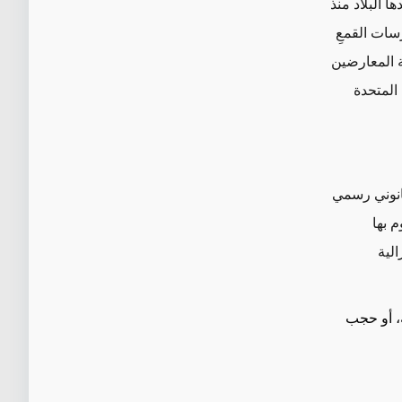
ا البلاد منذ
سات القمعِ
ة المعارضين
المتحدة
نوني رسمي
 بها
الية
ة، أو حجب