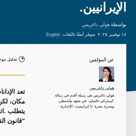
الإيرانيين.
هولي داغريس
بواسطة
١٨ نوفمبر ٢٠٢٥
متوفر أيضًا باللغات:
English
تحليل موج
عن المؤلفين
هولي داغريس
تعد الإدان
هولي داغريس هي زميلة أقدم في زمالة
"ليبيتزكي فاميلي" في معهد واشنطن،
مكان، لكن
ومديرة نشرة "ذا إيرانيست" الإخبارية.
يتطلب .ات
"قانون ال