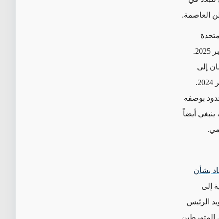
طن العاصمة
.
متحدة
أمريكا لدفنها في 4 تشرين الثاني /نوفمبر 2025.
ان إلى
في تشرين الأول /أكتوبر 2024.
حدود بوصفه
ينبغي أيضاً
مي.
اد بشأن
ة إلى
يد الرئيس
 المتورطين