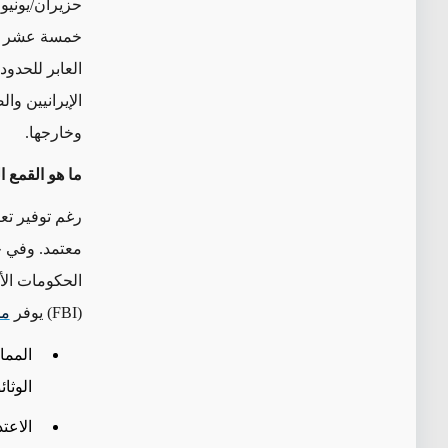
حزيران/يونيو
خمسة عشر عام
العابر للحدود
الإيرانيين و
وخارجها
.
ما هو القمع ا
رغم توفير ت
معتمد. وفي حي
الحكومات الأج
(FBI)
يوفر
مج
المما
الوثا
الاعتد