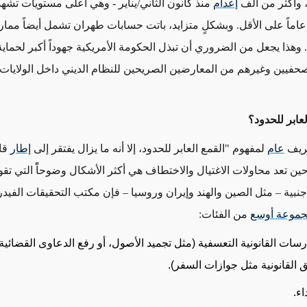
، وأكثر من ألف
إعدام
منذ كانون الثاني/يناير - وهي أعلى مستويات تشهده
اً على الأقل. وبشكلٍ متزايد، باتت حسابات طهران تشمل أيضاً ممار
. وهذا يجعل من الضروري أن تبذل الحكومة الأمريكية جهوداً أكبر لحماي
الصحفيين وغيرهم من المعارضين الصريحين للنظام الديني داخل الولايات 
لعابر للحدود؟
عريف
عام
لمفهوم "القمع العابر للحدود، إلا أنه ما يزال يفتقر إلى
إطار
قا
ن تعد محاولات الاغتيال والاختطاف هي أكثر الأشكال وضوحاًً التي تقوم
نبية – مثل الصين والهند وإيران وروسيا – فإن مكتب التحقيقات الفيدر
موعة أوسع
من الفئات
:
رسات القانونية التعسفية (مثل تجميد الأصول، أو رفع الدعاوى القضائي
ئق القانونية مثل جوازات السفر).
اء.