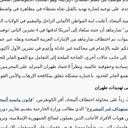
تحدة، على توجيه إشارة تهديد بالقتل تجاه نشطاء في مظاهرة في واشن
ة ألينجاد، أعلنت ابنة المواطن الألماني الراحل والمقيم في الولايات ال
" شارماهد أن جثته ستُعاد
إلى
ت، تم اختطاف شارماهد من الإمارات العربية المتحدة ونقله عبر عم
ُكم عليه بالإعدام في محاكمة غير عادلة و
أُعدم
 إلى جانب حالات أخرى، الحاجة الملحة إلى التعامل مع القمع العابر لل
يادية وحقوقية عالمية. ونظراً لاعتماد طهران المتزايد على المجرمين، 
قمع العابر للحدود باعتباره مشكلة تتعلق بمكافحة الإرهاب والأمن القو
لى تهديدات طهران
قانون ماسيه ألينج
استهداف غير المشروع
" الذي يطالب وزارة الخارجية بتقديم تقارير دوري
هويات الأفراد الأجانب الذين يعملون لصالح الجمهورية الإسلامية، وتزو
معلومات التي من شأنها تسهيل فرض عقوبات على المسؤولين الإيرانيين