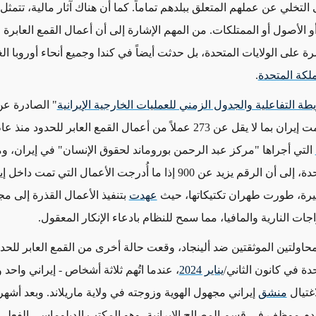
ى التخلي عن عملهم المتعلق ببلدهم تماماً. كما أن هناك آثار مالية، تتمث
 الأصول أو الممتلكات. من المهم الإشارة إلى أن أعمال القمع العابرة 
لى الولايات المتحدة، بل حدثت أيضاً في كندا وجميع أنحاء أوروبا الغر
لكة المتحدة
.
طة التفاعلية والجدول الزمني للعمليات الخارجية الإيرانية
" الصادرة عن
التي أجراها "مركز عبد الرحمن بوروماند لحقوق الإنسان" في إيران، و
الولايات المتحدة، إلى أن الرقم يزيد عن 900 إذا ما أُدرجت الأعمال التي تمت
يرة، طورت طهران تكتيكاتها، حيث
عهدت
بتنفيذ الأعمال القذرة إلى 
ات النارية والمافيا، مما سمح للنظام بادعاء الإنكار المعقول.
محاولتين الموثقتين ضد ألينجاد، وقعت حالة أخرى من القمع العابر للحد
تحدة في
كانون الثاني/
يناير 2024
، عندما اتُهم ثلاثة أشخاص - إيراني واحد و
اغتيال
منشق
إيراني مجهول الهوية وزوجته في ولاية ماريلاند. وبعد أشه
قدم موظف في قسم المصالح الإيرانية، وهو المكتب الدبلوماسي الفعلي 