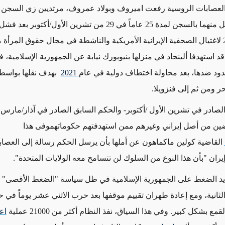
لعصابات الروسية رفعت اميروف وبولاد عمروف، مرتديين زي السجن ا
دة 25 عاماً في 29 من تشرين الأول/أكتوبر بعد فشل
في عام 2022 لاغتيال الصحفية الإيرانية الأمريكية والناشطة في مجال حقوق المرأة
ا قد استهدفا ألينجاد في منزلها بنيويورك نيابة عن الجمهورية الإسلامية، 
دود ضدها، بعد محاولة اختطاف دولية في عام
2021
بهدف نقلها بواسط
ر ومن ثم إلى فنزويلا
.
صادر في تشرين الأول /أكتوبر- والحكم السابق الصادر في آذار/مارس - 
رضين من أصل إيراني وغيرهم ممن استهدفتهم حكوماتهم
وفى هذا
القاضية كولين ماكماهون عن أملها بأن يرسل الحكم رسالة إلى العصا
إيران "بأن هذا النوع من السلوك لن تتسامح معه الولايات المتحدة".
يد الضغط على الجمهورية الإسلامية في ظل سياسة "الضغط الأقصى" ال
لثانية، ومع إعادة طهران تقييم موقفها بعد حرب الاثني عشر يوماً في ح
اع