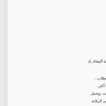
 ألينجاد، إذ
لطلاب –
أكثر
رنت. وتحمل
ى الرقابة