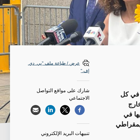
عرض / طباعة ملف "پي. دي.
إف."
شارك على مواقع التواصل
ن في كل
الاجتماعي
خارج
ها في
ديمقراطي
تنبيهات البريد الإلكتروني