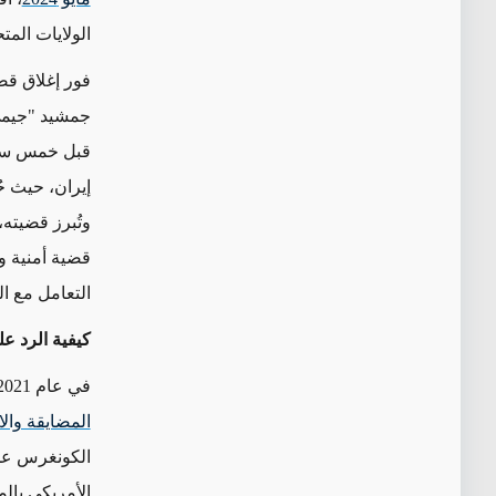
الولايات الم
فور إغلاق قضي
جمشيد "جيمي
قبل خمس سنوا
إيران، حيث ح
وتُبرز قضيته،
قضية أمنية وس
التعامل مع ال
كيفية الرد ع
في عام 2021، رداً على محاولة اختطاف ألينجاد، أقر الكونغرس، "
المضايقة وال
الكونغرس عن 
الأمريكي بال