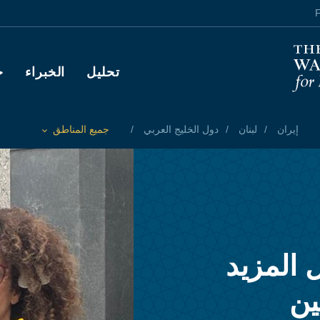
F
Main navigation
تحليل
الخبراء
ح
إيران
لبنان
دول الخليج العربي
جميع المناطق
Toggle List of
 المزيد
ين