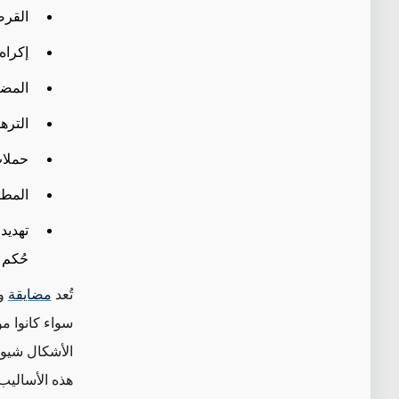
القرص
إكراه
المضا
الترهي
حملات
المطا
تهديد 
حُكم
تُعد
مضايقة
و
سواء كانوا م
الأشكال شيوعا
هذه الأساليب