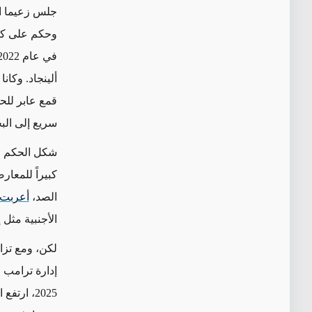
جلس زعيما ا
وحكم على كل منهما بالسجن لم
ألينجاد. وكان
قمع عابر للح
سريع إلى البح
شكل الحكم ال
كبيراً للمعا
الصد،
أعربت
الأجنبية مثل 
لكن، ومع تزا
إدارة ترامب ا
2025، ارتفع القمع بشكل كبير. وفي هذا السياق، نفذ النظام أكثر من 21000 عملية