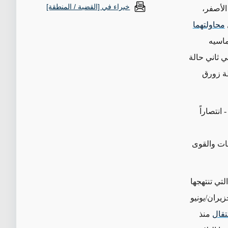
خبراء في [القضية / المنطقة]
لأصفر،
محاولتهما
 ماسيه
في ثاني حالة
ة زورق
انتصاراً
بات والقوى
تي تنتهجها
زيران/يونيو
تقال
منذ