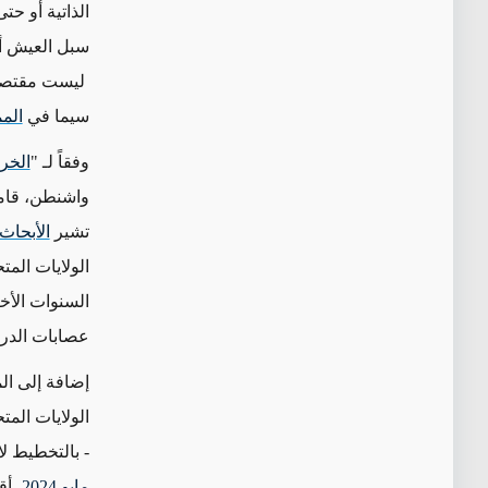
الذاتية أو حت
سبل العيش أو
ليست مقتصرة ع
سيما في
المم
وفقاً لـ "
الخري
تشير
الأبحاث
السنوات الأخ
عصابات الدراج
إضافة إلى ال
الولايات الم
- بالتخطيط ل
مايو 2024
، أ