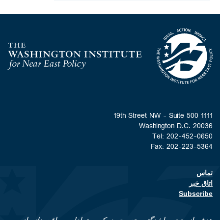
Homepage
1111 19th Street NW - Suite 500
Washington D.C. 20036
Tel: 202-452-0650
Fax: 202-223-5364
تماس
Footer contact links
اتاق خبر
Subscribe