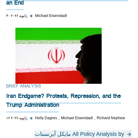
an End
Michael Eisenstadt
◆
۳۰ ژانویه ۲۰۲۶
BRIEF ANALYSIS
Iran Endgame? Protests, Repression, and the
Trump Administration
Richard Nephew
Michael Eisenstadt
Holly Dagres
◆
۱۶ ژانویه ۲۰۲۶
All Policy Analysis by مایکل آیزنستات