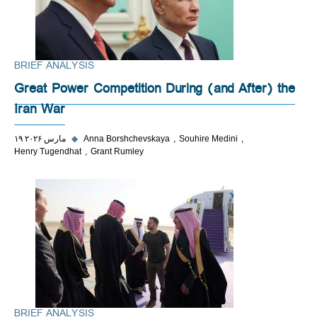
BRIEF ANALYSIS
Great Power Competition During (and After) the
Iran War
Souhire Medini
Anna Borshchevskaya
◆
۱۹ مارس ۲۰۲۶
Henry Tugendhat
Grant Rumley
BRIEF ANALYSIS