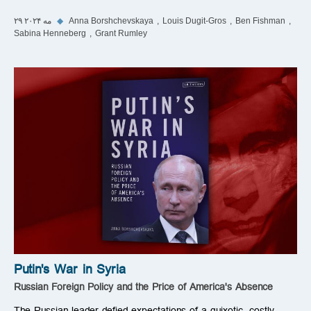
Ben Fishman
Louis Dugit-Gros
Anna Borshchevskaya
◆
۲۹ مه ۲۰۲۴
Sabina Henneberg
Grant Rumley
Putin's War in Syria
Russian Foreign Policy and the Price of America's Absence