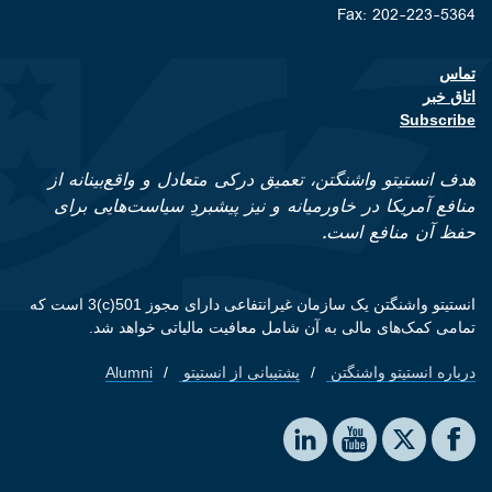
Fax: 202-223-5364
تماس
Footer contact links
اتاق خبر
Subscribe
هدف انستیتو واشنگتن، تعمیق درکی متعادل و واقع‌بینانه از
منافع آمریکا در خاورمیانه و نیز پیشبردِ سیاست‌هایی برای
حفظ آن منافع است.
انستیتو واشنگتن یک سازمان غیرانتفاعی دارای مجوز 501(c)3 است که
تمامی کمک‌های مالی به آن شامل معافیت مالیاتی خواهد شد.
درباره انستیتو واشنگتن
پشتیبانی از انستیتو
Alumni
Footer quick links
Social media
The Washington Institute on LinkedIn
The Washington Institute on YouTube
The Washington Institute on Facebook
The Washington Institute on X