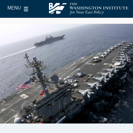
Skip to main content
MENU
le Main Menu
The Washington Institute for Near East Policy