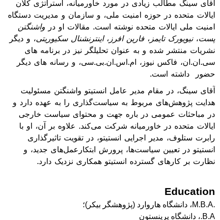
آقای سینگ مطالب زیادی در مورد خاورمیانه، استراتژی کلان
ایالات متحده در حوزه امنیت ملی، و سازمان و مدیریت دستگاه
امنیت ملی ایالات متحده نوشته است. مقالات او در
واشنگتن
پست
،
نیویورک تایمز
،
فارین افرز
،
اینترنشنال سکیوریتی
، و دیگر
نشریات منتشر شده و به عنوان تحلیلگر نیز در برنامه های
سی.ان.ان، فاکس نیوز، ام.اس.ان.بی.سی، و رسانه های دیگر
حضور داشته است.
آقای سینگ، در مقام مدیر عامل انستیتو واشنگتن مسئولیت
هدایت پژوهش‌های مربوط به سیاست‌گذاری را به عهده دارد و
در مباحثات عمومی در باره جهت و محتوای سیاست خارجی
ایالات متحده در خاورمیانه شرکت می‌کند. علاوه بر آن، او با
رابرت ستلوف، مدیر اجرایی انستیتو، در تقویت تاثیرگذاری
انستیتو در تعیین سیاست‌ها، پرورش ابتکارعمل‌های جدید، و
نظارت بر کارهای گسترده انستیتو همکاری نزدیک دارد.
Education
.
M.B.A
، دانشگاه هاروارد (پژوهشگر بیکر)؛
B.A.
، دانشگاه پرینستون