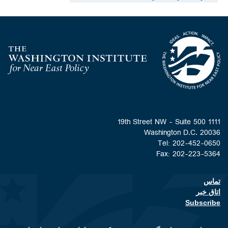
Homepage
1111 19th Street NW - Suite 500
Washington D.C. 20036
Tel: 202-452-0650
Fax: 202-223-5364
تماس
Footer contact links
اتاق خبر
Subscribe