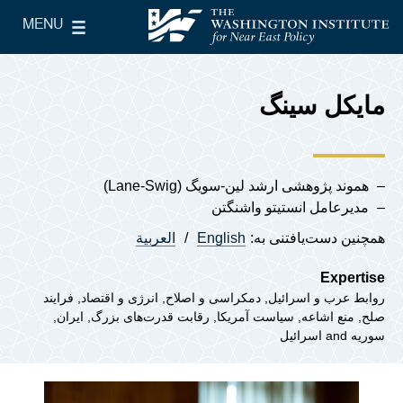
Skip to main content
MENU
le Main Menu
The Washington Institute for Near East Policy
مایکل سینگ
هموند پژوهشی ارشد لین-سویگ (Lane-Swig)
مدیرعامل انستیتو واشنگتن
همچنین دست‌یافتنی به:
English
العربية
Expertise
روابط عرب و اسرائیل
دمکراسی و اصلاح
انرژی و اقتصاد
فرایند
صلح
منع اشاعه
سیاست آمریکا
رقابت قدرت‌های بزرگ
ایران
سوریه
اسرائیل