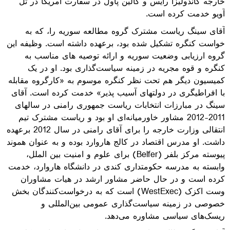
خارجه کاندولیزا رایس و کالین پاول در سفارت امریکا در تل
آویو خدمت کرده است.
آقای سینگ ریاست مشترک گروه مطالعه سوریه را، که به
خواست کنگره تشکیل شده بود، برعهده داشته است. وظیفه این
گروه ارزیابی وضعیت سوریه و ارائه توصیه های مناسب به
کنگره و قوه مجریه در زمینه سیاست‌گذاری بود. او در یک
کمیسیون دیگر هم تحت نظر کنگره موسوم به «کارگروه مقابله
با افراطیگری در دولتهای آسیب پذیر» خدمت کرده است. آقای
سینگ در مبارزات انتخابات ریاست جمهوری رامنی در سالهای
2011-2012 مشاور خاورمیانه
ای او بود و ریاست مشترک تیم
انتقالی وزارت خارجه را برای آقای رامنی در سال 2012 برعهده
داشت. او مدرس اقتصاد در کالج هاروارد بوده و به عنوان هموند
پیوسته مرکز بلفر (
Belfer
) برای علوم و امنیت بین الملل،
وابسته به مدرسه حکومتداری کندی در دانشگاه هاروارد، خدمت
کرده است و در حال حاضر مشاور ارشد در هیات مشاوران
وست اکزک (
WestExec
) است که به درخواست‌کنندگان بخش
خصوصی در زمینه سیاست‌گذاری عمومی بین‌المللی و
ریسک‌های سیاسی مشاوره می‌دهد.