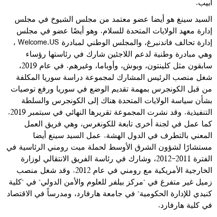
أبيب
.
السيد سينغ هو أيضا عضو معتمد من مجلس الشيوخ في مجلس
إدارة معهد الولايات المتحدة للسلام. وهو أيضًا عضو في مجلس
إدارة تحالف فاندنبرغ، والمجلس الوطني لمبادرة
Welcome.US
،
وهي مبادرة وطنية لدعم اللاجئين شارك في رئاستها رؤساء
سابقون مثل كلينتون، وبوش، وأوباما، وغيرهم. في عام 2019،
شغل منصب الرئيس المشارك لمجموعة دراسة سوريا المكلفة
من قبل الكونجرس بمهمة تقديم الوضع في سوريا ورفع توصيات
بشأن سياسة الولايات المتحدة هناك إلى الكونجرس والسلطة
التنفيذية. وقد نشرت المجموعة تقريرها النهائي في سبتمبر 2019.
كما عمل في لجنة أخرى تابعة للكونغرس، وهي فريق العمل
المعني بالتطرف في الدول الهشة. عمل السيد سينغ أيضا
مستشارًا لشؤون الشرق الأوسط لحملة ميت رومني الرئاسية في
الفترة 2011-2012
، وشارك في رئاسة الفريق الانتقالي لوزارة
الخارجية الأمريكية مع رومني في عام 2012. وقد شغل منصب
زميل غير متفرغ في "مركز بيلفر للعلوم والأمن الدولي" في "كلية
كنيدي للإدارة الحكومية" في جامعة هارفارد،
ومدرساً
في الاقتصاد
في كلية هارفارد.