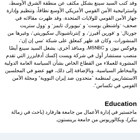
وقد كتب السيد سينغ بشكل مكثف عن منطقة الشرق الأوسط،
واستراتيجية الأمن القومي الأمريكي الأوسع نطاقاً، وتنظيم وإدارة
جهاز الأمن القومي للولايات المتحدة. وقد ظهرت مقالاته في
صحف: "واشنطن بوست" و "نيويورك تايمز" و "وول ستريت
جورنال" و "فورين آفيرز"، و "إنترناشيونال سكيوريتي"، وغيرها من
المنشورات. وكان قد ظهر كمعلق على شبكة "سي إن إن"،
وفوكس نيوز، و
MSNBC
، ومنافذ أخرى
.
يشغل السيد سينغ أيضًا
منصب مستشار أول في شركة ويست إكسك أدفايزرز التي تقدم
المشورة للعملاء من القطاع الخاص بشأن السياسة العامة الدولية
والمخاطر السياسية. وبالإضافة إلى ذلك، فهو عضو في المجلسين
الاستشاريين لمنظمة ”متحدون ضد إيران النووية“ ومجلة الأمن
القومي في تكساس“.
Education
ماجستير في إدارة الأعمال من جامعة هارفارد (باحث في زمالة
بيكر)، وبكالوريوس من جامعة برينستون.