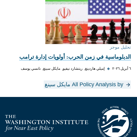
تحليل موجز
الدبلوماسية في زمن الحرب: أولويات إدارة ترامب
٦ أبريل ٢٠٢٦
◆
إميلي هاردينغ
ريتشارد نيفيو
مايكل سينغ
نانسي يوسف
All Policy Analysis by مايكل سينغ
Homepage