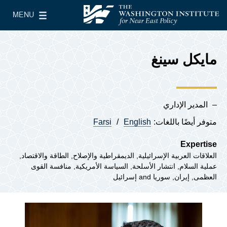
Skip to main content
MENU
معهد واشنطن لسياسات الشرق الأدنى
le Main Menu
مايكل سينغ
المدير الإداري
متوفر أيضًا باللغات:
English
Farsi
Expertise
العلاقات العربية الإسرائيلية
الديمقراطية والإصلاح
الطاقة والاقتصاد
عملية السلام
انتشار الأسلحة
السياسة الأمريكية
منافسة القوى
العظمى
إيران
سوريا
إسرائيل