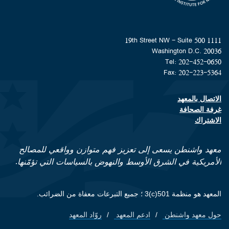
1111 19th Street NW - Suite 500
Washington D.C. 20036
Tel: 202-452-0650
Fax: 202-223-5364
الاتصال بالمعهد
Footer contact links
غرفة الصحافة
الاشتراك
معهد واشنطن يسعى إلى تعزيز فهم متوازن وواقعي للمصالح
الأمريكية في الشرق الأوسط والنهوض بالسياسات التي تؤمّنها.
المعهد هو منظمة 501(c)3 ؛ جميع التبرعات معفاة من الضرائب.
حول معهد واشنطن
ادعم المعهد
روّاد المعهد
Footer quick links