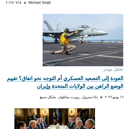
Michael Singh
◆
١٨‏/٠٦‏/٢٠٢٦
تحليل موجز
العودة إلى التصعيد العسكري أم التوجه نحو اتفاق؟ تقييم
الوضع الراهن بين الولايات المتحدة وإيران
١٦ يونيو ٢٠٢٦
◆
دانا سترول
روبرت ساتلوف
مايكل سينغ