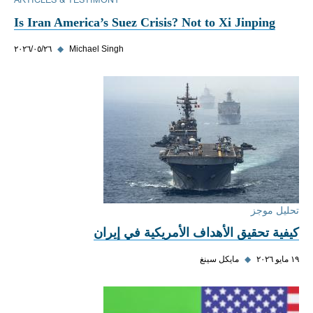
ARTICLES & TESTIMONY
Is Iran America’s Suez Crisis? Not to Xi Jinping
Michael Singh
◆
٢٦‏/٠٥‏/٢٠٢٦
تحليل موجز
كيفية تحقيق الأهداف الأمريكية في إيران
١٩ مايو ٢٠٢٦
◆
مايكل سينغ