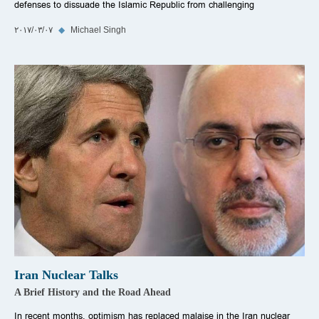
defenses to dissuade the Islamic Republic from challenging
Michael Singh
◆
٠٧‏/٠٣‏/٢٠١٧
Iran Nuclear Talks
A Brief History and the Road Ahead
In recent months, optimism has replaced malaise in the Iran nuclear