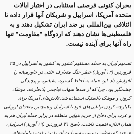
بحران کنونی فرصتی استثنایی در اختیار ایالات
متحده آمریکا، اسراییل و شریکان آنها قرار داده تا
ائتلافی بین‌المللی بر ضد ایران تشکیل دهند و به
فلسطینی‌ها نشان دهند که اردوگاه "مقاومت" تنها
راه آنها برای آینده نیست.
تصمیم ایران به حمله مستقیم کشور-به-کشور به اسراییل در ۲۵
فروردین (۱۳ آوریل) خطر جنگ متعارف علنی در خاورمیانه را
افزایش داد. این حمله به لحاظ گستره، مقیاس، و پیچیدگی
چشمگیر بود، چرا که از صدها سهاب تهاجمی یک‌طرفه، موشک
کروز، و موشک بالستیک استفاده شد. تلاش‌های آمریکا برای
یکپارچه کردن توانایی‌های خود با اسراییل و همچنین متحدان اروپایی
و عرب برای دفاع از حریم هوایی منطقه در برابر حمله ایران هم به
همان اندازه اهمیت داشت. پاسخ ۳۱ فروردین (۱۹ آوریل) اسراییل،
هرچند که به‌طور رسمی مسوولیت آن را نپذیرفت، سامانه‌های