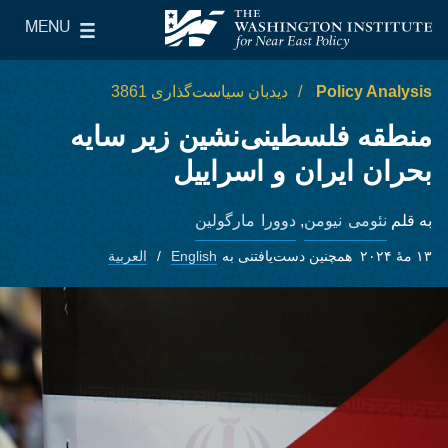
Skip to main content
MENU
le Main Menu
The Washington Institute for Near East Policy
Policy Analysis
دیدبان سیاست‌گذاری 3861
منطقه‌ فلسطینی‌نشین زیر سایه
بحران ایران و اسراییل
نئومی نیومن
دوورا مارگولین
به قلم
,
۱۳ مهٔ ۲۰۲۴
همچنین دست‌یافتنی به
English
العربية