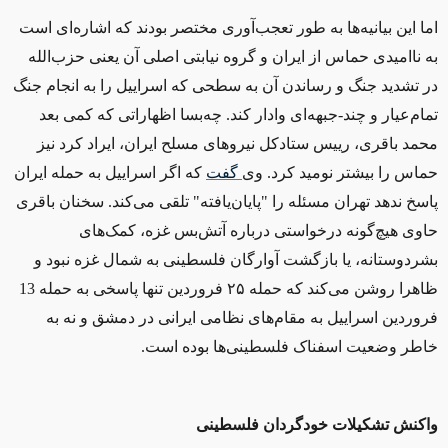
اما این بیانیه‌ها به‌ طور تعجب‌آوری مختصر بودند که اشاره‌ای است
به ناامیدی حماس از ایران و گروه نیابتی اصلی آن یعنی حزب‌الله
در تشدید جنگ و رساندن آن به سطحی که اسراییل را به انجام جنگ
تمام‌عیار و چند-جبهه‌ای وادار کند. چه‌بسا اظهاراتی که کمی بعد
محمد باقری، رییس ستادکل نیروهای مسلح ایران، ایراد کرد نیز
حماس را بیشتر نومید کرد. وی
گفت
که اگر اسراییل به حمله ایران
پاسخ ندهد تهران مسئله را "پایان‌یافته"
تلقی می‌کند. سخنان باقری
حاوی هیچ‌گونه درخواستی درباره آتش‌بس غزه، کمک‌های
بشردوستانه، یا بازگشت آوارگان فلسطینی به شمال غزه نبود و
ظاهرا روشن می‌کند که حمله ۲۵ فروردین تنها پاسخی به حمله 13
فروردین اسراییل به مقام‌های نظامی ایرانی در دمشق و نه به
خاطر وضعیت اسفناک فلسطینی‌ها بوده است.
واکنش تشکیلات خودگردان فلسطینی