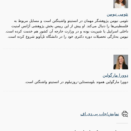
نئومی نیومن
نئومی نیومن پژوهشگر مهمان در انستیتو واشینگتن است و مسایل مربوط به
فلسطینی‌ها را دنبال می‌کند. او پیش از این رییس بخش پژوهشی آژانس امنیت
داخلی اسراییل یا شین‌بت بوده و در وزارت خارجه آن کشور هم خدمت کرده است.
نیومن به‌تازگی تحصیلات دوره دکتری خود را در دانشگاه تل‌آویو شروع کرده است.
دوورا مارگولین
دوورا مارگولین هموند بلومنستاین-روزنبلوم در انستیتو واشنگتن است.
نمایش/چاپ پی.دی.اف