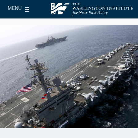
Skip to main content
MENU
le Main Menu
The Washington Institute for Near East Policy