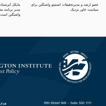
عضو ارشد و مدیرتحقیقات انستیتو واشنگتن برای
مایکل آیزنستات
سیاست خاور نزدیک
مدیر برنامه مط
واشنگتن است.
Homepage
1111 19th Street NW - Suite 500
هدف 