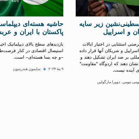
سطینی‌نشین زیر سایه
حاشیه هسته‌ای دیپلماس
ان و اسراییل
پاکستان با ایران و عرب
صتی استثنایی در اختیار ایالات
بازدیدهای سطح بالای دیپلماتیک اخیر
اسراییل و شریکان آنها قرار داده
استیصال اقتصادی در کنار فرصت‌طل
المللی بر ضد ایران تشکیل دهند و
–و چه بسا هسته‌ای– است.
نشان دهند که اردوگاه "مقاومت"
ای آینده نیست.
۹ مهٔ ۲۰۲۴
◆
سایمون هندرسون
ومی نیومن
دوورا مارگولین