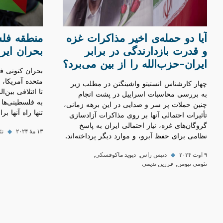
آیا دو حمله‌ی اخیر مذاکرات غزه
منطقه‌ فل
و قدرت بازدارندگی در برابر
بحران ایر
ایران-حزب‌الله را از بین می‌برد؟
بحران کنونی فر
متحده آمریکا، 
چهار کارشناس انستیتو واشینگتن در مطلب زیر
تا ائتلافی بین‌
به بررسی محاسبات اسراییل در پشت انجام
به فلسطینی‌ها 
چنین حملات پر سر و صدایی در این برهه زمانی،
تنها راه آنها بر
تأثیرات احتمالی آنها بر روی مذاکرات آزادسازی
گروگان‌های غزه، نیاز احتمالی ایران به پاسخ
۱۳ مهٔ ۲۰۲۴
◆
نئ
نظامی برای حفظ آبرو، و موارد دیگر پرداخته‌اند.
۹ اوت ۲۰۲۴
◆
دنیس راس
دیوید ماکوفسکی
نئومی نیومن
فرزین ندیمی