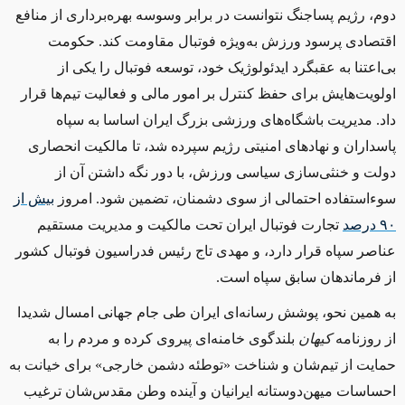
دوم، رژیم پساجنگ نتوانست در برابر وسوسه بهره‌برداری از منافع
اقتصادی پرسود ورزش به‌ویژه فوتبال مقاومت کند. حکومت
بی‌اعتنا به عقبگرد ایدئولوژیک خود، توسعه فوتبال را یکی از
اولویت‌هایش برای حفظ کنترل بر امور مالی و فعالیت‌ تیم‌ها قرار
داد. مدیریت باشگاه‌های ورزشی بزرگ ایران اساسا به سپاه
پاسداران و نهادهای امنیتی رژیم سپرده شد، تا مالکیت انحصاری
دولت و خنثی‌سازی سیاسی ورزش، با دور نگه داشتن آن از
سوءاستفاده احتمالی از سوی دشمنان، تضمین شود. امروز
بیش از
۹۰ درصد
تجارت فوتبال ایران تحت مالکیت و مدیریت مستقیم
عناصر سپاه قرار دارد، و مهدی تاج رئیس فدراسیون فوتبال کشور
از فرماندهان سابق سپاه است.
به همین نحو، پوشش رسانه‌ای ایران طی جام جهانی امسال شدیدا
از روزنامه
کیهان
بلندگوی خامنه‌ای پیروی کرده و مردم را به
حمایت از تیم‌شان و شناخت «توطئه دشمن خارجی» برای خیانت به
احساسات میهن‌دوستانه ایرانیان و آینده وطن مقدس‌شان ترغیب