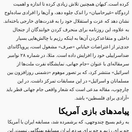
کرده است.
کیهان
همچنین تلاش زیادی کرده تا اندازه و اهمیت
اردوگاه «غیرحامیان» را اندک جلوه دهد، و آن‌ها را افرادی ساده‌لوح
نشان دهد که عزت و استقلال خود را به قدرت‌های خارجی باخته‌اند.
به علاوه، این روزنامه برای منحرف کردن خوانندگان از جنجال
داخلی و متقاعدکردن آن‌ها به اینکه رژیم با چالش‌هایی بسیار
جدی‌تر از اعتراضات خیابانیِ «صرف» مشغول است، پروپاگاندای
ضداسراییلی خود را افزایش داده است. مثلا، در شماره ۲۸ نوامبر
سرمقاله‌ای با عنوان «جام جهانی، نمایشگاه نفرت ملت‌ها از
اسرائیل» منتشر کرد، که بر تصور موهوم «دشمنی روزافزون بین
مسلمانان و اسرائیل» در این مسابقات تمرکز داشت. در این
چارچوب، مقاله مدعی است که شعار واقعی جام جهانی قطر باید
«آزادی برای فلسطین» باشد.
پیامدهای بازی آمریکا
به رغم بسیج‌ چندوجهی، که برشمرده شد، مسابقه ایران با آمریکا
چه برای رژیم و چه برای مردم ایران مسابقه‌ بهنگامی نیست. این