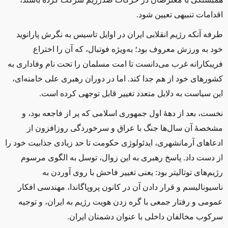
اقدامات تنبیهی تعیین شود.
طرفه آنکه رژیم انقلابی ایران در اوایل تاسیس به نگرش پارانوید
خود به ورزش معروف بود؛ به‌ویژه فوتبال، که آن را اختراع
فریبکارانه غرب می‌دانست تا امت مسلمان را تحت نام وفاداری به
کشورهای خود از هم جدا ‌کند. اما در دوران رهبری علی خامنه‌ای،
این سیاست به دلایل متعدد تغییر قابل توجهی کرده است.
نخست، بعد از دههٔ اول جمهوری اسلامی که پر از فاجعه بود، و
مشخصهٔ آن سال‌ها جنگ با عراق و سرخوردگی روزافزون از
ادعاهای آرمانشهری، ایدئولوژی حکومت تا حد زیادی جذابیت خود را
از دست داد. پاسخ رهبری به این زوال، توسل به الگوی مرسوم
رژیم‌های توتالیتر بود: یعنی تغییر فاحش با روی آوردن به
ناسیونالیسم و قرار دادن آن در کانون پروپاگاندا، مهندسی افکار
عمومی و رفتار جمعی با گره زدن هویت رژیم به ایران، و توجیه
سرکوب مخالفان داخلی با عنوان دشمنان ایران.