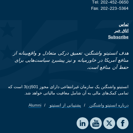
Tel: 202-452-0650
Fax: 202-223-5364
تماس
Footer contact links
اتاق خبر
Subscribe
هدف انستیتو واشنگتن، تعمیق درکی متعادل و واقع‌بینانه از
منافع آمریکا در خاورمیانه و نیز پیشبردِ سیاست‌هایی برای
حفظ آن منافع است.
انستیتو واشنگتن یک سازمان غیرانتفاعی دارای مجوز 501(c)3 است که
تمامی کمک‌های مالی به آن شامل معافیت مالیاتی خواهد شد.
درباره انستیتو واشنگتن
پشتیبانی از انستیتو
Alumni
Footer quick links
Social media
The Washington Institute on LinkedIn
The Washington Institute on YouTube
The Washington Institute on Facebook
The Washington Institute on X