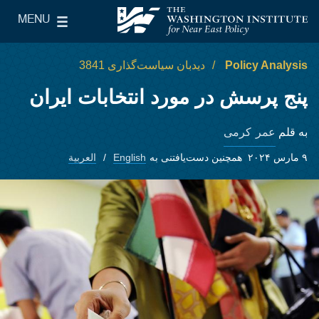
Skip to main content
MENU
le Main Menu
The Washington Institute for Near East Policy
Policy Analysis
دیدبان سیاست‌گذاری 3841
پنج پرسش در مورد انتخابات ایران
عمر کرمی
به قلم
۹ مارس ۲۰۲۴
همچنین دست‌یافتنی به
English
العربية