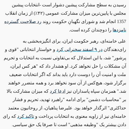
رسیدن به سطح مشارکت پیشین دشوار است -انتخابات پیشین
مجلس با پایین‌ترین میزان مشارکت عمومی (۴۲٪) از زمان انقلاب
1357 انجام شد و شورای نگهبانِ حکومت روند
رد صلاحیت‌ گسترده
نامزدها
را دوچندان کرده است.
علی خامنه‌ای، رهبر حکومت ایران، برای انگیزه‌بخشی به
رای‌دهندگان
در
۹ اسفند
سخنرانی کرد
و خواستار انتخاباتی "قوی و
پرشور" شد، با این استدلال که بی‌تفاوتی نسبت به انتخابات و تحریم
آن مشکلات را حل نخواهد کرد. او هشدار داد که "هر کس ایران،
ملت و امنیت آن را دوست دارد باید بداند که اگر انتخابات ضعیف
برگزار شود،‌ هیچ‌کس از آن سود نخواهد برد و همه متضرر خواهند
شد." همزمان سپاه پاسداران نیز
ادعا کرد
که میزان مشارکت بالا
بر "محاسبات دشمن" برای ادامه "راهبرد تهدید، تحریم و فشار
حداکثری" اثرگذار خواهد بود. علیرضا پناهیان، از روحانیون معتمد
خامنه‌ای نیز از زاویه معنوی به انتخابات پرداخت و
تاکید کرد
که رای
دادن بیشتر یک "وظیفه مذهبی" است تا صرفا یک حق سیاسی.