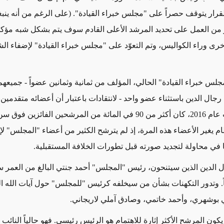
القرار يتوقف حصراً على "مجلس خبراء القيادة".
(على الرغم من أنه ينب
ر من العمل على تحديد المرشد الأعلى القادم سوف يتم بشكل شبه مؤك
رى وراء الكواليس، وتم التعوّد على "مجلس خبراء القيادة" لإضفاء ا
لس خبراء القيادة" الحالي، المؤلف من ثمانية وثمانين عضواً
- جميعهم
جال الدين باستثناء عضو واحد -
لانتقادات باعتبار أن أعضائه متقدمين
ففي انتخابات عام 2016، كان أكثر من 90 في المائة من المرشحين الفائزي
ام يغير الأعضاء هذه المرة، إذ لم يترشح الكثير من أعضاء "المجلس" لإ
ما في محاولة لتجديد صورته قبل تطورات الخلافة المستقبلية.
 الدين الذين سيتنحون، رئيس "المجلس" أحمد جنتي البالغ من العمر س
. وتدور التكهنات بشأن من سيخلفه كرئيس "للمجلس" حول آيات الله ال
بوشهري، وأحمد خاتمي، وصادق آملي لاريجاني.
يكون
المرشح الأكثر إثارة للاهتمام هو الرئيس رئيسي. فهو حالياً النائب