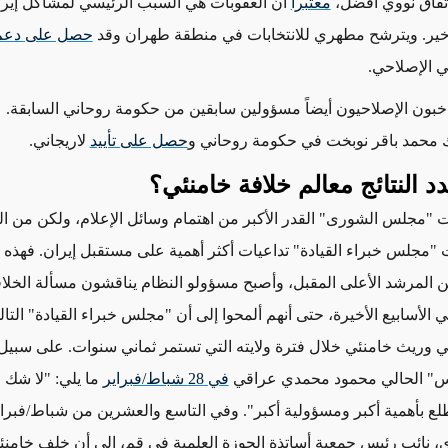
تفاق نووي أفضل،
معتبراً
أن العقوبات هي السبب الرئيسي لمشاكل إير
خير. ويترشح مطهري للانتخابات في منطقة طهران وقد
حصل على دعم
ني الإصلاحي.
ناخبون الإصلاحيون أيضاً مسؤولين سابقين من حكومة روحاني السابقة.
ك محمد باقر نوبخت في حكومة روحاني و
حصل على تأييد
لاريجاني.
 النتائج معالم خلافة خامنئي؟
ت "مجلس الشورى" القدر الأكبر من
اهتمام وسائل الإعلام
،
ولكن من ال
"مجلس خبراء القيادة" تداعيات أكثر أهمية على مستقبل إيران. فهذه ا
يين المرشد الأعلى المقبل، وأصبح مسؤولو النظام يناقشون مسألة الخلا
 الأسابيع الأخيرة، حتى أنهم ألمحوا إلى أن "مجلس خبراء القيادة" التا
ي
وريث خامنئي خلال فترة ولايته
التي تستمر
ثماني سنوات. على سبيل ا
" الحالي محمود محمدي عراقي
في 28 شباط/فبراير
ما يلي: "لا شك 
لع بأهمية أكبر ومسؤولية أكبر". وفي التاسع والعشرين من شباط/فبرا
 نائب رئيس جمعية
أساتذة الحوزة العلمية في قم
، إلى أن خلف خامنئي