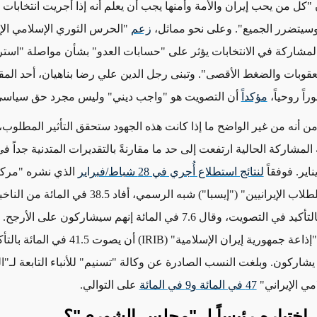
إن "كل من يحب إيران والأمة وأمنها يجب أن يعلم أنه إذا أجريت انتخابا
وسيتضرر الجميع".
وعلى نحو مماثل
،
زعم
"الحرس الثوري الإسلامي الإي
لمشاركة في الانتخابات يؤثر
على
"حسابات العدو" بشأن مواصلة "استرا
لعقوبات والضغط الأقصى". وتبنى رجل الدين علي رضا بناهيان، أحد الم
اً روحياً،
مؤكداً
أن التصويت هو "واجب ديني" وليس مجرد حق سياسي
من أنه
من غير الواضح ما إذا كانت هذه الجهود ستحقق التأثير المطلوب، إ
المشاركة الحالية
ارتفعت إلى حد ما مقارنةً بالتقديرات المتدنية جداً ف
ناير. فوفقاً
لنتائج استطلاع أُجري في 28 شباط/فبراير
الذي نشره "مركز
الرأي العام للطلاب الإيرانيين" ("إيسبا") شبه الرسمي، أفاد 38.5 في
سيشاركون بالتأكيد في التصويت، وقال 7.6 في المائة إنهم سيشاركون على 
يشاركون
. وبلغت النسب الصادرة عن وكالة "تسنيم" للأنباء التابعة لـ
مي الإيراني"
47 في المائة و9 في المائة
على التوالي
.
اختياره رئيساً لـ "مجلس الشورى"؟