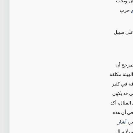
ان ويجب
حزب
 على سبيل
مرجح أن
لهيئة مكلفة
فة
في كثير
لي
قد يكون
لمثال، أكد
في أن هذه
ير،
أشار
 لا يزال