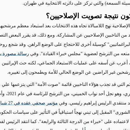
سيئة السمعة) والتي تركز على دائرته الانتخابية في طهران.
ون نتيجة تصويت الإصلاحيين؟
الإصلاحية نهج اللامبالاة تجاه هذه الانتخابات بعد استبعاد معظم مرشحيها
د
من الناخبين الإصلاحيين عن المشاركة. ومع ذلك، قد يقرر البعض الت
براغماتيين" كوسيلة أخرى للاحتجاج على الوضع الراهن. وقد شجع روح
د منعه من الترشح لعضوية "مجلس خبراء القيادة". وفي
 أعرب عن أسفه على عمليات الاستبعاد الجماعي، لكنه حث الإيرانيين 
رشحين غير الراضين عن
الوضع الحالي للأمة
ويطمحون إلى تغييره.
م التي قد تجذب هؤلاء الناخبين قائمة "صوت الأمة" التي يتزعمها علي
استبعاد مطهري، وهو ن
 منتقدي الرئيس إبراهيم رئيسي. وفي
مؤتمر صحفي عقده في 27 شباط/فبراير
شورى" المقبل إلى تبني نهجاً استباقياً في
التأثير
على سياسات الحكومة،
اعتماده على "خبراء من الدرجة الثالثة والرابعة". كما انتقد الرئيس ل