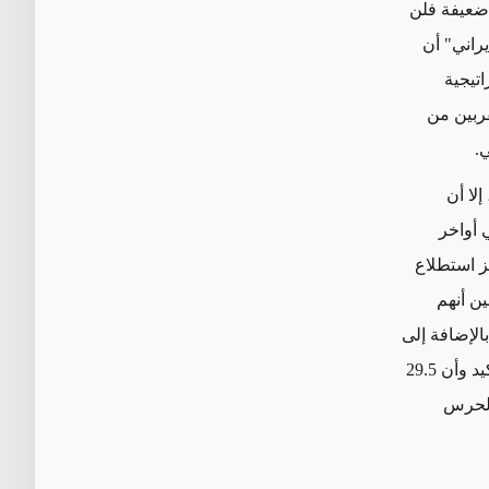
ت ضعيفة فلن
راني" أن
تيجية
قربين من
.
لا أن
ي أواخر
 استطلاع
 المائة من الناخبين أنهم
الأرجح. بالإضافة إلى
"إذاعة جمهورية إيران الإسلامية" (IRIB) أن يصوت 41.5 في المائة بالتأكيد وأن 29.5
"الحرس