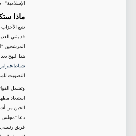
الإسلامية" - 
ماذا ستك
تتبع الأحزاب 
قد يثني
العدي
المرشحين "ال
هذا النهج بع
شباط/فبراير
،
التصويت للم
وتشمل القوائ
الحين من أشد
دعا "مجلس ال
فريق رئيسي ل