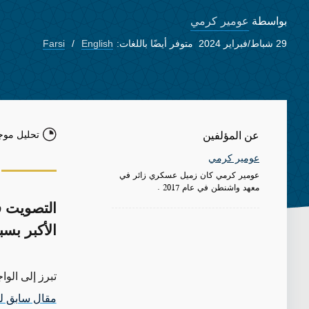
عومير كرمي
بواسطة
29 شباط/فبراير 2024
متوفر أيضًا باللغات:
English
Farsi
تحليل موج
عن المؤلفين
عومير كرمي
عومير كرمي كان زميل عسكري زائر في
معهد واشنطن في عام 2017 .
التصويت في
الأكبر بسب
تبرز إلى الو
مقال سابق ل