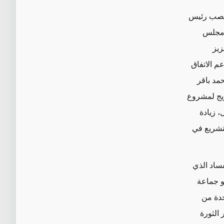
منصب رئيس
"مجلس
زيز
عم الاتفاق
مد باقر
ويج لمشروع
، زيادة
لتشريع في
ساد الذي
و جماعة
دة من
 الثورة