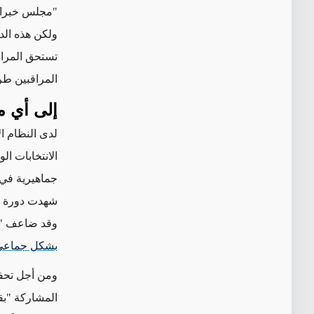
"مجلس خبراء ا
ولكن هذه الدو
تستحق المراق
المراقبين طرح
إلى أي 
لدى النظام ال
الانتخابات ال
جماهيرية في الفترة 
وقد ضاعف "م
بشكل جماعي
ومن أجل تحفي
المشاركة "بقو