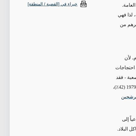
خبراء في [القضية / المنطقة]
العامة.
، لذا فهي
رهم من
م،
لأن
احتجاجات
عبة - فقد
شهدت دورة الانتخابات البرلمانية السابقة أدنى نسبة إقبال منذ الثورة الإسلامية عام 1979 (42٪)،
مرشحين
راير، داعياً إلى
ل البلاد.