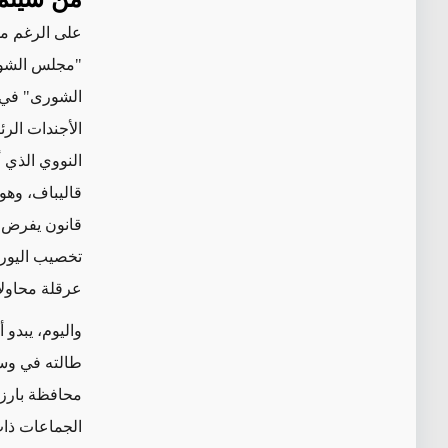
على الرغم من
"مجلس الشور
الشورى" في "
الأجندات الرئ
النووي الذي أ
قاليباف، وهو
قانون يفرض 
تخصيب اليورا
عرقلة محاولات
واليوم، يبدو 
طالته في وسا
محافظة بارزة
الجماعات ذات