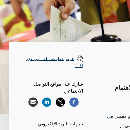
عرض / طباعة ملف "پي. دي.
إف."
شارك على مواقع التواصل
هتمام
الاجتماعي
هو مفصل
في
تنبيهات البريد الإلكتروني
مي" و