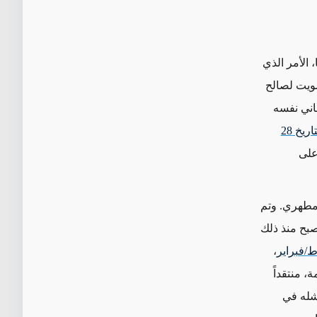
،
الأمر الذي
صويت لصالح
اني نفسه
رسالة مصورة بتاريخ 28
على
 مطهري. وتم
جل أحد نواب الخميني، من الترشح للرئاسة في عام 2021، وأصبح منذ ذلك
،
 منتقداً
فشله في