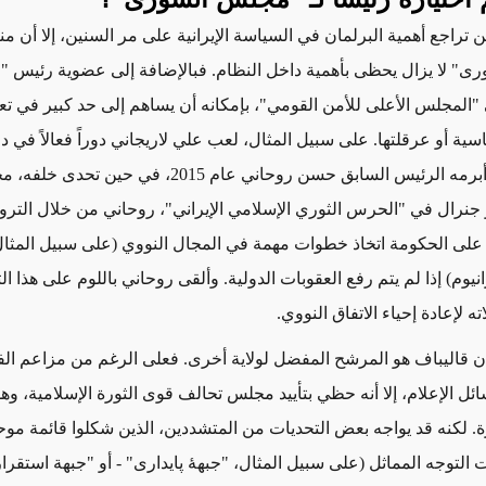
 تراجع أهمية البرلمان في السياسة الإيرانية على مر السنين،
إلا أن 
ى" لا يزال
يحظى بأهمية داخل النظام. فبالإضافة إلى عضوية رئيس 
المجلس الأعلى للأمن القومي"، بإمكانه أن يساهم إلى حد كبير في تع
اسية أو عرقلتها. على سبيل المثال، لعب علي لاريجاني دوراً فعالاً في د
برمه الرئيس السابق حسن روحاني عام 2015،
في حين
تحدى خلفه، مح
 جنرال في "الحرس الثوري الإسلامي الإيراني"، روحاني من خلال
التر
على الحكومة اتخاذ خطوات مهمة في المجال النووي
(على سبيل المثال
نيوم)
إذا لم يتم رفع العقوبات الدولية. وألقى روحاني باللوم على هذا ا
ه لإعادة إحياء الاتفاق النووي.
أن قاليباف
هو المرشح المفضل
لولاية أخرى. فعلى الرغم من مزاعم الف
ئل الإعلام، إلا أنه حظي بتأييد مجلس تحالف قوى الثورة الإسلامية، وه
. لكنه قد يواجه بعض التحديات من المتشددين، الذين شكلوا
قائمة
موح
 التوجه المماثل
(على سبيل المثال، "
جبههٔ پایداری
" - أو "جبهة استقرار