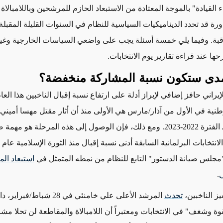
لقيادة" بالموجة المعتادة من الاستبعاد الحازم للمرشحين وباللامبالاة 
رة قد تحدد الديناميكيات السياسية للنظام في السنوات القليلة المقبلة
بة.
وفيما
يلي خمسة أسئلة يجب على واضعي السياسات الخارجية وغي
ها عند قراءة تقارير يوم الانتخابات.
مدى ستكون نسبة المشاركة منخفضة؟
إيراني حافز إضافي لإبراز أدلة على ارتفاع نسبة إقبال الناخبين هذا العا
وطنية في الأول من آذار/مارس هي الأولى منذ أن أثار مقتل
مهسا
أميني 
2022-2023.
ومع ذلك، فإن الوصول إلى هذه المرحلة هو مهمة ص
جلس صيانة الدستور" التابع للنظام من نمطه المتمثل في
استبعاد ال
.
ز الناخبين،
تحدث
المرشد الأعلى علي خامنئي في 28 شباط/فب
ة وشغف" في الانتخابات ومعتبراً أن اللامبالاة والمقاطعة لن تحلا مشاك