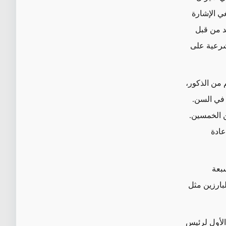
غي الإشارة
د من قبل
لشرعية على
 من الذكور،
 في السن.
ن فوق سن الخمسين.
عادة
بعة
بارزين مثل
 الأول لرئيس