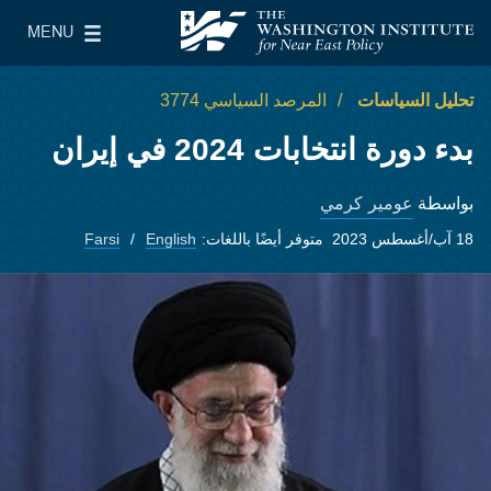
Skip to main content
MENU
معهد واشنطن لسياسات الشرق الأدنى
le Main Menu
تحليل السياسات
المرصد السياسي 3774
بدء دورة انتخابات 2024 في إيران
عومير كرمي
بواسطة
18 آب/أغسطس 2023
متوفر أيضًا باللغات:
English
Farsi