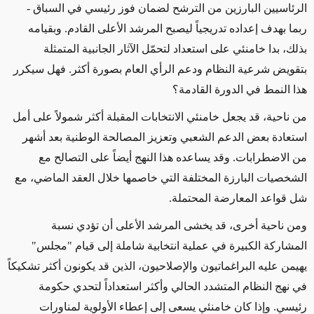
الرئاسيين البارزين من الترشح لضمان فوز رئيسي في السباق
-
ربما بهدف إعداده تدريجياً ليصبح المرشد الأعلى القادم
.
وبقيامه
بذلك، بدا خامنئي
على استعداد
لتحمّل
الآثار الجانبية
المتمثلة
بتقويض شرعية النظام ودعم الرأي العام بصورة أكثر. فهل سيكرر
هذا النمط في الدورة القادمة؟
من ناحية، قد يجعل خامنئي الانتخابات المقبلة أكثر شمولاً على أمل
استعادة بعض الدعم الشعبي وتعزيز المصالحة الوطنية بعد أشهر
من الاضطرابات. وقد يساعده هذا النهج أيضاً على التصالح مع
الشخصيات البارزة المختلفة التي خاصمها خلال العقد الماضي، مع
شل قواعد المعارضة المحتملة.
ومن ناحية أخرى، قد يخشى المرشد الأعلى
أن تؤدي
نسبة
المشاركة الكبيرة في عملية انتخابية شاملة
إلى قيام "مجلس"
يهيمن
عليه البراغماتيون والإصلاحيون، الذين قد يكونون أكثر تشكيكاً
في نهج النظام المتشدد الحالي وأكثر استعداداً لتحدي حكومة
رئيسي. وإذا كان خامنئي يسعى إلى إعطاء الأولوية لمناورات