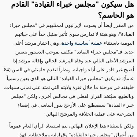
هل سيكون "مجلس خبراء القيادة" القادم
هو الحاسم؟
من المقرر أيضاً أن يصوت الإيرانيون لممثليهم في "مجلس خبراء
القيادة"، وهو هيئة لا تمارس سوى تأثير
ضئيل جداً
على حياتهم
اليومية باستثناء
عملية أساسية واحدة
، وهي اختيار مرشد أعلى
جديد. فـ"مجلس خبراء القيادة" مكلف بموجب الدستور بتعيين
المرشد الأعلى التالي عند وفاة المرشد الحالي وإقالة مرشد إذا
أصبح غير قادر على أداء واجباته. ونظراً لتقدم خامنئي في السن (84
عاماً)، قد يكون "مجلس خبراء القيادة" التالي هو الذي يعين رسمياً
خليفته في مرحلة ما خلال فترة ولايته التي تمتد على ثماني سنوات.
وبالطبع، سيُتخذ القرار الفعلي في مجالس أخرى، ولكن "مجلس
خبراء القيادة" سيضطلع على الأرجح بدور
أساسي في
إضفاء
الشرعية على عملية الخلافة والمرشح النهائي.
ولكن باستثناء هذا الإعلان النهائي، يتم استبعاد الرأي العام عموماً
من أعمال "مجلس خبراء القيادة"
وقراراته وملاحظاته. فهذا