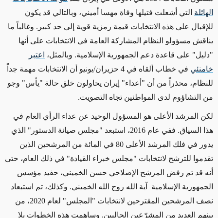
الهائلة
التي أشعلت فتيلها وفاة مهسا أميني، وبالتالي قد يكون
للإقبال على هذه الانتخابات قيمة رمزية قوية إلى حد كبير. وغالباً ما
يناقش مسؤولو النظام المشاركة العامة في الانتخابات على أنها
"دليل" على قاعدة دعم الجمهورية الإسلامية.
وبالمثل،
اعتبر
خامنئي
في خطاب ألقاه في 4 حزيران/يونيو أن الانتخابات مهمة جداً
للنظام، محذراً من أن "أعداء" إيران يحاولون خلق حالة "يأس" وجو
من التشاؤوم لدى المواطنين تجاه التصويت.
لكن المرشد الأعلى هو المسؤول الوحيد عن عداء الرأي العام في
هذا السياق. ففي عام 2016، استبعد "مجلس صيانة الدستور" الذي
يدور في فلك المرشد الأعلى 80 في المائة من المرشحين الذين
تقدموا للترشح لانتخابات "مجلس خبراء القيادة"
في ذلك العام، حتى
أنه قد تم رفض المرشح الإصلاحي حسن الخميني، حفيد مؤسس
الجمهورية الإسلامية
آية الله روح الله الخميني
. وكذلك، تم استبعاد
نصف المرشحين المقترحين لانتخابات "المجلس" لعام 2020، من
بينهم العديد من المشرّعين الحاليين. وساهمت هذه الخطوات بلا