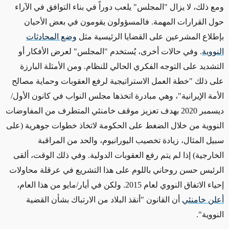
ومع ذلك، لا يزال "المجلس" يلعب دوراً في بناء التوافق في الآراء
حول القرارات المهمة. فالمسؤولون يقومون في بعض الأحيان
بإطلاع المشرعين على القضايا الرئيسية مثل
وضع المحادثات
النووية
. وفي حالات أخرى، يُستخدم "المجلس" لعرض الأفكار أو
التشديد على التوجه الفكري الحالي للنظام. ومن الأمثلة البارزة
على ذلك "خطة العمل الاستراتيجية لرفع العقوبات وحماية مصالح
الأمة الإيرانية"، وهي مبادرة اتخذها مجلس النواب في كانون الأول/
ديسمبر 2020 بهدف تعزيز موقف خامنئي المتطرف من المفاوضات
النووية من خلال الضغط على الحكومة لاتخاذ خطوات جوهرية
(على
سبيل المثال، زيادة تخصيب اليورانيوم، والحد من المراقبة
الخارجية)
إذا لم يتم رفع العقوبات الدولية.
وفي ذلك الوقت
، ألقى
الرئيس حسن روحاني باللوم على هذا التشريع في عرقلة محاولات
إحياء الاتفاق النووي لعام 2015. ولكن في أيار/مايو من هذا العام،
أعلن خامنئي
أن القانون "أنقذ البلاد من الارتباك بشأن القضية
النووية".