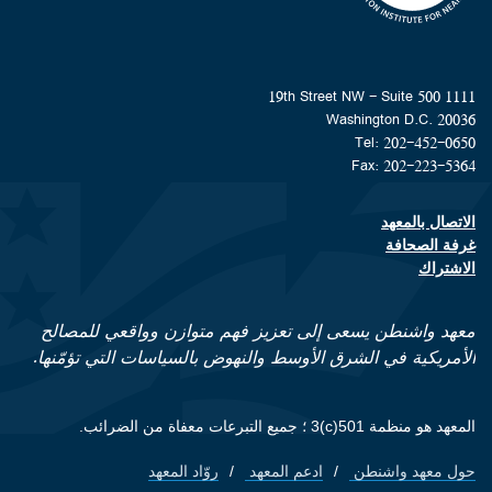
1111 19th Street NW - Suite 500
Washington D.C. 20036
Tel: 202-452-0650
Fax: 202-223-5364
الاتصال بالمعهد
Footer contact links
غرفة الصحافة
الاشتراك
معهد واشنطن يسعى إلى تعزيز فهم متوازن وواقعي للمصالح
الأمريكية في الشرق الأوسط والنهوض بالسياسات التي تؤمّنها.
المعهد هو منظمة 501(c)3 ؛ جميع التبرعات معفاة من الضرائب.
حول معهد واشنطن
ادعم المعهد
روّاد المعهد
Footer quick links