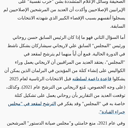
الصحيفة وسائل الإعلام المتشددة بشن "حرب نفسية" على
الإيرانيين الإصلاحيين وأكدت أن العديد من المرشحين الإصلاحيين لم
يسجلوا أنفسهم بسبب الإقصاء الكبير الذي شهدته الانتخابات
السابقة.
أما السؤال الثاني فهو ما إذا كان الرئيس السابق حسن روحاني
ورئيس "المجلس" السابق علي لاريجاني سيشاركان بشكل ناشط
في الدورة الحالية. فمع أن أياً منهما لم يترشح لمقعد في
"المجلس"، يعتقد العديد من المراقبين أن لاريجاني يعمل وراء
الكواليس على إنشاء كتلة من المؤيدين في البرلمان
الذين
يمكن أن
يشكلوا
قاعدة داعمة لسلطته
قبل الانتخابات الرئاسية لعام 2025
(على وجه الخصوص، مُنع لاريجاني من الترشح عام 2021)
. وكذلك،
توقعت العديد من التقارير بأن روحاني يعمل على تشكيل كتلة
خاصة به في "المجلس" وقد يفكر في
الترشح لمقعد في "مجلس
خبراء القيادة"
.
وفي عام 2021، منع خامنئي و"مجلس صيانة الدستور" المرشحين