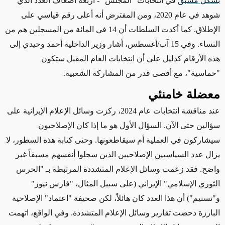
بشكل مسبق
في انتخابات "المجلس"
- أربعة أضعاف العدد الذي
شوهد في عام 2020، ومن المفترض أنه أعلى رقم قياسي على
الإطلاق
. كما أكدت السلطات أن 14 في المائة من المسجلين هم من
النساء. وفي 15 آب/أغسطس، أشار وزير الداخلية أحمد وحيدي إلى
هذه الأرقام كدليل على أن انتخابات العام المقبل ستكون
"حماسية"، مع أقصى قدر من المشاركة الشعبية.
معضلة خامنئي
عند مناقشة انتخابات عام 2024، ركزت وسائل الإعلام الإيرانية على
سؤالين حتى الآن. السؤال الأول هو ما إذا كان الإصلاحيون
سيشاركون في العملية أم سيقاطعونها. وحتى كتابة هذه السطور، لا
يزال عدد السياسيين الإصلاحيين الذين سجلوا أنفسهم مسبقاً غير
واضح. فقد زعمت وسائل الإعلام المتشددة المرتبطة بـ "الحرس
الثوري الإسلامي" الإيراني (
على سبيل المثال، "فارس نيوز"
و"تسنيم")
أن هذا العدد كان هائلاً، لكن صحيفة "اعتماد" الإصلاحية
البارزة دحضت تقارير وسائل الإعلام المتشددة. وفي الواقع، اتهمت