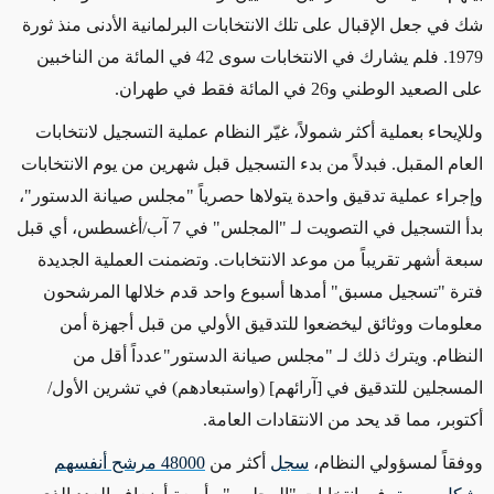
شك في جعل الإقبال على تلك الانتخابات البرلمانية الأدنى منذ ثورة
1979. فلم يشارك في الانتخابات سوى 42 في المائة من الناخبين
على الصعيد الوطني و26 في المائة فقط في طهران.
وللإيحاء بعملية أكثر شمولاً، غيّر النظام عملية التسجيل لانتخابات
العام المقبل. فبدلاً من بدء التسجيل قبل شهرين من يوم الانتخابات
وإجراء عملية تدقيق واحدة يتولاها حصرياً "مجلس صيانة الدستور"،
بدأ التسجيل في التصويت لـ "المجلس" في 7 آب/أغسطس، أي قبل
سبعة أشهر تقريباً من موعد الانتخابات. وتضمنت العملية الجديدة
فترة "تسجيل مسبق" أمدها أسبوع واحد قدم خلالها المرشحون
معلومات ووثائق ليخضعوا للتدقيق الأولي من قبل أجهزة أمن
النظام. ويترك ذلك لـ "مجلس صيانة الدستور"عدداً أقل من
المسجلين للتدقيق في [آرائهم]
(واستبعادهم)
في تشرين الأول/
أكتوبر، مما قد يحد من الانتقادات العامة.
ووفقاً لمسؤولي
النظام،
سجل
أكثر من
48000 مرشح أنفسهم