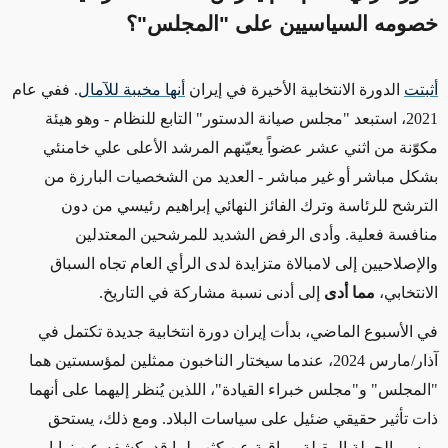
خصومه السياسيين على "المجلس"؟
أثبتت
الدورة الانتخابية الأخيرة في إيران
أنها مخيبة للآمال
. ففي عام
2021، استبعد "مجلس صيانة الدستور" التابع للنظام
-
وهو هيئة
مكوّنة من اثني عشر عضواً يعيّنهم المرشد الأعلى علي خامنئي
بشكل مباشر أو غير مباشر
-
العديد من الشخصيات البارزة من
الترشح للرئاسة وترك الفائز النهائي إبراهيم رئيسي من دون
منافسة فعلية. وأدى الرفض
الشديد
للمرشحين المعتدلين
والإصلاحيين إلى لامبالاة متزايدة لدى الرأي العام تجاه السباق
الانتخابي،
مما أدى
إلى أدنى نسبة مشاركة في التاريخ.
في الأسبوع الماضي، بدأت إيران دورة انتخابية جديدة تكتمل في
آذار/مارس 2024، عندما سيختار الناخبون ممثلين لمؤسستين هما
"المجلس" و"مجلس خبراء القيادة"، اللذين يُنظر إليهما على أنهما
ذات تأثير حقيقي ضئيل على سياسات البلاد. ومع ذلك، يستحق
موسم الحملة المقبلة مراقبة عن كثب لما قد يكشفه عن نوايا