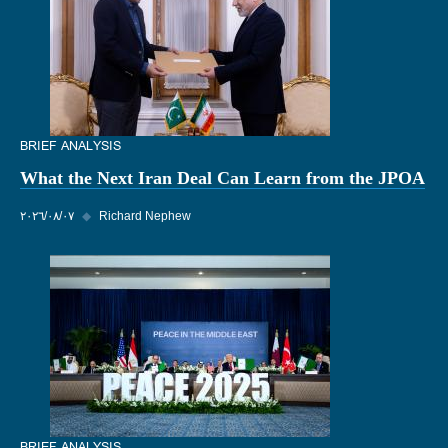
BRIEF ANALYSIS
What the Next Iran Deal Can Learn from the JPOA
Richard Nephew
◆
٠٧‏/٠٨‏/٢٠٢٦
BRIEF ANALYSIS