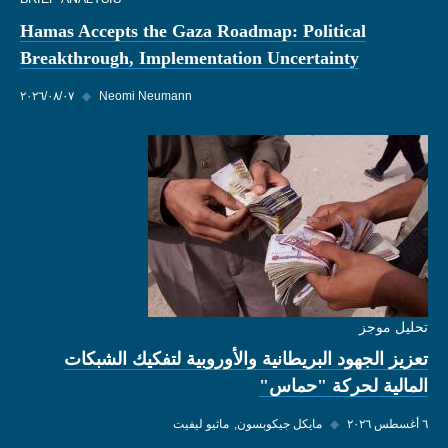
Hamas Accepts the Gaza Roadmap: Political
Breakthrough, Implementation Uncertainty
Neomi Neumann
◆
٠٧‏/٠٨‏/٢٠٢٦
تحليل موجز
تعزيز الجهود البريطانية والأوروبية لتفكيك الشبكات
المالية لحركة "حماس"
٦ أغسطس ٢٠٢٦
◆
مايكل جيكوبسون
ماثيو ليفيت