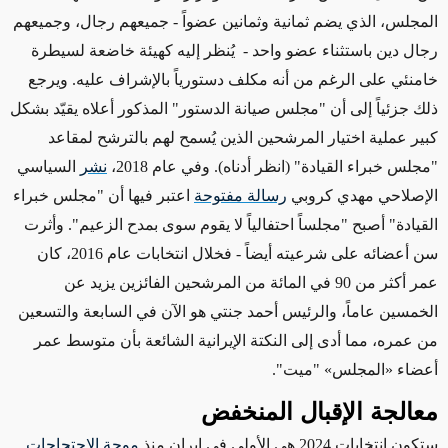
المجلس، الذي
يضم ثمانية وثمانين عضواً
-
جميعهم رجال، وجميعهم
رجال دين باستثناء عضو واحد
-
يُنظر إليه كهيئة خاضعة لسيطرة
خامنئي على الرغم من أنه مكلف دستورياً بالإشراف عليه. ويرجع
ذلك جزئياً إلى أن "مجلس صيانة الدستور" المذكور أعلاه يقيّد بشكل
كبير عملية اختيار المرشحين الذين يُسمح لهم بالترشح لمقاعد
"مجلس خبراء القيادة"
(انظر أدناه)
. وفي عام 2018،
نشر
السياسي
الإصلاحي مهدي كروبي
رسالة مفتوحة
اعتبر فيها أن "مجلس خبراء
القيادة" أصبح "مجلساً احتفالياً لا يقوم سوى بمدح الزعيم".
وأثرت
سن أعضائه على شرعيته أيضاً - فخلال انتخابات عام 2016، كان
عمر أكثر من 90 في المائة من المرشحين الفائزين يزيد عن
الخمسين عاماً، والرئيس أحمد جنتي هو الآن في السابعة والتسعين
من عمره، مما أدى إلى النكتة الإيرانية الشائعة بأن متوسط عمر
أعضاء
«
المجلس
»
"ميت".
معالجة الإقبال المنخفض
ستكون انتخابات 2024
هي
الأولى في إيران منذ
موجة الاحتجاجات