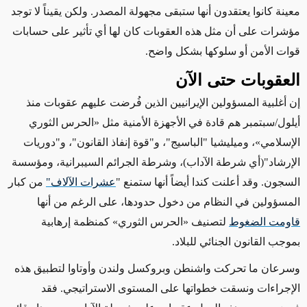
معينة كانوا يعتقدون أنها ستبقى
مجهولة المصدر
. ولكن
يقيناً لا توجد
مؤشرات على أن مثل
هذه العقوبات
كان لها أي تأثير على
حسابات
قوات الأمن
أو سلوكها بشكل واضح.
العقوبات حتى الآن
إن أغلبية المسؤولين الإيرانيين الذين فُرضت عليهم عقوبات منذ
أيلول/سبتمبر هم قادة في
الأجهزة الأمنية مثل
«
الحرس الثوري
الإسلامي
»
، وميليشيا "الباسيج"، و"قوة إنفاذ القانون"، و"دوريات
الإرشاد"
(أي شرطة الآداب)،
وشرطة الجرائم السيبرانية، ومؤسسة
السجون. وقد أعلنت كندا أيضاً أنها ستمنع "
عشرات الآلاف"
من كبار
المسؤولين في النظام من دخول حدودها، على الرغم من أنها
قاومت الضغوط
لتصنيف
«
الحرس الثوري
»
كمنظمة إرهابية
بموجب
القانون الجنائي للبلاد
.
وسرعان ما
تحركت
واشنطن وبروكسل ولندن وأوتاوا
لتطبيق هذه
الإجراءات
ونسقت خطواتها على المستوى الاستراتيجي. فقد