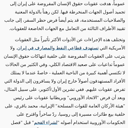
عموماً، هدفت عقوبات حقوق الإنسان المفروضة على إيران إلى
تجميد أصول الجهات المنخرطة فيها. لكن رهناً بالدولة المعنية
والصلاحيات المستخدمة، قد
يتم
أيضاً فرض حظر السفر، إلى جانب
تقييد
الأطراف الثالثة من التعامل مع الجهات الخاضعة للعقوبات.
وتختلف هذه
الإجراءات
عن الأدوات الأكثر تأثيراً
مثل
العقوبات
الأمريكية التي
تستهدف قطاعي النفط والمصارف في إيران
. ولا
يترتب على العقوبات المفروضة على خلفية انتهاكات حقوق الإنسان
عموماً
تداعيات على صعيد الاقتصاد الكلي، وفي الكثير من الحالات
لا تكتسي أهمية كبيرة من الناحية العملية
- خاصةً عندما لا يمتلك
الأفراد المستهدفون أصولاً خارج إيران ولا يسافرون إلى الدولة التي
تفرض عقوبات عليهم
. ففي تشرين الأول/أكتوبر، على سبيل المثال،
وبعد أن فرض "الاتحاد الأوروبي" وبريطانيا عقوبات على رئيس
"هيئة الأركان العامة للقوات المسلحة" الإيرانية، محمد باقري، على
خلفية بيع طائرات مسيرة إلى روسيا، ردّ ساخراً واقترح على
الحكومات الأوروبية استخدام أصوله "
لشراء الفحم
" قبل "فصل