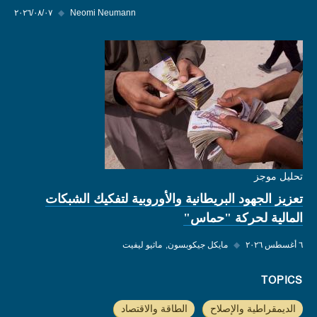
Neomi Neumann
◆
٠٧‏/٠٨‏/٢٠٢٦
تحليل موجز
تعزيز الجهود البريطانية والأوروبية لتفكيك الشبكات
المالية لحركة "حماس"
٦ أغسطس ٢٠٢٦
◆
مايكل جيكوبسون
ماثيو ليفيت
TOPICS
الديمقراطية والإصلاح
الطاقة والاقتصاد