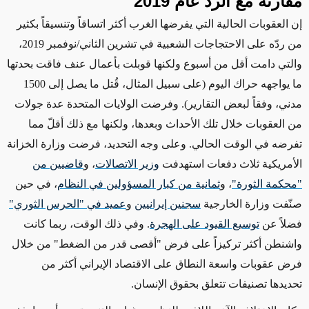
مقارنة مع الرد عام 2019
إن العقوبات الحالية التي يفرضها الغرب
أكثر اتساقاً وتنسيقاً بكثير
من ردّه على الاحتجاجات الشعبية في تشرين الثاني/نوفمبر 2019،
والتي دامت أقل من أسبوع ولكنها قوبلت بأعمال عنف فاقت بحدتها
ما يواجهه حراك اليوم
(على سبيل المثال، قُتل ما يصل إلى 1500
مدني، وفقاً لبعض التقارير)
. وفرضت الولايات المتحدة عدة جولات
من العقوبات خلال
تلك
الأحداث وبعدها،
ولكنها
مع ذلك أقلّ مما
تفرضه في الوقت الحالي.
وعلى وجه التحديد
، فرضت وزارة الخزانة
الأمريكية ثلاث دفعات استهدفت
وزير الاتصالات
، و
قاضيين من
"محكمة الثورة"
، و
ثمانية
من كبار المسؤولين في النظام
، في حين
صنّفت وزارة الخارجية
سجنين إيرانيين
و
عميد في "الحرس الثوري"
فضلاً عن
توسيع القيود على الهجرة
. وفي ذلك الوقت،
ربما كانت
واشنطن أكثر تركيزاً على فرض "أقصى قدر من الضغط"
من خلال
فرض عقوبات واسعة النطاق على
الاقتصاد الإيراني
أكثر من
تحديدها تصنيفات تتعلق بحقوق الإنسان.