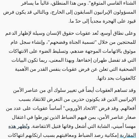
الشتاء القاسي المتوقع". ومن هذا المنطلق، غالباً ما يسافر
المسؤولون الإيرانيون السابقون إلى الخارج، وبالتالي قد يكون فرض
قيود على الهجرة مجدياً إلى حدّ ما.
وعلى نطاق أوسع،
تُعد
عقوبات حقوق الإنسان وسيلة لإظهار الدعم
للمحتجين من خلال "تسمية الجناة
وفضحهم
"، وإنشاء سجل عام
موثوق
بالاتهامات الموجهة ضدهم، وتسليط الضوء على
الانتهاكات
التي قد تفضل طهران إخفاءها
.
وبهذا المعنى
،
ربما تكون
البيانات
الصحفية
التي تعلن عن فرض عقوبات بنفس القدر من الأهمية
كالعقوبات بحد ذاتها.
وقد تساهم العقوبات
أيضاً
في تغيير سلوك أي من عناصر الأمن
الإيرانيين الذين
قد يكونون حذرين من
التعرض للانتقاد بسبب
أفعالهم. وقد فرض "الاتحاد الأوروبي" أساساً عقوبات على عدد من
صغار عناصر الأمن، بمن فيهم الضباط الذين تورطوا في اعتقال
مهسا أميني، الشابة التي أشعل
وفاتها
فتيل الانتفاضة.
وتُظهر هذه
المقاربة
إمكانية رصد الضباط ومعاقبتهم بسبب ارتكابهم انتهاكات