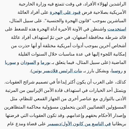
الراشدين لهؤلاء الأفراد، في وقت تتمتع فيه وزارة الخارجية
الأمريكية بصلاحية فرض
قيود على الهجرة
على أفراد العائلة
المباشرين
بموجب "قانون الهجرة والجنسية". على سبيل المثال،
استخدمت
واشنطن في الآونة الأخيرة أداة الهجرة هذه للضغط على
قائد شرطة محافظة أصفهان، في
حين
تمّ استهداف أفراد عائلة
أشخاص آخرين بموجب أدوات أمريكية مختلفة أو أنها حذرت من
إمكانية اللجوء إليها في عدة مناسبات خلال السنوات القليلة
الماضية
(على سبيل المثال، فيما يتعلق بـ
بورما
و
السودان
و
سوريا
و
روسيا
، وبشكل بارز بـ
بنات الرئيس فلاديمير بوتين
)
.
كذلك، على الغرب أن يكون أكثر إبداعاً في تصميم شرائح العقوبات.
ويتمثل أحد الخيارات في استهداف قادة
الأمن الإيرانيين
من المرتبة
الأدنى
بالتوازي مع عناصر أخرى من الجهاز القمعي للنظام،
مثل
المسؤولين القضائيين الذين يتحملون مسؤولية محاكمة المتظاهرين
وإصدار الأحكام بحقهم وإعدامهم. وقد تكون العقوبات التي فرضتها
بريطانيا
في التاسع من كانون الأول/ديسمبر
على قضاة ومدع عام