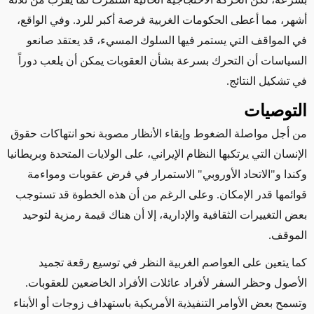
أشهر، مما أعطى الحكومات الغربية فرصة أكبر للرد. وفي الواقع،
في المواقف التي يستمر فيها السلوك المسيء، قد يعتقد صانعو
السياسات أن التحرك بسرعة بشأن العقوبات يمكن أن يلعب دوراً
في تشكيل النتائج.
التوصيات
من أجل مواصلة الضغوط وإبقاء الأنظار مصوبة نحو انتهاكات حقوق
الإنسان التي يرتكبها النظام الإيراني، على الولايات المتحدة
وبريطانيا
وكندا و"الاتحاد الأوروبي"
الاستمرار في فرض عقوبات ومواءمة
قوائمها
قدر الإمكان
. وعلى الرغم من أن هذه الخطوة قد تستوجب
بعض التغييرات الثقافية والإدارية،
إلا أن هناك
قيمة رمزية لتوحيد
الموقف.
كما يتعين على العواصم الغربية النظر في توسيع رقعة تجميد
الأصول وحظر السفر
لأفراد
عائلات الأفراد
الخاضعين للعقوبات.
وتسمح بعض الأوامر التنفيذية الأمريكية باستهداف زوجات أو الأبناء