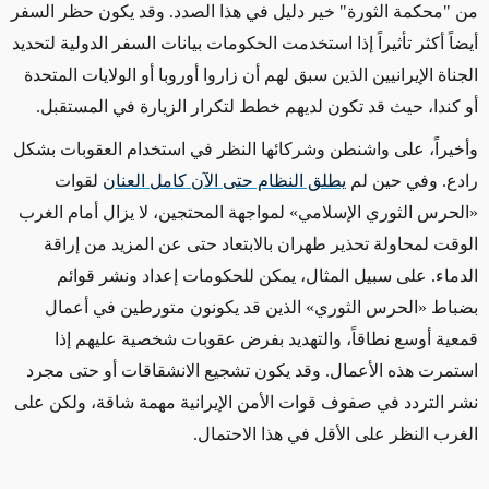
من "
محكمة الثورة"
خير دليل في هذا الصدد. وقد يكون حظر السفر
أيضاً
أكثر تأثيراً
إذا
استخدمت الحكومات بيانات السفر الدولية لتحديد
الجناة الإيرانيين الذين سبق لهم أن زاروا أوروبا
أو الولايات المتحدة
أو كندا
،
حيث
قد تكون لديهم خطط لتكرار الزيارة في المستقبل.
وأخيراً، على واشنطن وشركائها النظر في استخدام العقوبات
بشكل
رادع
. وفي حين لم
يطلق النظام حتى الآن كامل العنان
لقوات
«
الحرس الثوري الإسلامي
»
لمواجهة المحتجين، لا يزال أمام الغرب
الوقت لمحاولة تحذير طهران بالابتعاد
حتى عن المزيد
من
إراقة
الدماء. على سبيل المثال، يمكن للحكومات إعداد ونشر
قوائم
بضباط
«
الحرس الثوري
»
الذين قد يكونون متورطين في أعمال
قمعية
أوسع نطاقاً
، والتهديد بفرض عقوبات شخصية عليهم
إذا
استمرت
هذه الأعمال.
وقد يكون تشجيع الانشقاقات
أو حتى مجرد
نشر التردد في صفوف قوات الأمن الإيرانية مهمة شاقة، ولكن على
الغرب النظر على الأقل في هذا الاحتمال.