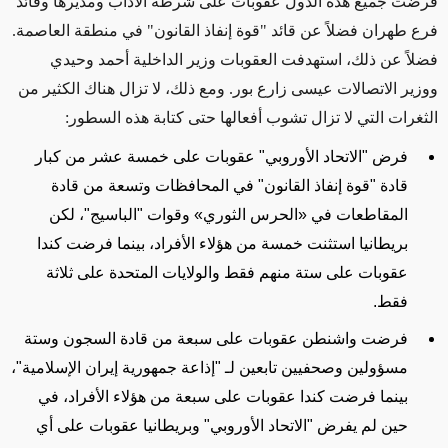
فرضت جميع هذه الدول عقوبات
على
شرطة الآداب
ومديرها وقائد
فرع طهران فضلاً عن قائد "قوة إنفاذ القانون" في
منطقة
العاصمة.
فضلاً عن
ذلك، استهدفت العقوبات وزير الداخلية أحمد وحيدي
ووزير الاتصالات عيسى زارع بور.
ومع ذلك، لا تزال هناك
الكثير من
الثغرات التي لا تزال تشوب أفعالها حتى
كتابة هذه السطور
:
فرض "الاتحاد الأوروبي" عقوبات على
خمسة عشر
من كبار
قادة "قوة إنفاذ القانون" في المحافظات
وتسعة
من قادة
المقاطعات في
«
الحرس الثوري
»
وقوات "الباسيج"، لكن
بريطانيا استثنت خمسة
من هؤلاء الأفراد
،
بينما فرضت كندا
عقوبات على ستة منهم فقط والولايات المتحدة على ثلاثة
فقط
.
فرضت واشنطن عقوبات على
سبعة
من قادة السجون
وستة
مسؤولين وصحفيين تابعين لـ "إذاعة جمهورية إيران الإسلامية"،
بينما
فرضت كندا عقوبات على سبعة
من هؤلاء الأفراد، في
حين لم يفرض "الاتحاد الأوروبي" وبريطانيا عقوبات على أي