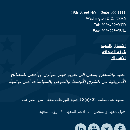
1111 19th Street NW - Suite 500
Washington D.C. 20036
Tel: 202-452-0650
Fax: 202-223-5364
الاتصال بالمعهد
Footer contact links
غرفة الصحافة
الاشتراك
معهد واشنطن يسعى إلى تعزيز فهم متوازن وواقعي للمصالح
الأمريكية في الشرق الأوسط والنهوض بالسياسات التي تؤمّنها.
المعهد هو منظمة 501(c)3 ؛ جميع التبرعات معفاة من الضرائب.
حول معهد واشنطن
ادعم المعهد
روّاد المعهد
Footer quick links
Social media