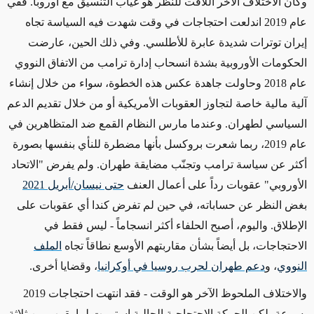
وكان
الاختلاف الآخر اللافت للنظر هو
غياب التنسيق مع أوروبا. ففي
عام 2019 اندلعت احتجاجات في وقت شهدت فيه السياسة تجاه
إيران توترات شديدة عابرة للأطلسي. وفي ذلك الحين، عارضت
الحكومات الأوروبية بشدة انسحاب إدارة ترامب من الاتفاق النووي
عام 2018
وحاولت جاهدة عكس هذه الخطوة، سواء من خلال إنشاء
آلية مالية خاصة
لتجاوز
العقوبات الأمريكية أو من خلال تقديم الدعم
السياسي لطهران. وعندما مارس النظام القمع ضد المتظاهرين في
عام 2019، ربما شعرت بروكسل
بأنها مضطرة
للنأي بنفسها بصورة
أكثر عن سياسة ترامب وتجنّب مضايقة طهران. ولم يفرض "الاتحاد
الأوروبي" عقوبات رداً على أعمال العنف
حتى نيسان/أبريل 2021
بغض النظر عن حساباته، في حين لم تفرض كندا أي عقوبات على
الإطلاق.
واليوم، أصبح الحلفاء أكثر انسجاماً - ليس فقط في
الاحتجاجات، بل أيضاً بشأن مقاربتهم الأوسع نطاقاً تجاه
الملف
النووي
، و
دعم طهران لحرب روسيا في أوكرانيا
، وقضايا أخرى.
والاختلاف الملحوظ الآخر هو الوقت - فقد انتهت احتجاجات 2019
بسرعة، لكن الحركة الاحتجاجية الحالية استمرت لما يقرب من ثلاثة