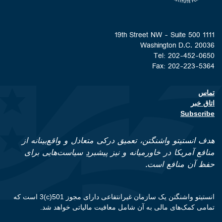
1111 19th Street NW - Suite 500
Washington D.C. 20036
Tel: 202-452-0650
Fax: 202-223-5364
تماس
Footer contact links
اتاق خبر
Subscribe
هدف انستیتو واشنگتن، تعمیق درکی متعادل و واقع‌بینانه از
منافع آمریکا در خاورمیانه و نیز پیشبردِ سیاست‌هایی برای
حفظ آن منافع است.
انستیتو واشنگتن یک سازمان غیرانتفاعی دارای مجوز 501(c)3 است که
تمامی کمک‌های مالی به آن شامل معافیت مالیاتی خواهد شد.