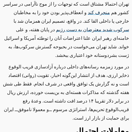
تهران احتمالا مشتاق است که توجهات را از موج ناآرامی در سراسر
کشور هم
منحرف کند
و انعطاف‌پذیر بودن خود را به مخاطبان
خارجی یا داخلی القا کند. در واقع، تصمیم ایران همزمان شد با
سرکوب شدید معترضان به دست رژیم
در پایان هفته، و علی
خامنه‌ای رهبر ایران علنا اعتراضات آنان را توطئه آمریکا و اسرائیل
خواند. شاید تهران می‌خواست در بحبوحه گسترش سرکوب‌ها، به
ژست بشردوستانه خود اعتباری ببخشد.
در مورد زمزمه رسانه‌های داخلی درباره آزادسازی قریب الوقوع
ذخایر ارزی، هدف از انتشار این‌گونه اخبار، تقویت (روانی) اقتصاد
است و نه گزارش یک توافق واقعی در شرف انجام. فقط طی شش
هفته گذشته که مذاکرات هسته‌ای به بن‌بست خورده، ارزش ریال
در برابر دلار تقریبا ۱۴ درصد افت داشته است. وعدهٔ رفع
قریب‌الوقوع تحریم‌ها، استراتژی مرسوم ‌ــ‌و معمولا ناموفق‌ــ‌ ایران
برای حمایت از بازار ارز است.
معاملات احتمالی