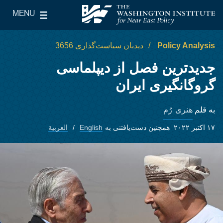
Skip to main content
MENU
le Main Menu
The Washington Institute for Near East Policy
Policy Analysis
دیدبان سیاست‌گذاری 3656
جدیدترین فصل از دیپلماسی
گروگانگیری ایران
هنری رُم
به قلم
۱۷ اکتبر ۲۰۲۲
همچنین دست‌یافتنی به
English
العربية