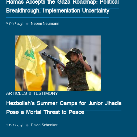
Hamas Accepts the Gaza Roadmap: Political
Breakthrough, Implementation Uncertainty
Neomi Neumann
◆
۷ اوت ۲۰۲۶
ARTICLES & TESTIMONY
Hezbollah’s Summer Camps for Junior Jihadis
Pose a Mortal Threat to Peace
David Schenker
◆
۶ اوت ۲۰۲۶