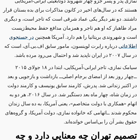
نمازی پدر و پسر جزو چهار شهروند دوتابعیتی ایرانی-آمریکایی
هستند که در سال‌های اخیر در کانون مذاکرات برای بده بستان قرار
داشتند. دو نفر دیگر یکی عماد شرقی است که تاجر است، و دیگری
مراد طاهباز که او هم تاجر و همزمان مدافع حفظ محیط‌زیست
است و شهروندی بریتانیا را هم دارد. آمریکا همچنین
در جستجوی
اطلاعاتی
درباره رابرت لوینسون، مامور سابق اف.بی.آی، است که
در سال ۲۰۰۷ در ایران ناپدید شد و احتمال می‌رود مرده باشد.
سیامک نمازی، تاجر ایرانی-آمریکایی، ابتدا در ۱۸ جولای ۲۰۱۵
‌ــ‌چهار روز بعد از امضای برجام اصلی‌ــ‌ بازداشت و بازجویی و بعد
در اکتبر زندانی شد. پدرش، کارمند سابق یونیسف و کارمند دولت
در زمان شاه، چهار ماه بعد دستگیر شد. در سال ۲۰۱۶، هر دو به
اتهام «همکاری با دولت متخاصم»، یعنی آمریکا، به ده سال زندان
محکوم شدند ‌ــ‌اتهامی که خانواده نمازی، دولت آمریکا، و گروه‌های
حقوق بشر آن را بی‌اساس خوانده‌اند.
تصمیم تهران چه معنایی دارد ‌‌و چه