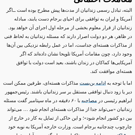
البته، تبادل رسمی زندانیان از مدت‌ها پیش مطرح بوده است ‌ــ‌اگر
آمریکا و ایران به توافقی برای احیای برجام دست یابند، مبادله
زندانیان از قرار معلوم بخشی از مرحله اول اجرای آن خواهد بود.
در ظاهر، هر دو دولت اصرار دارند که مسئله زندانیان به لحاظ فنی
از مذاکرات هسته‌ای جداست، اما در عمل رابطه نزدیکی بین آن‌ها
وجود دارد، چون مقامات آمریکا تلویحا نشان داده‌اند که اگر
آمریکایی‌ها کماکان در زندان باشند، بعید است دولت با توافق
هسته‌ای موافقت کند.
اما با توجه به
ادامه بن‌بست
مذاکرات هسته‌ای، طرفین ممکن است
دیر یا زود دنبال توافقی مستقل بر سر زندانیان باشند. رئیس‌جمهور
ابراهیم رئیسی در
مصاحبه
با
۶۰ دقیقه
در ماه سپتامبر گفت مسئله
زندانیان «می‌تواند جدا از مذاکرات هسته‌ای انجام شود … می‌تواند
بین دو کشور انجام ‌شود»؛ و این حاکی از تمایل به کار در خارج از
چارچوب چندجانبه برجام است. وزارت خارجه آمریکا به نوبه خود