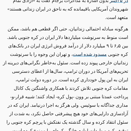
در ۵ اکتبر
بدون اشاره به مذاکرات برجام گفت به «آزادی تمام
شهروندان آمریکایی باقیمانده که به ناحق در ایران زندانی هستند»
متعهد است.
هرگونه مبادله احتمالی زندانیان، حتی اگر قطعی هم باشد، ممکن
است منوط به سرنوشت میلیاردها دلار ایران در کره جنوبی باشد.
بین ۶٫۵ تا ۹ میلیارد دلار از درآمد فروش انرژی ایران در بانک‌های
کره جنوبی
مسدود شده است
، و تهران این وجوه را با سرنوشت
زندانیان خارجی پیوند زده است. سئول به‌خاطر نگرانی‌های دیرینه از
تحریم‌های آمریکا در دوران ترامپ، سال‌ها از اعطای دسترسی
ایران به این پول خودداری کرده است. در دوره دولت ترامپ،
مقامات کره جنوبی تلاش کردند با همکاری واشنگتن یک کانال
پرداخت عمدتا مبتنی بر وون -پول کره- ایجاد کنند؛ ‌شبیه قرار-و-
مداری جداگانه با سوئیس‌. ولی هرگز به اجرا درنیامد. ایران که در
آزادسازی دارایی‌های خود هیچ پیشرفتی حاصل نکرد، به شدت از
سئول انتقاد کرده و سال گذشته یک نفتکش با پرچم کره جنوبی را
توقیف کرد و واردات لوازم خانگی کره‌ای را ممنوع کرده است.