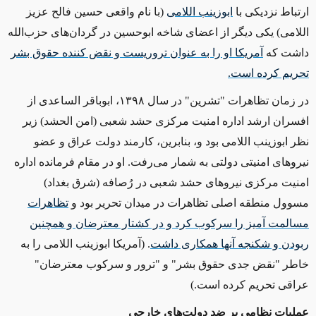
ارتباط نزدیکی با
ابوزینب اللامی
(با نام واقعی حسین فالح عزیز
اللامی) یکی دیگر از اعضای شاخه ابوحسین در گردان‌های حزب‌الله
داشت که
آمریکا او را به عنوان تروریست و نقض کننده حقوق بشر
تحریم کرده است.
در زمان تظاهرات "تشرین" در سال
۱۳۹۸
، ابوباقر الساعدی از
افسران ارشد اداره امنیت مرکزی حشد شعبی (امن الحشد) زیر
نظر ابوزینب اللامی بود و، بنابرین، کارمند دولت عراق و عضو
نیروهای امنیتی دولتی به شمار می‌رفت. او در مقام فرمانده اداره
امنیت مرکزی نیروهای حشد شعبی در رُصافه (شرق بغداد)
مسوول منطقه اصلی تظاهرات در میدان تحریر بود و
تظاهرات
مسالمت آمیز را سرکوب کرد و در کشتار معترضان و همچنین
ربودن و شکنجه آنها همکاری داشت
.
(آمریکا ابوزینب اللامی را به
خاطر "نقض جدی حقوق بشر" و "ترور و سرکوب معترضان"
عراقی تحریم کرده است.
)
عملیات نظامی بر ضد دولت‌های خارجی