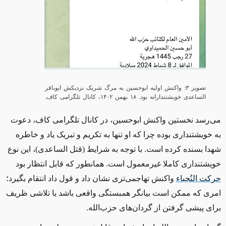
تصویر ۳: واکنش اولیه ابوحسین به مرگ شریک نزدیکش ابوباقر
الساعدی خویشتندارانه بود. ۱۸ بهمن ۱۴۰۲، کانال تلگرامی کاف.
می‌رسد نخستین واکنش ابوحسین، در کانال تلگرامی کاف، دعوت
به خویشتنداری بوده چرا که او تنها به تکریم و تبریک یاد و خاطره
شهدا بسنده کرده است. با توجه به شرایط (قتل الساعدی)، این نوع
خویشتنداری کاملا غیرمعمول است. همانطور که قابل انتظار بود
حرکت النُجباء
واکنش تهاجمی‌تری نشان داد و قول داد انتقام بگیرد؛
امری که ممکن است بیانگر همبستگی واقعی باشد یا تلاشی ظریف
برای پیشی گرفتن از گردان‌های حزب‌الله.