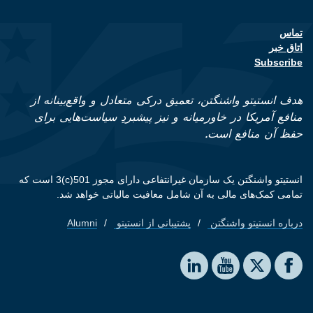
تماس
Footer contact links
اتاق خبر
Subscribe
هدف انستیتو واشنگتن، تعمیق درکی متعادل و واقع‌بینانه از
منافع آمریکا در خاورمیانه و نیز پیشبردِ سیاست‌هایی برای
حفظ آن منافع است.
انستیتو واشنگتن یک سازمان غیرانتفاعی دارای مجوز 501(c)3 است که
تمامی کمک‌های مالی به آن شامل معافیت مالیاتی خواهد شد.
درباره انستیتو واشنگتن
پشتیبانی از انستیتو
Alumni
Footer quick links
Social media
The Washington Institute on LinkedIn
The Washington Institute on YouTube
The Washington Institute on Facebook
The Washington Institute on X