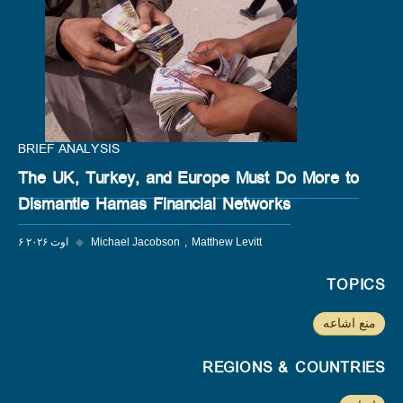
BRIEF ANALYSIS
The UK, Turkey, and Europe Must Do More to
Dismantle Hamas Financial Networks
Matthew Levitt
Michael Jacobson
◆
۶ اوت ۲۰۲۶
TOPICS
منع اشاعه
REGIONS & COUNTRIES