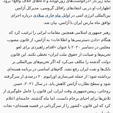
نباید زیر بار
«
درخواست‌های زورگویانه و ادعاهای خلاف واقع»
برود.
اظهارات او در پی انتقادهای رافائل گروسی، مدیرکل آژانس
بین‌المللی انرژی اتمی در
اوایل ماه جاری میلادی
درباره اجرای
توافق ماه مارس ایران با آژانس، بیان شد.
رهبر جمهوری اسلامی همچنین مقامات ایرانی را ترغیب کرد که
هنگام
«
دادن دسترسی‌
ها و اطلاعات»
به آژانس، از قانون مصوب
مجلس در دسامبر ۲۰۲۰ با عنوان
«
اقدام راهبردی برای لغو
تحریم‌ها و صیانت از حقوق ملت ایران»
تخطی نکنند. این قانون
دولت گذشته را مکلف می‌کرد که اگر تحریم‌های بین‌المللی بر
بانک‌ها و نفت ایران رفع نشد، گام‌های اساسی در برنامه‌ هسته‌ای
برداشته شود؛ از جمله غنی‌سازی اورانیوم ۲۰ درصدی از سرگرفته
شود و سطح نظارت آژانس کاهش یابد. در سال ۲۰۲۱، حسن
روحانی، رییس‌جمهوری وقت ایران، این قانون را عامل جلوگیر‌ی از
تلاش‌ها برای احیای برجام دانست. اما ماه گذشته، خامنه‌ای اعلام
کرد که این قانون
«
کشور را از سرگردانی در قضیه هسته‌ای»
نجات
داده است.