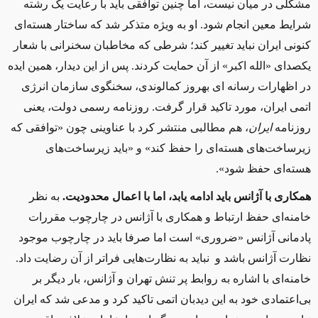
مشکلی در میان نیست، اما چنین توافقی باید با رعایت یک رشته
شرایط معین انجام شود. او به‌ ویژه متذکر شد که ساختار هسته‌ای
کنونی ایران نباید تغییر کند؛ ‌شرطی که مخاطبان سخنرانی با شعار
یکصدای
«
الله اکبر»
از آن حمایت کردند. پس از این دیدار، همین ایده
در اظهارات رسانه ای بهروز کمالوندی، سخنگوی سازمان انرژی
اتمی ایران، مورد تاکید قرار گرفت. روزنامه رسمی دولت، یعنی
روزنامه
ایران
، هم مطالبی منتشر کرد با عناوینی چون
«
توافقی که
زیرساخت‌های هسته‌ای را حفظ کند»
و
«
باید زیرساخت‌های
هسته‌ای حفظ شود».
همکاری با آژانس باید ادامه یابد، اما با اعمال محدودیت.
به نظر
خامنه
‌ای حفظ ارتباط و همکاری با آژانس در چارچوب مقررات
پادمانی آژانس
«
ضروری»
است اما صرفا باید در چارچوب موجود
نظارت آژانس باشد و
نباید به نظارت‌هایی فراتر از آن رضایت داد.
خامنه
‌ای با اشاره به روابط پر تنش تهران و آژانس، بار دیگر بر
بی‌اعتمادی خود به این دیدبان اتمی تاکید کرد و مدعی شد که ایران