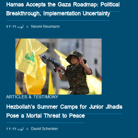
Hamas Accepts the Gaza Roadmap: Political
Breakthrough, Implementation Uncertainty
Neomi Neumann
◆
۷ اوت ۲۰۲۶
ARTICLES & TESTIMONY
Hezbollah’s Summer Camps for Junior Jihadis
Pose a Mortal Threat to Peace
David Schenker
◆
۶ اوت ۲۰۲۶