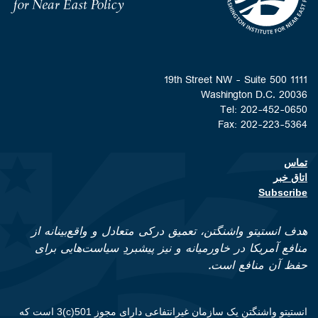
Homepage
1111 19th Street NW - Suite 500
Washington D.C. 20036
Tel: 202-452-0650
Fax: 202-223-5364
تماس
Footer contact links
اتاق خبر
Subscribe
هدف انستیتو واشنگتن، تعمیق درکی متعادل و واقع‌بینانه از
منافع آمریکا در خاورمیانه و نیز پیشبردِ سیاست‌هایی برای
حفظ آن منافع است.
انستیتو واشنگتن یک سازمان غیرانتفاعی دارای مجوز 501(c)3 است که