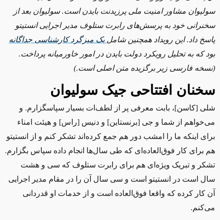
سولیوان مشاور امنیت ملی پرزیدنت بایدن است. سولیوان بعد از
سخنرانی خود به پرسش‌های رابرت ستلوف مدیر اجرایی انستیتو
پاسخ داد. این رویداد همچنین شامل
یک
میزگرد
کارشناسی
جداگانه
بود که به تحلیل رویکرد دولت بایدن در امور خاورمیانه پرداخت.
(نسخه فارسی زیر برگزیده
متن اصلی
است.)
سخنان افتتاحی جیک سولیوان
شلی [کاسن]، بابت معرفی پر از لطف‌ات بسیار سپاسگزارم. و
می‌خواهم از شما و جی [برنستاین] و دنیس [راس] و هیئت امناء
برای اینکه ما را امشب دور هم جمع کرده‌اند تشکر کنم و از انستیتو
هم برای کار فوق‌العاده‌ای که طی سال‌ها انجام داده سپاس بگزارم.
تشکر و تبریک ویژه‌ای هم برای رابرت ستلوف که سی و هشت
سال است در انستیتو است و سی سال آن را در مقام مدیر اجرایی
آن کار کرده که واقعا فوق‌العاده است و از خدمات او قدردانی
می‌کنم.