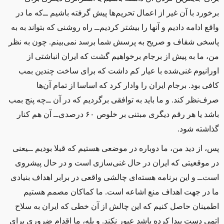
برخورد با آن غیر از اعمال تحریم‌ها ‌پیش گرفته باشیم ــ‌که ما در
واقع ادامه دادیم و آنها را بیشتر کردیم‌ــ‌ راه روشنی که بتواند به به
پاسخی شفاف و صریح به پرسش شما برسد نمی‌بینم. چون به نظر
من، ما به پیش از برجام برخواهیم گشت که ایران انباشتی از
اورانیوم غنی‌شده با عیار کم داشت که برای ساخت چندین بمب
کافی بود. برجام ایران را وادار کرد که اساسا از تمام آن‌ها
صرف‌نظر کند. و ما باید به توافقی برگردیم که در آن ‌ــ‌چه پنج بمب
باشد یا هر رقم دیگری مبتنی بر خلوص ۶۰ درصدی‌ــ‌ آن هم کنار
گذاشته شود.
پس، از دید من، ما دوباره در موضعی هستیم که قبلا بودیم ‌ــیعنی
در موقعیتی که ایران در حال غنی‌سازی است و در حال پیشروی
است‌ــ‌ و این برنامه هسته‌ای چالشی واقعی در برابر اهداف بنیادی
ما در جهت اهداف منع اشاعه است. ما کماکان مصمم هستیم
اطمینان حاصل کنیم که این چالش از آن خطی که ایران به سلاح
اتمی دست پیدا کرده باشد عبور نکند. و بله، ما اقدام ضروری برای