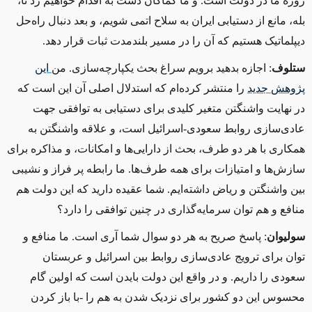
روزه ما در دولت است. و ما کماکان دست به اقدام خواهیم زد تا،
بله، مانع از دستیابی ایران به سلاح اتمی شویم، و بعد دنبال راه‌حل
دیپلماتیک هستیم که آن را در مسیر بلندمدت ثبات قرار ‌دهد.
ستلوف
: اجازه بدهید برویم سراغ بحث یکپارچه‌سازی. من
این
پژوهش
جدید
را منتشر کرده‌ام که استدلال اصلی آن این است که
در نهایت واشنگتن متغیر کلیدی برای دستیابی به توافقی جهت
عادی‌سازی روابط سعودی-اسرائیل است، و علاقه واشنگتن به
همکاری با هر دو طرف، بحث از دارایی‌ها و امکانات، و مذاکره برای
سازش‌ها و امتیازات برای همه طرف‌ها. ما رابطه پر فراز و نشیبی
بین واشنگتن و ریاض داشته‌ایم. شما عقیده دارید که این دولت هم
منافع و هم توان سرمایه‌گذاری در چنین توافقی را دارد؟
سولیوان
: پاسخ صریح به هر دو سوال شما آری است. ما منافع و
توان برای ترویج عادی‌سازی روابط بین اسرائیل و عربستان
سعودی را داریم. و در واقع این دولت بایدن است که اولین گام
محسوس این دو کشور برای نزدیک شدن به هم را -با باز کردن