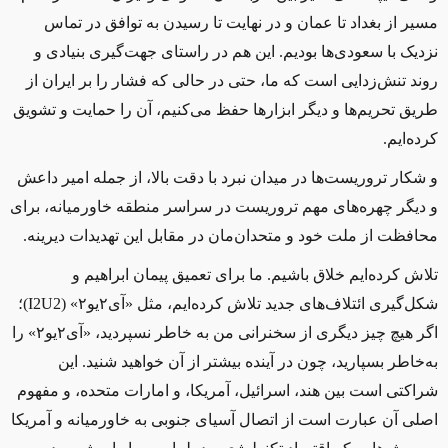
مسیر از بغداد تا عمان و در نهایت تا رسیدن به توافق در تماس
نزدیک با سعودی‌ها بودیم. این هم در راستای جهت‌گیری بنیادی و
روند تنش‌زدایی است که ما، حتی در حالی که فشار را بر ایران از
طریق تحریم‌ها و دیگر ابزارها حفظ می‌کنیم، آن را حمایت و تشویق
کرده‌ایم.
و شکار تروریست‌ها در میدان نبرد با دقت بالا، از جمله امیر داعش
و دیگر چهره‌های مهم تروریست در سراسر منطقه خاورمیانه، برای
محافظت از ملت‌ خود و متحدان‌مان در مقابل این تهدیدات دیرینه.
تلاش کرده‌ایم خلاق باشیم. ما برای تعمیق پیمان ابراهیم و
شکل‌گیری ائتلاف‌های جدید تلاش کرده‌ایم، مثل «آی۲یو۲» (
I2U2
)؛
اگر هیچ چیز دیگری از سخنرانی من به خاطر نسپردید، «آی۲یو۲» را
به‌خاطر بسپارید، چون در آینده بیشتر از آن خواهید شنید. این
شراکتی است بین هند، اسرائیل، آمریکا، و امارات متحده، و مفهوم
اصلی آن عبارت است از اتصال آسیای جنوبی به خاورمیانه و آمریکا