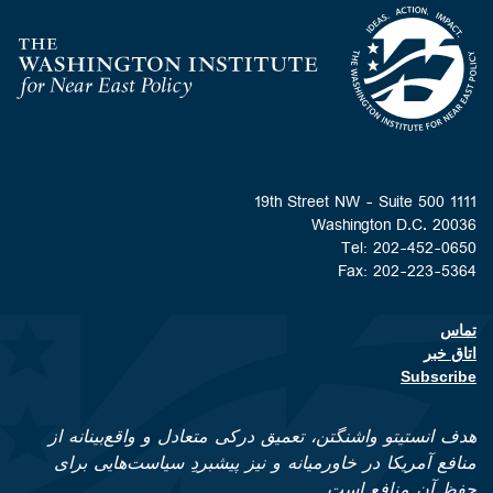
Homepage
1111 19th Street NW - Suite 500
Washington D.C. 20036
Tel: 202-452-0650
Fax: 202-223-5364
تماس
Footer contact links
اتاق خبر
Subscribe
هدف انستیتو واشنگتن، تعمیق درکی متعادل و واقع‌بینانه از
منافع آمریکا در خاورمیانه و نیز پیشبردِ سیاست‌هایی برای
حفظ آن منافع است.