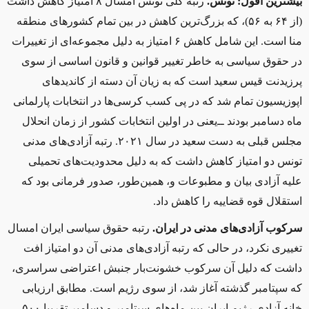
بیشترین افول:
تونس.
رتبه کلی تونس امسال ۸ امتیاز کاهش داشت
(از ۶۴ به ۵۶)، که بزرگ‌ترین کاهش در بین تمام کشورهای منطقه
منا است. این شامل کاهش ۶ امتیاز به دلیل مجموعه‌ای از تغییرات
در حقوق سیاسی به خاطر تغییر قوانین و قانون اساسی از سوی
پرزیدنت قیس سعید است که به زیان آن دسته از کاندیدهای
اپوزیسیون تمام شد که در پی کسب کرسی‌ها در انتخابات پارلمانی
ماه دسامبر بودند ‌ــ‌یعنی در اولین انتخابات کشور از زمان انحلال
مجلس قبلی به دست سعید در سال ۲۰۲۱. رتبه آزادی‌های مدنی
تونس دو امتیاز کاهش داشت که به دلیل محدودیت‌های تحمیلی
علیه آزادی بیان و مطبوعات و، همین‌طور، صدور فرمانی بود که
استقلال قوه قضاییه را کاهش داد.
سرکوب آزادی‌های مدنی در ایران.
رتبه حقوق سیاسی ایران امسال
تغییری نکرد، در حالی که رتبه آزادی‌های مدنی آن دو امتیاز افت
داشت که دلیل آن سرکوب خشونت‌بار جنبش اعتراضی سراسری،
که سپتامبر گذشته آغاز شد، از سوی رژ‌یم است. مطابق ارزیابی
خانه آزادی رژیم ایران بین ماه‌های سپتامبر و دسامبر تقریبا ۵۰۰