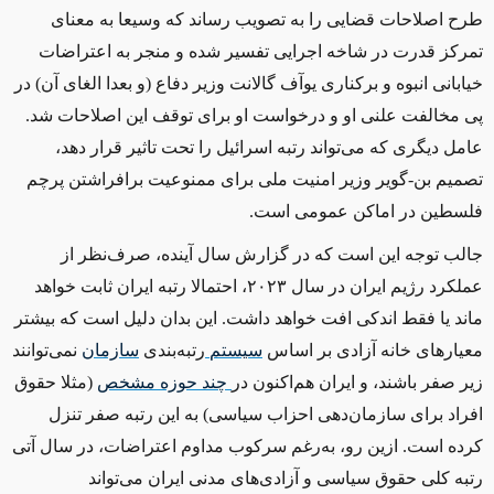
طرح اصلاحات قضایی را به تصویب رساند که وسیعا به معنای
تمرکز قدرت در شاخه اجرایی تفسیر شده و منجر به اعتراضات
خیابانی انبوه و برکناری یوآف گالانت وزیر دفاع (و بعدا الغای آن) در
پی مخالفت علنی او و درخواست او برای توقف این اصلاحات شد.
عامل دیگری که می‌تواند رتبه اسرائیل را تحت تاثیر قرار دهد،
تصمیم بن-گویر وزیر امنیت ملی برای ممنوعیت برافراشتن پرچم
فلسطین در اماکن عمومی است.
جالب توجه این است که در گزارش سال آینده، صرف‌نظر از
عملکرد رژیم ایران در سال ۲۰۲۳، احتمالا رتبه ایران ثابت خواهد
ماند یا فقط اندکی افت خواهد داشت. این بدان دلیل است که بیشتر
معیارهای خانه آزادی بر اساس
سیستم
رتبه‌بندی
سازمان
نمی‌توانند
زیر صفر باشند، و ایران هم‌اکنون در
چند
حوزه
مشخص
(مثلا حقوق
افراد برای سازمان‌دهی احزاب سیاسی) به این رتبه صفر تنزل
کرده است. ازین رو، به‌رغم سرکوب مداوم اعتراضات، در سال آتی
رتبه کلی حقوق سیاسی و آزادی‌های مدنی ایران می‌تواند