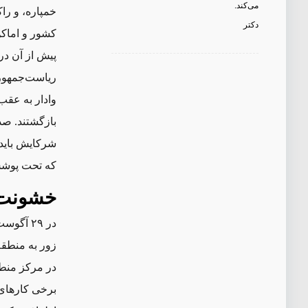
می‌کند.
خمپاره، و را
دکتر
کشور و اماکن
پیش از آن در 
ریاست‌جمهوری
وادار به عقب‌
بازگشتند. صد
شرکایش باید ا
که تحت پوشش 
خشونت 
در ۲۹ آگوست، حامیان جریان صدر ‌ــ‌که طی
زور به منطقه 
در مرکز منطق
برخی کارهای 