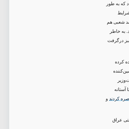
 که به ‌طور
شرایط
شد شعبی هم
. به خاطر
بز درگرفت
ه کرده
ن‌کننده
‌وزیر
ا آستانه
صره
کردند
و
یتی عراق