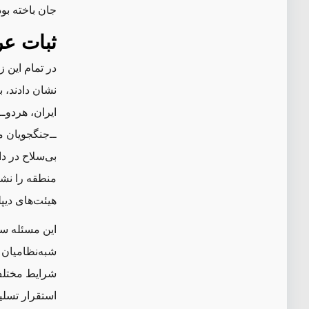
جان باخته بو
ثبات عر
در تمام این 
نشان دادند، ب
ایران، هردو‌
‌ــ‌جنگجویان
بی‌سلاح در د
منطقه را نشا
هیئت‌های دیپل
این مسئله سا
شرایط مختلف 