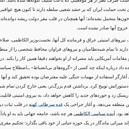
ت صرف ‌نظر از هر موقعیتی که باعث شلیک گلوله‌ها شده باشد. اما
تحت حمایت ایران که بر حشد شعبی سلطه دارند تا کنون هیچ عواقبی 
ون‌ها متحمل نشده‌اند؛ ‌آنها همچنان در قلب مقر دولت ریشه دوانده‌اند 
خروج آنها صادر نشده است.
عد، نیروهای امنیتی عراق و فرمانده کل آنها، نخست‌وزیر الکاظمی، صلاح
 دارند تا تمام شبه‌نظامیان و نیروهای فراوان محافظ شخصی را از منط
 داد درباره اینکه چه کسی از «گروه‌های بی‌انضباط» ‌ــ‌اصطلاح سیاست
آغازگر استفاده از مهمات جنگی علیه معترضان بوده تحقیق کند و آنها 
دستوراتش توبیخ کرد. برداشتن قدم بزرگ‌تر، یعنی خارج کردن تمام شبه
یسکِ زد و خوردهای جدید را کاهش خواهد داد، به نیروی امنیتی قابلیت 
ن منطقه می‌دهد، و آغاز جراحی یک
غده
سرطانی
کهنه
در قلب ثبات دو
هد بود.
آینده
سیاسی
الکاظمی
هر چه باشد، جامعه جهانی باید به او یاد
اند میراثی ماندگار در یک حوزه حیاتی از خود باقی بگذارد: تحکیم مقر