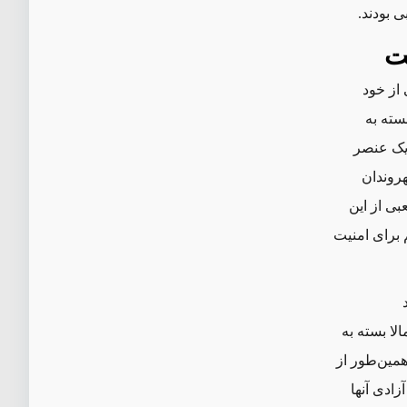
 بودند.
ست
از خود
سته به
 یک عنصر
هروندان
ی از این
 برای امنیت
د (از ۵۰۰ تا ۱۰۰۰۰ نفر)، و احتمالا بسته به
همین‌طور از
ای ضدهوایی ۲۳ میلیمتری) و آزادی آنها