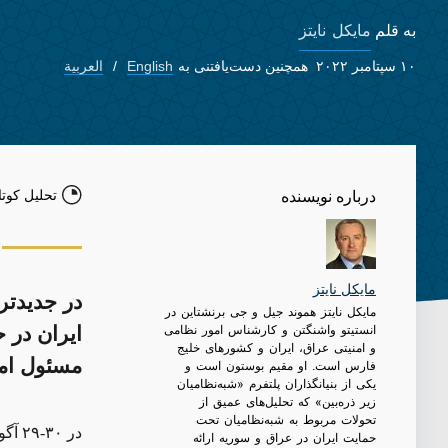
مایکل نایتز
به قلم
۱۰ سپتامبر ۲۰۲۲
همچنین دست‌یافتنی به
English
العربية
تحلیل کوتا
درباره نویسنده
مایکل نایتز
در جدیدتر
مایکل نایتز هموند جیل و جی برنشتاین در
انستیتو واشنگتن و کارشناس امور نظامی
ایران در ح
و امنیتی عراق، ایران و کشورهای خلیج
مسئول امن
فارس است. او مقیم بوستون است و
یکی از بنیانگذاران پلتفرم «شبه‌نظامیان
زیر ذره‌‌بین» که تحلیل‌های عمیق از
تحولات مربوط به شبه‌نظامیان تحت
در ۰
حمایت ایران در عراق و سوریه ارائه