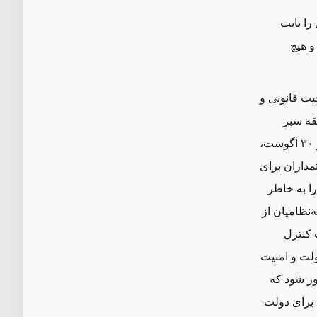
را بابت
و هیچ
یت قانونی و
قه سبز
بیرون کنند، و مقامات آمریکایی باید مصرانه از او بخواهند دقیقا همین کار را بکند. در ۳۰ آگوست،
مداران برای
را به خاطر
‌نظامیان از
کنترل‌
لت و امنیت
آور شود که
ی برای دولت