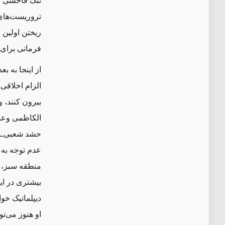
ننگ فاحشی اس
تروریست‌های 
ریختن اولین خ
فرمانی برای 
از اینجا به ب
الزام اخلاقی
الکاظمی وعده
حشد شعبی‌ــ 
عدم توجه به 
منطقه سبز، ر
بیشتری در ای
دیپلماتیک خوا
او هنوز می‌تو