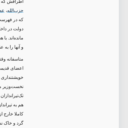
اطرافش که مح
حزب
الله
،
عص
که در فهرست
دولت در داخل
مانده‌اند. ب
و آنها را به
متاسفانه وقت
اعضای قدیمی ن
خویشتنداری ع
نخست‌وزیر م
تک‌تیراندازا
هم به تیراند
کاملا خارج ا
گرد و خاک نش