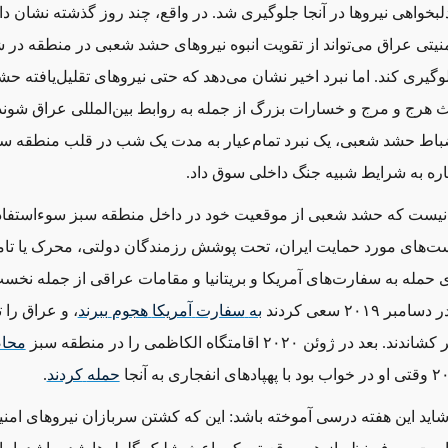
بخواهی نیروها در آنجا جلوگیری شد. ‌در واقع، چند روز گذشته نشان داد
نیتی عراق می‌تواند از تقویت انبوه نیروهای حشد شعبی در منطقه در 
یری کند. اما نبرد اخیر نشان می‌دهد که حتی نیروهای تقلیل‌یافته ح
عث هرج و مرج و خسارات بزرگ از جمله به روابط بین‌المللی عراق شوند
ضباط حشد شعبی، یک نبرد تمام‌عیار به مدت یک شب در قلب منطقه س
وباره به شرایط شبیه جنگ داخلی سوق داد.
ار نیست که حشد شعبی از موقعیت خود در داخل منطقه سبز سوءاستفاد
‌های مورد حمایت ایران، تحت پوشش رزمندگان دولتی، محرک یا تامی
 حمله به سفارت‌های آمریکا و بریتانیا و مقامات عراقی از جمله نخست
بر ۲۰۱۹ سعی کردند
به
سفارت
آمریکا
هجوم
ببرند
، و عراق را ت
 در ژوئن ۲۰۲۰ اقامتگاه الکاظمی را در منطقه سبز
محا
حمله
کردند
.
ید این هفته درسی آموخته باشد: این ‌که کشتن سربازان نیروهای امن