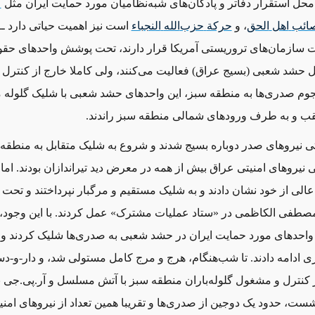
ل استقرار دفاتر و پادگان‌های شبه‌نظامیان مورد حمایت ایران مثل
ک
ائب
اهل
الحق
، و
حرکة
حزب
الله
النجباء
است نیز اهمیت حیاتی دارد ‌ــ‌
 سازمان‌های تروریستی آمریکا قرار دارند، تحت پوشش واحدهای حقوق
 حشد شعبی (بسیج عراق) فعالیت می‌کنند، ولی کاملا خارج از کنترل 
ا هجوم صدری‌ها به منطقه سبز، این واحدهای حشد شعبی با شلیک گلوله م
 عقب و به طرف ورودهای شمالی منطقه سبز راندند.
ی نیروهای صدر دوباره بسیج شدند و شروع به شلیک متقابل به منطقه 
یروهای امنیتی عراق بیش از همه در معرض ‌دید تیراندازان بودند. اما ا
الی از خود نشان دادند و به شلیک مستقیم و مرگبار نپرداختند و تحت
صطفی الکاظمی در «ستاد عملیات مشترک» عمل کردند. با این وجود،
ن واحدهای مورد حمایت ایران در حشد شعبی به صدری‌ها شلیک کردند و در
ازی ادامه دادند. تا شب‌هنگام، هرج و مرج کامل مستولی شد، و دار-و-
ز کنترل و مشغول گلوله‌باران منطقه سبز با آتش مسلسل و آر.پی.جی ب
ست، حدود یک دوجین از صدری‌ها و تقریبا همین تعداد از نیروهای امن