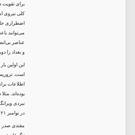
برای تقویت دل
کلی نیروی ام
اضطراری جلوگ
می‌توانند با
عناصر بی‌ان
و بغداد را د
این اولین ب
است. تروریست
اطلاعات برای
بوده‌اند. مثلا در دسام
نبردی ویرانگر کشاندند. بعد
در نوامبر ۲۰۲۱ وقتی او در خواب بود با پهپادهای انفجاری به آنجا
مقتدی صدر شا