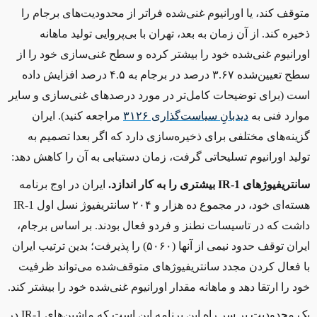
متوقف کند، یا اورانیوم غنی‌شده فراتر از محدودیت‌های برجام را
ذخیره کند. از آن زمان به بعد، تهران با بی‌پروایی تولید ماهانه
اورانیوم غنی‌شده خود را بیشتر کرده و سطح غنی‌سازی خود را از
سطح تعیین‌شده ۳.۶۷ درصد در برجام به ۴.۵ درصد افزایش داده
است (برای توضیحات کامل‌تر در مورد درصدهای غنی‌سازی و سایر
موارد فنی به
دیدبانِ سیاست‌گذاری ۳۱۲۶
مراجعه کنید). ایران
گزینه‌های مختلفی برای ذخیره‌سازی دارد که اگر بعدا تصمیم به
تولید اورانیوم تسلیحاتی گرفت، زمان دستیابی به آن را کاهش دهد
:
سانتریفیوژهای
IR-1
بیشتری را به کار اندازد.
ایران در اوج برنامه
هسته‌ای خود، در مجموع ده هزار و ۲۰۴ سانتریفیوژ نسل اول
IR-1
داشت که در تاسیسات نطنز و فردو فعال بودند. بر اساس برجام،
ایران توقف حدود نیمی از آنها (۵۰۶۰) را پذیرفت؛ بدین ترتیب ایران
با فعال کردن مجدد سانتریفیوژ‌های متوقف‌شده می‌تواند ظرفیت
خود را ارتقا دهد و ماهانه مقدار اورانیوم غنی‌شده خود را بیشتر کند
.
یک محدودیت بر سر راه این برنامه این است که ماشین‌های
IR-1
در