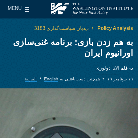
Skip to main content
MENU
le Main Menu
The Washington Institute for Near East Policy
Policy Analysis
دیدبان سیاست‌گذاری 3183
به هم زدن بازی: برنامه غنی‌سازی
اورانیوم ایران
الانا دو‌لوزی
به قلم
۱۹ سپتامبر ۲۰۱۹
همچنین دست‌یافتنی به
English
العربية