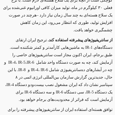
کوچکی است از آنچه برای یک سلاح هسته‌ای لازم است. با نرخ
فعلی ۳۰ کیلوگرم در ماه، تولید میزان کافی اورانیوم غنی‌شده برای
یک سلاح هسته‌ای به چند سال زمان نیاز دارد –هرچند در صورت
افزایش تولید، طوری که انتظار می‌رود، این زمان کاهش
چشمگیری خواهد یافت
.
از سانتریفیوژهای پیشرفته استفاده کند.
ترجیح ایران ارتقای
دستگاه‌های
IR-1
به ماشین‌هایی کارآمدتر و کمتر شکننده است.
طبق برجام، ایران اکنون مجاز است سانتریفیوژهای خاصی را
آزمایش کند، چه به صورت دستگاه واحد شامل
IR-4
IR-6
،
IR-5
،
و
چه در آبشارهای ده‌سانتریفیوژی شامل
IR-6
،
IR-4
و
IR-8
. با این
حال، جدیدترین گزارش سازمان بین‌المللی انرژی اتمی در ۸
سپتامبر نشان داد که ایران مشغول نصب بیست‌ودو دستگاه
IR-4
،
یک دستگاه
IR-5
، سی دستگاه
IR-6
و سه دستگاه
IR-6
برای
آزمایش است که فراتر از محدودیت‌های برجام خواهد بود
.
توافق هسته‌ای استفاده ایران از سانتریفیوژهای پیشرفته را برای