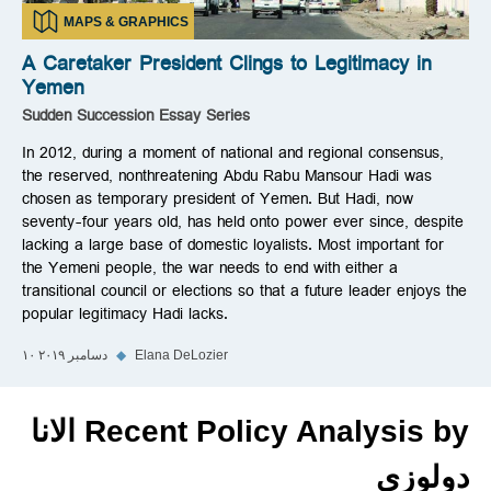
MAPS & GRAPHICS
A Caretaker President Clings to Legitimacy in
Yemen
Sudden Succession Essay Series
In 2012, during a moment of national and regional consensus,
the reserved, nonthreatening Abdu Rabu Mansour Hadi was
chosen as temporary president of Yemen. But Hadi, now
seventy-four years old, has held onto power ever since, despite
lacking a large base of domestic loyalists. Most important for
the Yemeni people, the war needs to end with either a
transitional council or elections so that a future leader enjoys the
popular legitimacy Hadi lacks.
Elana DeLozier
◆
۱۰ دسامبر ۲۰۱۹
Recent Policy Analysis by الانا
دو‌لوزی