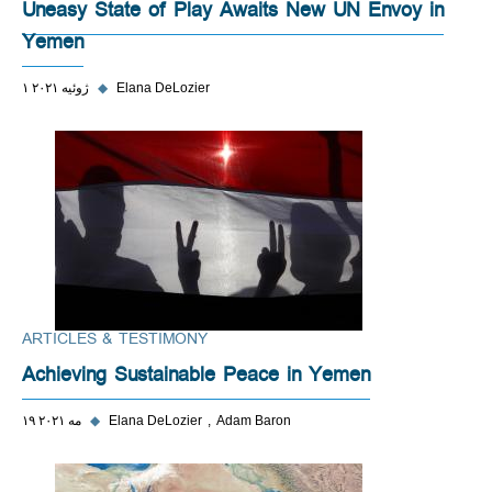
Uneasy State of Play Awaits New UN Envoy in
Yemen
Elana DeLozier
◆
۱ ژوئیه ۲۰۲۱
ARTICLES & TESTIMONY
Achieving Sustainable Peace in Yemen
Adam Baron
Elana DeLozier
◆
۱۹ مه ۲۰۲۱