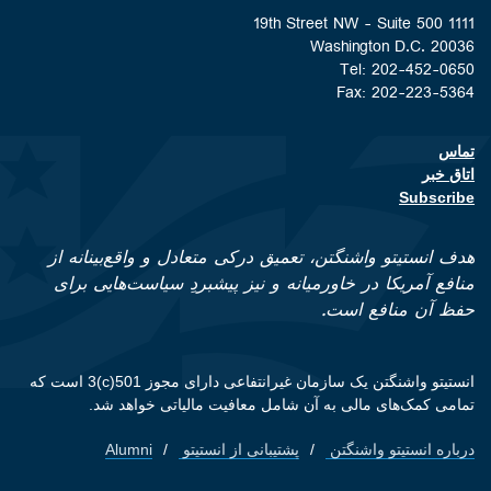
1111 19th Street NW - Suite 500
Washington D.C. 20036
Tel: 202-452-0650
Fax: 202-223-5364
تماس
Footer contact links
اتاق خبر
Subscribe
هدف انستیتو واشنگتن، تعمیق درکی متعادل و واقع‌بینانه از
منافع آمریکا در خاورمیانه و نیز پیشبردِ سیاست‌هایی برای
حفظ آن منافع است.
انستیتو واشنگتن یک سازمان غیرانتفاعی دارای مجوز 501(c)3 است که
تمامی کمک‌های مالی به آن شامل معافیت مالیاتی خواهد شد.
درباره انستیتو واشنگتن
پشتیبانی از انستیتو
Alumni
Footer quick links