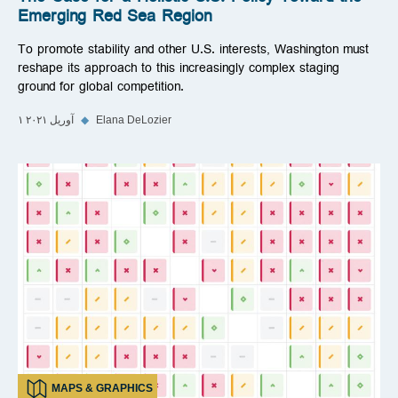
The Case for a Holistic U.S. Policy Toward the
Emerging Red Sea Region
To promote stability and other U.S. interests, Washington must
reshape its approach to this increasingly complex staging
ground for global competition.
Elana DeLozier
◆
۱ آوریل ۲۰۲۱
MAPS & GRAPHICS